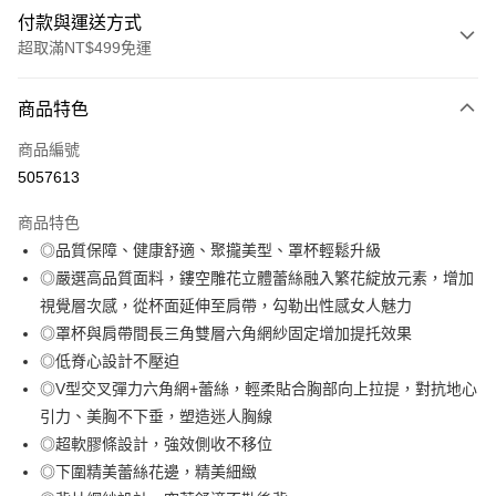
付款與運送方式
超取滿NT$499免運
付款方式
商品特色
信用卡一次付款
商品編號
超商取貨付款
5057613
LINE Pay
商品特色
Apple Pay
◎品質保障、健康舒適、聚攏美型、罩杯輕鬆升級
◎嚴選高品質面料，鏤空雕花立體蕾絲融入繁花綻放元素，增加
街口支付
視覺層次感，從杯面延伸至肩帶，勾勒出性感女人魅力
悠遊付
◎罩杯與肩帶間長三角雙層六角網紗固定增加提托效果
◎低脊心設計不壓迫
全盈+PAY
◎V型交叉彈力六角網+蕾絲，輕柔貼合胸部向上拉提，對抗地心
大哥付你分期
引力、美胸不下垂，塑造迷人胸線
相關說明
◎超軟膠條設計，強效側收不移位
【大哥付你分期使用說明】
◎下圍精美蕾絲花邊，精美細緻
AFTEE先享後付
1.本服務由台灣大哥大提供，台灣大哥大用戶可立即使用無須另外申請。