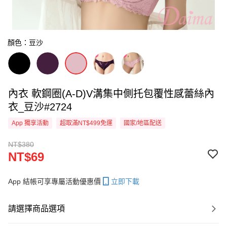
顏色：豆沙
內衣 軟鋼圈(A-D)V溝集中側托包覆性感蕾絲內
衣_豆沙#2724
App 獨享活動
超取滿NT$499免運
國家/地區配送
NT$380
NT$69
App 結帳可享專屬活動優惠價
立即下載
請選擇商品選項