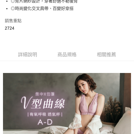
◎背片網紗設計，穿著舒適不勒後背
2.付款方式選擇「大哥付你分期」，訂單成立後會自動跳轉到大哥付的交易
相關說明
流程，驗證手機門號後，選擇欲分期的期數、繳款截止日，確認付款後即完
◎時尚變化交叉肩帶、百變好穿搭
【關於「AFTEE先享後付」】
成交易。
Hami Point
AFTEE先享後付是「在收到商品之後才付款」的支付方式。 讓您購物簡單
3.實際核准額度、可分期數及費用金額請依後續交易確認頁面所載為準。
便利好安心！
銷售重點
相關說明
4.訂單成立30分鐘內，如未前往確認交易或遇審核未通過，訂單將自動取
１．簡單：不需註冊會員、不需綁卡、不需儲值。
「Hami Point」為中華電信所提供之點數服務，可於會員專區綁定中華電信
2724
消。如遇「轉專審核」未通過狀況，表示未達大哥付你分期系統評分，恕無
２．便利：只要手機號碼，簡訊認證，即可結帳。
ATM付款
會員帳號後，即可在購物車使用 Hami Point 折抵消費金額 (1點等於1元)。
法說明評估內容。
３．安心：先確認商品／服務後，再付款。
【繳款方式說明】
貨到付款
1.分期款項不併入電信帳單，「大哥付你分期」於每月結算日後寄送繳費提
【「AFTEE先享後付」結帳流程】
醒簡訊。
１．於結帳方式選擇「AFTEE先享後付」後，將跳轉至「AFTEE先享後付」
詳細說明
商品規格
相關推薦
2.透過簡訊連結打開帳單後，可選擇「超商條碼／台灣大直營門市／銀行轉
結帳頁面，進行簡訊認證並確認金額後，即可完成結帳。
運送方式
帳／街口支付／iPASS MONEY」等通路繳費。
２．訂單成立數日內，您將收到繳費通知簡訊。
全家取貨付款
３．收到繳費通知簡訊後14天內，點擊此簡訊中的連結，可透過四大超商／
【注意事項】
ATM／網路銀行／等多元方式進行付款，方視為交易完成。
每筆NT$80，滿NT$499(含以上)免運費
1.本服務係由「台灣大哥大股份有限公司」（以下簡稱本公司）所提供，讓
※ 請注意：結帳手續完成當下不需立刻繳費，但若您需要取消訂單，請聯絡
用戶於交易時，得透過本服務購買商品或服務，並由商店將買賣／分期付款
購買商品的店家。未經商家同意取消之訂單仍視為有效，需透過AFTEE先享
付款後全家取貨
買賣價金債權讓與本公司後，依約使用本公司帳單繳交帳款。
後付繳納相關費用。
2.基於同意付款使用「大哥付你分期」之契約關係目的，商店將以您的個人
每筆NT$80，滿NT$499(含以上)免運費
※ 交易是否成功請以「AFTEE先享後付 」之結帳頁面顯示為準，若有關於
資料（包含姓名、電話或地址）提供予台灣大哥大進項蒐集、處理及利用，
是否繳費成功／繳費後需取消欲退款等相關疑問，請聯繫「AFTEE先享後付
由本公司與您本人進行分期帳單所需資料之確認、核對及更正。
萊爾富取貨付款
客戶支援中心」
https://netprotections.freshdesk.com/support/home
3.完整用戶服務條款，請詳閱以下連結：
https://oppay.tw/userRule
每筆NT$80，滿NT$799(含以上)免運費
【注意事項】
１．透過由恩沛科技股份有限公司提供之「AFTEE先享後付」服務完成之交
付款後萊爾富取貨
易，需依本服務之必要範圍內提供個人資料，並將交易相關給付款項請求債
每筆NT$80，滿NT$799(含以上)免運費
權轉讓予恩沛科技股份有限公司。