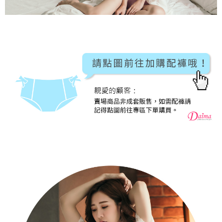
２．關於個人資料處理事宜，請瀏覽以下網址：
https://aftee.tw/terms/#terms3
7-11取貨付款
３．未成年的使用者請事先徵得法定代理人或監護人之同意方可使用
每筆NT$80，滿NT$799(含以上)免運費
「AFTEE先享後付」，若未經同意申辦者引起之損失，本公司不負相關責
任。
付款後7-11取貨
４．使用「AFTEE先享後付」時，將依據個別帳號之用戶狀況，依本公司即
時審查核予不同之上限額度；若仍有額度不足之情形，本公司將視審查結果
每筆NT$80，滿NT$799(含以上)免運費
請求用戶進行身份認證。
５．嚴禁一人註冊多個帳號或使用他人資訊註冊。若發現惡意使用之情形，
7-11取貨(快速到店)
恩沛科技股份有限公司將有權停止該用戶之使用額度並採取法律行動。
每筆NT$90
宅配/離島不配送
每筆NT$80，滿NT$890(含以上)免運費
黑貓貨到付款
每筆NT$120
國家/地區配送
查看運費