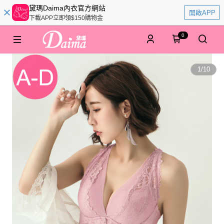
黛瑪Daima內衣官方網站
開啟APP
下載APP立即領$150購物金
0
1
/
10