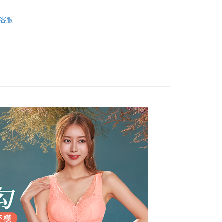
 Point」為中華電信所提供之點數服務，可於會員專區綁定中華電
「轉專審核」未通過狀況，表示未達大哥付你分期系統評分，恕
：只要手機號碼，簡訊認證，即可結帳。
，即可在購物車使用 Hami Point 折抵消費金額 (1點等於1
罩杯分類
B罩杯
評估內容。
：先確認商品／服務後，再付款。
客服
式說明】
罩杯分類
D罩杯
項不併入電信帳單，「大哥付你分期」於每月結算日後寄送繳費提
EE先享後付」結帳流程】
罩杯分類
E罩杯
方式選擇「AFTEE先享後付」後，將跳轉至「AFTEE先享後
訊連結打開帳單後，可選擇「超商條碼／台灣大直營門市／銀行轉
頁面，進行簡訊認證並確認金額後，即可完成結帳。
款式特搜
付／iPASS MONEY」等通路繳費。
無鋼圈│釋壓零束縛 ღ挺立有型
成立數日內，您將收到繳費通知簡訊。
費通知簡訊後14天內，點擊此簡訊中的連結，可透過四大超商
款式特搜
副乳救星│包覆დ先歸位დ再集中
付款
項】
網路銀行／等多元方式進行付款，方視為交易完成。
係由「台灣大哥大股份有限公司」（以下簡稱本公司）所提供，讓
：結帳手續完成當下不需立刻繳費，但若您需要取消訂單，請聯
0，滿NT$499(含以上)免運費
好運罩🌺旺桃花
🧡迎財橘
易時，得透過本服務購買商品或服務，並由商店將買賣／分期付
的店家。未經商家同意取消之訂單仍視為有效，需透過AFTEE
金債權讓與本公司後，依約使用本公司帳單繳交帳款。
繳納相關費用。
家取貨
功能搜尋
呵護肌膚蠶絲
意付款使用「大哥付你分期」之契約關係目的，商店將以您的個人
否成功請以「AFTEE先享後付 」之結帳頁面顯示為準，若有關於
0，滿NT$499(含以上)免運費
含姓名、電話或地址）提供予台灣大哥大進項蒐集、處理及利
功／繳費後需取消欲退款等相關疑問，請聯繫「AFTEE先享後
區
大罩杯內衣
公司與您本人進行分期帳單所需資料之確認、核對及更正。
援中心」
https://netprotections.freshdesk.com/support/home
戶服務條款，請詳閱以下連結：
https://oppay.tw/userRule
貨付款
 釋壓零束縛挺立有型
項】
0，滿NT$799(含以上)免運費
元起】限時出清內衣
恩沛科技股份有限公司提供之「AFTEE先享後付」服務完成之
依本服務之必要範圍內提供個人資料，並將交易相關給付款項請
爾富取貨
讓予恩沛科技股份有限公司。
0，滿NT$799(含以上)免運費
個人資料處理事宜，請瀏覽以下網址：
ee.tw/terms/#terms3
付款
年的使用者請事先徵得法定代理人或監護人之同意方可使用
E先享後付」，若未經同意申辦者引起之損失，本公司不負相關責
0，滿NT$799(含以上)免運費