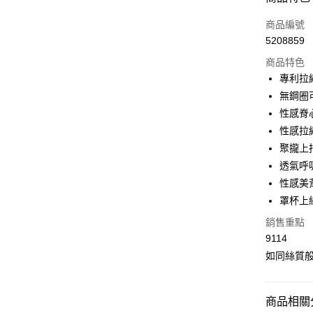
信用卡一
商品編號
5208859
超商取貨
商品特色
LINE Pay
專利拉繩
無鋼圈
Apple Pay
性感脊
街口支付
性感拉
聚攏上
悠遊付
透氣呼
全盈+PAY
性感美
罩杯上
大哥付你
相關說明
銷售重點
【大哥付
9114
AFTEE先
1.本服務
如同絲質
2.付款方
相關說明
流程，驗
【關於「A
Hami Poin
完成交易
AFTEE
3.實際核
便利好安
相關說明
商品相關分
4.訂單成
１．簡單