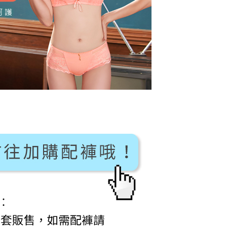
AFTEE先享後付」時，將依據個別帳號之用戶狀況，依本公司
1取貨
核予不同之上限額度；若仍有額度不足之情形，本公司將視審查
0，滿NT$799(含以上)免運費
用戶進行身份認證。
一人註冊多個帳號或使用他人資訊註冊。若發現惡意使用之情
科技股份有限公司將有權停止該用戶之使用額度並採取法律行
(快速到店)
0
不配送
0，滿NT$890(含以上)免運費
付款
20
配送
查看運費