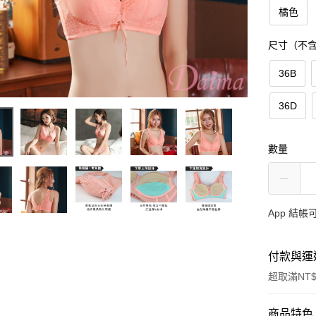
橘色
尺寸（不
36B
36D
數量
App 結
付款與運
超取滿NT$
付款方式
商品特色