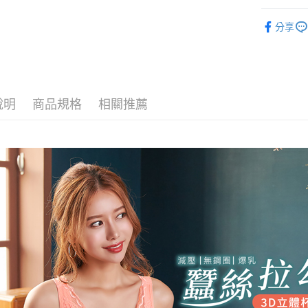
「Hami
消。如遇
ATM付款
２．便利
信會員帳號後
🔎│內衣
無法說明
３．安心
元)。
分享
【繳款方
貨到付款
🔎│內衣
1.分期款
【「AFT
醒簡訊。
🔎│內衣
１．於結帳
2.透過簡
付」結帳
運送方式
👀│內衣
帳／街口支
２．訂單
３．收到繳
說明
商品規格
相關推薦
👀│內衣
全家取貨
【注意事
／ATM／
1.本服務
※ 請注意
每筆NT$8
💰招財褲
用戶於交
絡購買商品
款買賣價
先享後付
付款後全
🔎│材質
2.基於同
※ 交易是
每筆NT$8
資料（包
是否繳費成
大尺碼專
用，由本
付客戶支
3.完整用
萊爾富取
✨無鋼圈ღ
【注意事
每筆NT$8
【𝟱𝟵
１．透過由
交易，需
付款後萊
求債權轉
每筆NT$8
２．關於
https://aft
7-11取貨
３．未成
「AFTE
每筆NT$8