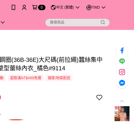
0
中文 (繁體)
TWD
鋼圈(36B-36E)大尺碼(前拉繩)蠶絲集中
型蕾絲內衣_橘色#9114
活動
超取滿NT$499免運
國家/地區配送
9
色