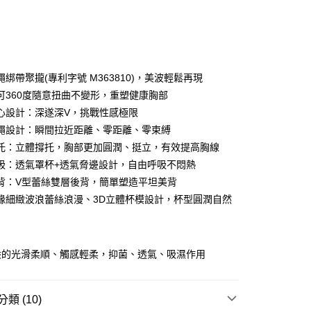
次付款
付款
綁帶聚攏(專利字號 M363810)，美波輕鬆再現
可360度隨意扭曲不變形，重塑健康胸部
心設計：深遂深V，挑戰性感極限
繩設計：瞬間拉近距離、零距離、零束縛
托：立體撐托，胸部更加圓潤、挺立，有效提高胸線
吸：透氣罩杯+透氣脅邊設計，自由呼吸不悶熱
背：V型蕾絲雙層後背，簡單塑造平坦美背
緣細緻波浪蕾絲浪漫、3D立體杯模設計，杯型圓潤自然
分期
你分期使用說明】
享後付
由台灣大哥大提供，台灣大哥大用戶可立即使用無須另外申請。
般的光滑柔順、觸感輕柔，抑菌、透氣、吸濕作用
式選擇「大哥付你分期」，訂單成立後會自動跳轉到大哥付的交易
證手機門號後，選擇欲分期的期數、繳款截止日，確認付款後即
FTEE先享後付」】
t
。
先享後付是「在收到商品之後才付款」的支付方式。 讓您購物簡單
准額度、可分期數及費用金額請依後續交易確認頁面所載為準。
心！
類 (10)
立30分鐘內，如未前往確認交易或遇審核未通過，訂單將自動取
：不需註冊會員、不需綁卡、不需儲值。