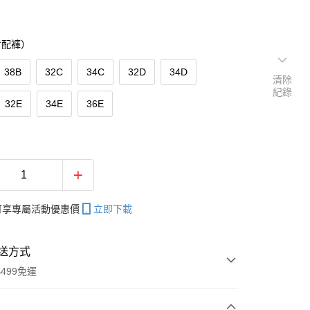
含配褲）
38B
32C
34C
32D
34D
清除
紀錄
32E
34E
36E
帳可享專屬活動優惠價
立即下載
送方式
499免運