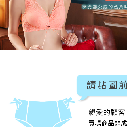
任。
４．使用「
付款後7-1
即時審查
每筆NT$8
結果請求
５．嚴禁
形，恩沛
7-11取貨
動。
每筆NT$9
宅配/離島
每筆NT$8
黑貓貨到
每筆NT$1
國家/地區