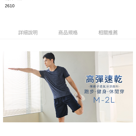
2.付款方式選擇「大哥付你分期」，訂單成立後會自動跳轉到大哥付的交易
相關說明
2610
流程，驗證手機門號後，選擇欲分期的期數、繳款截止日，確認付款後即完
【關於「AFTEE先享後付」】
成交易。
Hami Point
AFTEE先享後付是「在收到商品之後才付款」的支付方式。 讓您購物簡單
3.實際核准額度、可分期數及費用金額請依後續交易確認頁面所載為準。
便利好安心！
相關說明
4.訂單成立30分鐘內，如未前往確認交易或遇審核未通過，訂單將自動取
１．簡單：不需註冊會員、不需綁卡、不需儲值。
「Hami Point」為中華電信所提供之點數服務，可於會員專區綁定中華電信
消。如遇「轉專審核」未通過狀況，表示未達大哥付你分期系統評分，恕無
２．便利：只要手機號碼，簡訊認證，即可結帳。
ATM付款
詳細說明
商品規格
相關推薦
會員帳號後，即可在購物車使用 Hami Point 折抵消費金額 (1點等於1元)。
法說明評估內容。
３．安心：先確認商品／服務後，再付款。
【繳款方式說明】
貨到付款
1.分期款項不併入電信帳單，「大哥付你分期」於每月結算日後寄送繳費提
【「AFTEE先享後付」結帳流程】
醒簡訊。
１．於結帳方式選擇「AFTEE先享後付」後，將跳轉至「AFTEE先享後付」
2.透過簡訊連結打開帳單後，可選擇「超商條碼／台灣大直營門市／銀行轉
結帳頁面，進行簡訊認證並確認金額後，即可完成結帳。
運送方式
帳／街口支付／iPASS MONEY」等通路繳費。
２．訂單成立數日內，您將收到繳費通知簡訊。
全家取貨付款
３．收到繳費通知簡訊後14天內，點擊此簡訊中的連結，可透過四大超商／
【注意事項】
ATM／網路銀行／等多元方式進行付款，方視為交易完成。
每筆NT$80，滿NT$499(含以上)免運費
1.本服務係由「台灣大哥大股份有限公司」（以下簡稱本公司）所提供，讓
※ 請注意：結帳手續完成當下不需立刻繳費，但若您需要取消訂單，請聯絡
用戶於交易時，得透過本服務購買商品或服務，並由商店將買賣／分期付款
購買商品的店家。未經商家同意取消之訂單仍視為有效，需透過AFTEE先享
付款後全家取貨
買賣價金債權讓與本公司後，依約使用本公司帳單繳交帳款。
後付繳納相關費用。
2.基於同意付款使用「大哥付你分期」之契約關係目的，商店將以您的個人
每筆NT$80，滿NT$499(含以上)免運費
※ 交易是否成功請以「AFTEE先享後付 」之結帳頁面顯示為準，若有關於
資料（包含姓名、電話或地址）提供予台灣大哥大進項蒐集、處理及利用，
是否繳費成功／繳費後需取消欲退款等相關疑問，請聯繫「AFTEE先享後付
由本公司與您本人進行分期帳單所需資料之確認、核對及更正。
萊爾富取貨付款
客戶支援中心」
https://netprotections.freshdesk.com/support/home
3.完整用戶服務條款，請詳閱以下連結：
https://oppay.tw/userRule
每筆NT$80，滿NT$799(含以上)免運費
【注意事項】
１．透過由恩沛科技股份有限公司提供之「AFTEE先享後付」服務完成之交
付款後萊爾富取貨
易，需依本服務之必要範圍內提供個人資料，並將交易相關給付款項請求債
每筆NT$80，滿NT$799(含以上)免運費
權轉讓予恩沛科技股份有限公司。