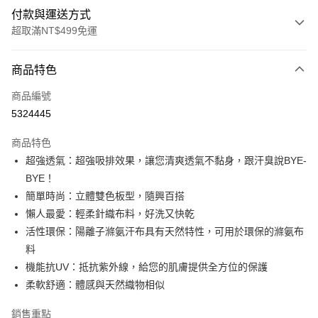
付款與運送方式
超取滿NT$499免運
付款方式
商品特色
信用卡一次付款
商品編號
超商取貨付款
5324445
LINE Pay
商品特色
Apple Pay
超強透氣：超強吸排效果，讓您清爽透氣不黏身，跟汗臭說BYE-
BYE！
街口支付
簡單時尚：立體雙色板型，隨興百搭
悠遊付
懶人最愛：輕柔針織布料，好洗又快乾
活性環保：陽離子滌氨汗布具有天然特性，可用於環保的滌氨布
全盈+PAY
料
大哥付你分期
機能抗UV：抵抗紫外線，給您的肌膚提供全方位的保護
相關說明
柔軟舒適：體感與天然織物相似
【大哥付你分期使用說明】
AFTEE先享後付
1.本服務由台灣大哥大提供，台灣大哥大用戶可立即使用無須另外申請。
銷售重點