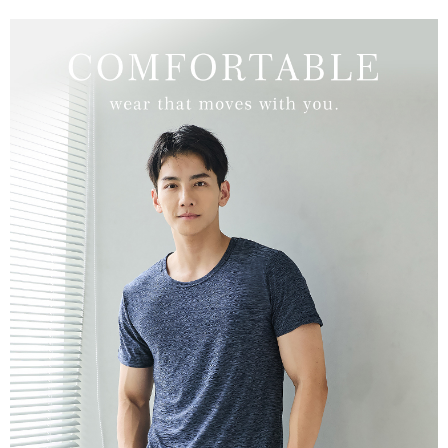
２．關於個人資料處理事宜，請瀏覽以下網址：
https://aftee.tw/terms/#terms3
7-11取貨付款
３．未成年的使用者請事先徵得法定代理人或監護人之同意方可使用
每筆NT$80，滿NT$799(含以上)免運費
「AFTEE先享後付」，若未經同意申辦者引起之損失，本公司不負相關責
任。
付款後7-11取貨
４．使用「AFTEE先享後付」時，將依據個別帳號之用戶狀況，依本公司即
時審查核予不同之上限額度；若仍有額度不足之情形，本公司將視審查結果
每筆NT$80，滿NT$799(含以上)免運費
請求用戶進行身份認證。
５．嚴禁一人註冊多個帳號或使用他人資訊註冊。若發現惡意使用之情形，
7-11取貨(快速到店)
恩沛科技股份有限公司將有權停止該用戶之使用額度並採取法律行動。
每筆NT$90
宅配/離島不配送
每筆NT$80，滿NT$890(含以上)免運費
黑貓貨到付款
每筆NT$120
國家/地區配送
查看運費