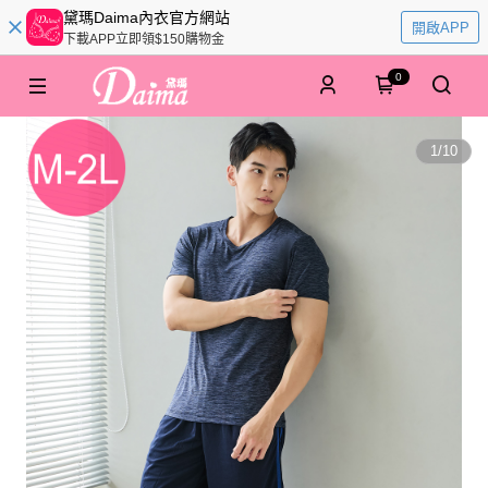
黛瑪Daima內衣官方網站
開啟APP
下載APP立即領$150購物金
0
1
/
10