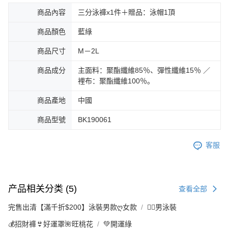
商品內容
三分泳褲x1件＋贈品：泳帽1頂
商品顏色
藍綠
商品尺寸
M－2L
商品成分
主面料：聚酯纖維85％、彈性纖維15％ ／
裡布：聚酯纖維100％。
商品產地
中國
商品型號
BK190061
客服
产品相关分类 (5)
查看全部
完售出清【滿千折$200】泳裝男款ღ女款
🏊‍♂️男泳裝
💰招財褲👙好運罩🌺旺桃花
💚開運綠