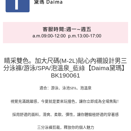
睛采雙色。加大尺碼
(M-2L)
貼心內襯設計男三
分泳褲
/
游泳
/SPA/
泡溫泉
_藍綠
【
Daima
黛瑪】
BK190061
適合：游泳、泳池
、泡溫泉
SPA
視覺充滿跳躍感，今夏就是要來玩撞色，讓你立即成為全場焦點！
採用舒適的面料，滑爽、柔軟、彈性，讓你體驗極舒適的穿著感
三分泳褲剪裁，釋放你的個人魅力