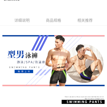
3. 訂單確認後不需事先繳費，商品會配送至您的指定地址。
ATM付款
会员账号后，即可在购物车使用 Hami Point 折抵消费金额（1点等于1
消。如遇 “转专审核”未通过状况，表示未达系统评分，恕无法说明评估内
4. 下訂完成後，您的手機會收到一封繳費通知簡訊，APP會員則會收到
元）。
容。
AFTEE APP推播通知。
货到付款
【缴款方式说明】
5. 收到商品當下無需繳費，確認無誤後，請再利用繳費通知簡訊或AFTEE
1. 分期款项不并入电信账单，“大哥付你分期”于每月结算日后寄送缴费提醒
APP於四大便利商店‧ATM/網銀等方式進行付款。
详细说明
商品规格
相关推荐
短信。
运送方式
2. 通过短信链接打开账单后，可选择 “超商条码／台湾大直营门市／银行转
請留意繳費期限為 14 天。唯有下載 AFTEE App 成為 AFTEE 會員者方能享
账／街口支付／iPASS MONEY”等通路缴费。
全家取貨付款
有最長 45 天內付款之服務。
每笔NT$80，满NT$499(含以上)免运费
【注意事项】
繳費期限，為商家向您請款的時間，再加上使用AFTEE可延長的天數所計算
1. 本服务系由 “台湾大哥大股份有限公司”所提供，让用户于交易时，得通过
出。使用AFTEE下訂可以延長您收到商品前的繳費天數，但無法保證一定能
付款後全家取貨
本服务购买商品或服务，并由商店将买卖／分期付款买卖价金债权让与本公
夠在期限內收到商品(例如:預購商品或預計到貨時間較長者)。因此無論收到
司后，依约使用本公司账单缴交账款。
每笔NT$80，满NT$499(含以上)免运费
商品與否，仍需要請您在AFTEE規定的時間內完成繳費。
2. 基于同意付款使用 “大哥付你分期”之契约关系目的，商店将以您的个人资
料（包含姓名、电话或地址）提供予台湾大哥大进项收集、处理及利用，由
萊爾富取貨付款
二、付款限制
台湾大哥大与本人进行分期账单所需资料之确认、核对及更正。
1. 初次使用 AFTEE 時，將依認證結果及本公司審查結果，核予每個人不同
每笔NT$80，满NT$799(含以上)免运费
3. 完整用户服务条款，请详阅以下链接：
https://oppay.tw/userRule
之上限額度
2. 結帳金額須大於NT$30
付款後萊爾富取貨
3. 目前僅支援台灣會員
每笔NT$80，满NT$799(含以上)免运费
三、聲明條款
「AFTEE先享後付」(下稱本服務)乃由恩沛科技股份有限公司(下稱 AFTEE )
7-11取貨付款
所提供，並由 AFTEE 向您收取款項。因使用本服務所須提供之個人資料(包
每笔NT$80，满NT$799(含以上)免运费
含但不限於訂購人姓名、電話，收件人姓名、電話、收件地址)，將交付予
AFTEE 於本服務必要服務範圍內運用。關於 AFTEE 對於個人資料之蒐集、