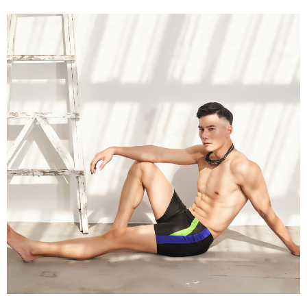
付款後7-11取貨
處理、利用，詳參 AFTEE 官網之『個人資料蒐集、處理及利用告知聲明』
（
https://aftee.tw/privacypolicy/
）。
每笔NT$80，满NT$799(含以上)免运费
若款項超過繳費期限，將根據當次的金額加收年利率 16% 的逾期滯納金。
7-11取貨(快速到店)
未成年的使用者，請事先徵得法定代理人或監護人之同意方可使用
每笔NT$90
AFTEE。
宅配/離島不配送
若您對於個人資料之處理、利用有任何疑問，或欲行使相關法律權利，請聯
繫恩沛科技股份有限公司。若您不同意我們將上開所示之個人資料，連同必
每笔NT$80，满NT$890(含以上)免运费
要之購買訂單資訊提供予 AFTEE ，或讓 AFTEE 蒐集處理利用您的個人資
料，請勿選用本服務。
黑貓貨到付款
每笔NT$120
國家/地區配送
查看运费