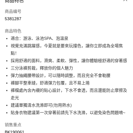
商品特色
信用卡一次付款
商品编号
超商取货付款
5381287
LINE Pay
商品特色
Apple Pay
適合：游泳、泳池SPA、泡溫泉
視覺充滿跳躍感，今夏就是要來玩撞色，讓你立即成為全場焦
街口支付
點！
悠遊付
採用舒適的面料，滑爽、柔軟、彈性，讓你體驗極舒適的穿著感
三分泳褲剪裁，釋放你的個人魅力
Plus PAY
彈力抽繩腰帶設計，可以隨時調整，而且完全不會勒腰
大哥付你分期
褲腳平整車縫，舒適彈力包覆，且不易上捲
相关说明
褲檔處內含內襯的貼心設計，下水不會透，而且還能防止摩擦及
【大哥付你分期使用说明】
走光
AFTEE先享后付
1. 本服务由台湾大哥大提供，电信用户可立即使用无须另外申请。（限个人
建議單獨清水洗滌即可(勿用熱水)
月租型门号，不开放公司户及预付卡使用）
相关说明
2. 付款方式选择 “大哥付你分期”，订单成立后会自动跳转到大哥付的交易流
貼身衣物建議第一次穿著前請先下水洗滌，以避免染色問題唷~
一、關於 AFTEE先享後付
程，验证手机门号后，选择欲分期的期数、缴款截止日，确认付款后即完成
Hami Point
1. 於付款方式選擇AFTEE先享後付，將跳出AFTEE先享後付手機驗證視
交易。
窗。
销售重点
相关说明
3. 实际核准额度、可分期数及费用金额请依后续交易确认页面所载为准。
2. 進行簡訊驗證之後，即可完成結帳手續。
「Hami Point」为中华电信所提供之积分服务，可于会员专区绑定中华电信
BK190061
4. 订单成立30分钟内，如未前往确认交易或遇审核未通过，订单将自动取