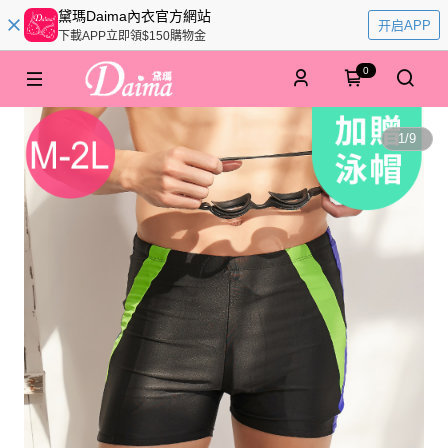
黛瑪Daima內衣官方網站
开启APP
下載APP立即領$150購物金
0
1
/
9