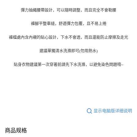
彈力抽繩腰帶設計，可以隨時調整，而且完全不會勒腰
褲腳平整車縫，舒適彈力包覆，且不易上捲
褲檔處內含內襯的貼心設計，下水不會透，而且還能防止摩擦及走光
建議單獨清水洗滌即可
勿用熱水
(
)
貼身衣物建議第一次穿著前請先下水洗滌，以避免染色問題唷
~
显示电脑版详细说明
商品规格