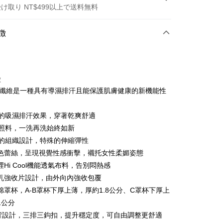
け取り NT$499以上で送料無料
方法
徴
カード1回払い
店頭代金引換
徴
Cool纖維是一種具有導濕排汗且能保護肌膚健康的新機能性
優異的吸濕排汗效果，穿著乾爽舒適
容易照料，一洗再洗始終如新
卓越的組織設計，特殊的伸縮彈性
t
色蕾絲，呈現視覺性感衝擊，襯托女性柔媚姿態
Hi Cool機能透氣布料，告別悶熱感
乳強收片設計，由外向內強收包覆
ter
棉罩杯，A-B罩杯下厚上薄，厚約1.8公分、C罩杯下厚上
 Later 使用説明】
1公分
代金後払い
ービスは台湾大哥大によって提供され、台湾大哥大のユーザーは
背設計，三排三鈎扣，提升穩定度，可自由調整更舒適
請なしで即時に利用可能です。