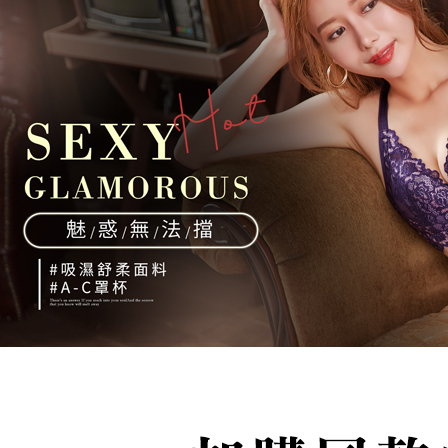
👀│內衣
2. 「OP
2.決済金額
人情報（
7-11取貨
3.現在、
✨軟鋼圈ღ
処理およ
配送毎にN
報の確認
三、利用規
💦透氣涼
3. 完全
プロテクシ
付款後7-1
ださい：
ht
します。
配送毎にN
文者の氏
これに限ら
7-11取貨
されます。
AFTEE
配送毎にNT
明』をご
宅配/離島
AFTEE
配送毎にN
なります。
延滞納金
後見人の同
黑貓貨到
配送毎にNT
個人情報
を行使し
國家/地區
cs_tw@netp
を、必要な
AFTEE
意いただ