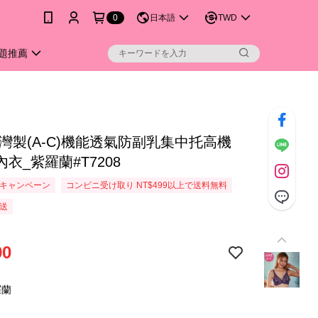
0
日本語
TWD
題推薦
台灣製(A-C)機能透氣防副乳集中托高機
衣_紫羅蘭#T7208
キャンペーン
コンビニ受け取り NT$499以上で送料無料
送
90
羅蘭