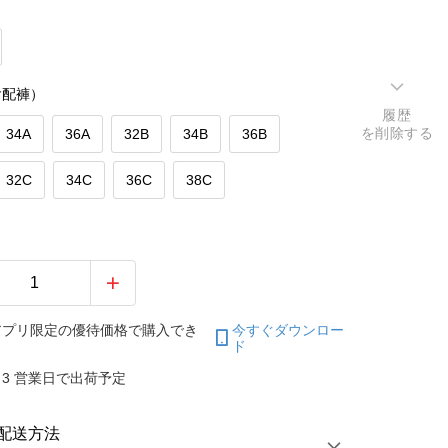
含配褲）
履歴
を削除する
34A
36A
32B
34B
36B
32C
34C
36C
38C
アプリ限定の優待価格で購入でき
今すぐダウンロー
ド
3 営業日で出荷予定
配送方法