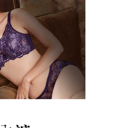
款式特搜
小胸救星│深V造溝ღ更集中
 Pay Later」を利用する契約関係の目的から、店舗はあなたの個
は最低NT$20です。
名前、電話または住所を含む）を台湾大哥大に提供し、収集、
付款
台湾の会員のみご利用いただけます。
 深溝渾圓好集中
び利用するために、当社があなた本人と分割請求書に必要な情
T$80、NT$799以上で送料無料
、照合および修正を行います。
約「AFTEE代金後払い」（以下当サービスという）はネット
感單品
なユーザーサービス規約については、以下のリンクを参照してく
ョンズ（以下 AFTEE という）が提供し、AFTEEが代金を徴収
1取貨
tps://oppay.tw/userRule
当サービスご利用の際に提供しなければならない個人情報（注
T$80、NT$799以上で送料無料
名、電話番号、受取人の氏名、電話番号、受取人住所を含むが
ない）は、AFTEEに渡され当サービスで必要な範囲内で利用
(快速到店)
AFTEEの個人情報の収集、処理、利用について、詳細は
公式ホームページの『個人情報の収集、処理及び利用に関する声
$90
参照ください（
https://aftee.tw/privacypolicy/
）。
不配送
の初回ご利用の際に、審査を通過すれば、最高額がNT$10,000に
T$80、NT$890以上で送料無料
支払い期限を過ぎた場合、その金額に基づいて年利20%の遅
が加算されます。未成年の利用者は、事前に法定代理人または
意を得ればAFTEEをご利用いただけます。
付款
$120
の処理、利用について疑問がある、または関連する法律の権利
たい場合は、ネットプロテクションズ
配送
送料を確認
rotections.co.jp
にご連絡ください。上記に示した個人情報
購入注文書とあわせてAFTEEにご提供いただく、または
にあなたの個人情報の収集、処理、利用を許可することににご同
けない場合は、当サービスを選択しないでください。