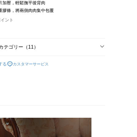
方法で「OP Pay Later」を選択すると、注文が成立した後に自
片加壓，輕鬆撫平後背肉
TEE代金後払いについて
t
 Pay Later の取引プロセスに移行し、携帯番号を確認後、分割
い方法でAFTEE代金後払いを選択すると、携帯電話認証ウィン
重膠條，將兩側肉肉集中包覆
数や支払い期限を選択し、支払いを確認すると取引が完了しま
示されます。
ポイント
で認証してお支払い手続を進めてください。
 Point」為中華電信所提供之點數服務，可於會員專區綁定中華電
の承認額、分割回数および費用については、後続の取引確認ペー
るときのお支払いは不要です。商品はご指定の住所に配送されま
，即可在購物車使用 Hami Point 折抵消費金額 (1點等於1
とします。
成立後30分以内に確認取引を行わない場合や審査が通過しない場
が完了すると、携帯に支払い通知のSMSが届きます。アプリ会
は自動的にキャンセルされます。「転専審査」に未通過の状況
、AFTEE アプリプッシュ通知が届きます。
カテゴリー（11）
た場合は、システムの評価基準に達していないことを意味し、
け取り時のお支払いは不要です。商品を確かめてから、SMSま
についての説明はいたしかねます。
の通知に従って、4大コンビニ、またはATM/オンラインバンキ
灣製精品系列
台灣製內衣
支払いください。
する
カスタマーサービス
付款
罩杯分類
方法の説明】
B罩杯
限は最短で 14 日以内ですので、ご注意ください。AFTEE ア
いの金額は電信請求書に統合されず、「OP Pay Later」は毎月
ンロードして AFTEE 会員になるとお支払い期限を最長 45 日
T$80、NT$499以上で送料無料
罩杯分類
C罩杯
に支払いリマインダーのSMSを送信します。
延長できます。
Sのリンクを通じて請求書を開いた後、「コンビニバーコード／台
家取貨
罩杯分類
D罩杯
舗／銀行振込／街口支払い／iPASS MONEY」などのチャネル
は、ショップが請求した期日と、AFTEEで延長できる日数を
T$80、NT$499以上で送料無料
を選択できます。
されます。AFTEEで注文すると、商品を受け取るまで支払い
款式特搜
副乳救星│包覆დ先歸位დ再集中
長できますが、商品を期限内に受け取れない場合があります
貨付款
項】
約商品や商品到着日が比較的遅い商品）。そのため、商品到着
好運罩🌺旺桃花
🟣貴人紫
ービスは「台湾大哥大株式会社」（以下「当社」といいます）に
わらず、AFTEEで指定された期限内にお支払いください。
T$80、NT$799以上で送料無料
供され、ユーザーが取引時に本サービスを通じて商品やサービ
罩杯分類
A罩杯
できるようにし、店舗が売買／分割払い売買の債権を当社に譲
い限度額
爾富取貨
款式特搜
、契約に基づいて当社の請求書で帳款を支払うことになりま
軟鋼圈│深溝渾圓 ღ 好集中
AFTEEを ご利用の際に、認証結果及び当社の審査の結果に基づ
T$80、NT$799以上で送料無料
額が設定されます。