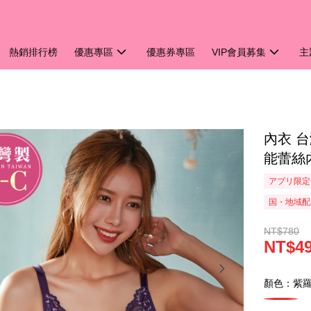
熱銷排行榜
優惠專區
優惠券專區
VIP會員募集
主
內衣 
能蕾絲內
アプリ限定
国・地域配
NT$780
NT$4
顏色：紫