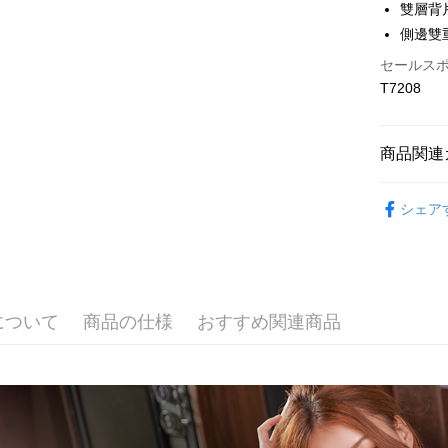
2. 支払い
雙層背
一、 AF
Hami Poin
動的に OP
1.お支払
側邊雙
払いの回
ドウが表
説明
す。
セールス
2.SMS
「Hami
3. 実際
ATM払い
3.注文す
T7208
信會員帳號後
ジを基準
す。
元)。
4. 注文
4.ご注文
代金引換
合、注文
員の場合は
商品関連
が発生し
5.商品受
評価内容
たはアプリ
配送方法
⭐MIT台
ングでお
シェア
全家取貨
🔎│內衣
【支払い
代金納付期
1. 分割払
プリをダウ
配送毎にN
🔎│內衣
の締め日後
以内まで
2. SM
付款後全
🔎│內衣
湾大直営店
お支払期限
配送毎にN
で支払い
もとに計算
について
商品の仕様
おすすめ関連商品
👀│內衣
期限を延
萊爾富取
【注意事
（例：予
💰招財褲
1. 本サ
の有無に関
配送毎にN
よって提
🔎│內衣
スを購入
二、支払
付款後萊
👀│內衣
渡した後
1.初回 
配送毎にN
す。
き、限度