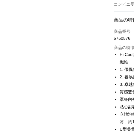
コンビニ受
お支払い
商品の特
クレジット
商品番号
5750576
コンビニ
商品の特
LINE Pay
Hi 
纖維
Apple Pay
1. 
JKOPAY
2. 
3. 
Easy Walle
質感雙
Plus Pay
罩杯內裡
貼心副
OP Pay La
立體泡
説明
【OP Pay
薄，約
AFTEE
1. 本サ
U型美
追加の申
説明