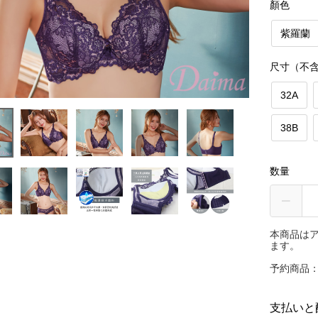
顏色
紫羅蘭
尺寸（不
32A
38B
数量
本商品は
ます。
予約商品：
支払いと