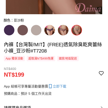
顏色：豆沙粉
內褲【台灣製/MIT】(FREE)透氣除臭乾爽蕾絲
小褲_豆沙粉#T7208
App 獨享活動
超取滿NT$499免運
國家/地區配送
NT$400
NT$199
App 結帳可享專屬活動優惠價
立即下載
預購商品：預計 5 個工作天出貨
請選擇商品選項