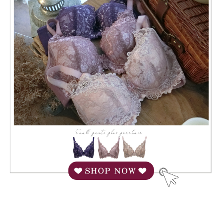
付款後萊爾富取貨
易，需依本服務之必要範圍內提供個人資料，並將交易相關給付款項請求債
每筆NT$80，滿NT$799(含以上)免運費
權轉讓予恩沛科技股份有限公司。
２．關於個人資料處理事宜，請瀏覽以下網址：
https://aftee.tw/terms/#terms3
7-11取貨付款
３．未成年的使用者請事先徵得法定代理人或監護人之同意方可使用
每筆NT$80，滿NT$799(含以上)免運費
「AFTEE先享後付」，若未經同意申辦者引起之損失，本公司不負相關責
任。
付款後7-11取貨
４．使用「AFTEE先享後付」時，將依據個別帳號之用戶狀況，依本公司即
時審查核予不同之上限額度；若仍有額度不足之情形，本公司將視審查結果
每筆NT$80，滿NT$799(含以上)免運費
請求用戶進行身份認證。
５．嚴禁一人註冊多個帳號或使用他人資訊註冊。若發現惡意使用之情形，
7-11取貨(快速到店)
恩沛科技股份有限公司將有權停止該用戶之使用額度並採取法律行動。
每筆NT$90
宅配/離島不配送
每筆NT$80，滿NT$890(含以上)免運費
黑貓貨到付款
每筆NT$120
國家/地區配送
查看運費