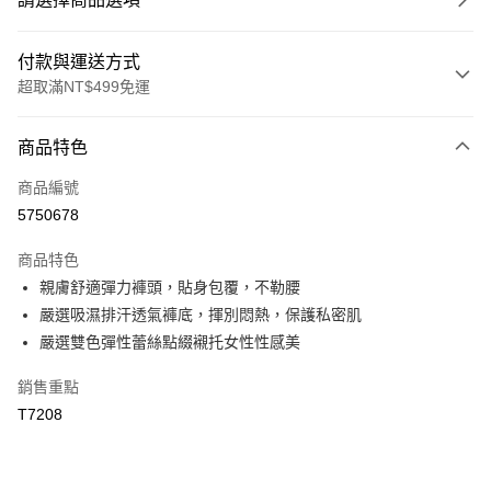
付款與運送方式
超取滿NT$499免運
付款方式
商品特色
信用卡一次付款
商品編號
超商取貨付款
5750678
LINE Pay
商品特色
Apple Pay
親膚舒適彈力褲頭，貼身包覆，不勒腰
嚴選吸濕排汗透氣褲底，揮別悶熱，保護私密肌
街口支付
嚴選雙色彈性蕾絲點綴襯托女性性感美
悠遊付
銷售重點
全盈+PAY
T7208
大哥付你分期
相關說明