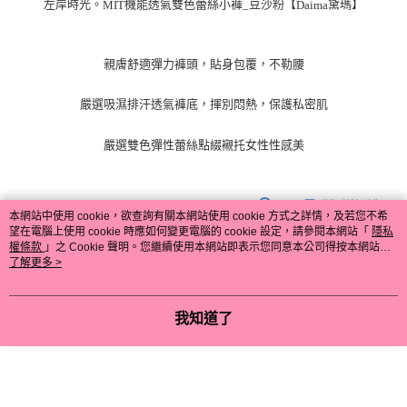
左岸時光。
機能透氣雙色蕾絲小褲_豆沙粉【
黛瑪】
MIT
Daima
親膚舒適彈力褲頭，貼身包覆，不勒腰
嚴選吸濕排汗透氣褲底，揮別悶熱，保護私密肌
嚴選雙色彈性蕾絲點綴襯托女性性感美
顯示電腦版詳細說明
本網站中使用 cookie，欲查詢有關本網站使用 cookie 方式之詳情，及若您不希
望在電腦上使用 cookie 時應如何變更電腦的 cookie 設定，請參閱本網站「
隱私
權條款
」之 Cookie 聲明。您繼續使用本網站即表示您同意本公司得按本網站使
商品規格
用條款之 Cookie 聲明使用 cookie。
了解更多 >
商品內容
內褲x1件
我知道了
商品顏色
豆沙粉
內褲尺寸
FREE