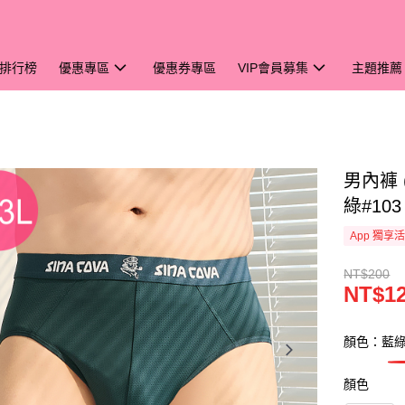
排行榜
優惠專區
優惠券專區
VIP會員募集
主題推薦
男內褲 
綠#103
App 獨享
NT$200
NT$1
顏色：藍
顏色