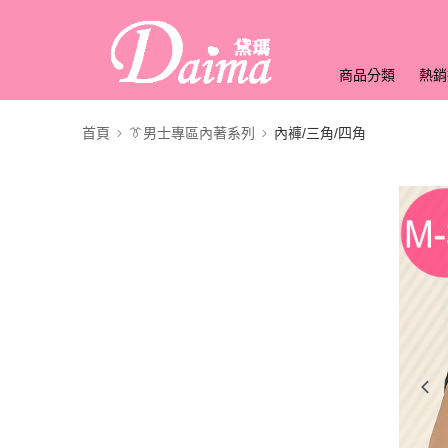
商品分類
熱銷
首頁
👔男士專區內著系列
內褲/三角/四角