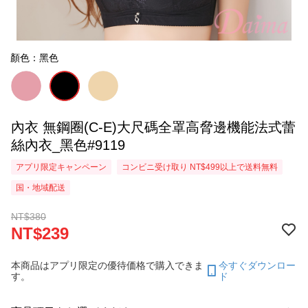
顏色：黑色
內衣 無鋼圈(C-E)大尺碼全罩高脅邊機能法式蕾
絲內衣_黑色#9119
アプリ限定キャンペーン
コンビニ受け取り NT$499以上で送料無料
国・地域配送
NT$380
NT$239
本商品はアプリ限定の優待価格で購入できま
今すぐダウンロー
す。
ド