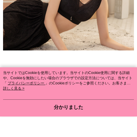
当サイトではCookieを使用しています。当サイトのCookie使用に関する詳細
や、Cookieを無効にしたい場合のブラウザでの設定方法については、当サイト
「
プライバシーポリシー
」のCookieポリシーをご参照ください。お客さま
が、当サイトを引き続き使用される場合、当社がサイト利用規約のCookieポリ
詳しく見る >
シーに基づいてCookieを使用することに同意したものとみなします。
分かりました