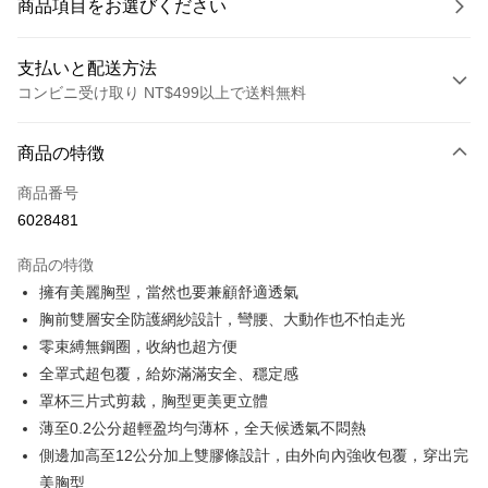
商品項目をお選びください
支払いと配送方法
コンビニ受け取り NT$499以上で送料無料
お支払い方法
商品の特徴
クレジットカード1回払い
商品番号
コンビニ店頭代金引換
6028481
LINE Pay
商品の特徴
Apple Pay
擁有美麗胸型，當然也要兼顧舒適透氣
胸前雙層安全防護網紗設計，彎腰、大動作也不怕走光
JKOPAY
零束縛無鋼圈，收納也超方便
Easy Wallet
全罩式超包覆，給妳滿滿安全、穩定感
罩杯三片式剪裁，胸型更美更立體
Plus Pay
薄至0.2公分超輕盈均勻薄杯，全天候透氣不悶熱
OP Pay Later
側邊加高至12公分加上雙膠條設計，由外向內強收包覆，穿出完
説明
美胸型