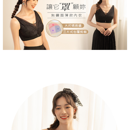
付款後萊爾富取貨
後、契約に基づいて当社の請求書で帳款を支払うことになります。
二、支払い限度額
2. 「OP Pay Later」を利用する契約関係の目的から、店舗はあなたの個人
配送毎にNT$80、NT$799以上で送料無料
1.初回 AFTEEを ご利用の際に、認証結果及び当社の審査の結果に基づ
情報（名前、電話または住所を含む）を台湾大哥大に提供し、収集、処理
き、限度額が設定されます。
および利用するために、当社があなた本人と分割請求書に必要な情報の確
7-11取貨付款
2.決済金額は最低NT$20です。
認、照合および修正を行います。
3.現在、台湾の会員のみご利用いただけます。
配送毎にNT$80、NT$799以上で送料無料
3. 完全なユーザーサービス規約については、以下のリンクを参照してくだ
さい：
https://oppay.tw/userRule
三、利用規約「AFTEE代金後払い」（以下当サービスという）はネットプ
付款後7-11取貨
ロテクションズ（以下 AFTEE という）が提供し、AFTEEが代金を徴収し
配送毎にNT$80、NT$799以上で送料無料
ます。当サービスご利用の際に提供しなければならない個人情報（注文者
の氏名、電話番号、受取人の氏名、電話番号、受取人住所を含むがこれに
限らない）は、AFTEEに渡され当サービスで必要な範囲内で利用されま
7-11取貨(快速到店)
す。AFTEEの個人情報の収集、処理、利用について、詳細はAFTEE公式ホ
配送毎にNT$90
ームページの『個人情報の収集、処理及び利用に関する声明』をご参照く
ださい（
https://aftee.tw/privacypolicy/
）。
宅配/離島不配送
AFTEEの初回ご利用の際に、審査を通過すれば、最高額がNT$10,000にな
配送毎にNT$80、NT$890以上で送料無料
ります。支払い期限を過ぎた場合、その金額に基づいて年利20%の遅延滞
納金が加算されます。未成年の利用者は、事前に法定代理人または後見人
黑貓貨到付款
の同意を得ればAFTEEをご利用いただけます。
配送毎にNT$120
個人情報の処理、利用について疑問がある、または関連する法律の権利を
國家/地區配送
送料を確認
行使したい場合は、ネットプロテクションズ
cs_tw@netprotections.co.jp
にご連絡ください。上記に示した個人情報を、必要な購入注文書とあわせ
てAFTEEにご提供いただく、またはAFTEEにあなたの個人情報の収集、処