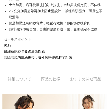
【OP Pay Later 使用説明】
土台加高、肩耳雙層提托向上拉提，增加美波穩定度，不位移
AFTEE代金後払い
1. 本サービスは台湾大哥大によって提供され、台湾大哥大のユーザーは追
加の申請なしで即時に利用可能です。
2.2公分加寬肩帶再加上防止滑設計，減輕肩頸壓力，而且也不
説明
2. 支払い方法で「OP Pay Later」を選択すると、注文が成立した後に自動
易滑落
一、 AFTEE代金後払いについて
的に OP Pay Later の取引プロセスに移行し、携帯番号を確認後、分割払
Hami Point
1.お支払い方法でAFTEE代金後払いを選択すると、携帯電話認証ウィンド
雙層加壓透氣網紗背片，輕鬆有效撫平你的游移後背肉
いの回数や支払い期限を選択し、支払いを確認すると取引が完了します。
ウが表示されます。
説明
3. 実際の承認額、分割回数および費用については、後続の取引確認ページ
四排四鈎伸展自如，自由調整最舒適下圍，更加穩定不位移
2.SMSで認証してお支払い手続を進めてください。
「Hami Point」為中華電信所提供之點數服務，可於會員專區綁定中華電信
を基準とします。
3.注文するときのお支払いは不要です。商品はご指定の住所に配送されま
ATM払い
會員帳號後，即可在購物車使用 Hami Point 折抵消費金額 (1點等於1元)。
4. 注文成立後30分以内に確認取引を行わない場合や審査が通過しない場
セールスポイント
す。
合、注文は自動的にキャンセルされます。「転専審査」に未通過の状況が
4.ご注文が完了すると、携帯に支払い通知のSMSが届きます。アプリ会員
代金引換
9119
発生した場合は、システムの評価基準に達していないことを意味し、評価
の場合は、AFTEE アプリプッシュ通知が届きます。
内容についての説明はいたしかねます。
最細緻網紗包覆透膚微性感
5.商品受け取り時のお支払いは不要です。商品を確かめてから、SMSまた
配送方法
はアプリの通知に従って、4大コンビニ、またはATM/オンラインバンキン
若隱若現的蕾絲拼接，讓性感變得優雅了起來
グでお支払いください。
【支払い方法の説明】
全家取貨付款
1. 分割払いの金額は電信請求書に統合されず、「OP Pay Later」は毎月の
代金納付期限は最短で 14 日以内ですので、ご注意ください。AFTEE アプ
配送毎にNT$80、NT$499以上で送料無料
締め日後に支払いリマインダーのSMSを送信します。
リをダウンロードして AFTEE 会員になるとお支払い期限を最長 45 日以内
2. SMSのリンクを通じて請求書を開いた後、「コンビニバーコード／台湾
まで延長できます。
詳細について
商品の仕様
おすすめ関連商品
付款後全家取貨
大直営店舗／銀行振込／街口支払い／iPASS MONEY」などのチャネルで
支払いを選択できます。
配送毎にNT$80、NT$499以上で送料無料
お支払期限は、ショップが請求した期日と、AFTEEで延長できる日数をも
とに計算されます。AFTEEで注文すると、商品を受け取るまで支払い期限
【注意事項】
萊爾富取貨付款
を延長できますが、商品を期限内に受け取れない場合があります（例：予
1. 本サービスは「台湾大哥大株式会社」（以下「当社」といいます）によ
約商品や商品到着日が比較的遅い商品）。そのため、商品到着の有無に関
配送毎にNT$80、NT$799以上で送料無料
って提供され、ユーザーが取引時に本サービスを通じて商品やサービスを
わらず、AFTEEで指定された期限内にお支払いください。
購入できるようにし、店舗が売買／分割払い売買の債権を当社に譲渡した