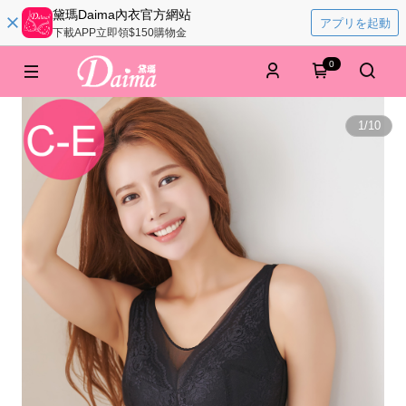
黛瑪Daima內衣官方網站
アプリを起動
下載APP立即領$150購物金
0
1
/
10