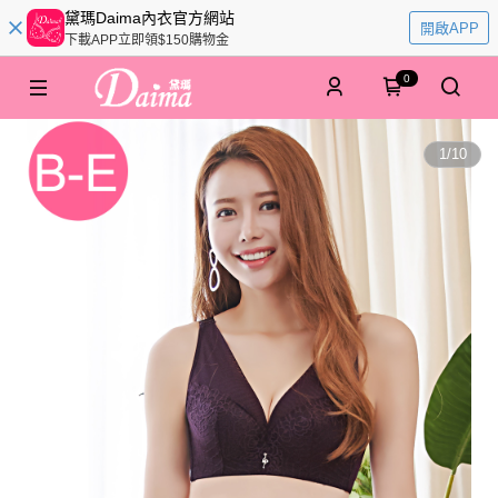
黛瑪Daima內衣官方網站
開啟APP
下載APP立即領$150購物金
0
1
/
10