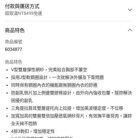
付款與運送方式
超取滿NT$499免運
付款方式
商品特色
信用卡一次付款
商品編號
超商取貨付款
6034877
LINE Pay
商品特色
Apple Pay
V型雙層彈性網紗，完美貼合胸部不簍空
採用J型軟鋼圈設計，一次就解決外擴及下垂問題
街口支付
同時保有鋼圈內衣的機能跟無鋼圈內衣的舒適
悠遊付
防副乳側片加上側邊雙膠條設計，由外向內強收包覆，幫妳解決
困擾的副乳
全盈+PAY
三角提拉肩耳雙層提托向上拉提，增加美波穩定度，不位移
大哥付你分期
加寬加高的雙層雙倍加壓透氣網紗背片，有效撫平後背肉，讓妳
相關說明
全天候不悶熱
【大哥付你分期使用說明】
4排3鉤扣，增加穩定性
AFTEE先享後付
1.本服務由台灣大哥大提供，台灣大哥大用戶可立即使用無須另外申請。