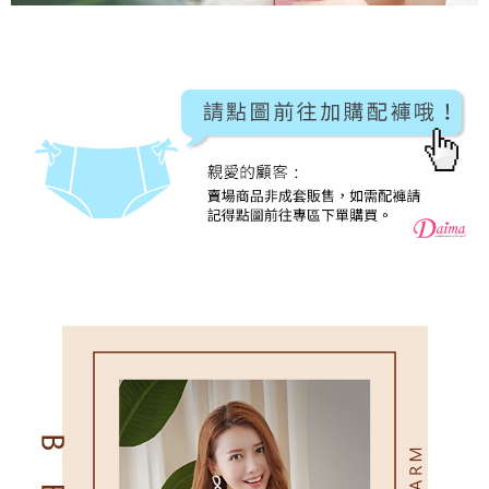
２．關於個人資料處理事宜，請瀏覽以下網址：
https://aftee.tw/terms/#terms3
7-11取貨付款
３．未成年的使用者請事先徵得法定代理人或監護人之同意方可使用
每筆NT$80，滿NT$799(含以上)免運費
「AFTEE先享後付」，若未經同意申辦者引起之損失，本公司不負相關責
任。
付款後7-11取貨
４．使用「AFTEE先享後付」時，將依據個別帳號之用戶狀況，依本公司即
時審查核予不同之上限額度；若仍有額度不足之情形，本公司將視審查結果
每筆NT$80，滿NT$799(含以上)免運費
請求用戶進行身份認證。
５．嚴禁一人註冊多個帳號或使用他人資訊註冊。若發現惡意使用之情形，
7-11取貨(快速到店)
恩沛科技股份有限公司將有權停止該用戶之使用額度並採取法律行動。
每筆NT$90
宅配/離島不配送
每筆NT$80，滿NT$890(含以上)免運費
黑貓貨到付款
每筆NT$120
國家/地區配送
查看運費