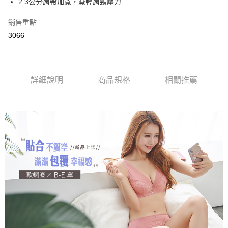
2.3公分肩帶加寬，減輕肩頸壓力
2.付款方式選擇「大哥付你分期」，訂單成立後會自動跳轉到大哥付的交易
相關說明
流程，驗證手機門號後，選擇欲分期的期數、繳款截止日，確認付款後即完
【關於「AFTEE先享後付」】
成交易。
銷售重點
Hami Point
AFTEE先享後付是「在收到商品之後才付款」的支付方式。 讓您購物簡單
3.實際核准額度、可分期數及費用金額請依後續交易確認頁面所載為準。
便利好安心！
3066
相關說明
4.訂單成立30分鐘內，如未前往確認交易或遇審核未通過，訂單將自動取
１．簡單：不需註冊會員、不需綁卡、不需儲值。
「Hami Point」為中華電信所提供之點數服務，可於會員專區綁定中華電信
消。如遇「轉專審核」未通過狀況，表示未達大哥付你分期系統評分，恕無
２．便利：只要手機號碼，簡訊認證，即可結帳。
ATM付款
會員帳號後，即可在購物車使用 Hami Point 折抵消費金額 (1點等於1元)。
法說明評估內容。
３．安心：先確認商品／服務後，再付款。
【繳款方式說明】
貨到付款
1.分期款項不併入電信帳單，「大哥付你分期」於每月結算日後寄送繳費提
【「AFTEE先享後付」結帳流程】
詳細說明
商品規格
相關推薦
醒簡訊。
１．於結帳方式選擇「AFTEE先享後付」後，將跳轉至「AFTEE先享後付」
2.透過簡訊連結打開帳單後，可選擇「超商條碼／台灣大直營門市／銀行轉
結帳頁面，進行簡訊認證並確認金額後，即可完成結帳。
運送方式
帳／街口支付／iPASS MONEY」等通路繳費。
２．訂單成立數日內，您將收到繳費通知簡訊。
全家取貨付款
３．收到繳費通知簡訊後14天內，點擊此簡訊中的連結，可透過四大超商／
【注意事項】
ATM／網路銀行／等多元方式進行付款，方視為交易完成。
每筆NT$80，滿NT$499(含以上)免運費
1.本服務係由「台灣大哥大股份有限公司」（以下簡稱本公司）所提供，讓
※ 請注意：結帳手續完成當下不需立刻繳費，但若您需要取消訂單，請聯絡
用戶於交易時，得透過本服務購買商品或服務，並由商店將買賣／分期付款
購買商品的店家。未經商家同意取消之訂單仍視為有效，需透過AFTEE先享
付款後全家取貨
買賣價金債權讓與本公司後，依約使用本公司帳單繳交帳款。
後付繳納相關費用。
2.基於同意付款使用「大哥付你分期」之契約關係目的，商店將以您的個人
每筆NT$80，滿NT$499(含以上)免運費
※ 交易是否成功請以「AFTEE先享後付 」之結帳頁面顯示為準，若有關於
資料（包含姓名、電話或地址）提供予台灣大哥大進項蒐集、處理及利用，
是否繳費成功／繳費後需取消欲退款等相關疑問，請聯繫「AFTEE先享後付
由本公司與您本人進行分期帳單所需資料之確認、核對及更正。
萊爾富取貨付款
客戶支援中心」
https://netprotections.freshdesk.com/support/home
3.完整用戶服務條款，請詳閱以下連結：
https://oppay.tw/userRule
每筆NT$80，滿NT$799(含以上)免運費
【注意事項】
１．透過由恩沛科技股份有限公司提供之「AFTEE先享後付」服務完成之交
付款後萊爾富取貨
易，需依本服務之必要範圍內提供個人資料，並將交易相關給付款項請求債
每筆NT$80，滿NT$799(含以上)免運費
權轉讓予恩沛科技股份有限公司。