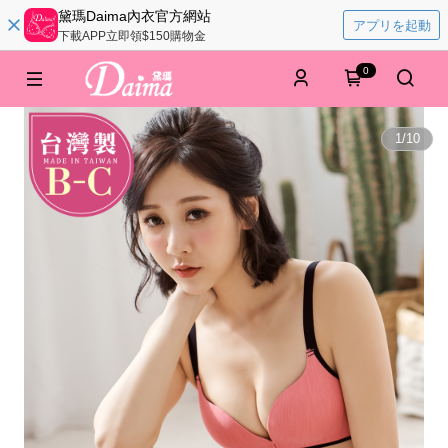
黛瑪Daima內衣官方網站
アプリを起動
下載APP立即領$150購物金
0
1
/
10