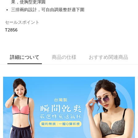
果，使胸型更渾圓
説明
三排兩鈎設計，可自由調最整舒適下圍
【OP Pay Later 使用説明】
AFTEE代金後払い
1. 本サービスは台湾大哥大によって提供され、台湾大哥大のユーザーは追
セールスポイント
加の申請なしで即時に利用可能です。
説明
T2856
2. 支払い方法で「OP Pay Later」を選択すると、注文が成立した後に自動
一、 AFTEE代金後払いについて
的に OP Pay Later の取引プロセスに移行し、携帯番号を確認後、分割払
Hami Point
1.お支払い方法でAFTEE代金後払いを選択すると、携帯電話認証ウィンド
いの回数や支払い期限を選択し、支払いを確認すると取引が完了します。
ウが表示されます。
説明
3. 実際の承認額、分割回数および費用については、後続の取引確認ページ
2.SMSで認証してお支払い手続を進めてください。
「Hami Point」為中華電信所提供之點數服務，可於會員專區綁定中華電信
を基準とします。
3.注文するときのお支払いは不要です。商品はご指定の住所に配送されま
ATM払い
詳細について
商品の仕様
おすすめ関連商品
會員帳號後，即可在購物車使用 Hami Point 折抵消費金額 (1點等於1元)。
4. 注文成立後30分以内に確認取引を行わない場合や審査が通過しない場
す。
合、注文は自動的にキャンセルされます。「転専審査」に未通過の状況が
4.ご注文が完了すると、携帯に支払い通知のSMSが届きます。アプリ会員
代金引換
発生した場合は、システムの評価基準に達していないことを意味し、評価
の場合は、AFTEE アプリプッシュ通知が届きます。
内容についての説明はいたしかねます。
5.商品受け取り時のお支払いは不要です。商品を確かめてから、SMSまた
配送方法
はアプリの通知に従って、4大コンビニ、またはATM/オンラインバンキン
グでお支払いください。
【支払い方法の説明】
全家取貨付款
1. 分割払いの金額は電信請求書に統合されず、「OP Pay Later」は毎月の
代金納付期限は最短で 14 日以内ですので、ご注意ください。AFTEE アプ
配送毎にNT$80、NT$499以上で送料無料
締め日後に支払いリマインダーのSMSを送信します。
リをダウンロードして AFTEE 会員になるとお支払い期限を最長 45 日以内
2. SMSのリンクを通じて請求書を開いた後、「コンビニバーコード／台湾
まで延長できます。
付款後全家取貨
大直営店舗／銀行振込／街口支払い／iPASS MONEY」などのチャネルで
支払いを選択できます。
配送毎にNT$80、NT$499以上で送料無料
お支払期限は、ショップが請求した期日と、AFTEEで延長できる日数をも
とに計算されます。AFTEEで注文すると、商品を受け取るまで支払い期限
【注意事項】
萊爾富取貨付款
を延長できますが、商品を期限内に受け取れない場合があります（例：予
1. 本サービスは「台湾大哥大株式会社」（以下「当社」といいます）によ