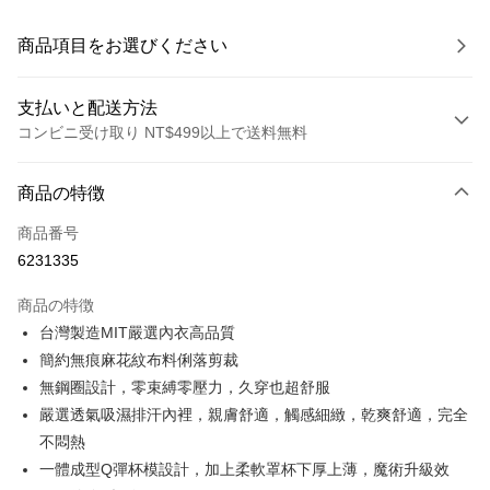
商品項目をお選びください
支払いと配送方法
コンビニ受け取り NT$499以上で送料無料
お支払い方法
商品の特徴
クレジットカード1回払い
商品番号
コンビニ店頭代金引換
6231335
LINE Pay
商品の特徴
Apple Pay
台灣製造MIT嚴選內衣高品質
簡約無痕麻花紋布料俐落剪裁
JKOPAY
無鋼圈設計，零束縛零壓力，久穿也超舒服
Easy Wallet
嚴選透氣吸濕排汗內裡，親膚舒適，觸感細緻，乾爽舒適，完全
不悶熱
Plus Pay
一體成型Q彈杯模設計，加上柔軟罩杯下厚上薄，魔術升級效
OP Pay Later