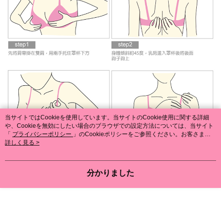
当サイトではCookieを使用しています。当サイトのCookie使用に関する詳細
や、Cookieを無効にしたい場合のブラウザでの設定方法については、当サイト
「
プライバシーポリシー
」のCookieポリシーをご参照ください。お客さま
が、当サイトを引き続き使用される場合、当社がサイト利用規約のCookieポリ
詳しく見る >
シーに基づいてCookieを使用することに同意したものとみなします。
分かりました