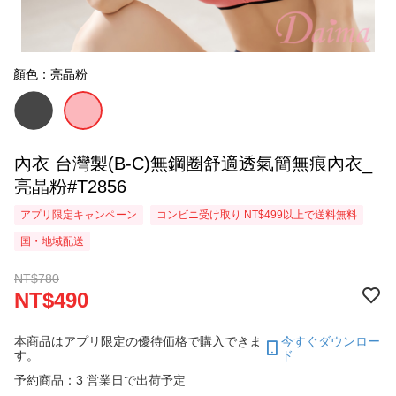
顏色：亮晶粉
內衣 台灣製(B-C)無鋼圈舒適透氣簡無痕內衣_
亮晶粉#T2856
アプリ限定キャンペーン
コンビニ受け取り NT$499以上で送料無料
国・地域配送
NT$780
NT$490
本商品はアプリ限定の優待価格で購入できま
今すぐダウンロー
す。
ド
予約商品：3 営業日で出荷予定