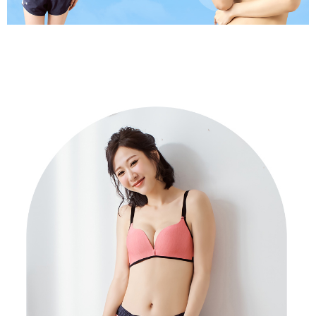
約商品や商品到着日が比較的遅い商品）。そのため、商品到着の有無に関
配送毎にNT$80、NT$799以上で送料無料
って提供され、ユーザーが取引時に本サービスを通じて商品やサービスを
わらず、AFTEEで指定された期限内にお支払いください。
購入できるようにし、店舗が売買／分割払い売買の債権を当社に譲渡した
付款後萊爾富取貨
後、契約に基づいて当社の請求書で帳款を支払うことになります。
二、支払い限度額
2. 「OP Pay Later」を利用する契約関係の目的から、店舗はあなたの個人
配送毎にNT$80、NT$799以上で送料無料
1.初回 AFTEEを ご利用の際に、認証結果及び当社の審査の結果に基づ
情報（名前、電話または住所を含む）を台湾大哥大に提供し、収集、処理
き、限度額が設定されます。
および利用するために、当社があなた本人と分割請求書に必要な情報の確
7-11取貨付款
2.決済金額は最低NT$20です。
認、照合および修正を行います。
3.現在、台湾の会員のみご利用いただけます。
配送毎にNT$80、NT$799以上で送料無料
3. 完全なユーザーサービス規約については、以下のリンクを参照してくだ
さい：
https://oppay.tw/userRule
三、利用規約「AFTEE代金後払い」（以下当サービスという）はネットプ
付款後7-11取貨
ロテクションズ（以下 AFTEE という）が提供し、AFTEEが代金を徴収し
配送毎にNT$80、NT$799以上で送料無料
ます。当サービスご利用の際に提供しなければならない個人情報（注文者
の氏名、電話番号、受取人の氏名、電話番号、受取人住所を含むがこれに
限らない）は、AFTEEに渡され当サービスで必要な範囲内で利用されま
7-11取貨(快速到店)
す。AFTEEの個人情報の収集、処理、利用について、詳細はAFTEE公式ホ
配送毎にNT$90
ームページの『個人情報の収集、処理及び利用に関する声明』をご参照く
ださい（
https://aftee.tw/privacypolicy/
）。
宅配/離島不配送
AFTEEの初回ご利用の際に、審査を通過すれば、最高額がNT$10,000にな
配送毎にNT$80、NT$890以上で送料無料
ります。支払い期限を過ぎた場合、その金額に基づいて年利20%の遅延滞
納金が加算されます。未成年の利用者は、事前に法定代理人または後見人
黑貓貨到付款
の同意を得ればAFTEEをご利用いただけます。
配送毎にNT$120
個人情報の処理、利用について疑問がある、または関連する法律の権利を
國家/地區配送
送料を確認
行使したい場合は、ネットプロテクションズ
cs_tw@netprotections.co.jp