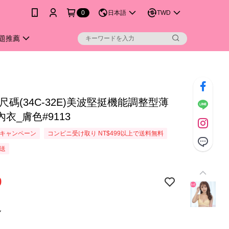
0
日本語
TWD
題推薦
尺碼(34C-32E)美波堅挺機能調整型薄
衣_膚色#9113
キャンペーン
コンビニ受け取り NT$499以上で送料無料
送
9
色