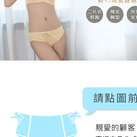
3. 完全
プロテクシ
付款後7-1
ださい：
ht
します。
配送毎にN
文者の氏
これに限ら
7-11取貨
されます。
AFTEE
配送毎にNT
明』をご
宅配/離島
AFTEE
配送毎にN
なります。
延滞納金
後見人の同
黑貓貨到
配送毎にNT
個人情報
を行使し
國家/地區
cs_tw@netp
を、必要な
AFTEE
意いただ