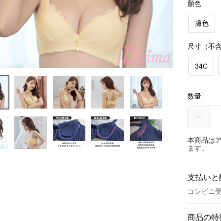
顏色
膚色
尺寸（不
34C
数量
本商品は
ます。
支払いと
コンビニ受
お支払い
商品の特