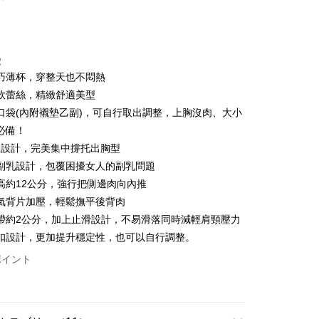
カード1回払い
店頭代金引換
徴
巧薄杯，穿整天也不悶熱
軟蕾絲，精緻舒適美型
口袋(內附襯墊乙副)，可自行取出調整，上胸沒肉、大小
必備！
圈設計，完美集中撐托出胸型
t
副乳設計，包覆困擾女人的副乳問題
高約12公分，強行把側邊肉向內推
氣背片加壓，輕鬆撫平後背肉
ter
帶約2公分，加上止滑設計，不易滑落同時減輕肩頸壓力
 Later 使用説明】
扣設計，更加提升穩定性，也可以自行調整。
代金後払い
ービスは台湾大哥大によって提供され、台湾大哥大のユーザーは
ポイント
請なしで即時に利用可能です。
方法で「OP Pay Later」を選択すると、注文が成立した後に自
TEE代金後払いについて
t
 Pay Later の取引プロセスに移行し、携帯番号を確認後、分割
い方法でAFTEE代金後払いを選択すると、携帯電話認証ウィン
数や支払い期限を選択し、支払いを確認すると取引が完了しま
示されます。
で認証してお支払い手続を進めてください。
 Point」為中華電信所提供之點數服務，可於會員專區綁定中華電