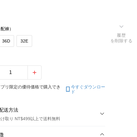
含配褲）
履歴
を削除する
36D
32E
アプリ限定の優待価格で購入でき
今すぐダウンロー
ド
配送方法
け取り NT$499以上で送料無料
方法
徴