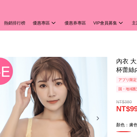
熱銷排行榜
優惠專區
優惠券專區
VIP會員募集
主
內衣 大
杯蕾絲內
アプリ限定
国・地域配
NT$380
NT$9
顏色：膚