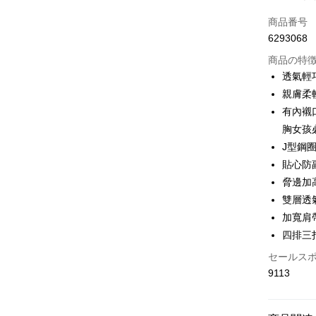
クレジット
商品番号
6293068
コンビニ
商品の特
LINE Pay
透氣輕
親膚柔
Apple Pay
有內襯
JKOPAY
胸女孩
J型鋼
Easy Walle
貼心防
Plus Pay
脅邊加
雙層透
OP Pay La
加寬肩
説明
【OP Pay
四排三
AFTEE
1. 本サ
セールス
追加の申
説明
2. 支払い
9113
一、 AF
Hami Poin
動的に OP
1.お支払
払いの回
ドウが表
説明
す。
2.SMS
「Hami