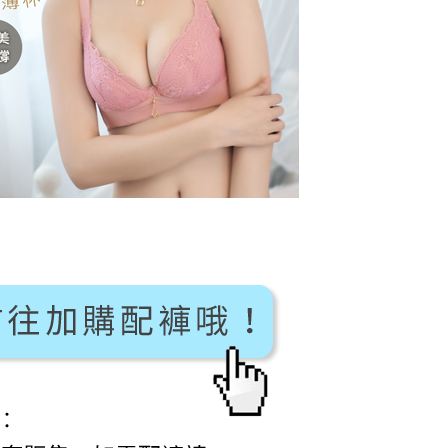
なユーザーサービス規約については、以下のリンクを参照してく
ョンズ（以下 AFTEE という）が提供し、AFTEEが代金を徴収
1取貨
tps://oppay.tw/userRule
当サービスご利用の際に提供しなければならない個人情報（注
T$80、NT$799以上で送料無料
名、電話番号、受取人の氏名、電話番号、受取人住所を含むが
ない）は、AFTEEに渡され当サービスで必要な範囲内で利用
(快速到店)
AFTEEの個人情報の収集、処理、利用について、詳細は
公式ホームページの『個人情報の収集、処理及び利用に関する声
$90
参照ください（
https://aftee.tw/privacypolicy/
）。
不配送
の初回ご利用の際に、審査を通過すれば、最高額がNT$10,000に
T$80、NT$890以上で送料無料
支払い期限を過ぎた場合、その金額に基づいて年利20%の遅
が加算されます。未成年の利用者は、事前に法定代理人または
意を得ればAFTEEをご利用いただけます。
付款
$120
の処理、利用について疑問がある、または関連する法律の権利
たい場合は、ネットプロテクションズ
配送
送料を確認
rotections.co.jp
にご連絡ください。上記に示した個人情報
購入注文書とあわせてAFTEEにご提供いただく、または
にあなたの個人情報の収集、処理、利用を許可することににご同
けない場合は、当サービスを選択しないでください。