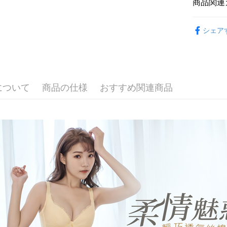
商品関連
3. 実際
ATM払い
3.注文す
信會員帳號後
ジを基準
す。
元)。
🔎│內衣
4. 注文
4.ご注文
代金引換
シェア
合、注文
員の場合は
🔎│內衣
が発生し
5.商品受
評価内容
たはアプリ
🔎│內衣
配送方法
ングでお
🔎│內衣
全家取貨
【支払い
代金納付期
1. 分割払
について
商品の仕様
おすすめ関連商品
プリをダウ
配送毎にN
👀│內衣
の締め日後
以内まで
2. SM
💰招財褲
付款後全
湾大直営店
お支払期限
配送毎にN
👀│內衣
で支払い
もとに計算
期限を延
👀│內衣
萊爾富取
【注意事
（例：予
1. 本サ
の有無に関
配送毎にN
大尺碼專
よって提
スを購入
二、支払
付款後萊
✨軟鋼圈ღ
渡した後
1.初回 
配送毎にN
す。
き、限度
【𝟱𝟵
2. 「OP
2.決済金額
人情報（
7-11取貨
3.現在、
処理およ
配送毎にN
報の確認
三、利用規