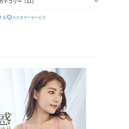
カテゴリー（11）
の承認額、分割回数および費用については、後続の取引確認ペー
るときのお支払いは不要です。商品はご指定の住所に配送されま
，即可在購物車使用 Hami Point 折抵消費金額 (1點等於1
とします。
罩杯分類
成立後30分以内に確認取引を行わない場合や審査が通過しない場
C罩杯
が完了すると、携帯に支払い通知のSMSが届きます。アプリ会
する
カスタマーサービス
は自動的にキャンセルされます。「転専審査」に未通過の状況
、AFTEE アプリプッシュ通知が届きます。
罩杯分類
B罩杯
た場合は、システムの評価基準に達していないことを意味し、
け取り時のお支払いは不要です。商品を確かめてから、SMSま
についての説明はいたしかねます。
の通知に従って、4大コンビニ、またはATM/オンラインバンキ
罩杯分類
D罩杯
支払いください。
罩杯分類
E罩杯
付款
方法の説明】
限は最短で 14 日以内ですので、ご注意ください。AFTEE ア
いの金額は電信請求書に統合されず、「OP Pay Later」は毎月
ンロードして AFTEE 会員になるとお支払い期限を最長 45 日
T$80、NT$499以上で送料無料
款式特搜
副乳救星│包覆დ先歸位დ再集中
に支払いリマインダーのSMSを送信します。
延長できます。
Sのリンクを通じて請求書を開いた後、「コンビニバーコード／台
好運罩🌺旺桃花
🟡偏財金
家取貨
舗／銀行振込／街口支払い／iPASS MONEY」などのチャネル
は、ショップが請求した期日と、AFTEEで延長できる日数を
T$80、NT$499以上で送料無料
款式特搜
を選択できます。
軟鋼圈│深溝渾圓 ღ 好集中
されます。AFTEEで注文すると、商品を受け取るまで支払い
長できますが、商品を期限内に受け取れない場合があります
款式特搜
小胸救星│深V造溝ღ更集中
貨付款
項】
約商品や商品到着日が比較的遅い商品）。そのため、商品到着
ービスは「台湾大哥大株式会社」（以下「当社」といいます）に
わらず、AFTEEで指定された期限内にお支払いください。
T$80、NT$799以上で送料無料
區
大罩杯內衣
供され、ユーザーが取引時に本サービスを通じて商品やサービ
できるようにし、店舗が売買／分割払い売買の債権を当社に譲
い限度額
爾富取貨
 深溝渾圓好集中
、契約に基づいて当社の請求書で帳款を支払うことになりま
AFTEEを ご利用の際に、認証結果及び当社の審査の結果に基づ
T$80、NT$799以上で送料無料
額が設定されます。
元起】限時出清內衣
 Pay Later」を利用する契約関係の目的から、店舗はあなたの個
は最低NT$20です。
名前、電話または住所を含む）を台湾大哥大に提供し、収集、
付款
台湾の会員のみご利用いただけます。
び利用するために、当社があなた本人と分割請求書に必要な情
T$80、NT$799以上で送料無料
、照合および修正を行います。
約「AFTEE代金後払い」（以下当サービスという）はネット