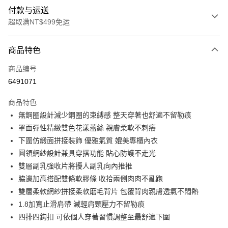
付款与运送
超取满NT$499免运
付款方式
商品特色
信用卡一次付款
商品编号
超商取货付款
6491071
LINE Pay
商品特色
Apple Pay
無鋼圈設計減少鋼圈的束縛感 整天穿著也舒適不留勒痕
罩面彈性精緻雙色花漾蕾絲 親膚柔軟不刺癢
街口支付
下圍仿緞面拼接裝飾 優雅氣質 媲美專櫃內衣
悠遊付
圓領網紗設計兼具穿搭功能 貼心防護不走光
雙層副乳強收片將擾人副乳向內推推
Plus PAY
脇邊加高搭配雙條軟膠條 收拾兩側肉肉不亂跑
大哥付你分期
雙層柔軟網紗拼接柔軟磨毛背片 包覆背肉親膚透氣不悶熱
相关说明
1.8加寬止滑肩帶 減輕肩頸壓力不留勒痕
【大哥付你分期使用说明】
四排四鈎扣 可依個人穿著習慣調整至最舒適下圍
AFTEE先享后付
1. 本服务由台湾大哥大提供，电信用户可立即使用无须另外申请。（限个人