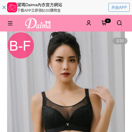
黛瑪Daima內衣官方網站
开启APP
下載APP立即領$150購物金
0
1
/
10