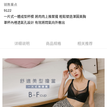
月租型门号，不开放公司户及预付卡使用）
相关说明
销售重点
2. 付款方式选择 “大哥付你分期”，订单成立后会自动跳转到大哥付的交易流
一、關於 AFTEE先享後付
程，验证手机门号后，选择欲分期的期数、缴款截止日，确认付款后即完成
9122
Hami Point
1. 於付款方式選擇AFTEE先享後付，將跳出AFTEE先享後付手機驗證視
交易。
窗。
一片式一體成型杯模 將肉肉上推聚攏 輕鬆塑造渾圓美胸
相关说明
3. 实际核准额度、可分期数及费用金额请依后续交易确认页面所载为准。
2. 進行簡訊驗證之後，即可完成結帳手續。
「Hami Point」为中华电信所提供之积分服务，可于会员专区绑定中华电信
罩杯內裡透氣孔設計 有效將悶氣向外散出
4. 订单成立30分钟内，如未前往确认交易或遇审核未通过，订单将自动取
3. 訂單確認後不需事先繳費，商品會配送至您的指定地址。
ATM付款
会员账号后，即可在购物车使用 Hami Point 折抵消费金额（1点等于1
消。如遇 “转专审核”未通过状况，表示未达系统评分，恕无法说明评估内
4. 下訂完成後，您的手機會收到一封繳費通知簡訊，APP會員則會收到
元）。
容。
AFTEE APP推播通知。
货到付款
【缴款方式说明】
5. 收到商品當下無需繳費，確認無誤後，請再利用繳費通知簡訊或AFTEE
1. 分期款项不并入电信账单，“大哥付你分期”于每月结算日后寄送缴费提醒
APP於四大便利商店‧ATM/網銀等方式進行付款。
详细说明
商品规格
相关推荐
短信。
运送方式
2. 通过短信链接打开账单后，可选择 “超商条码／台湾大直营门市／银行转
請留意繳費期限為 14 天。唯有下載 AFTEE App 成為 AFTEE 會員者方能享
账／街口支付／iPASS MONEY”等通路缴费。
全家取貨付款
有最長 45 天內付款之服務。
每笔NT$80，满NT$499(含以上)免运费
【注意事项】
繳費期限，為商家向您請款的時間，再加上使用AFTEE可延長的天數所計算
1. 本服务系由 “台湾大哥大股份有限公司”所提供，让用户于交易时，得通过
出。使用AFTEE下訂可以延長您收到商品前的繳費天數，但無法保證一定能
付款後全家取貨
本服务购买商品或服务，并由商店将买卖／分期付款买卖价金债权让与本公
夠在期限內收到商品(例如:預購商品或預計到貨時間較長者)。因此無論收到
司后，依约使用本公司账单缴交账款。
每笔NT$80，满NT$499(含以上)免运费
商品與否，仍需要請您在AFTEE規定的時間內完成繳費。
2. 基于同意付款使用 “大哥付你分期”之契约关系目的，商店将以您的个人资
料（包含姓名、电话或地址）提供予台湾大哥大进项收集、处理及利用，由
萊爾富取貨付款
二、付款限制
台湾大哥大与本人进行分期账单所需资料之确认、核对及更正。
1. 初次使用 AFTEE 時，將依認證結果及本公司審查結果，核予每個人不同
每笔NT$80，满NT$799(含以上)免运费
3. 完整用户服务条款，请详阅以下链接：
https://oppay.tw/userRule
之上限額度
2. 結帳金額須大於NT$30
付款後萊爾富取貨
3. 目前僅支援台灣會員
每笔NT$80，满NT$799(含以上)免运费