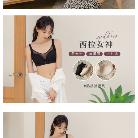
三、聲明條款
「AFTEE先享後付」(下稱本服務)乃由恩沛科技股份有限公司(下稱 AFTEE )
7-11取貨付款
所提供，並由 AFTEE 向您收取款項。因使用本服務所須提供之個人資料(包
每笔NT$80，满NT$799(含以上)免运费
含但不限於訂購人姓名、電話，收件人姓名、電話、收件地址)，將交付予
AFTEE 於本服務必要服務範圍內運用。關於 AFTEE 對於個人資料之蒐集、
付款後7-11取貨
處理、利用，詳參 AFTEE 官網之『個人資料蒐集、處理及利用告知聲明』
（
https://aftee.tw/privacypolicy/
）。
每笔NT$80，满NT$799(含以上)免运费
若款項超過繳費期限，將根據當次的金額加收年利率 16% 的逾期滯納金。
7-11取貨(快速到店)
未成年的使用者，請事先徵得法定代理人或監護人之同意方可使用
每笔NT$90
AFTEE。
宅配/離島不配送
若您對於個人資料之處理、利用有任何疑問，或欲行使相關法律權利，請聯
繫恩沛科技股份有限公司。若您不同意我們將上開所示之個人資料，連同必
每笔NT$80，满NT$890(含以上)免运费
要之購買訂單資訊提供予 AFTEE ，或讓 AFTEE 蒐集處理利用您的個人資
料，請勿選用本服務。
黑貓貨到付款
每笔NT$120
國家/地區配送
查看运费