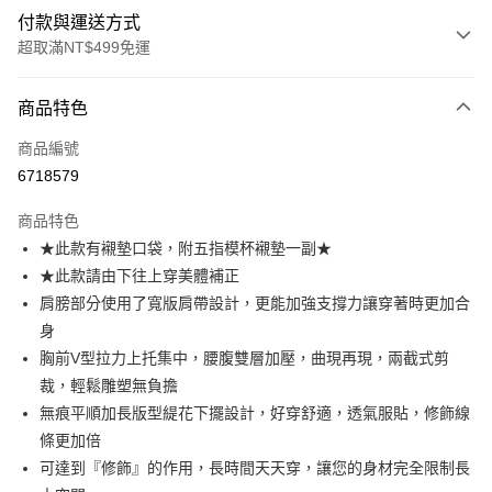
付款與運送方式
超取滿NT$499免運
付款方式
商品特色
信用卡一次付款
商品編號
超商取貨付款
6718579
LINE Pay
商品特色
Apple Pay
★此款有襯墊口袋，附五指模杯襯墊一副★
★此款請由下往上穿美體補正
街口支付
肩膀部分使用了寬版肩帶設計，更能加強支撐力讓穿著時更加合
悠遊付
身
胸前V型拉力上托集中，腰腹雙層加壓，曲現再現，兩截式剪
全盈+PAY
裁，輕鬆雕塑無負擔
大哥付你分期
無痕平順加長版型緹花下擺設計，好穿舒適，透氣服貼，修飾線
相關說明
條更加倍
【大哥付你分期使用說明】
可達到『修飾』的作用，長時間天天穿，讓您的身材完全限制長
AFTEE先享後付
1.本服務由台灣大哥大提供，台灣大哥大用戶可立即使用無須另外申請。