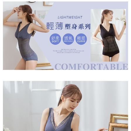
２．關於個人資料處理事宜，請瀏覽以下網址：
https://aftee.tw/terms/#terms3
7-11取貨付款
３．未成年的使用者請事先徵得法定代理人或監護人之同意方可使用
每筆NT$80，滿NT$799(含以上)免運費
「AFTEE先享後付」，若未經同意申辦者引起之損失，本公司不負相關責
任。
付款後7-11取貨
４．使用「AFTEE先享後付」時，將依據個別帳號之用戶狀況，依本公司即
時審查核予不同之上限額度；若仍有額度不足之情形，本公司將視審查結果
每筆NT$80，滿NT$799(含以上)免運費
請求用戶進行身份認證。
５．嚴禁一人註冊多個帳號或使用他人資訊註冊。若發現惡意使用之情形，
7-11取貨(快速到店)
恩沛科技股份有限公司將有權停止該用戶之使用額度並採取法律行動。
每筆NT$90
宅配/離島不配送
每筆NT$80，滿NT$890(含以上)免運費
黑貓貨到付款
每筆NT$120
國家/地區配送
查看運費