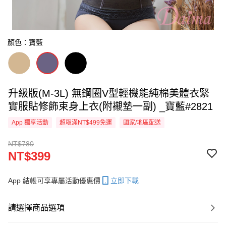
顏色：寶藍
升級版(M-3L) 無鋼圈V型輕機能純棉美體衣緊
實服貼修飾束身上衣(附襯墊一副) _寶藍#2821
App 獨享活動
超取滿NT$499免運
國家/地區配送
NT$780
NT$399
App 結帳可享專屬活動優惠價
立即下載
請選擇商品選項