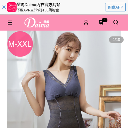
黛瑪Daima內衣官方網站
開啟APP
下載APP立即領$150購物金
0
1
/
10