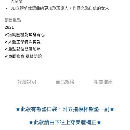
大空間
2.付款方式選擇「大哥付你分期」，訂單成立後會自動跳轉到大哥付的交易
相關說明
流程，驗證手機門號後，選擇欲分期的期數、繳款截止日，確認付款後即完
3D立體剪裁讓曲線更加玲瓏誘人，作個充滿自信的女人
【關於「AFTEE先享後付」】
成交易。
Hami Point
AFTEE先享後付是「在收到商品之後才付款」的支付方式。 讓您購物簡單
3.實際核准額度、可分期數及費用金額請依後續交易確認頁面所載為準。
便利好安心！
銷售重點
相關說明
4.訂單成立30分鐘內，如未前往確認交易或遇審核未通過，訂單將自動取
１．簡單：不需註冊會員、不需綁卡、不需儲值。
「Hami Point」為中華電信所提供之點數服務，可於會員專區綁定中華電信
2821
消。如遇「轉專審核」未通過狀況，表示未達大哥付你分期系統評分，恕無
２．便利：只要手機號碼，簡訊認證，即可結帳。
ATM付款
會員帳號後，即可在購物車使用 Hami Point 折抵消費金額 (1點等於1元)。
法說明評估內容。
✔無鋼圈機能塑身背心
３．安心：先確認商品／服務後，再付款。
【繳款方式說明】
貨到付款
✔人體工學特殊剪裁
1.分期款項不併入電信帳單，「大哥付你分期」於每月結算日後寄送繳費提
【「AFTEE先享後付」結帳流程】
醒簡訊。
✔重點部位雙層加壓
１．於結帳方式選擇「AFTEE先享後付」後，將跳轉至「AFTEE先享後付」
2.透過簡訊連結打開帳單後，可選擇「超商條碼／台灣大直營門市／銀行轉
結帳頁面，進行簡訊認證並確認金額後，即可完成結帳。
運送方式
✔束腰修身 挺背防駝
帳／街口支付／iPASS MONEY」等通路繳費。
２．訂單成立數日內，您將收到繳費通知簡訊。
全家取貨付款
３．收到繳費通知簡訊後14天內，點擊此簡訊中的連結，可透過四大超商／
【注意事項】
ATM／網路銀行／等多元方式進行付款，方視為交易完成。
每筆NT$80，滿NT$499(含以上)免運費
1.本服務係由「台灣大哥大股份有限公司」（以下簡稱本公司）所提供，讓
※ 請注意：結帳手續完成當下不需立刻繳費，但若您需要取消訂單，請聯絡
用戶於交易時，得透過本服務購買商品或服務，並由商店將買賣／分期付款
詳細說明
商品規格
相關推薦
購買商品的店家。未經商家同意取消之訂單仍視為有效，需透過AFTEE先享
付款後全家取貨
買賣價金債權讓與本公司後，依約使用本公司帳單繳交帳款。
後付繳納相關費用。
2.基於同意付款使用「大哥付你分期」之契約關係目的，商店將以您的個人
每筆NT$80，滿NT$499(含以上)免運費
※ 交易是否成功請以「AFTEE先享後付 」之結帳頁面顯示為準，若有關於
資料（包含姓名、電話或地址）提供予台灣大哥大進項蒐集、處理及利用，
是否繳費成功／繳費後需取消欲退款等相關疑問，請聯繫「AFTEE先享後付
由本公司與您本人進行分期帳單所需資料之確認、核對及更正。
萊爾富取貨付款
客戶支援中心」
https://netprotections.freshdesk.com/support/home
3.完整用戶服務條款，請詳閱以下連結：
https://oppay.tw/userRule
★此款有襯墊口袋，附五指模杯襯墊一副★
每筆NT$80，滿NT$799(含以上)免運費
【注意事項】
１．透過由恩沛科技股份有限公司提供之「AFTEE先享後付」服務完成之交
付款後萊爾富取貨
★此款請由下往上穿美體補正
★
易，需依本服務之必要範圍內提供個人資料，並將交易相關給付款項請求債
每筆NT$80，滿NT$799(含以上)免運費
權轉讓予恩沛科技股份有限公司。