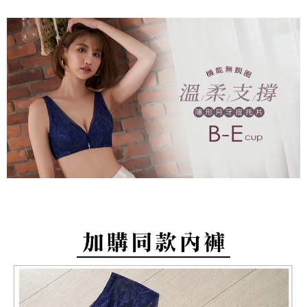
NT$499 atau lebih
[Arahan Pembayaran]
Tempoh pembayaran dikira dari masa kedai meminta pembayaran anda,
ditambah dengan bilangan hari yang boleh dilanjutkan oleh AFTEE. Anda
萊爾富取貨付款
Pembayaran ansuran melalui OP Pay Later akan dibilkan secara
boleh melanjutkan tempoh pembayaran anda sebelum anda menerima
berasingan dan tidak termasuk dalam bil telekom anda. SMS peringatan
NT$80/pesanan | Penghantaran percuma untuk pesanan
pesanan. Walau bagaimanapun, tiada jaminan bahawa anda boleh
pembayaran akan dihantar selepas kitaran bil bulanan.
menerima pesanan anda semasa tempoh pembayaran (cth.: produk
NT$799 atau lebih
prapesanan atau produk yang mungkin mengambil masa yang lebih
Selepas mengakses bil melalui pautan dalam SMS, anda boleh
lama untuk dihantar). Oleh itu, anda dikehendaki membuat pembayaran
付款後萊爾富取貨
menyelesaikan pembayaran anda melalui salah satu saluran berikut: kod
kepada AFTEE dalam tempoh sama ada anda menerima pesanan.
bar kedai serbaneka, kedai runcit Taiwan Mobile, pemindahan bank,
NT$80/pesanan | Penghantaran percuma untuk pesanan
JKOPay, atau iPASS MONEY.
Kedua, Sekatan Pembayaran
NT$799 atau lebih
1. Jumlah yang diperakui untuk pengguna kali pertama boleh sehingga
[Nota Penting]
NT$10,000. Amaun diperakui sebenar yang diluluskan akan berdasarkan
7-11取貨付款
keputusan pensijilan dan semakan oleh AFTEE.
Perkhidmatan ini disediakan oleh Taiwan Mobile Co., Ltd. (“Syarikat”),
NT$80/pesanan | Penghantaran percuma untuk pesanan
2. Amaun perbelanjaan minimum mestilah lebih besar daripada NT$20.
yang membolehkan pelanggan membeli barangan atau perkhidmatan
3. Pada masa ini hanya tersedia untuk ahli Taiwan.
NT$799 atau lebih
melalui perkhidmatan ini pada masa transaksi. Hasil daripada pembelian
atau pembayaran ansuran akan dipindahkan oleh peniaga kepada
Ketiga, Syarat Perkhidmatan
付款後7-11取貨
Syarikat, dan pelanggan hendaklah membuat pembayaran mengikut
Perkhidmatan AFTEE Beli Sekarang Bayar Kemudian disediakan oleh NP
perjanjian menggunakan sistem bil Syarikat.
NT$80/pesanan | Penghantaran percuma untuk pesanan
Taiwan, Inc. dan AFTEE akan membuat bil kepada pengguna. AFTEE
akan menggunakan data peribadi yang dikumpul (termasuk nama
NT$799 atau lebih
Untuk memenuhi hubungan kontrak yang terjalin melalui persetujuan
pembeli, no. telefon, nama penerima, no. telefon, alamat penerima) untuk
penggunaan OP Pay Later, peniaga akan memberikan maklumat peribadi
penggunaan perkhidmatan. Sila rujuk kepada "Penyata Pengumpulan
7-11取貨(快速到店)
anda (termasuk nama, nombor telefon, atau alamat) kepada Syarikat bagi
Data Peribadi, Pemprosesan, Penggunaan"
tujuan pengumpulan, pemprosesan dan penggunaan data yang
NT$90/pesanan
(https://aftee.tw/privacypolicy/
) untuk maklumat lanjut.