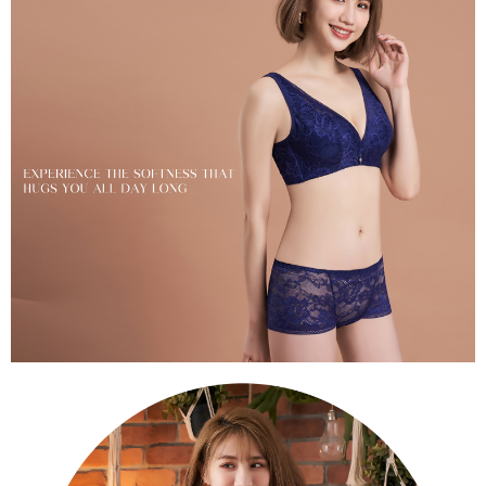
【Penerangan Kaedah Pembayaran】
1. Pembayaran ansuran tidak digabungkan dalam bil telekomunikasi,
"Pembayaran Ansuran Gogo" akan menghantar SMS peringatan
pembayaran selepas tarikh penyelesaian bulanan.
2. Melalui pautan SMS untuk membuka bil, anda boleh memilih untuk
membayar melalui "Kod bar kedai serbaneka / Kedai rasmi Taiwan
Mobile / Pemindahan bank / Pembayaran J街口 / iPASS MONEY" dan
saluran lain.
【Nota Penting】
1. Perkhidmatan ini disediakan oleh "Taiwan Mobile Co., Ltd." untuk
membolehkan pengguna membeli produk atau perkhidmatan melalui
perkhidmatan ini semasa transaksi, dan kedai akan menyerahkan hak
tuntutan harga jual/beli ansuran kepada syarikat ini untuk membayar bil
menggunakan bil syarikat ini.
2. Berdasarkan tujuan kontrak persetujuan pembayaran menggunakan
"Pembayaran Ansuran Gogo", kedai akan memberikan maklumat peribadi
anda (termasuk nama, telefon atau alamat) kepada Taiwan Mobile untuk
pengumpulan, pemprosesan dan penggunaan, untuk pengesahan,
semakan dan pembetulan data yang diperlukan untuk bil ansuran oleh
Taiwan Mobile.
3. Sila baca syarat perkhidmatan pengguna secara lengkap melalui
pautan berikut: https://oppay.tw/userRule