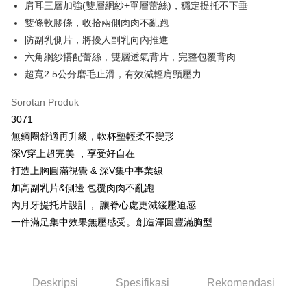
肩耳三層加強(雙層網紗+單層蕾絲)，穩定提托不下垂
OP Pay Later
雙條軟膠條，收拾兩側肉肉不亂跑
Deskripsi
防副乳側片，將擾人副乳向內推進
[Terma Penggunaan untuk OP Pay Later]
六角網紗搭配蕾絲，雙層透氣背片，完整包覆背肉
AFTEE
Perkhidmatan ini disediakan oleh Taiwan Mobile dan tersedia untuk
超寬2.5公分磨毛止滑，有效減輕肩頸壓力
Deskripsi
pengguna Taiwan Mobile tanpa memerlukan permohonan tambahan.
Pertama, Mengenai Perkhidmatan AFTEE Beli Sekarang Bayar Kemudian
Hami Point
Sorotan Produk
1. Dengan memilih AFTEE sebagai kaedah pembayaran, mesej
Jika anda memilih OP Pay Later sebagai kaedah pembayaran, sistem
pengesahan AFTEE akan muncul.
Deskripsi
3071
akan mengarahkan anda secara automatik ke proses transaksi OP Pay
2. Anda boleh meneruskan pembayaran selepas pengesahan SMS.
「Hami Point」為中華電信所提供之點數服務，可於會員專區綁定中華電信
Later selepas pesanan dibuat. Anda perlu mengesahkan nombor telefon
無鋼圈舒適再升級，軟杯墊輕柔不變形
3. Tiada bayaran diperlukan apabila pesanan disahkan. Produk akan
Pemindahan ATM
會員帳號後，即可在購物車使用 Hami Point 折抵消費金額 (1點等於1元)。
mudah alih anda, memilih bilangan ansuran, dan menetapkan tarikh
dihantar ke alamat yang ditetapkan.
深V穿上超完美 ，享受好自在
akhir pembayaran. Transaksi akan dianggap selesai setelah pembayaran
4. Setelah pesanan disahkan, anda akan menerima SMS pembayaran
Tunai semasa Penghantaran
打造上胸圓滿視覺 & 深V集中事業線
disahkan.
manakala ahli aplikasi akan menerima pemberitahuan tolak aplikasi
加高副乳片&側邊 包覆肉肉不亂跑
AFTEE.
Had kredit yang diluluskan, tempoh ansuran yang tersedia, dan yuran
Pilihan Penghantaran
5. Tiada bayaran diperlukan apabila anda menerima produk. Sila buat
內月牙提托片設計， 讓脊心處更減緩壓迫感
yang dikenakan adalah tertakluk kepada maklumat yang dinyatakan
pembayaran di empat kedai serbaneka utama, ATM atau perbankan
pada halaman pengesahan transaksi seterusnya.
全家取貨付款
一件滿足集中效果無壓感受。創造渾圓豐滿胸型
dalam talian dengan SMS pembayaran atau pemberitahuan tolak aplikasi
AFTEE.
NT$80/pesanan | Penghantaran percuma untuk pesanan
Jika transaksi tidak disahkan dalam masa 30 minit selepas pesanan
NT$499 atau lebih
dibuat, atau jika permohonan gagal dalam proses semakan, pesanan
Sila ambil perhatian bahawa tempoh pembayaran adalah 14 hari. Walau
akan dibatalkan secara automatik. Jika permohonan gagal pada
bagaimanapun, bagi mereka yang telah memuat turun Aplikasi AFTEE
付款後全家取貨
peringkat "semakan manual", ini bermakna kriteria pemarkahan sistem
Deskripsi
Spesifikasi
Rekomendasi
dan mendaftar sebagai ahli AFTEE boleh menikmati tempoh pembayaran
tidak dipenuhi; butiran penilaian khusus tidak akan didedahkan.
sehingga 45 hari.
NT$80/pesanan | Penghantaran percuma untuk pesanan