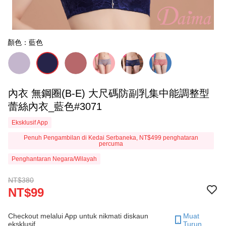
顏色：藍色
內衣 無鋼圈(B-E) 大尺碼防副乳集中能調整型
蕾絲內衣_藍色#3071
Eksklusif App
Penuh Pengambilan di Kedai Serbaneka, NT$499 penghataran
percuma
Penghantaran Negara/Wilayah
NT$380
NT$99
Checkout melalui App untuk nikmati diskaun
Muat
eksklusif.
Turun