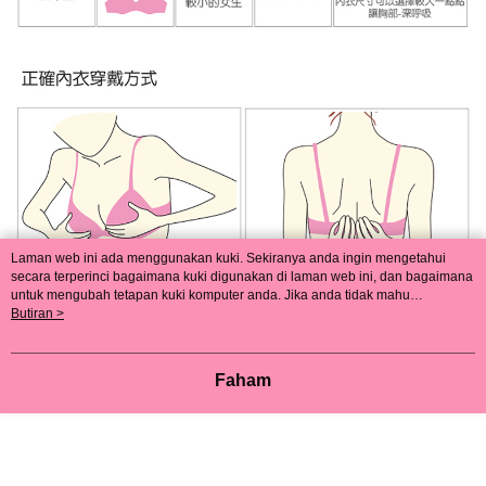
Laman web ini ada menggunakan kuki. Sekiranya anda ingin mengetahui
secara terperinci bagaimana kuki digunakan di laman web ini, dan bagaimana
untuk mengubah tetapan kuki komputer anda. Jika anda tidak mahu
menggunakan kuki di komputer anda, sila rujuk penerangan mengenai kuki.
Butiran >
Dasar Privasi
Laman web ini ada menggunakan kuki. Sekiranya anda ingin
mengetahui secara terperinci bagaimana kuki digunakan di laman web ini,
dan bagaimana untuk mengubah tetapan kuki komputer anda. Jika anda tidak
Faham
mahu menggunakan kuki di komputer anda, sila rujuk penerangan mengenai
kuki.