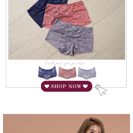
diperlukan untuk pengebilan ansuran, termasuk pengesahan,
pengesahan semula dan pembetulan.
宅配/離島不配送
Jumlah yang diperakui untuk pengguna kali pertama yang lulus
kelulusan boleh sehingga NT$10,000. Jika pengguna tidak membuat
NT$80/pesanan | Penghantaran percuma untuk pesanan
Untuk terma perkhidmatan penuh, sila rujuk pautan berikut:
pembayaran dalam tempoh tersebut, yuran pembayaran lewat sebanyak
https://oppay.tw/userRule
" target="_blank" class="link revert-
NT$890 atau lebih
20% setahun akan dikenakan. Pengguna bawah umur dikehendaki
style">https://oppay.tw/userRule
mendapatkan kebenaran daripada ibu bapa atau penjaga yang sah
黑貓貨到付款
untuk menggunakan AFTEE.
【Panduan Penggunaan Pembayaran Ansuran Gogo】
NT$120/pesanan
1. Perkhidmatan ini disediakan oleh Taiwan Mobile, pengguna telefon
Sila hubungi NP Taiwan Inc. di
cs_tw@netprotections.co.jp
jika anda
mudah alih boleh segera menggunakan tanpa perlu memohon lagi.
mempunyai sebarang kebimbangan mengenai pemprosesan dan
國家/地區配送
Kadar Penghantaran
(Hanya untuk nombor langganan peribadi, tidak terbuka untuk syarikat
penggunaan pada data peribadi. Jika anda tidak bersetuju dengan data
dan kad prabayar)
peribadi yang disenaraikan seperti di atas akan dikumpul dan digunakan
2. Pilihan kaedah pembayaran "Pembayaran Ansuran Gogo", selepas
oleh AFTEE, sila jangan gunakan perkhidmatan ini.
pesanan ditubuhkan, akan secara automatik dialihkan ke proses
transaksi Gogo, selepas pengesahan nombor telefon, pilih bilangan
ansuran yang diingini, tarikh akhir pembayaran, dan setelah
mengesahkan pembayaran, transaksi akan selesai.
3. Jumlah kelulusan sebenar, bilangan ansuran dan jumlah bayaran
adalah berdasarkan halaman pengesahan transaksi seterusnya.
4. Dalam masa 30 minit selepas pesanan ditubuhkan, jika tidak pergi
untuk mengesahkan transaksi atau jika tidak lulus semakan, pesanan
akan dibatalkan secara automatik. Jika terdapat situasi "pindah untuk
semakan khusus" yang tidak lulus, ini menunjukkan bahawa sistem
penilaian tidak mencukupi, tiada penjelasan mengenai kandungan
penilaian boleh diberikan.