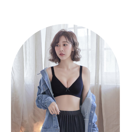
付款後萊爾富取貨
易，需依本服務之必要範圍內提供個人資料，並將交易相關給付款項請求債
每筆NT$80，滿NT$799(含以上)免運費
權轉讓予恩沛科技股份有限公司。
２．關於個人資料處理事宜，請瀏覽以下網址：
https://aftee.tw/terms/#terms3
7-11取貨付款
３．未成年的使用者請事先徵得法定代理人或監護人之同意方可使用
每筆NT$80，滿NT$799(含以上)免運費
「AFTEE先享後付」，若未經同意申辦者引起之損失，本公司不負相關責
任。
付款後7-11取貨
４．使用「AFTEE先享後付」時，將依據個別帳號之用戶狀況，依本公司即
時審查核予不同之上限額度；若仍有額度不足之情形，本公司將視審查結果
每筆NT$80，滿NT$799(含以上)免運費
請求用戶進行身份認證。
５．嚴禁一人註冊多個帳號或使用他人資訊註冊。若發現惡意使用之情形，
7-11取貨(快速到店)
恩沛科技股份有限公司將有權停止該用戶之使用額度並採取法律行動。
每筆NT$90
宅配/離島不配送
每筆NT$80，滿NT$890(含以上)免運費
黑貓貨到付款
每筆NT$120
國家/地區配送
查看運費