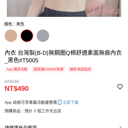
顏色：黑色
內衣 台灣製(B-D)無鋼圈Q棉舒適素面無痕內衣
_黑色#T5005
App 獨享活動
超取滿NT$499免運
國家/地區配送
NT$780
NT$490
App 結帳可享專屬活動優惠價
立即下載
預購商品：預計 3 個工作天出貨
請選擇商品選項