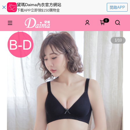
黛瑪Daima內衣官方網站
開啟APP
下載APP立即領$150購物金
0
1
/
10