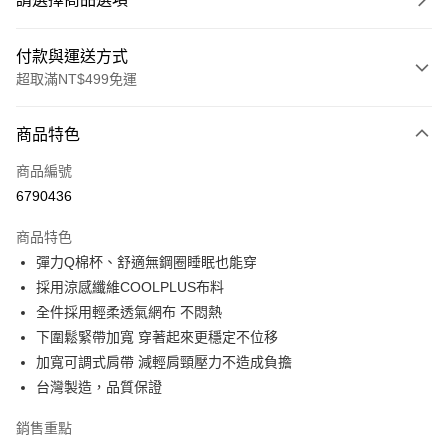
付款與運送方式
超取滿NT$499免運
付款方式
商品特色
信用卡一次付款
商品編號
超商取貨付款
6790436
LINE Pay
商品特色
Apple Pay
彈力Q棉杯、舒適無鋼圈睡眠也能穿
採用涼感纖維COOLPLUS布料
街口支付
全件採用輕柔透氣網布 不悶熱
悠遊付
下圍鬆緊帶加寬 穿著起來更穩定不位移
加寬可調式肩帶 減輕肩頸壓力不造成負擔
全盈+PAY
台灣製造，品質保證
大哥付你分期
銷售重點
相關說明