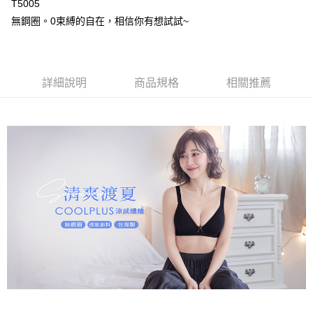
T5005
【大哥付你分期使用說明】
AFTEE先享後付
1.本服務由台灣大哥大提供，台灣大哥大用戶可立即使用無須另外申請。
無鋼圈。0束縛的自在，相信你有想試試~
2.付款方式選擇「大哥付你分期」，訂單成立後會自動跳轉到大哥付的交易
相關說明
流程，驗證手機門號後，選擇欲分期的期數、繳款截止日，確認付款後即完
【關於「AFTEE先享後付」】
成交易。
Hami Point
AFTEE先享後付是「在收到商品之後才付款」的支付方式。 讓您購物簡單
3.實際核准額度、可分期數及費用金額請依後續交易確認頁面所載為準。
便利好安心！
相關說明
4.訂單成立30分鐘內，如未前往確認交易或遇審核未通過，訂單將自動取
詳細說明
商品規格
相關推薦
１．簡單：不需註冊會員、不需綁卡、不需儲值。
「Hami Point」為中華電信所提供之點數服務，可於會員專區綁定中華電信
消。如遇「轉專審核」未通過狀況，表示未達大哥付你分期系統評分，恕無
２．便利：只要手機號碼，簡訊認證，即可結帳。
ATM付款
會員帳號後，即可在購物車使用 Hami Point 折抵消費金額 (1點等於1元)。
法說明評估內容。
３．安心：先確認商品／服務後，再付款。
【繳款方式說明】
貨到付款
1.分期款項不併入電信帳單，「大哥付你分期」於每月結算日後寄送繳費提
【「AFTEE先享後付」結帳流程】
醒簡訊。
１．於結帳方式選擇「AFTEE先享後付」後，將跳轉至「AFTEE先享後付」
2.透過簡訊連結打開帳單後，可選擇「超商條碼／台灣大直營門市／銀行轉
結帳頁面，進行簡訊認證並確認金額後，即可完成結帳。
運送方式
帳／街口支付／iPASS MONEY」等通路繳費。
２．訂單成立數日內，您將收到繳費通知簡訊。
全家取貨付款
３．收到繳費通知簡訊後14天內，點擊此簡訊中的連結，可透過四大超商／
【注意事項】
ATM／網路銀行／等多元方式進行付款，方視為交易完成。
每筆NT$80，滿NT$499(含以上)免運費
1.本服務係由「台灣大哥大股份有限公司」（以下簡稱本公司）所提供，讓
※ 請注意：結帳手續完成當下不需立刻繳費，但若您需要取消訂單，請聯絡
用戶於交易時，得透過本服務購買商品或服務，並由商店將買賣／分期付款
購買商品的店家。未經商家同意取消之訂單仍視為有效，需透過AFTEE先享
付款後全家取貨
買賣價金債權讓與本公司後，依約使用本公司帳單繳交帳款。
後付繳納相關費用。
2.基於同意付款使用「大哥付你分期」之契約關係目的，商店將以您的個人
每筆NT$80，滿NT$499(含以上)免運費
※ 交易是否成功請以「AFTEE先享後付 」之結帳頁面顯示為準，若有關於
資料（包含姓名、電話或地址）提供予台灣大哥大進項蒐集、處理及利用，
是否繳費成功／繳費後需取消欲退款等相關疑問，請聯繫「AFTEE先享後付
由本公司與您本人進行分期帳單所需資料之確認、核對及更正。
萊爾富取貨付款
客戶支援中心」
https://netprotections.freshdesk.com/support/home
3.完整用戶服務條款，請詳閱以下連結：
https://oppay.tw/userRule
每筆NT$80，滿NT$799(含以上)免運費
【注意事項】
１．透過由恩沛科技股份有限公司提供之「AFTEE先享後付」服務完成之交