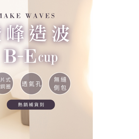
EE 於本服務必要服務範圍內運用。關於 AFTEE 對於個人資料之蒐
利用，詳參 AFTEE 官網之『個人資料蒐集、處理及利用告知聲
1取貨
s://aftee.tw/privacypolicy/
）。
0，满NT$799(含以上)免运费
繳費期限，將根據當次的金額加收年利率 16% 的逾期滯納金。
使用者，請事先徵得法定代理人或監護人之同意方可使用
(快速到店)
0
個人資料之處理、利用有任何疑問，或欲行使相關法律權利，請
不配送
科技股份有限公司。若您不同意我們將上開所示之個人資料，連
買訂單資訊提供予 AFTEE ，或讓 AFTEE 蒐集處理利用您的個
0，满NT$890(含以上)免运费
請勿選用本服務。
付款
20
配送
查看运费