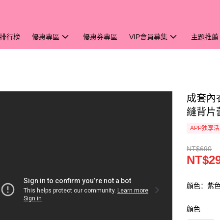
排行榜
優惠專區
優惠券專區
VIP會員募集
主題推薦
成套內
縫背片蕾
APP独享
NT$690
NT$2
顏色：紫
顏色