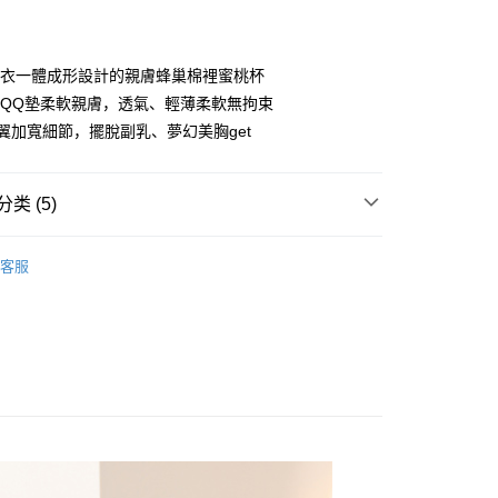
 Point」为中华电信所提供之积分服务，可于会员专区绑定中华电
成立30分钟内，如未前往确认交易或遇审核未通过，订单将自动取
確認後不需事先繳費，商品會配送至您的指定地址。
，即可在购物车使用 Hami Point 折抵消费金额（1点等于1
“转专审核”未通过状况，表示未达系统评分，恕无法说明评估内
完成後，您的手機會收到一封繳費通知簡訊，APP會員則會收到
APP推播通知。
式说明】
內衣一體成形設計的親膚蜂巢棉裡蜜桃杯
商品當下無需繳費，確認無誤後，請再利用繳費通知簡訊或AFTEE
款项不并入电信账单，“大哥付你分期”于每月结算日后寄送缴费提醒
大便利商店‧ATM/網銀等方式進行付款。
型QQ墊柔軟親膚，透氣、輕薄柔軟無拘束
側翼加寬細節，擺脫副乳、夢幻美胸get
短信链接打开账单后，可选择 “超商条码／台湾大直营门市／银行转
限為 14 天。唯有下載 AFTEE App 成為 AFTEE 會員者方能
／iPASS MONEY”等通路缴费。
45 天內付款之服務。
付款
项】
為商家向您請款的時間，再加上使用AFTEE可延長的天數所計
0，满NT$499(含以上)免运费
类 (5)
务系由 “台湾大哥大股份有限公司”所提供，让用户于交易时，得通
AFTEE下訂可以延長您收到商品前的繳費天數，但無法保證一
购买商品或服务，并由商店将买卖／分期付款买卖价金债权让与
限內收到商品(例如:預購商品或預計到貨時間較長者)。因此無論
家取貨
內衣組
C罩杯
，依约使用本公司账单缴交账款。
否，仍需要請您在AFTEE規定的時間內完成繳費。
客服
0，满NT$499(含以上)免运费
同意付款使用 “大哥付你分期”之契约关系目的，商店将以您的个人
內衣組
B罩杯
含姓名、电话或地址）提供予台湾大哥大进项收集、处理及利
限制
湾大哥大与本人进行分期账单所需资料之确认、核对及更正。
貨付款
使用 AFTEE 時，將依認證結果及本公司審查結果，核予每個人不同
內衣組
D罩杯
用户服务条款，请详阅以下链接：
https://oppay.tw/userRule
度
0，满NT$799(含以上)免运费
內衣組
E罩杯
額須大於NT$30
僅支援台灣會員
爾富取貨
好運罩🌺旺桃花
🟣貴人紫
0，满NT$799(含以上)免运费
條款
E先享後付」(下稱本服務)乃由恩沛科技股份有限公司(下稱 AFTEE
付款
並由 AFTEE 向您收取款項。因使用本服務所須提供之個人資料
限於訂購人姓名、電話，收件人姓名、電話、收件地址)，將交付
0，满NT$799(含以上)免运费