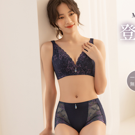
予 AFT
集、處理、
付款後7-1
明』（
http
每笔NT$8
若款項超過
未成年的
7-11取貨
AFTEE。
每笔NT$9
若您對於
宅配/離島
聯繫恩沛
同必要之購
每笔NT$8
人資料，
黑貓貨到
每笔NT$1
國家/地區