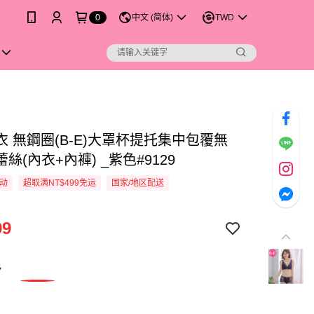
0
中文 (简体)
TWD
衣 無鋼圈(B-E)大罩杯提托集中包覆無
絲(內衣+內褲) _紫色#9129
活动
超取满NT$499免运
国家/地区配送
99
色