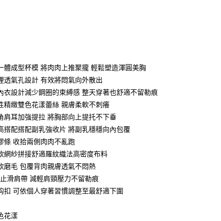
次付款
付款
一體成型杯模 將肉肉上推聚攏 輕鬆塑造渾圓美胸
裡透氣孔設計 有效將悶氣向外散出
內衣設計減少鋼圈的束縛感 整天穿著也舒適不留勒痕
性精緻雙色花漾蕾絲 親膚柔軟不刺癢
角肩耳加強提拉 將胸部向上提托不下垂
高搭配搭配副乳強收片 將副乳穩穩向內包覆
膠條 收拾兩側肉肉不亂跑
分期
軟網紗拼接舒適羅紋織法高密度布料
你分期使用说明】
軟磨毛 包覆背肉親膚透氣不悶熱
享后付
务由台湾大哥大提供，电信用户可立即使用无须另外申请。（限个
加寬止滑肩帶 減輕肩頸壓力不留勒痕
门号，不开放公司户及预付卡使用）
鈎扣 可依個人穿著習慣調整至最舒適下圍
方式选择 “大哥付你分期”，订单成立后会自动跳转到大哥付的交易
FTEE先享後付
t
证手机门号后，选择欲分期的期数、缴款截止日，确认付款后即
款方式選擇AFTEE先享後付，將跳出AFTEE先享後付手機驗證視
。
色花漾
核准额度、可分期数及费用金额请依后续交易确认页面所载为准。
簡訊驗證之後，即可完成結帳手續。