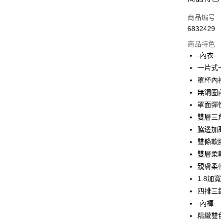
信用卡一
商品编号
6832429
超商取货
商品特色
LINE Pay
-內衣-
一片式
Apple Pay
罩杯內
街口支付
無鋼圈
罩面彈
悠遊付
雙層三
Plus PAY
脇邊加
雙條軟
大哥付你
雙層柔
相关说明
【大哥付
親膚柔
AFTEE先
1. 本服
1.8
人月租型
相关说明
四排三
2. 付款
一、關於 A
Hami Poin
流程，验
1. 於付
-內褲-
完成交易
窗。
相关说明
精緻雙
3. 实际
2. 進行