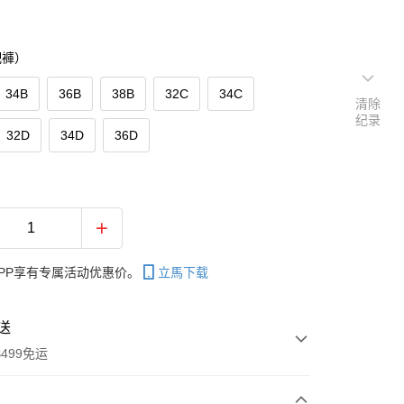
配褲）
34B
36B
38B
32C
34C
清除
纪录
32D
34D
36D
PP享有专属活动优惠价。
立馬下载
送
499免运