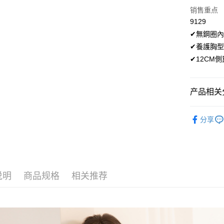
「Hami
4. 订单
ATM付款
3. 訂單
销售重点
信会员账号后
消。如遇 
4. 下訂
元）。
9129
容。
AFTEE 
货到付款
【缴款方
✔無鋼圈
5. 收到
1. 分期
APP於四
✔養護胸
短信。
✔12CM
运送方式
2. 通过
請留意繳費期
账／街口支付
享有最長 
全家取貨
【注意事
繳費期限，
每笔NT$8
产品相关分
1. 本服
算出。使用
过本服务
定能夠在期
付款後全
精選成套
本公司后
收到商品與
分享
每笔NT$8
2. 基于
精選成套
资料（包
二、付款
用，由台
萊爾富取
1. 初次
精選成套
3. 完整
之上限額
每笔NT$8
精選成套
2. 結帳金
3. 目前
付款後萊
说明
商品规格
相关推荐
💰招財褲
每笔NT$8
三、聲明
「AFTE
7-11取貨
)所提供，
(包含但不
每笔NT$8