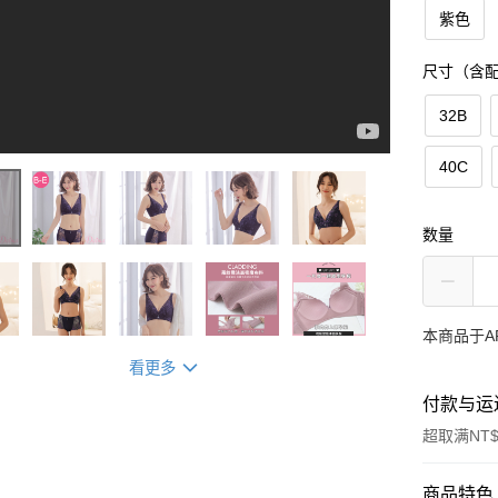
紫色
尺寸（含
32B
40C
数量
本商品于A
看更多
付款与运
超取满NT$
付款方式
商品特色