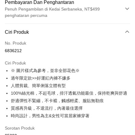
Pembayaran Dan Penghantaran
Penuh Pengambilan di Kedai Serbaneka, NT$499
penghataran percuma
Kaedah Pembayaran
Ciri Produk
Kad Kredit (Bayaran Penuh)
No. Produk
Pengambilan di Kedai Serbaneka
6836212
LINE Pay
Ciri Produk
Apple Pay
※ 圖片樣式為參考，並非全部花色※
過年限定款>>好運紅內褲不嫌多
JKOPAY
人體剪裁、簡單俐落立體有型
Easy Wallet
100%絲光棉，不起毛球，排汗透氣功能最佳，保持乾爽與舒適
舒適彈性不緊繃，不卡襠，觸感輕柔、服貼無勒痕
Plus PAY
質感再升級，不退流行，內著最佳選擇
OP Pay Later
時尚設計，男性為主&女性可當居家褲穿著
Deskripsi
[Terma Penggunaan untuk OP Pay Later]
Sorotan Produk
AFTEE