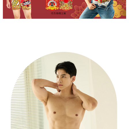
menerima pesanan anda semasa tempoh pembayaran (cth.: produk
NT$799 atau lebih
prapesanan atau produk yang mungkin mengambil masa yang lebih
Selepas mengakses bil melalui pautan dalam SMS, anda boleh
lama untuk dihantar). Oleh itu, anda dikehendaki membuat pembayaran
付款後萊爾富取貨
menyelesaikan pembayaran anda melalui salah satu saluran berikut: kod
kepada AFTEE dalam tempoh sama ada anda menerima pesanan.
bar kedai serbaneka, kedai runcit Taiwan Mobile, pemindahan bank,
NT$80/pesanan | Penghantaran percuma untuk pesanan
JKOPay, atau iPASS MONEY.
Kedua, Sekatan Pembayaran
NT$799 atau lebih
1. Jumlah yang diperakui untuk pengguna kali pertama boleh sehingga
[Nota Penting]
NT$10,000. Amaun diperakui sebenar yang diluluskan akan berdasarkan
7-11取貨付款
keputusan pensijilan dan semakan oleh AFTEE.
Perkhidmatan ini disediakan oleh Taiwan Mobile Co., Ltd. (“Syarikat”),
NT$80/pesanan | Penghantaran percuma untuk pesanan
2. Amaun perbelanjaan minimum mestilah lebih besar daripada NT$20.
yang membolehkan pelanggan membeli barangan atau perkhidmatan
3. Pada masa ini hanya tersedia untuk ahli Taiwan.
NT$799 atau lebih
melalui perkhidmatan ini pada masa transaksi. Hasil daripada pembelian
atau pembayaran ansuran akan dipindahkan oleh peniaga kepada
Ketiga, Syarat Perkhidmatan
付款後7-11取貨
Syarikat, dan pelanggan hendaklah membuat pembayaran mengikut
Perkhidmatan AFTEE Beli Sekarang Bayar Kemudian disediakan oleh NP
perjanjian menggunakan sistem bil Syarikat.
NT$80/pesanan | Penghantaran percuma untuk pesanan
Taiwan, Inc. dan AFTEE akan membuat bil kepada pengguna. AFTEE
akan menggunakan data peribadi yang dikumpul (termasuk nama
NT$799 atau lebih
Untuk memenuhi hubungan kontrak yang terjalin melalui persetujuan
pembeli, no. telefon, nama penerima, no. telefon, alamat penerima) untuk
penggunaan OP Pay Later, peniaga akan memberikan maklumat peribadi
penggunaan perkhidmatan. Sila rujuk kepada "Penyata Pengumpulan
7-11取貨(快速到店)
anda (termasuk nama, nombor telefon, atau alamat) kepada Syarikat bagi
Data Peribadi, Pemprosesan, Penggunaan"
tujuan pengumpulan, pemprosesan dan penggunaan data yang
NT$90/pesanan
(https://aftee.tw/privacypolicy/
) untuk maklumat lanjut.
diperlukan untuk pengebilan ansuran, termasuk pengesahan,
pengesahan semula dan pembetulan.
宅配/離島不配送
Jumlah yang diperakui untuk pengguna kali pertama yang lulus
kelulusan boleh sehingga NT$10,000. Jika pengguna tidak membuat
NT$80/pesanan | Penghantaran percuma untuk pesanan
Untuk terma perkhidmatan penuh, sila rujuk pautan berikut:
pembayaran dalam tempoh tersebut, yuran pembayaran lewat sebanyak
https://oppay.tw/userRule
" target="_blank" class="link revert-
NT$890 atau lebih
20% setahun akan dikenakan. Pengguna bawah umur dikehendaki
style">https://oppay.tw/userRule