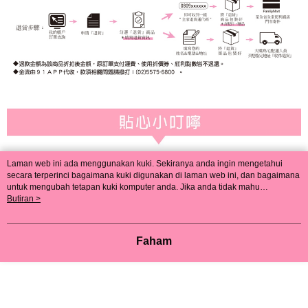
Laman web ini ada menggunakan kuki. Sekiranya anda ingin mengetahui
secara terperinci bagaimana kuki digunakan di laman web ini, dan bagaimana
untuk mengubah tetapan kuki komputer anda. Jika anda tidak mahu
menggunakan kuki di komputer anda, sila rujuk penerangan mengenai kuki.
Butiran >
Dasar Privasi
Laman web ini ada menggunakan kuki. Sekiranya anda ingin
mengetahui secara terperinci bagaimana kuki digunakan di laman web ini,
dan bagaimana untuk mengubah tetapan kuki komputer anda. Jika anda tidak
Faham
mahu menggunakan kuki di komputer anda, sila rujuk penerangan mengenai
kuki.