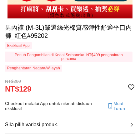
男內褲 (M-3L)嚴選絲光棉質感彈性舒適平口內
褲_紅色#95202
Eksklusif App
Penuh Pengambilan di Kedai Serbaneka, NT$499 penghataran
percuma
Penghantaran Negara/Wilayah
NT$200
NT$129
Checkout melalui App untuk nikmati diskaun
Muat
eksklusif.
Turun
Sila pilih variasi produk.