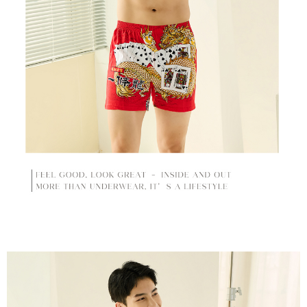
mendapatkan kebenaran daripada ibu bapa atau penjaga yang sah
黑貓貨到付款
untuk menggunakan AFTEE.
【Panduan Penggunaan Pembayaran Ansuran Gogo】
NT$120/pesanan
1. Perkhidmatan ini disediakan oleh Taiwan Mobile, pengguna telefon
Sila hubungi NP Taiwan Inc. di
cs_tw@netprotections.co.jp
jika anda
mudah alih boleh segera menggunakan tanpa perlu memohon lagi.
mempunyai sebarang kebimbangan mengenai pemprosesan dan
國家/地區配送
Kadar Penghantaran
(Hanya untuk nombor langganan peribadi, tidak terbuka untuk syarikat
penggunaan pada data peribadi. Jika anda tidak bersetuju dengan data
dan kad prabayar)
peribadi yang disenaraikan seperti di atas akan dikumpul dan digunakan
2. Pilihan kaedah pembayaran "Pembayaran Ansuran Gogo", selepas
oleh AFTEE, sila jangan gunakan perkhidmatan ini.
pesanan ditubuhkan, akan secara automatik dialihkan ke proses
transaksi Gogo, selepas pengesahan nombor telefon, pilih bilangan
ansuran yang diingini, tarikh akhir pembayaran, dan setelah
mengesahkan pembayaran, transaksi akan selesai.
3. Jumlah kelulusan sebenar, bilangan ansuran dan jumlah bayaran
adalah berdasarkan halaman pengesahan transaksi seterusnya.
4. Dalam masa 30 minit selepas pesanan ditubuhkan, jika tidak pergi
untuk mengesahkan transaksi atau jika tidak lulus semakan, pesanan
akan dibatalkan secara automatik. Jika terdapat situasi "pindah untuk
semakan khusus" yang tidak lulus, ini menunjukkan bahawa sistem
penilaian tidak mencukupi, tiada penjelasan mengenai kandungan
penilaian boleh diberikan.
【Penerangan Kaedah Pembayaran】
1. Pembayaran ansuran tidak digabungkan dalam bil telekomunikasi,
"Pembayaran Ansuran Gogo" akan menghantar SMS peringatan
pembayaran selepas tarikh penyelesaian bulanan.
2. Melalui pautan SMS untuk membuka bil, anda boleh memilih untuk