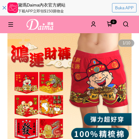
黛瑪Daima內衣官方網站
Buka APP
下載APP立即領$150購物金
0
1
/
10