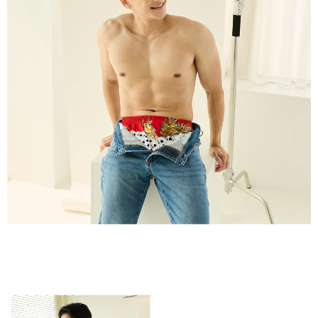
membayar melalui "Kod bar kedai serbaneka / Kedai rasmi Taiwan
Mobile / Pemindahan bank / Pembayaran J街口 / iPASS MONEY" dan
saluran lain.
【Nota Penting】
1. Perkhidmatan ini disediakan oleh "Taiwan Mobile Co., Ltd." untuk
membolehkan pengguna membeli produk atau perkhidmatan melalui
perkhidmatan ini semasa transaksi, dan kedai akan menyerahkan hak
tuntutan harga jual/beli ansuran kepada syarikat ini untuk membayar bil
menggunakan bil syarikat ini.
2. Berdasarkan tujuan kontrak persetujuan pembayaran menggunakan
"Pembayaran Ansuran Gogo", kedai akan memberikan maklumat peribadi
anda (termasuk nama, telefon atau alamat) kepada Taiwan Mobile untuk
pengumpulan, pemprosesan dan penggunaan, untuk pengesahan,
semakan dan pembetulan data yang diperlukan untuk bil ansuran oleh
Taiwan Mobile.
3. Sila baca syarat perkhidmatan pengguna secara lengkap melalui
pautan berikut: https://oppay.tw/userRule