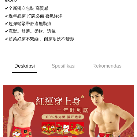
95202
Perkhidmatan ini disediakan oleh Taiwan Mobile dan tersedia untuk
Deskripsi
✔全新獨立包裝 高質感
pengguna Taiwan Mobile tanpa memerlukan permohonan tambahan.
Pertama, Mengenai Perkhidmatan AFTEE Beli Sekarang Bayar Kemudian
Hami Point
✔過年必穿 打牌必備 喜氣洋洋
1. Dengan memilih AFTEE sebagai kaedah pembayaran, mesej
Jika anda memilih OP Pay Later sebagai kaedah pembayaran, sistem
pengesahan AFTEE akan muncul.
Deskripsi
✔超彈鬆緊帶舒適無勒痕
akan mengarahkan anda secara automatik ke proses transaksi OP Pay
2. Anda boleh meneruskan pembayaran selepas pengesahan SMS.
「Hami Point」為中華電信所提供之點數服務，可於會員專區綁定中華電信
Later selepas pesanan dibuat. Anda perlu mengesahkan nombor telefon
✔寬鬆。舒適。柔軟。透氣
3. Tiada bayaran diperlukan apabila pesanan disahkan. Produk akan
Pemindahan ATM
會員帳號後，即可在購物車使用 Hami Point 折抵消費金額 (1點等於1元)。
mudah alih anda, memilih bilangan ansuran, dan menetapkan tarikh
dihantar ke alamat yang ditetapkan.
✔超柔好穿不緊繃 、耐穿耐洗不變形
akhir pembayaran. Transaksi akan dianggap selesai setelah pembayaran
4. Setelah pesanan disahkan, anda akan menerima SMS pembayaran
Tunai semasa Penghantaran
disahkan.
manakala ahli aplikasi akan menerima pemberitahuan tolak aplikasi
AFTEE.
Had kredit yang diluluskan, tempoh ansuran yang tersedia, dan yuran
Pilihan Penghantaran
5. Tiada bayaran diperlukan apabila anda menerima produk. Sila buat
yang dikenakan adalah tertakluk kepada maklumat yang dinyatakan
pembayaran di empat kedai serbaneka utama, ATM atau perbankan
Deskripsi
Spesifikasi
Rekomendasi
pada halaman pengesahan transaksi seterusnya.
全家取貨付款
dalam talian dengan SMS pembayaran atau pemberitahuan tolak aplikasi
AFTEE.
NT$80/pesanan | Penghantaran percuma untuk pesanan
Jika transaksi tidak disahkan dalam masa 30 minit selepas pesanan
NT$499 atau lebih
dibuat, atau jika permohonan gagal dalam proses semakan, pesanan
Sila ambil perhatian bahawa tempoh pembayaran adalah 14 hari. Walau
akan dibatalkan secara automatik. Jika permohonan gagal pada
bagaimanapun, bagi mereka yang telah memuat turun Aplikasi AFTEE
付款後全家取貨
peringkat "semakan manual", ini bermakna kriteria pemarkahan sistem
dan mendaftar sebagai ahli AFTEE boleh menikmati tempoh pembayaran
tidak dipenuhi; butiran penilaian khusus tidak akan didedahkan.
sehingga 45 hari.
NT$80/pesanan | Penghantaran percuma untuk pesanan
NT$499 atau lebih
[Arahan Pembayaran]
Tempoh pembayaran dikira dari masa kedai meminta pembayaran anda,
ditambah dengan bilangan hari yang boleh dilanjutkan oleh AFTEE. Anda
萊爾富取貨付款
Pembayaran ansuran melalui OP Pay Later akan dibilkan secara
boleh melanjutkan tempoh pembayaran anda sebelum anda menerima
berasingan dan tidak termasuk dalam bil telekom anda. SMS peringatan
NT$80/pesanan | Penghantaran percuma untuk pesanan
pesanan. Walau bagaimanapun, tiada jaminan bahawa anda boleh
pembayaran akan dihantar selepas kitaran bil bulanan.