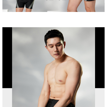
配送毎にNT$80、NT$799以上で送料無料
3. 完全なユーザーサービス規約については、以下のリンクを参照してくだ
さい：
https://oppay.tw/userRule
三、利用規約「AFTEE代金後払い」（以下当サービスという）はネットプ
付款後7-11取貨
ロテクションズ（以下 AFTEE という）が提供し、AFTEEが代金を徴収し
配送毎にNT$80、NT$799以上で送料無料
ます。当サービスご利用の際に提供しなければならない個人情報（注文者
の氏名、電話番号、受取人の氏名、電話番号、受取人住所を含むがこれに
限らない）は、AFTEEに渡され当サービスで必要な範囲内で利用されま
7-11取貨(快速到店)
す。AFTEEの個人情報の収集、処理、利用について、詳細はAFTEE公式ホ
配送毎にNT$90
ームページの『個人情報の収集、処理及び利用に関する声明』をご参照く
ださい（
https://aftee.tw/privacypolicy/
）。
宅配/離島不配送
AFTEEの初回ご利用の際に、審査を通過すれば、最高額がNT$10,000にな
配送毎にNT$80、NT$890以上で送料無料
ります。支払い期限を過ぎた場合、その金額に基づいて年利20%の遅延滞
納金が加算されます。未成年の利用者は、事前に法定代理人または後見人
黑貓貨到付款
の同意を得ればAFTEEをご利用いただけます。
配送毎にNT$120
個人情報の処理、利用について疑問がある、または関連する法律の権利を
國家/地區配送
送料を確認
行使したい場合は、ネットプロテクションズ
cs_tw@netprotections.co.jp
にご連絡ください。上記に示した個人情報を、必要な購入注文書とあわせ
てAFTEEにご提供いただく、またはAFTEEにあなたの個人情報の収集、処
理、利用を許可することににご同意いただけない場合は、当サービスを選
択しないでください。