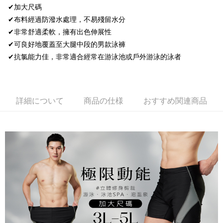
いの回数や支払い期限を選択し、支払いを確認すると取引が完了します。
ウが表示されます。
説明
✔加大尺碼
3. 実際の承認額、分割回数および費用については、後続の取引確認ページ
2.SMSで認証してお支払い手続を進めてください。
「Hami Point」為中華電信所提供之點數服務，可於會員專區綁定中華電信
を基準とします。
✔布料經過防潑水處理，不易殘留水分
3.注文するときのお支払いは不要です。商品はご指定の住所に配送されま
ATM払い
會員帳號後，即可在購物車使用 Hami Point 折抵消費金額 (1點等於1元)。
4. 注文成立後30分以内に確認取引を行わない場合や審査が通過しない場
✔非常舒適柔軟，擁有出色伸展性
す。
合、注文は自動的にキャンセルされます。「転専審査」に未通過の状況が
4.ご注文が完了すると、携帯に支払い通知のSMSが届きます。アプリ会員
代金引換
✔可良好地覆蓋至大腿中段的男款泳褲
発生した場合は、システムの評価基準に達していないことを意味し、評価
の場合は、AFTEE アプリプッシュ通知が届きます。
内容についての説明はいたしかねます。
✔抗氯能力佳，非常適合經常在游泳池或戶外游泳的泳者
5.商品受け取り時のお支払いは不要です。商品を確かめてから、SMSまた
配送方法
はアプリの通知に従って、4大コンビニ、またはATM/オンラインバンキン
グでお支払いください。
【支払い方法の説明】
全家取貨付款
1. 分割払いの金額は電信請求書に統合されず、「OP Pay Later」は毎月の
代金納付期限は最短で 14 日以内ですので、ご注意ください。AFTEE アプ
配送毎にNT$80、NT$499以上で送料無料
締め日後に支払いリマインダーのSMSを送信します。
詳細について
商品の仕様
おすすめ関連商品
リをダウンロードして AFTEE 会員になるとお支払い期限を最長 45 日以内
2. SMSのリンクを通じて請求書を開いた後、「コンビニバーコード／台湾
まで延長できます。
付款後全家取貨
大直営店舗／銀行振込／街口支払い／iPASS MONEY」などのチャネルで
支払いを選択できます。
配送毎にNT$80、NT$499以上で送料無料
お支払期限は、ショップが請求した期日と、AFTEEで延長できる日数をも
とに計算されます。AFTEEで注文すると、商品を受け取るまで支払い期限
【注意事項】
萊爾富取貨付款
を延長できますが、商品を期限内に受け取れない場合があります（例：予
1. 本サービスは「台湾大哥大株式会社」（以下「当社」といいます）によ
約商品や商品到着日が比較的遅い商品）。そのため、商品到着の有無に関
配送毎にNT$80、NT$799以上で送料無料
って提供され、ユーザーが取引時に本サービスを通じて商品やサービスを
わらず、AFTEEで指定された期限内にお支払いください。
購入できるようにし、店舗が売買／分割払い売買の債権を当社に譲渡した
付款後萊爾富取貨
後、契約に基づいて当社の請求書で帳款を支払うことになります。
二、支払い限度額
2. 「OP Pay Later」を利用する契約関係の目的から、店舗はあなたの個人
配送毎にNT$80、NT$799以上で送料無料
1.初回 AFTEEを ご利用の際に、認証結果及び当社の審査の結果に基づ
情報（名前、電話または住所を含む）を台湾大哥大に提供し、収集、処理
き、限度額が設定されます。
および利用するために、当社があなた本人と分割請求書に必要な情報の確
7-11取貨付款
2.決済金額は最低NT$20です。
認、照合および修正を行います。
3.現在、台湾の会員のみご利用いただけます。