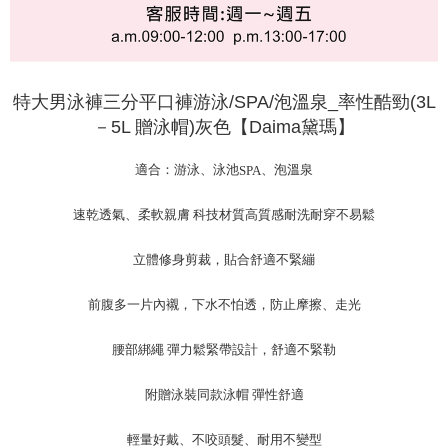
特大男泳褲三分平口褲游泳/SPA/泡溫泉_率性酷勁(3L
－5L 贈泳帽)灰色【Daima黛瑪】
適合：游泳、泳池
、泡溫泉
SPA
速乾透氣、柔軟親膚 科技材質高質感耐洗耐穿不易鬆
立體修身剪裁，貼合舒適不緊繃
前腹多一片內襯，下水不怕透，防止摩擦、走光
腰部綁繩
彈力鬆緊帶設計，舒適不緊勒
附贈泳裝同款泳帽 彈性舒適
輕量好戴、不咬頭髮、耐用不變型