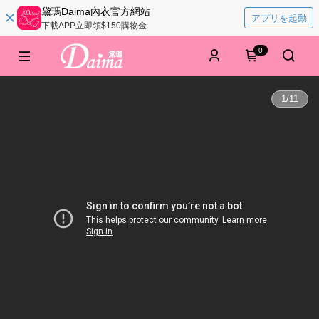
黛瑪Daima內衣官方網站
アプリを起動
下載APP立即領$150購物金
0
1
/
11