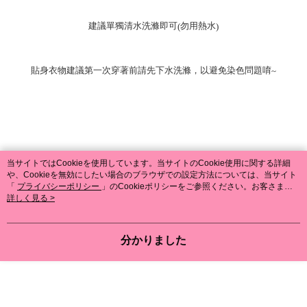
建議單獨清水洗滌即可
勿用熱水
(
)
貼身衣物建議第一次穿著前請先下水洗滌，以避免染色問題唷
~
当サイトではCookieを使用しています。当サイトのCookie使用に関する詳細
PC版の詳細についてを表示する
や、Cookieを無効にしたい場合のブラウザでの設定方法については、当サイト
「
プライバシーポリシー
」のCookieポリシーをご参照ください。お客さま
が、当サイトを引き続き使用される場合、当社がサイト利用規約のCookieポリ
詳しく見る >
シーに基づいてCookieを使用することに同意したものとみなします。
商品の仕様
分かりました
商品內容
三分泳褲x1件＋贈品：泳帽1頂
商品顏色
灰色
商品尺寸
3L－5L