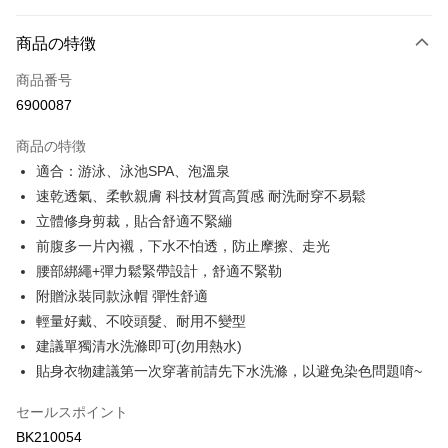
お支払い方法
商品の特徴
クレジットカード1回払い
商品番号
コンビニ店頭代金引換
6900087
LINE Pay
商品の特徴
Apple Pay
適合：游泳、泳池SPA、泡溫泉
速乾透氣、柔軟親膚 科技材質高質感 耐洗耐穿不易鬆
JKOPAY
立體修身剪裁，貼合舒適不緊繃
Easy Wallet
前腹多一片內襯，下水不怕透，防止摩擦、走光
腰部綁繩+彈力鬆緊帶設計，舒適不緊勒
Plus Pay
附贈泳裝同款泳帽 彈性舒適
OP Pay Later
輕量好戴、不咬頭髮、耐用不變型
説明
建議單獨清水洗滌即可(勿用熱水)
【OP Pay Later 使用説明】
貼身衣物建議第一次穿著前請先下水洗滌，以避免染色問題唷~
AFTEE代金後払い
1. 本サービスは台湾大哥大によって提供され、台湾大哥大のユーザーは追
加の申請なしで即時に利用可能です。
説明
セールスポイント
2. 支払い方法で「OP Pay Later」を選択すると、注文が成立した後に自動
一、 AFTEE代金後払いについて
的に OP Pay Later の取引プロセスに移行し、携帯番号を確認後、分割払
Hami Point
BK210054
1.お支払い方法でAFTEE代金後払いを選択すると、携帯電話認証ウィンド