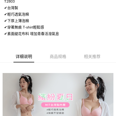
T2803
【大哥付你分期使用说明】
AFTEE先享后付
1. 本服务由台湾大哥大提供，电信用户可立即使用无须另外申请。（限个人
✔台灣製
月租型门号，不开放公司户及预付卡使用）
相关说明
✔輕巧透氣泡棉
2. 付款方式选择 “大哥付你分期”，订单成立后会自动跳转到大哥付的交易流
一、關於 AFTEE先享後付
程，验证手机门号后，选择欲分期的期数、缴款截止日，确认付款后即完成
✔下厚上薄泡棉
Hami Point
1. 於付款方式選擇AFTEE先享後付，將跳出AFTEE先享後付手機驗證視
交易。
窗。
✔穿著無痕 T-shirt輕鬆感
相关说明
3. 实际核准额度、可分期数及费用金额请依后续交易确认页面所载为准。
2. 進行簡訊驗證之後，即可完成結帳手續。
「Hami Point」为中华电信所提供之积分服务，可于会员专区绑定中华电信
✔素面緹花布料 增加青春活潑氣息
4. 订单成立30分钟内，如未前往确认交易或遇审核未通过，订单将自动取
3. 訂單確認後不需事先繳費，商品會配送至您的指定地址。
ATM付款
会员账号后，即可在购物车使用 Hami Point 折抵消费金额（1点等于1
消。如遇 “转专审核”未通过状况，表示未达系统评分，恕无法说明评估内
4. 下訂完成後，您的手機會收到一封繳費通知簡訊，APP會員則會收到
元）。
容。
AFTEE APP推播通知。
货到付款
【缴款方式说明】
5. 收到商品當下無需繳費，確認無誤後，請再利用繳費通知簡訊或AFTEE
1. 分期款项不并入电信账单，“大哥付你分期”于每月结算日后寄送缴费提醒
APP於四大便利商店‧ATM/網銀等方式進行付款。
详细说明
商品规格
相关推荐
短信。
运送方式
2. 通过短信链接打开账单后，可选择 “超商条码／台湾大直营门市／银行转
請留意繳費期限為 14 天。唯有下載 AFTEE App 成為 AFTEE 會員者方能享
账／街口支付／iPASS MONEY”等通路缴费。
全家取貨付款
有最長 45 天內付款之服務。
每笔NT$80，满NT$499(含以上)免运费
【注意事项】
繳費期限，為商家向您請款的時間，再加上使用AFTEE可延長的天數所計算
1. 本服务系由 “台湾大哥大股份有限公司”所提供，让用户于交易时，得通过
出。使用AFTEE下訂可以延長您收到商品前的繳費天數，但無法保證一定能
付款後全家取貨
本服务购买商品或服务，并由商店将买卖／分期付款买卖价金债权让与本公
夠在期限內收到商品(例如:預購商品或預計到貨時間較長者)。因此無論收到
司后，依约使用本公司账单缴交账款。
每笔NT$80，满NT$499(含以上)免运费
商品與否，仍需要請您在AFTEE規定的時間內完成繳費。
2. 基于同意付款使用 “大哥付你分期”之契约关系目的，商店将以您的个人资
料（包含姓名、电话或地址）提供予台湾大哥大进项收集、处理及利用，由
萊爾富取貨付款
二、付款限制
台湾大哥大与本人进行分期账单所需资料之确认、核对及更正。
1. 初次使用 AFTEE 時，將依認證結果及本公司審查結果，核予每個人不同
每笔NT$80，满NT$799(含以上)免运费
3. 完整用户服务条款，请详阅以下链接：
https://oppay.tw/userRule
之上限額度
2. 結帳金額須大於NT$30