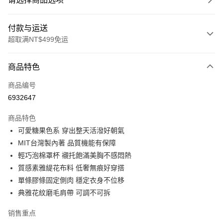
付款与运送
超取满NT$499免运
付款方式
商品特色
信用卡一次付款
商品编号
超商取货付款
6932647
LINE Pay
商品特色
Apple Pay
可愛糖果色系 穿出整天活潑好朝氣
MIT台灣製內著 品質機能有保障
街口支付
輕巧泡棉罩杯 襯托飽滿美胸不感悶熱
悠遊付
質感素雅緹花布料 低奢無痕好穿搭
單條膠條固定側肉 穩定衣身不位移
Plus PAY
典雅花紋磨毛肩帶 可調不可拆
大哥付你分期
销售重点
相关说明