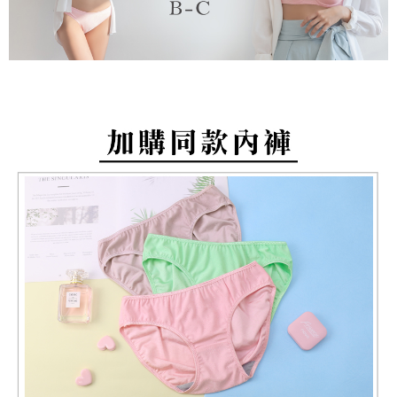
付款後萊爾富取貨
3. 目前僅支援台灣會員
每笔NT$80，满NT$799(含以上)免运费
三、聲明條款
「AFTEE先享後付」(下稱本服務)乃由恩沛科技股份有限公司(下稱 AFTEE )
7-11取貨付款
所提供，並由 AFTEE 向您收取款項。因使用本服務所須提供之個人資料(包
每笔NT$80，满NT$799(含以上)免运费
含但不限於訂購人姓名、電話，收件人姓名、電話、收件地址)，將交付予
AFTEE 於本服務必要服務範圍內運用。關於 AFTEE 對於個人資料之蒐集、
付款後7-11取貨
處理、利用，詳參 AFTEE 官網之『個人資料蒐集、處理及利用告知聲明』
（
https://aftee.tw/privacypolicy/
）。
每笔NT$80，满NT$799(含以上)免运费
若款項超過繳費期限，將根據當次的金額加收年利率 16% 的逾期滯納金。
7-11取貨(快速到店)
未成年的使用者，請事先徵得法定代理人或監護人之同意方可使用
每笔NT$90
AFTEE。
宅配/離島不配送
若您對於個人資料之處理、利用有任何疑問，或欲行使相關法律權利，請聯
繫恩沛科技股份有限公司。若您不同意我們將上開所示之個人資料，連同必
每笔NT$80，满NT$890(含以上)免运费
要之購買訂單資訊提供予 AFTEE ，或讓 AFTEE 蒐集處理利用您的個人資
料，請勿選用本服務。
黑貓貨到付款
每笔NT$120
國家/地區配送
查看运费