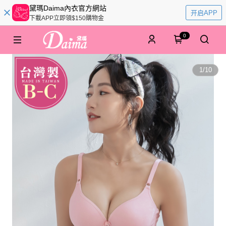
黛瑪Daima內衣官方網站
开启APP
下載APP立即領$150購物金
0
1
/
10