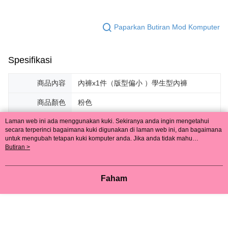
Paparkan Butiran Mod Komputer
Spesifikasi
商品內容
內褲x1件（版型偏小 ）學生型內褲
商品顏色
粉色
內褲尺寸
Free（58－74cm）
Laman web ini ada menggunakan kuki. Sekiranya anda ingin mengetahui
secara terperinci bagaimana kuki digunakan di laman web ini, dan bagaimana
untuk mengubah tetapan kuki komputer anda. Jika anda tidak mahu
內褲材質
35％棉、10％彈性纖維、55％聚酯纖維。
menggunakan kuki di komputer anda, sila rujuk penerangan mengenai kuki.
Butiran >
Dasar Privasi
Laman web ini ada menggunakan kuki. Sekiranya anda ingin
商品產地
台灣製
mengetahui secara terperinci bagaimana kuki digunakan di laman web ini,
dan bagaimana untuk mengubah tetapan kuki komputer anda. Jika anda tidak
Faham
商品型號
T2803
mahu menggunakan kuki di komputer anda, sila rujuk penerangan mengenai
kuki.
貼心提醒
基於保障個人衛生，貼身內褲，請恕無法提
供退換服務。