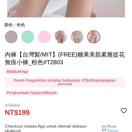
顏色：粉色
內褲【台灣製/MIT】(FREE)糖果美肌素雅提花
無痕小褲_粉色#T2803
Eksklusif App
Penuh Pengambilan di Kedai Serbaneka, NT$499 penghataran
percuma
Penghantaran Negara/Wilayah
NT$400
NT$199
Checkout melalui App untuk nikmati diskaun
Muat
eksklusif.
Turun