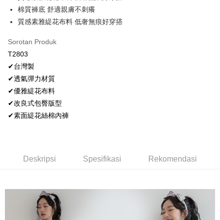
棉質褲底 舒適親膚不刺癢
Plus PAY
質感素雅緹花布料 低奢無痕好穿搭
OP Pay Later
Deskripsi
Sorotan Produk
[Terma Penggunaan untuk OP Pay Later]
T2803
AFTEE
✔台灣製
Perkhidmatan ini disediakan oleh Taiwan Mobile dan tersedia untuk
Deskripsi
✔透氣彈力材質
pengguna Taiwan Mobile tanpa memerlukan permohonan tambahan.
Pertama, Mengenai Perkhidmatan AFTEE Beli Sekarang Bayar Kemudian
Hami Point
✔優雅緹花布料
1. Dengan memilih AFTEE sebagai kaedah pembayaran, mesej
Jika anda memilih OP Pay Later sebagai kaedah pembayaran, sistem
pengesahan AFTEE akan muncul.
Deskripsi
✔改良式包臀版型
akan mengarahkan anda secara automatik ke proses transaksi OP Pay
2. Anda boleh meneruskan pembayaran selepas pengesahan SMS.
「Hami Point」為中華電信所提供之點數服務，可於會員專區綁定中華電信
Later selepas pesanan dibuat. Anda perlu mengesahkan nombor telefon
✔素面緹花絲棉內褲
3. Tiada bayaran diperlukan apabila pesanan disahkan. Produk akan
Pemindahan ATM
會員帳號後，即可在購物車使用 Hami Point 折抵消費金額 (1點等於1元)。
mudah alih anda, memilih bilangan ansuran, dan menetapkan tarikh
dihantar ke alamat yang ditetapkan.
akhir pembayaran. Transaksi akan dianggap selesai setelah pembayaran
4. Setelah pesanan disahkan, anda akan menerima SMS pembayaran
Tunai semasa Penghantaran
disahkan.
manakala ahli aplikasi akan menerima pemberitahuan tolak aplikasi
AFTEE.
Had kredit yang diluluskan, tempoh ansuran yang tersedia, dan yuran
Deskripsi
Spesifikasi
Rekomendasi
Pilihan Penghantaran
5. Tiada bayaran diperlukan apabila anda menerima produk. Sila buat
yang dikenakan adalah tertakluk kepada maklumat yang dinyatakan
pembayaran di empat kedai serbaneka utama, ATM atau perbankan
pada halaman pengesahan transaksi seterusnya.
全家取貨付款
dalam talian dengan SMS pembayaran atau pemberitahuan tolak aplikasi
AFTEE.
NT$80/pesanan | Penghantaran percuma untuk pesanan
Jika transaksi tidak disahkan dalam masa 30 minit selepas pesanan
NT$499 atau lebih
dibuat, atau jika permohonan gagal dalam proses semakan, pesanan
Sila ambil perhatian bahawa tempoh pembayaran adalah 14 hari. Walau
akan dibatalkan secara automatik. Jika permohonan gagal pada
bagaimanapun, bagi mereka yang telah memuat turun Aplikasi AFTEE
peringkat "semakan manual", ini bermakna kriteria pemarkahan sistem