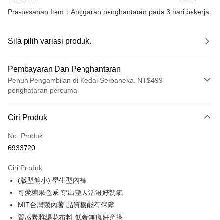
Pra-pesanan Item：Anggaran penghantaran pada 3 hari bekerja.
Sila pilih variasi produk.
Pembayaran Dan Penghantaran
Penuh Pengambilan di Kedai Serbaneka, NT$499
penghataran percuma
Kaedah Pembayaran
Ciri Produk
Kad Kredit (Bayaran Penuh)
No. Produk
Pengambilan di Kedai Serbaneka
6933720
LINE Pay
Ciri Produk
Apple Pay
(版型偏小) 學生型內褲
可愛糖果色系 穿出整天活潑好朝氣
JKOPAY
MIT台灣製內著 品質機能有保障
Easy Wallet
質感素雅緹花布料 低奢無痕好穿搭