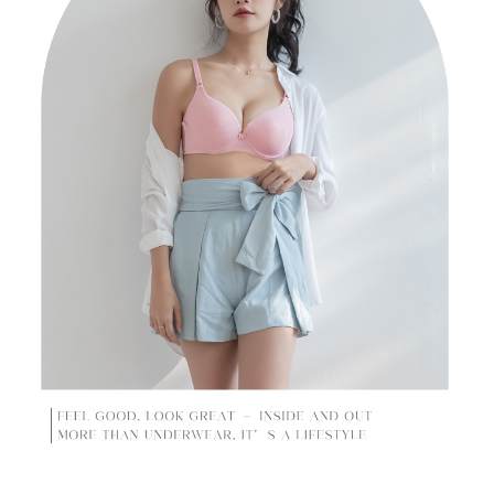
penilaian tidak mencukupi, tiada penjelasan mengenai kandungan
penilaian boleh diberikan.
【Penerangan Kaedah Pembayaran】
1. Pembayaran ansuran tidak digabungkan dalam bil telekomunikasi,
"Pembayaran Ansuran Gogo" akan menghantar SMS peringatan
pembayaran selepas tarikh penyelesaian bulanan.
2. Melalui pautan SMS untuk membuka bil, anda boleh memilih untuk
membayar melalui "Kod bar kedai serbaneka / Kedai rasmi Taiwan
Mobile / Pemindahan bank / Pembayaran J街口 / iPASS MONEY" dan
saluran lain.
【Nota Penting】
1. Perkhidmatan ini disediakan oleh "Taiwan Mobile Co., Ltd." untuk
membolehkan pengguna membeli produk atau perkhidmatan melalui
perkhidmatan ini semasa transaksi, dan kedai akan menyerahkan hak
tuntutan harga jual/beli ansuran kepada syarikat ini untuk membayar bil
menggunakan bil syarikat ini.
2. Berdasarkan tujuan kontrak persetujuan pembayaran menggunakan
"Pembayaran Ansuran Gogo", kedai akan memberikan maklumat peribadi
anda (termasuk nama, telefon atau alamat) kepada Taiwan Mobile untuk
pengumpulan, pemprosesan dan penggunaan, untuk pengesahan,
semakan dan pembetulan data yang diperlukan untuk bil ansuran oleh
Taiwan Mobile.
3. Sila baca syarat perkhidmatan pengguna secara lengkap melalui