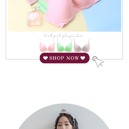
anda (termasuk nama, nombor telefon, atau alamat) kepada Syarikat bagi
Data Peribadi, Pemprosesan, Penggunaan"
tujuan pengumpulan, pemprosesan dan penggunaan data yang
NT$90/pesanan
(https://aftee.tw/privacypolicy/
) untuk maklumat lanjut.
diperlukan untuk pengebilan ansuran, termasuk pengesahan,
pengesahan semula dan pembetulan.
宅配/離島不配送
Jumlah yang diperakui untuk pengguna kali pertama yang lulus
kelulusan boleh sehingga NT$10,000. Jika pengguna tidak membuat
NT$80/pesanan | Penghantaran percuma untuk pesanan
Untuk terma perkhidmatan penuh, sila rujuk pautan berikut:
pembayaran dalam tempoh tersebut, yuran pembayaran lewat sebanyak
https://oppay.tw/userRule
" target="_blank" class="link revert-
NT$890 atau lebih
20% setahun akan dikenakan. Pengguna bawah umur dikehendaki
style">https://oppay.tw/userRule
mendapatkan kebenaran daripada ibu bapa atau penjaga yang sah
黑貓貨到付款
untuk menggunakan AFTEE.
【Panduan Penggunaan Pembayaran Ansuran Gogo】
NT$120/pesanan
1. Perkhidmatan ini disediakan oleh Taiwan Mobile, pengguna telefon
Sila hubungi NP Taiwan Inc. di
cs_tw@netprotections.co.jp
jika anda
mudah alih boleh segera menggunakan tanpa perlu memohon lagi.
mempunyai sebarang kebimbangan mengenai pemprosesan dan
國家/地區配送
Kadar Penghantaran
(Hanya untuk nombor langganan peribadi, tidak terbuka untuk syarikat
penggunaan pada data peribadi. Jika anda tidak bersetuju dengan data
dan kad prabayar)
peribadi yang disenaraikan seperti di atas akan dikumpul dan digunakan
2. Pilihan kaedah pembayaran "Pembayaran Ansuran Gogo", selepas
oleh AFTEE, sila jangan gunakan perkhidmatan ini.
pesanan ditubuhkan, akan secara automatik dialihkan ke proses
transaksi Gogo, selepas pengesahan nombor telefon, pilih bilangan
ansuran yang diingini, tarikh akhir pembayaran, dan setelah
mengesahkan pembayaran, transaksi akan selesai.
3. Jumlah kelulusan sebenar, bilangan ansuran dan jumlah bayaran
adalah berdasarkan halaman pengesahan transaksi seterusnya.
4. Dalam masa 30 minit selepas pesanan ditubuhkan, jika tidak pergi
untuk mengesahkan transaksi atau jika tidak lulus semakan, pesanan
akan dibatalkan secara automatik. Jika terdapat situasi "pindah untuk
semakan khusus" yang tidak lulus, ini menunjukkan bahawa sistem