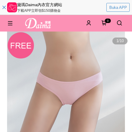
黛瑪Daima內衣官方網站
Buka APP
下載APP立即領$150購物金
0
1
/
10