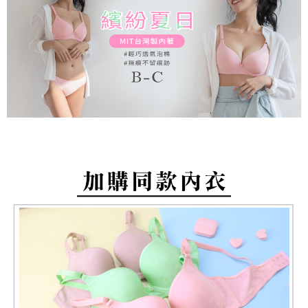
付款後全家取貨
dan mendaftar sebagai ahli AFTEE boleh menikmati tempoh pembayaran
tidak dipenuhi; butiran penilaian khusus tidak akan didedahkan.
sehingga 45 hari.
NT$80/pesanan | Penghantaran percuma untuk pesanan
NT$499 atau lebih
[Arahan Pembayaran]
Tempoh pembayaran dikira dari masa kedai meminta pembayaran anda,
ditambah dengan bilangan hari yang boleh dilanjutkan oleh AFTEE. Anda
萊爾富取貨付款
Pembayaran ansuran melalui OP Pay Later akan dibilkan secara
boleh melanjutkan tempoh pembayaran anda sebelum anda menerima
berasingan dan tidak termasuk dalam bil telekom anda. SMS peringatan
NT$80/pesanan | Penghantaran percuma untuk pesanan
pesanan. Walau bagaimanapun, tiada jaminan bahawa anda boleh
pembayaran akan dihantar selepas kitaran bil bulanan.
menerima pesanan anda semasa tempoh pembayaran (cth.: produk
NT$799 atau lebih
prapesanan atau produk yang mungkin mengambil masa yang lebih
Selepas mengakses bil melalui pautan dalam SMS, anda boleh
lama untuk dihantar). Oleh itu, anda dikehendaki membuat pembayaran
付款後萊爾富取貨
menyelesaikan pembayaran anda melalui salah satu saluran berikut: kod
kepada AFTEE dalam tempoh sama ada anda menerima pesanan.
bar kedai serbaneka, kedai runcit Taiwan Mobile, pemindahan bank,
NT$80/pesanan | Penghantaran percuma untuk pesanan
JKOPay, atau iPASS MONEY.
Kedua, Sekatan Pembayaran
NT$799 atau lebih
1. Jumlah yang diperakui untuk pengguna kali pertama boleh sehingga
[Nota Penting]
NT$10,000. Amaun diperakui sebenar yang diluluskan akan berdasarkan
7-11取貨付款
keputusan pensijilan dan semakan oleh AFTEE.
Perkhidmatan ini disediakan oleh Taiwan Mobile Co., Ltd. (“Syarikat”),
NT$80/pesanan | Penghantaran percuma untuk pesanan
2. Amaun perbelanjaan minimum mestilah lebih besar daripada NT$20.
yang membolehkan pelanggan membeli barangan atau perkhidmatan
3. Pada masa ini hanya tersedia untuk ahli Taiwan.
NT$799 atau lebih
melalui perkhidmatan ini pada masa transaksi. Hasil daripada pembelian
atau pembayaran ansuran akan dipindahkan oleh peniaga kepada
Ketiga, Syarat Perkhidmatan
付款後7-11取貨
Syarikat, dan pelanggan hendaklah membuat pembayaran mengikut
Perkhidmatan AFTEE Beli Sekarang Bayar Kemudian disediakan oleh NP
perjanjian menggunakan sistem bil Syarikat.
NT$80/pesanan | Penghantaran percuma untuk pesanan
Taiwan, Inc. dan AFTEE akan membuat bil kepada pengguna. AFTEE
akan menggunakan data peribadi yang dikumpul (termasuk nama
NT$799 atau lebih
Untuk memenuhi hubungan kontrak yang terjalin melalui persetujuan
pembeli, no. telefon, nama penerima, no. telefon, alamat penerima) untuk
penggunaan OP Pay Later, peniaga akan memberikan maklumat peribadi
penggunaan perkhidmatan. Sila rujuk kepada "Penyata Pengumpulan
7-11取貨(快速到店)