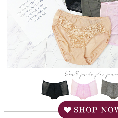
【Peneran
1. Pembaya
"Pembayar
pembayaran
2. Melalui
membayar m
Mobile / 
saluran lai
【Nota Pe
1. Perkhid
membolehk
perkhidmat
tuntutan h
menggunaka
2. Berdas
"Pembayar
peribadi a
Mobile un
pengesahan
ansuran ol
3. Sila ba
pautan beri