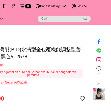
0
Bahasa Melayu
TWD
台灣製(B-D)水滴型全包覆機能調整型蕾
黑色#T2578
App
Pengambilan di Kedai Serbaneka, NT$499 penghataran
percuma
ran Negara/Wilayah
90