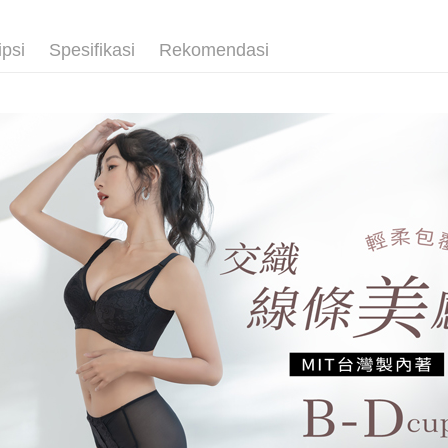
NT$80/pes
pembayara
🔎│內衣
[Arahan P
NT$499 at
ipsi
Spesifikasi
Rekomendasi
Tempoh pe
👀│內衣
Pembayaran
ditambah d
萊爾富取
berasingan
💰招財褲
Anda bole
pembayaran
NT$80/pes
menerima 
👀│內衣
boleh men
NT$799 at
Selepas me
produk pr
✨軟鋼圈ღ
menyelesai
lebih lama
付款後萊
kod bar ke
pembayara
JKOPay, a
NT$80/pes
pesanan.
NT$799 at
[Nota Pent
Kedua, Se
1. Jumlah 
7-11取貨
Perkhidmata
NT$10,000.
NT$80/pes
yang memb
berdasarka
melalui pe
2. Amaun p
NT$799 at
pembelian
3. Pada ma
kepada Sy
付款後7-1
mengikut p
Ketiga, Sy
NT$80/pes
Perkhidma
Untuk meme
NP Taiwan
NT$799 at
penggunaa
akan meng
peribadi a
pembeli, n
7-11取貨
Syarikat 
untuk peng