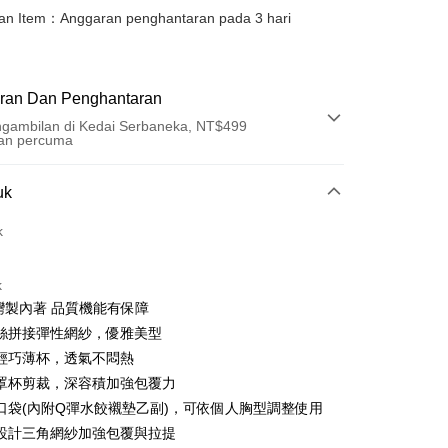
an Item：Anggaran penghantaran pada 3 hari
ran Dan Penghantaran
gambilan di Kedai Serbaneka, NT$499
an percuma
Pembayaran
uk
t (Bayaran Penuh)
k
an di Kedai Serbaneka
k
台灣製內著 品質機能有保障
絲拼接彈性網紗，優雅美型
CM輕巧薄杯，透氣不悶熱
罩杯剪裁，深容積加強包覆力
口袋(內附Q彈水餃襯墊乙副)，可依個人胸型調整使用
t
設計三角網紗加強包覆與拉提