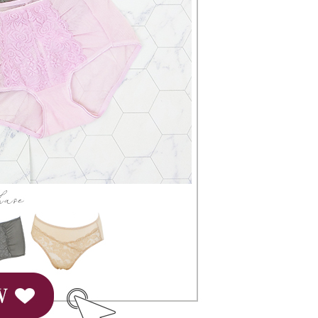
gan Kaedah Pembayaran】
ran ansuran tidak digabungkan dalam bil telekomunikasi,
an Ansuran Gogo" akan menghantar SMS peringatan
 selepas tarikh penyelesaian bulanan.
 pautan SMS untuk membuka bil, anda boleh memilih untuk
elalui "Kod bar kedai serbaneka / Kedai rasmi Taiwan
Pemindahan bank / Pembayaran J街口 / iPASS MONEY" dan
n.
nting】
matan ini disediakan oleh "Taiwan Mobile Co., Ltd." untuk
an pengguna membeli produk atau perkhidmatan melalui
an ini semasa transaksi, dan kedai akan menyerahkan hak
arga jual/beli ansuran kepada syarikat ini untuk membayar bil
n bil syarikat ini.
arkan tujuan kontrak persetujuan pembayaran menggunakan
an Ansuran Gogo", kedai akan memberikan maklumat
nda (termasuk nama, telefon atau alamat) kepada Taiwan
tuk pengumpulan, pemprosesan dan penggunaan, untuk
, semakan dan pembetulan data yang diperlukan untuk bil
eh Taiwan Mobile.
ca syarat perkhidmatan pengguna secara lengkap melalui
kut: https://oppay.tw/userRule