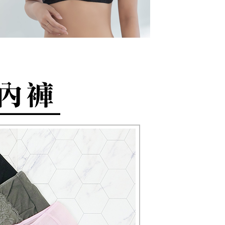
sanan
lukan untuk pengebilan ansuran, termasuk pengesahan,
an Data Peribadi, Pemprosesan, Penggunaan"
n semula dan pembetulan.
ee.tw/privacypolicy/
) untuk maklumat lanjut.
不配送
a perkhidmatan penuh, sila rujuk pautan berikut:
g diperakui untuk pengguna kali pertama yang lulus
anan | Penghantaran percuma untuk pesanan
pay.tw/userRule
" target="_blank" class="link revert-
boleh sehingga NT$10,000. Jika pengguna tidak membuat
au lebih
s://oppay.tw/userRule
n dalam tempoh tersebut, yuran pembayaran lewat sebanyak
un akan dikenakan. Pengguna bawah umur dikehendaki
付款
 Penggunaan Pembayaran Ansuran Gogo】
an kebenaran daripada ibu bapa atau penjaga yang sah
matan ini disediakan oleh Taiwan Mobile, pengguna telefon
ggunakan AFTEE.
esanan
h boleh segera menggunakan tanpa perlu memohon lagi.
uk nombor langganan peribadi, tidak terbuka untuk syarikat
gi NP Taiwan Inc. di
cs_tw@netprotections.co.jp
jika anda
配送
Kadar Penghantaran
abayar)
 sebarang kebimbangan mengenai pemprosesan dan
n kaedah pembayaran "Pembayaran Ansuran Gogo", selepas
 pada data peribadi. Jika anda tidak bersetuju dengan data
tubuhkan, akan secara automatik dialihkan ke proses
ang disenaraikan seperti di atas akan dikumpul dan
Gogo, selepas pengesahan nombor telefon, pilih bilangan
oleh AFTEE, sila jangan gunakan perkhidmatan ini.
ng diingini, tarikh akhir pembayaran, dan setelah
an pembayaran, transaksi akan selesai.
kelulusan sebenar, bilangan ansuran dan jumlah bayaran
dasarkan halaman pengesahan transaksi seterusnya.
asa 30 minit selepas pesanan ditubuhkan, jika tidak pergi
esahkan transaksi atau jika tidak lulus semakan, pesanan
alkan secara automatik. Jika terdapat situasi "pindah untuk
usus" yang tidak lulus, ini menunjukkan bahawa sistem
tidak mencukupi, tiada penjelasan mengenai kandungan
boleh diberikan.