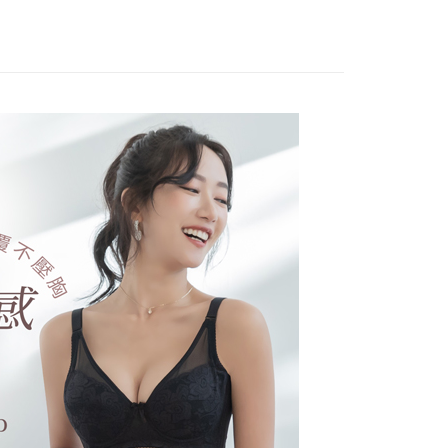
anan | Penghantaran percuma untuk pesanan
n sehingga 45 hari.
罩杯分類
D罩杯
embayaran]
au lebih
mbayaran dikira dari masa kedai meminta pembayaran anda,
款式特搜
副乳救星│包覆დ先歸位დ再集中
 ansuran melalui OP Pay Later akan dibilkan secara
engan bilangan hari yang boleh dilanjutkan oleh AFTEE.
貨付款
 dan tidak termasuk dalam bil telekom anda. SMS peringatan
好運罩🌺旺桃花
h melanjutkan tempoh pembayaran anda sebelum anda
🖤聚財黑
 akan dihantar selepas kitaran bil bulanan.
anan | Penghantaran percuma untuk pesanan
pesanan. Walau bagaimanapun, tiada jaminan bahawa anda
款式特搜
軟鋼圈│深溝渾圓 ღ 好集中
erima pesanan anda semasa tempoh pembayaran (cth.:
au lebih
ngakses bil melalui pautan dalam SMS, anda boleh
apesanan atau produk yang mungkin mengambil masa yang
 深溝渾圓好集中
kan pembayaran anda melalui salah satu saluran berikut:
 untuk dihantar). Oleh itu, anda dikehendaki membuat
爾富取貨
dai serbaneka, kedai runcit Taiwan Mobile, pemindahan bank,
n kepada AFTEE dalam tempoh sama ada anda menerima
tau iPASS MONEY.
anan | Penghantaran percuma untuk pesanan
au lebih
ing]
katan Pembayaran
yang diperakui untuk pengguna kali pertama boleh sehingga
付款
n ini disediakan oleh Taiwan Mobile Co., Ltd. (“Syarikat”),
 Amaun diperakui sebenar yang diluluskan akan
anan | Penghantaran percuma untuk pesanan
olehkan pelanggan membeli barangan atau perkhidmatan
n keputusan pensijilan dan semakan oleh AFTEE.
rkhidmatan ini pada masa transaksi. Hasil daripada
erbelanjaan minimum mestilah lebih besar daripada NT$20.
au lebih
 atau pembayaran ansuran akan dipindahkan oleh peniaga
sa ini hanya tersedia untuk ahli Taiwan.
arikat, dan pelanggan hendaklah membuat pembayaran
1取貨
erjanjian menggunakan sistem bil Syarikat.
arat Perkhidmatan
anan | Penghantaran percuma untuk pesanan
tan AFTEE Beli Sekarang Bayar Kemudian disediakan oleh
nuhi hubungan kontrak yang terjalin melalui persetujuan
, Inc. dan AFTEE akan membuat bil kepada pengguna. AFTEE
au lebih
n OP Pay Later, peniaga akan memberikan maklumat
gunakan data peribadi yang dikumpul (termasuk nama
nda (termasuk nama, nombor telefon, atau alamat) kepada
o. telefon, nama penerima, no. telefon, alamat penerima)
(快速到店)
bagi tujuan pengumpulan, pemprosesan dan penggunaan data
gunaan perkhidmatan. Sila rujuk kepada "Penyata