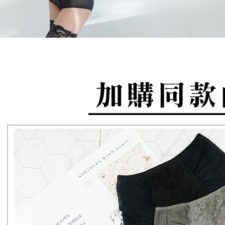
NT$90/pe
yang diper
Pengumpul
pengesaha
(https://aft
宅配/離島
Untuk term
Jumlah yan
NT$80/pes
https://op
kelulusan 
NT$890 at
style">http
pembayara
20% setah
黑貓貨到
【Panduan
mendapatk
1. Perkhid
untuk men
NT$120/p
mudah ali
(Hanya unt
Sila hubun
國家/地區
dan kad pr
mempunyai
2. Piliha
penggunaan
pesanan di
peribadi y
transaksi 
digunakan 
ansuran ya
mengesahk
3. Jumlah 
adalah ber
4. Dalam m
untuk meng
akan dibat
semakan kh
penilaian 
penilaian 