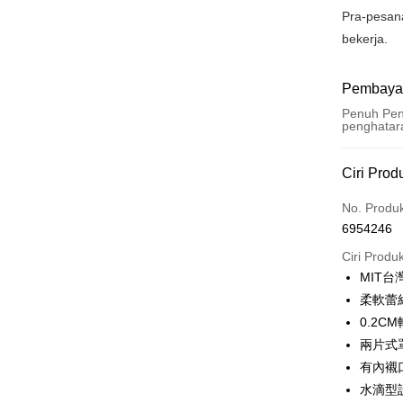
Pra-pesan
bekerja.
Pembaya
Penuh Pen
penghatar
Kaedah 
Ciri Prod
Kad Kredi
No. Produ
6954246
Pengambil
Ciri Produ
LINE Pay
MIT
柔軟蕾
Apple Pay
0.2
JKOPAY
兩片式
有內襯
Easy Walle
水滴型
Plus PAY