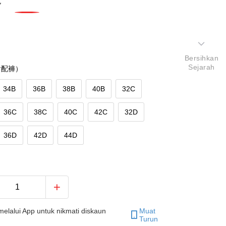
色
Bersihkan
Sejarah
含配褲）
34B
36B
38B
40B
32C
36C
38C
40C
42C
32D
36D
42D
44D
elalui App untuk nikmati diskaun
Muat
Turun