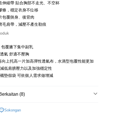
性伸縮帶 貼合胸部不走光、不空杯
ter
膠條，穩定衣身不位移
片包覆側身、後背肉
nggunaan untuk OP Pay Later]
磨毛肩帶，減壓不產生勒痕
an ini disediakan oleh Taiwan Mobile dan tersedia untuk
roduk
Taiwan Mobile tanpa memerlukan permohonan tambahan.
Mengenai Perkhidmatan AFTEE Beli Sekarang Bayar
t
 包覆腋下集中副乳
memilih OP Pay Later sebagai kaedah pembayaran, sistem
 memilih AFTEE sebagai kaedah pembayaran, mesej
rahkan anda secara automatik ke proses transaksi OP Pay
透氣 舒適不壓胸
n AFTEE akan muncul.
 Point」為中華電信所提供之點數服務，可於會員專區綁定中華電
pas pesanan dibuat. Anda perlu mengesahkan nombor telefon
an ATM
oleh meneruskan pembayaran selepas pengesahan SMS.
，即可在購物車使用 Hami Point 折抵消費金額 (1點等於1
緣再向上托高一片加高彈性透氣布，水滴型包覆性能更加
 anda, memilih bilangan ansuran, dan menetapkan tarikh
ayaran diperlukan apabila pesanan disahkan. Produk akan
寬減低肩膀壓力以及加強穩定性
ayaran. Transaksi akan dianggap selesai setelah
e alamat yang ditetapkan.
asa Penghantaran
n disahkan.
h pesanan disahkan, anda akan menerima SMS pembayaran
襯墊假袋 可依個人需求做增減
hli aplikasi akan menerima pemberitahuan tolak aplikasi
 yang diluluskan, tempoh ansuran yang tersedia, dan yuran
Penghantaran
akan adalah tertakluk kepada maklumat yang dinyatakan
ayaran diperlukan apabila anda menerima produk. Sila buat
Berkaitan (8)
man pengesahan transaksi seterusnya.
n di empat kedai serbaneka utama, ATM atau perbankan
付款
ian dengan SMS pembayaran atau pemberitahuan tolak
aksi tidak disahkan dalam masa 30 minit selepas pesanan
灣製精品系列
台灣製內衣
anan | Penghantaran percuma untuk pesanan
FTEE.
au jika permohonan gagal dalam proses semakan, pesanan
Sokongan
au lebih
罩杯分類
B罩杯
alkan secara automatik. Jika permohonan gagal pada
 perhatian bahawa tempoh pembayaran adalah 14 hari. Walau
"semakan manual", ini bermakna kriteria pemarkahan sistem
un, bagi mereka yang telah memuat turun Aplikasi AFTEE
家取貨
罩杯分類
C罩杯
nuhi; butiran penilaian khusus tidak akan didedahkan.
tar sebagai ahli AFTEE boleh menikmati tempoh