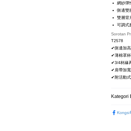
網紗彈
OP Pay La
側邊雙
Deskripsi
雙層背
[Terma Pe
可調式
AFTEE
Perkhidmat
Sorotan P
Deskripsi
pengguna 
Pertama, 
T2578
Hami Poin
Kemudian
✔側邊加高
Jika anda 
1. Dengan
Deskripsi
akan menga
✔薄棉罩杯
pengesaha
「Hami
Later sele
Pemindah
2. Anda b
信會員帳號後
✔3/4杯
mudah alih
3. Tiada b
元)。
✔肩帶加
akhir pemb
dihantar k
Tunai sem
pembayara
4. Setela
✔附活動式
manakala a
Had kredit
AFTEE.
Pilihan 
yang diken
5. Tiada b
Kategori 
pada hala
pembayara
全家取貨
dalam tal
Jika trans
⭐MIT台
NT$80/pes
aplikasi A
dibuat, at
Kongsi
NT$499 at
🔎│內衣
akan dibat
Sila ambil
peringkat 
bagaimanap
付款後全
🔎│內衣
tidak dipe
dan mendaf