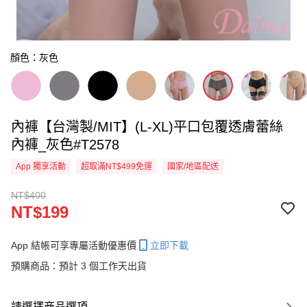
顏色：灰色
內褲【台灣製/MIT】(L-XL)平口包覆透膚蕾絲
內褲_灰色#T2578
App 獨享活動
超取滿NT$499免運
國家/地區配送
NT$400
NT$199
App 結帳可享專屬活動優惠價
立即下載
預購商品：預計 3 個工作天出貨
請選擇商品選項