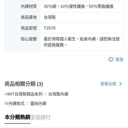
內褲材質
35％綿、10％彈性纖維、55％聚酯纖維
商品產地
台灣製
商品型號
T2578
貼心提醒
基於保障個人衛生，貼身內褲，請恕無法提
供退換服務。
客服
商品相關分類 (3)
查看全部
⭐MIT台灣製精品系列
台灣製內褲
🩲內褲款式
蕾絲內褲
本分類熱銷
全站排行