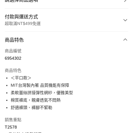
付款與運送方式
超取滿NT$499免運
付款方式
商品特色
信用卡一次付款
商品編號
超商取貨付款
6954302
LINE Pay
商品特色
Apple Pay
＜平口款＞
MIT台灣製內著 品質機能有保障
街口支付
柔軟蕾絲拼接彈性網紗，優雅美型
悠遊付
棉質褲底，親膚透氣不悶熱
舒適褲頭、褲腳不緊勒
全盈+PAY
銷售重點
大哥付你分期
T2578
相關說明