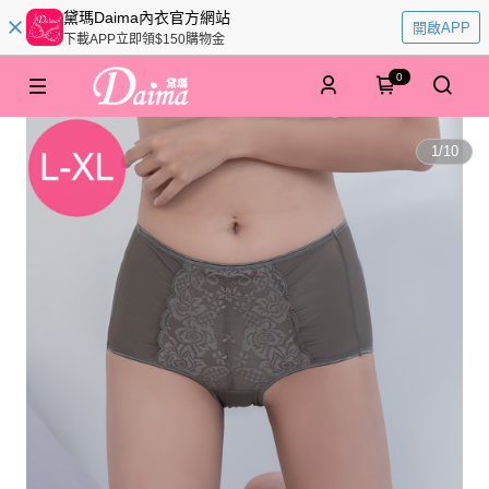
黛瑪Daima內衣官方網站
開啟APP
下載APP立即領$150購物金
0
1
/
10