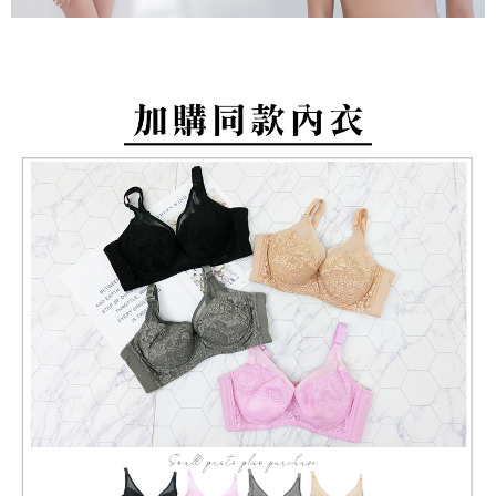
付款後萊爾富取貨
易，需依本服務之必要範圍內提供個人資料，並將交易相關給付款項請求債
每筆NT$80，滿NT$799(含以上)免運費
權轉讓予恩沛科技股份有限公司。
２．關於個人資料處理事宜，請瀏覽以下網址：
https://aftee.tw/terms/#terms3
7-11取貨付款
３．未成年的使用者請事先徵得法定代理人或監護人之同意方可使用
每筆NT$80，滿NT$799(含以上)免運費
「AFTEE先享後付」，若未經同意申辦者引起之損失，本公司不負相關責
任。
付款後7-11取貨
４．使用「AFTEE先享後付」時，將依據個別帳號之用戶狀況，依本公司即
時審查核予不同之上限額度；若仍有額度不足之情形，本公司將視審查結果
每筆NT$80，滿NT$799(含以上)免運費
請求用戶進行身份認證。
５．嚴禁一人註冊多個帳號或使用他人資訊註冊。若發現惡意使用之情形，
7-11取貨(快速到店)
恩沛科技股份有限公司將有權停止該用戶之使用額度並採取法律行動。
每筆NT$90
宅配/離島不配送
每筆NT$80，滿NT$890(含以上)免運費
黑貓貨到付款
每筆NT$120
國家/地區配送
查看運費