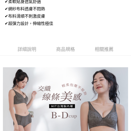
✔柔軟貼身透氣舒適
【大哥付你分期使用說明】
AFTEE先享後付
1.本服務由台灣大哥大提供，台灣大哥大用戶可立即使用無須另外申請。
✔網紗布料透膚不悶熱
2.付款方式選擇「大哥付你分期」，訂單成立後會自動跳轉到大哥付的交易
相關說明
✔布料滑順不刺激皮膚
流程，驗證手機門號後，選擇欲分期的期數、繳款截止日，確認付款後即完
【關於「AFTEE先享後付」】
成交易。
✔超彈力設計，伸縮性極佳
Hami Point
AFTEE先享後付是「在收到商品之後才付款」的支付方式。 讓您購物簡單
3.實際核准額度、可分期數及費用金額請依後續交易確認頁面所載為準。
便利好安心！
相關說明
4.訂單成立30分鐘內，如未前往確認交易或遇審核未通過，訂單將自動取
１．簡單：不需註冊會員、不需綁卡、不需儲值。
「Hami Point」為中華電信所提供之點數服務，可於會員專區綁定中華電信
消。如遇「轉專審核」未通過狀況，表示未達大哥付你分期系統評分，恕無
２．便利：只要手機號碼，簡訊認證，即可結帳。
ATM付款
會員帳號後，即可在購物車使用 Hami Point 折抵消費金額 (1點等於1元)。
法說明評估內容。
３．安心：先確認商品／服務後，再付款。
【繳款方式說明】
詳細說明
商品規格
相關推薦
貨到付款
1.分期款項不併入電信帳單，「大哥付你分期」於每月結算日後寄送繳費提
【「AFTEE先享後付」結帳流程】
醒簡訊。
１．於結帳方式選擇「AFTEE先享後付」後，將跳轉至「AFTEE先享後付」
2.透過簡訊連結打開帳單後，可選擇「超商條碼／台灣大直營門市／銀行轉
結帳頁面，進行簡訊認證並確認金額後，即可完成結帳。
運送方式
帳／街口支付／iPASS MONEY」等通路繳費。
２．訂單成立數日內，您將收到繳費通知簡訊。
全家取貨付款
３．收到繳費通知簡訊後14天內，點擊此簡訊中的連結，可透過四大超商／
【注意事項】
ATM／網路銀行／等多元方式進行付款，方視為交易完成。
每筆NT$80，滿NT$499(含以上)免運費
1.本服務係由「台灣大哥大股份有限公司」（以下簡稱本公司）所提供，讓
※ 請注意：結帳手續完成當下不需立刻繳費，但若您需要取消訂單，請聯絡
用戶於交易時，得透過本服務購買商品或服務，並由商店將買賣／分期付款
購買商品的店家。未經商家同意取消之訂單仍視為有效，需透過AFTEE先享
付款後全家取貨
買賣價金債權讓與本公司後，依約使用本公司帳單繳交帳款。
後付繳納相關費用。
2.基於同意付款使用「大哥付你分期」之契約關係目的，商店將以您的個人
每筆NT$80，滿NT$499(含以上)免運費
※ 交易是否成功請以「AFTEE先享後付 」之結帳頁面顯示為準，若有關於
資料（包含姓名、電話或地址）提供予台灣大哥大進項蒐集、處理及利用，
是否繳費成功／繳費後需取消欲退款等相關疑問，請聯繫「AFTEE先享後付
由本公司與您本人進行分期帳單所需資料之確認、核對及更正。
萊爾富取貨付款
客戶支援中心」
https://netprotections.freshdesk.com/support/home
3.完整用戶服務條款，請詳閱以下連結：
https://oppay.tw/userRule
每筆NT$80，滿NT$799(含以上)免運費
【注意事項】
１．透過由恩沛科技股份有限公司提供之「AFTEE先享後付」服務完成之交