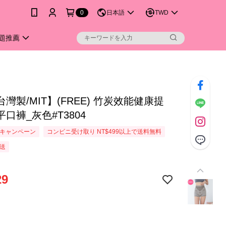
0
日本語
TWD
題推薦
灣製/MIT】(FREE) 竹炭效能健康提
口褲_灰色#T3804
キャンペーン
コンビニ受け取り NT$499以上で送料無料
送
29