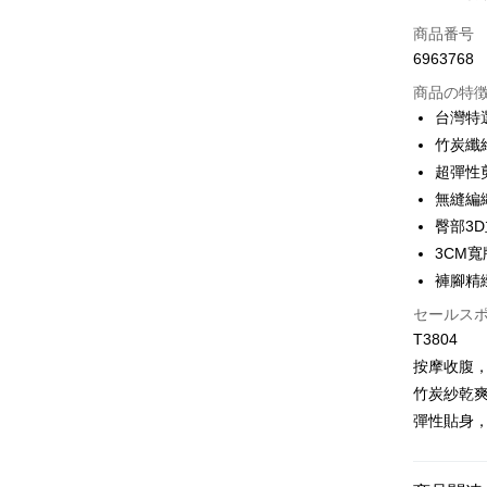
クレジット
商品番号
6963768
コンビニ
商品の特
LINE Pay
台灣特
竹炭纖
Apple Pay
超彈性
JKOPAY
無縫編
臀部3
Easy Walle
3CM
Plus Pay
褲腳精
OP Pay La
セールス
説明
T3804
【OP Pay
按摩收腹
AFTEE
1. 本サ
竹炭紗乾
追加の申
説明
2. 支払い
彈性貼身
一、 AF
Hami Poin
動的に OP
1.お支払
払いの回
ドウが表
説明
す。
2.SMS
「Hami