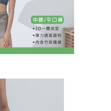
なユーザーサービス規約については、以下のリンクを参照してく
ョンズ（以下 AFTEE という）が提供し、AFTEEが代金を徴収
1取貨
tps://oppay.tw/userRule
当サービスご利用の際に提供しなければならない個人情報（注
T$80、NT$799以上で送料無料
名、電話番号、受取人の氏名、電話番号、受取人住所を含むが
ない）は、AFTEEに渡され当サービスで必要な範囲内で利用
(快速到店)
AFTEEの個人情報の収集、処理、利用について、詳細は
公式ホームページの『個人情報の収集、処理及び利用に関する声
$90
参照ください（
https://aftee.tw/privacypolicy/
）。
不配送
の初回ご利用の際に、審査を通過すれば、最高額がNT$10,000に
T$80、NT$890以上で送料無料
支払い期限を過ぎた場合、その金額に基づいて年利20%の遅
が加算されます。未成年の利用者は、事前に法定代理人または
意を得ればAFTEEをご利用いただけます。
付款
$120
の処理、利用について疑問がある、または関連する法律の権利
たい場合は、ネットプロテクションズ
配送
送料を確認
rotections.co.jp
にご連絡ください。上記に示した個人情報
購入注文書とあわせてAFTEEにご提供いただく、または
にあなたの個人情報の収集、処理、利用を許可することににご同
けない場合は、当サービスを選択しないでください。