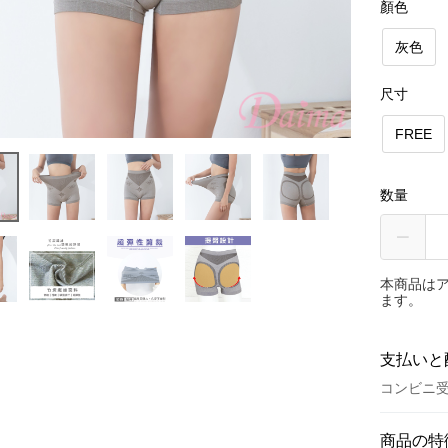
顏色
灰色
尺寸
FREE
数量
本商品は
ます。
支払いと
コンビニ受
お支払い
商品の特