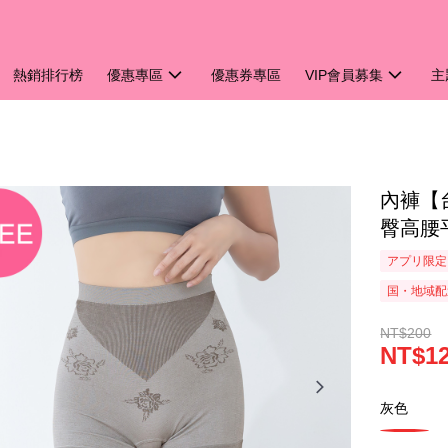
熱銷排行榜
優惠專區
優惠券專區
VIP會員募集
主
內褲【台
臀高腰平
アプリ限定
国・地域配
NT$200
NT$1
灰色