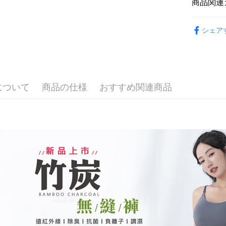
商品関連
3. 実際
ATM払い
3.注文す
信會員帳號後
ジを基準
す。
元)。
⭐MIT台
4. 注文
4.ご注文
代金引換
シェア
合、注文
員の場合は
🩲內褲款
が発生し
5.商品受
評価内容
たはアプリ
🩲內褲款
配送方法
ングでお
💰招財褲
全家取貨
【支払い
代金納付期
1. 分割払
について
商品の仕様
おすすめ関連商品
プリをダウ
配送毎にN
🔎│材質
の締め日後
以内まで
2. SM
付款後全
湾大直営店
お支払期限
配送毎にN
で支払い
もとに計算
期限を延
萊爾富取
【注意事
（例：予
1. 本サ
の有無に関
配送毎にN
よって提
スを購入
二、支払
付款後萊
渡した後
1.初回 
配送毎にN
す。
き、限度
2. 「OP
2.決済金額
人情報（
7-11取貨
3.現在、
処理およ
配送毎にN
報の確認
三、利用規