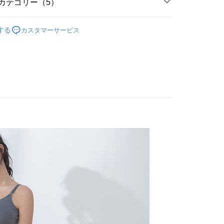
カテゴリー（5）
の承認額、分割回数および費用については、後続の取引確認ペー
るときのお支払いは不要です。商品はご指定の住所に配送されま
，即可在購物車使用 Hami Point 折抵消費金額 (1點等於1
とします。
灣製精品系列
成立後30分以内に確認取引を行わない場合や審査が通過しない場
台灣製內褲
が完了すると、携帯に支払い通知のSMSが届きます。アプリ会
する
カスタマーサービス
は自動的にキャンセルされます。「転専審査」に未通過の状況
、AFTEE アプリプッシュ通知が届きます。
式
無縫褲/棉質褲
た場合は、システムの評価基準に達していないことを意味し、
け取り時のお支払いは不要です。商品を確かめてから、SMSま
についての説明はいたしかねます。
の通知に従って、4大コンビニ、またはATM/オンラインバンキ
式
蕾絲內褲
支払いください。
好運罩🌺旺桃花
🌑招財灰
付款
方法の説明】
限は最短で 14 日以内ですので、ご注意ください。AFTEE ア
いの金額は電信請求書に統合されず、「OP Pay Later」は毎月
ンロードして AFTEE 会員になるとお支払い期限を最長 45 日
T$80、NT$499以上で送料無料
功能搜尋
除臭竹炭紗
に支払いリマインダーのSMSを送信します。
延長できます。
Sのリンクを通じて請求書を開いた後、「コンビニバーコード／台
家取貨
舗／銀行振込／街口支払い／iPASS MONEY」などのチャネル
は、ショップが請求した期日と、AFTEEで延長できる日数を
T$80、NT$499以上で送料無料
を選択できます。
されます。AFTEEで注文すると、商品を受け取るまで支払い
長できますが、商品を期限内に受け取れない場合があります
貨付款
項】
約商品や商品到着日が比較的遅い商品）。そのため、商品到着
ービスは「台湾大哥大株式会社」（以下「当社」といいます）に
わらず、AFTEEで指定された期限内にお支払いください。
T$80、NT$799以上で送料無料
供され、ユーザーが取引時に本サービスを通じて商品やサービ
できるようにし、店舗が売買／分割払い売買の債権を当社に譲
い限度額
爾富取貨
、契約に基づいて当社の請求書で帳款を支払うことになりま
AFTEEを ご利用の際に、認証結果及び当社の審査の結果に基づ
T$80、NT$799以上で送料無料
額が設定されます。
 Pay Later」を利用する契約関係の目的から、店舗はあなたの個
は最低NT$20です。
名前、電話または住所を含む）を台湾大哥大に提供し、収集、
付款
台湾の会員のみご利用いただけます。
び利用するために、当社があなた本人と分割請求書に必要な情
T$80、NT$799以上で送料無料
、照合および修正を行います。
約「AFTEE代金後払い」（以下当サービスという）はネット