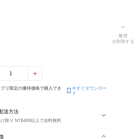
履歴
を削除する
アプリ限定の優待価格で購入でき
今すぐダウンロー
ド
配送方法
け取り NT$499以上で送料無料
方法
徴