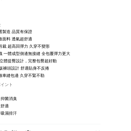
カード1回払い
店頭代金引換
徴
選製造 品質有保證
維面料 透氣超舒適
剪裁 超高回彈力 久穿不變形
織 一體成型側邊無接縫 全包覆彈力更大
D立體提臀設計，完整包臀超好動
t
寬版褲頭設計 舒適貼身不反捲
緻車縫包邊 久穿不緊不勒
ter
ポイント
 Later 使用説明】
，抑菌消臭
代金後払い
ービスは台湾大哥大によって提供され、台湾大哥大のユーザーは
爽舒適
請なしで即時に利用可能です。
方法で「OP Pay Later」を選択すると、注文が成立した後に自
，吸濕排汗
TEE代金後払いについて
t
 Pay Later の取引プロセスに移行し、携帯番号を確認後、分割
い方法でAFTEE代金後払いを選択すると、携帯電話認証ウィン
数や支払い期限を選択し、支払いを確認すると取引が完了しま
示されます。
で認証してお支払い手続を進めてください。
 Point」為中華電信所提供之點數服務，可於會員專區綁定中華電