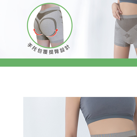
3. 完全
プロテクシ
付款後7-1
ださい：
ht
します。
配送毎にN
文者の氏
これに限ら
7-11取貨
されます。
AFTEE
配送毎にNT
明』をご
宅配/離島
AFTEE
配送毎にN
なります。
延滞納金
後見人の同
黑貓貨到
配送毎にNT
個人情報
を行使し
國家/地區
cs_tw@netp
を、必要な
AFTEE
意いただ