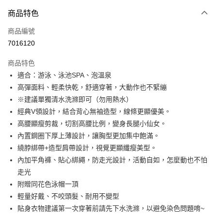
付款方式
商品特色
信用卡一次付款
商品編號
超商取貨付款
7016120
LINE Pay
商品特色
Apple Pay
適合：游泳、泳池SPA、泡溫泉
高彈面料、輕柔快乾，舒適穿著，大動作也不緊繃
街口支付
※建議單獨清水洗滌即可（勿用熱水）
悠遊付
經典V領設計，結合背心無袖造型，線條更顯優美。
高腰顯瘦剪裁，切割高腰比例，變身長腿小仙女。
全盈+PAY
內置鋼圈下厚上薄設計，讓胸型更加集中飽滿。
大哥付你分期
繞脖綁帶+造型肩帶設計，視覺更顯纖瘦美型。
相關說明
內加平角褲、貼心綁繩，防走光設計，活動自如，怎麼動也不怕
【大哥付你分期使用說明】
走光
AFTEE先享後付
1.本服務由台灣大哥大提供，台灣大哥大用戶可立即使用無須另外申請。
附贈同花色泳帽一頂
2.付款方式選擇「大哥付你分期」，訂單成立後會自動跳轉到大哥付的交易
相關說明
流程，驗證手機門號後，選擇欲分期的期數、繳款截止日，確認付款後即完
輕量好戴、不咬頭髮、耐用不變型
【關於「AFTEE先享後付」】
成交易。
Hami Point
AFTEE先享後付是「在收到商品之後才付款」的支付方式。 讓您購物簡單
貼身衣物建議第一次穿著前請先下水洗滌，以避免染色問題唷~
3.實際核准額度、可分期數及費用金額請依後續交易確認頁面所載為準。
便利好安心！
相關說明