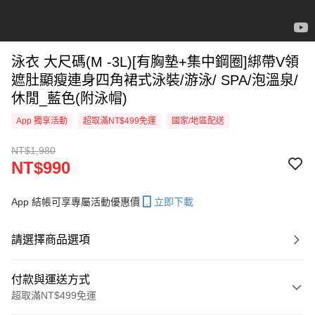
泳衣 大尺碼(M -3L)[有胸墊+集中鋼圈]綁帶V領
遮肚顯瘦連身四角裙式泳裝/游泳/ SPA/泡溫泉/
休閒_藍色(附泳帽)
App 獨享活動
超取滿NT$499免運
國家/地區配送
NT$1,980
NT$990
App 結帳可享專屬活動優惠價
立即下載
請選擇商品選項
付款與運送方式
超取滿NT$499免運