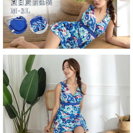
任。
付款後7-11取貨
４．使用「AFTEE先享後付」時，將依據個別帳號之用戶狀況，依本公司即
時審查核予不同之上限額度；若仍有額度不足之情形，本公司將視審查結果
每筆NT$80，滿NT$799(含以上)免運費
請求用戶進行身份認證。
５．嚴禁一人註冊多個帳號或使用他人資訊註冊。若發現惡意使用之情形，
7-11取貨(快速到店)
恩沛科技股份有限公司將有權停止該用戶之使用額度並採取法律行動。
每筆NT$90
宅配/離島不配送
每筆NT$80，滿NT$890(含以上)免運費
黑貓貨到付款
每筆NT$120
國家/地區配送
查看運費