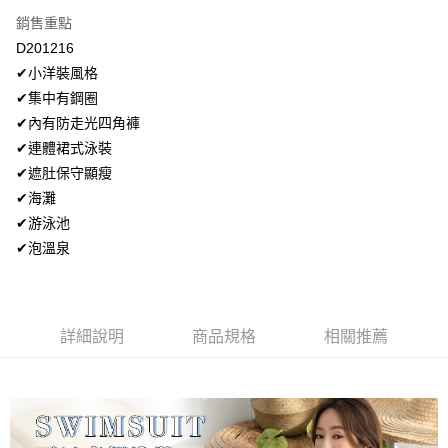
4.訂單成立30分鐘內，如未前往確認交易或遇審核未通過，訂單將自動取
１．簡單：不需註冊會員、不需綁卡、不需儲值。
「Hami Point」為中華電信所提供之點數服務，可於會員專區綁定中華電信
銷售重點
消。如遇「轉專審核」未通過狀況，表示未達大哥付你分期系統評分，恕無
２．便利：只要手機號碼，簡訊認證，即可結帳。
ATM付款
會員帳號後，即可在購物車使用 Hami Point 折抵消費金額 (1點等於1元)。
法說明評估內容。
D201216
３．安心：先確認商品／服務後，再付款。
【繳款方式說明】
貨到付款
✔小洋裝風格
1.分期款項不併入電信帳單，「大哥付你分期」於每月結算日後寄送繳費提
【「AFTEE先享後付」結帳流程】
醒簡訊。
✔集中有鋼圈
１．於結帳方式選擇「AFTEE先享後付」後，將跳轉至「AFTEE先享後付」
2.透過簡訊連結打開帳單後，可選擇「超商條碼／台灣大直營門市／銀行轉
結帳頁面，進行簡訊認證並確認金額後，即可完成結帳。
運送方式
✔內有防走光四角褲
帳／街口支付／iPASS MONEY」等通路繳費。
２．訂單成立數日內，您將收到繳費通知簡訊。
✔連體裙式泳裝
全家取貨付款
３．收到繳費通知簡訊後14天內，點擊此簡訊中的連結，可透過四大超商／
【注意事項】
✔遮肚保守顯瘦
ATM／網路銀行／等多元方式進行付款，方視為交易完成。
每筆NT$80，滿NT$499(含以上)免運費
1.本服務係由「台灣大哥大股份有限公司」（以下簡稱本公司）所提供，讓
※ 請注意：結帳手續完成當下不需立刻繳費，但若您需要取消訂單，請聯絡
✔海灘
用戶於交易時，得透過本服務購買商品或服務，並由商店將買賣／分期付款
購買商品的店家。未經商家同意取消之訂單仍視為有效，需透過AFTEE先享
付款後全家取貨
買賣價金債權讓與本公司後，依約使用本公司帳單繳交帳款。
✔游泳池
後付繳納相關費用。
2.基於同意付款使用「大哥付你分期」之契約關係目的，商店將以您的個人
每筆NT$80，滿NT$499(含以上)免運費
✔泡溫泉
※ 交易是否成功請以「AFTEE先享後付 」之結帳頁面顯示為準，若有關於
資料（包含姓名、電話或地址）提供予台灣大哥大進項蒐集、處理及利用，
是否繳費成功／繳費後需取消欲退款等相關疑問，請聯繫「AFTEE先享後付
由本公司與您本人進行分期帳單所需資料之確認、核對及更正。
萊爾富取貨付款
客戶支援中心」
https://netprotections.freshdesk.com/support/home
3.完整用戶服務條款，請詳閱以下連結：
https://oppay.tw/userRule
每筆NT$80，滿NT$799(含以上)免運費
【注意事項】
詳細說明
商品規格
相關推薦
１．透過由恩沛科技股份有限公司提供之「AFTEE先享後付」服務完成之交
付款後萊爾富取貨
易，需依本服務之必要範圍內提供個人資料，並將交易相關給付款項請求債
每筆NT$80，滿NT$799(含以上)免運費
權轉讓予恩沛科技股份有限公司。
２．關於個人資料處理事宜，請瀏覽以下網址：
https://aftee.tw/terms/#terms3
7-11取貨付款
３．未成年的使用者請事先徵得法定代理人或監護人之同意方可使用
每筆NT$80，滿NT$799(含以上)免運費
「AFTEE先享後付」，若未經同意申辦者引起之損失，本公司不負相關責