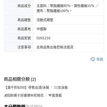
商品成分
主面料：聚酯纖維85％、彈性纖維15％ ／
裡布：聚酯纖維100％。
商品襯墊
活動式襯墊
商品產地
中國製
商品型號
D201216
注意事項
此商品售出後恕無法退貨
客服
商品相關分類 (2)
【滿千折$200】停售出清/泳裝
🏊‍♀️女泳裝
💰招財褲👙好運罩🌺旺桃花
💙富貴藍
本分類熱銷
全站排行