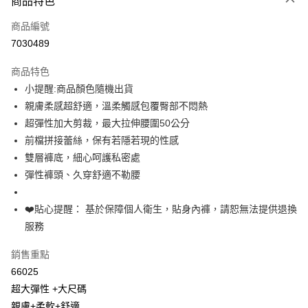
商品特色
信用卡一次付款
商品編號
超商取貨付款
7030489
LINE Pay
商品特色
Apple Pay
小提醒:商品顏色隨機出貨
親膚柔感超舒適，溫柔觸感包覆臀部不悶熱
街口支付
超彈性加大剪裁，最大拉伸腰圍50公分
悠遊付
前檔拼接蕾絲，保有若隱若現的性感
雙層褲底，細心呵護私密處
全盈+PAY
彈性褲頭、久穿舒適不勒腰
大哥付你分期
相關說明
❤️貼心提醒： 基於保障個人衛生，貼身內褲，請恕無法提供退換
【大哥付你分期使用說明】
服務
AFTEE先享後付
1.本服務由台灣大哥大提供，台灣大哥大用戶可立即使用無須另外申請。
2.付款方式選擇「大哥付你分期」，訂單成立後會自動跳轉到大哥付的交易
相關說明
銷售重點
流程，驗證手機門號後，選擇欲分期的期數、繳款截止日，確認付款後即完
【關於「AFTEE先享後付」】
成交易。
66025
Hami Point
AFTEE先享後付是「在收到商品之後才付款」的支付方式。 讓您購物簡單
3.實際核准額度、可分期數及費用金額請依後續交易確認頁面所載為準。
便利好安心！
超大彈性 +大尺碼
相關說明
4.訂單成立30分鐘內，如未前往確認交易或遇審核未通過，訂單將自動取
１．簡單：不需註冊會員、不需綁卡、不需儲值。
「Hami Point」為中華電信所提供之點數服務，可於會員專區綁定中華電信
親膚+柔軟+舒適
消。如遇「轉專審核」未通過狀況，表示未達大哥付你分期系統評分，恕無