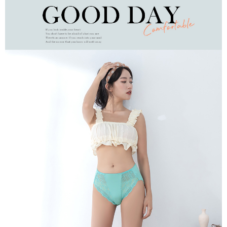
付款後7-11取貨
４．使用「AFTEE先享後付」時，將依據個別帳號之用戶狀況，依本公司即
時審查核予不同之上限額度；若仍有額度不足之情形，本公司將視審查結果
每筆NT$80，滿NT$799(含以上)免運費
請求用戶進行身份認證。
５．嚴禁一人註冊多個帳號或使用他人資訊註冊。若發現惡意使用之情形，
7-11取貨(快速到店)
恩沛科技股份有限公司將有權停止該用戶之使用額度並採取法律行動。
每筆NT$90
宅配/離島不配送
每筆NT$80，滿NT$890(含以上)免運費
黑貓貨到付款
每筆NT$120
國家/地區配送
查看運費