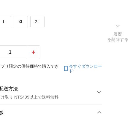
L
XL
2L
履歴
を削除する
アプリ限定の優待価格で購入でき
今すぐダウンロー
ド
配送方法
け取り NT$499以上で送料無料
方法
徴
カード1回払い