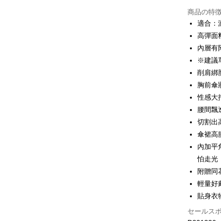
コンビニ
商品の特
LINE Pay
適合：
高彈面
Apple Pay
內層有
JKOPAY
※建議
削肩綁
Easy Walle
胸前傘
Plus Pay
性感大
腰間飄
OP Pay La
切割出
説明
【OP Pay
傘裙高
AFTEE
1. 本サ
內加平
追加の申
説明
2. 支払い
怕走光
一、 AF
Hami Poin
動的に OP
1.お支払
附贈同
払いの回
ドウが表
説明
輕量好
す。
2.SMS
「Hami
3. 実際
貼身衣
ATM払い
3.注文す
信會員帳號後
ジを基準
す。
元)。
セールス
4. 注文
4.ご注文
代金引換
合、注文