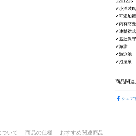
D201226
員の場合は
が発生し
5.商品受
✔小洋裝
評価内容
たはアプリ
配送方法
✔可添加
ングでお
✔內有防
全家取貨
【支払い
代金納付期
✔連體裙
1. 分割払
プリをダウ
配送毎にN
の締め日後
✔遮肚保
以内まで
2. SM
付款後全
✔海灘
湾大直営店
お支払期限
配送毎にN
✔游泳池
で支払い
もとに計算
期限を延
✔泡溫泉
萊爾富取
【注意事
（例：予
1. 本サ
の有無に関
配送毎にN
よって提
商品関連
スを購入
二、支払
付款後萊
渡した後
1.初回 
配送毎にN
す。
完售出清【
き、限度
2. 「OP
シェア
2.決済金額
人情報（
7-11取貨
3.現在、
処理およ
配送毎にN
報の確認
三、利用規
3. 完全
プロテクシ
付款後7-1
ださい：
ht
します。
配送毎にN
について
商品の仕様
おすすめ関連商品
文者の氏