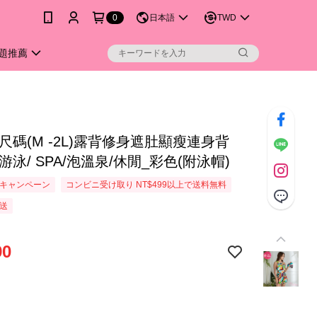
0
日本語
TWD
題推薦
尺碼(M -2L)露背修身遮肚顯瘦連身背
游泳/ SPA/泡溫泉/休閒_彩色(附泳帽)
キャンペーン
コンビニ受け取り NT$499以上で送料無料
送
90