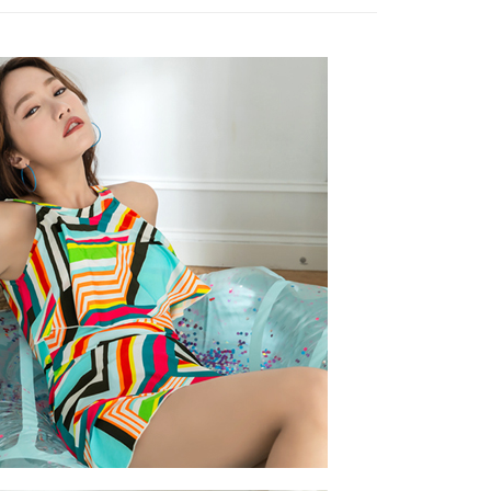
ない）は、AFTEEに渡され当サービスで必要な範囲内で利用
(快速到店)
AFTEEの個人情報の収集、処理、利用について、詳細は
公式ホームページの『個人情報の収集、処理及び利用に関する声
$90
参照ください（
https://aftee.tw/privacypolicy/
）。
不配送
の初回ご利用の際に、審査を通過すれば、最高額がNT$10,000に
T$80、NT$890以上で送料無料
支払い期限を過ぎた場合、その金額に基づいて年利20%の遅
が加算されます。未成年の利用者は、事前に法定代理人または
意を得ればAFTEEをご利用いただけます。
付款
$120
の処理、利用について疑問がある、または関連する法律の権利
たい場合は、ネットプロテクションズ
配送
送料を確認
rotections.co.jp
にご連絡ください。上記に示した個人情報
購入注文書とあわせてAFTEEにご提供いただく、または
にあなたの個人情報の収集、処理、利用を許可することににご同
けない場合は、当サービスを選択しないでください。