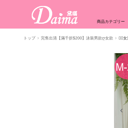
商品カテゴリー
トップ
完售出清【滿千折$200】泳裝男款ღ女款
🏊‍♀