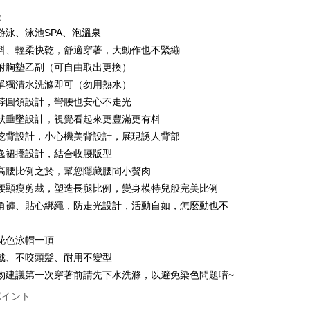
店頭代金引換
徴
游泳、泳池SPA、泡溫泉
料、輕柔快乾，舒適穿著，大動作也不緊繃
附胸墊乙副（可自由取出更換）
單獨清水洗滌即可（勿用熱水）
脖圓領設計，彎腰也安心不走光
t
狀垂墜設計，視覺看起來更豐滿更有料
挖背設計，小心機美背設計，展現誘人背部
逸裙擺設計，結合收腰版型
ter
高腰比例之於，幫您隱藏腰間小贅肉
 Later 使用説明】
腰顯瘦剪裁，塑造長腿比例，變身模特兒般完美比例
代金後払い
ービスは台湾大哥大によって提供され、台湾大哥大のユーザーは
角褲、貼心綁繩，防走光設計，活動自如，怎麼動也不
請なしで即時に利用可能です。
方法で「OP Pay Later」を選択すると、注文が成立した後に自
TEE代金後払いについて
t
 Pay Later の取引プロセスに移行し、携帯番号を確認後、分割
い方法でAFTEE代金後払いを選択すると、携帯電話認証ウィン
花色泳帽一頂
数や支払い期限を選択し、支払いを確認すると取引が完了しま
示されます。
戴、不咬頭髮、耐用不變型
で認証してお支払い手続を進めてください。
 Point」為中華電信所提供之點數服務，可於會員專區綁定中華電
の承認額、分割回数および費用については、後続の取引確認ペー
物建議第一次穿著前請先下水洗滌，以避免染色問題唷~
るときのお支払いは不要です。商品はご指定の住所に配送されま
，即可在購物車使用 Hami Point 折抵消費金額 (1點等於1
とします。
ポイント
成立後30分以内に確認取引を行わない場合や審査が通過しない場
が完了すると、携帯に支払い通知のSMSが届きます。アプリ会
は自動的にキャンセルされます。「転専審査」に未通過の状況