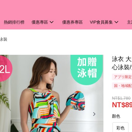
熱銷排行榜
優惠專區
優惠券專區
VIP會員募集
主
️女泳裝
泳衣 大
心泳裝/
アプリ限定
国・地域配
NT$1,780
NT$8
顏色
彩色