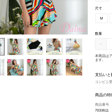
尺寸
M
数量
本商品は
ます。
支払いと
コンビニ受
お支払い
商品の特
クレジット
商品番号
7033611