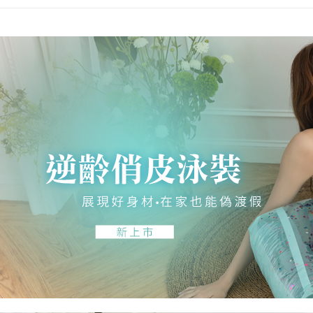
これに限ら
7-11取貨
されます。
AFTEE
配送毎にNT
明』をご
宅配/離島
AFTEE
配送毎にN
なります。
延滞納金
後見人の同
黑貓貨到
配送毎にNT
個人情報
を行使し
國家/地區
cs_tw@netp
を、必要な
AFTEE
意いただ