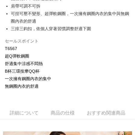
【OP Pay Later 使用説明】
肩帶可調不可拆
AFTEE代金後払い
1. 本サービスは台湾大哥大によって提供され、台湾大哥大のユーザーは追
加の申請なしで即時に利用可能です。
可捏可壓不變形、超彈軟鋼圈，一次擁有鋼圈內衣的集中與無鋼
説明
2. 支払い方法で「OP Pay Later」を選択すると、注文が成立した後に自動
圈內衣的舒適
一、 AFTEE代金後払いについて
的に OP Pay Later の取引プロセスに移行し、携帯番号を確認後、分割払
Hami Point
1.お支払い方法でAFTEE代金後払いを選択すると、携帯電話認証ウィンド
三排三鈎扣，依個人穿著習慣調整舒適下圍
いの回数や支払い期限を選択し、支払いを確認すると取引が完了します。
ウが表示されます。
説明
3. 実際の承認額、分割回数および費用については、後続の取引確認ページ
2.SMSで認証してお支払い手続を進めてください。
「Hami Point」為中華電信所提供之點數服務，可於會員專區綁定中華電信
を基準とします。
セールスポイント
3.注文するときのお支払いは不要です。商品はご指定の住所に配送されま
ATM払い
會員帳號後，即可在購物車使用 Hami Point 折抵消費金額 (1點等於1元)。
4. 注文成立後30分以内に確認取引を行わない場合や審査が通過しない場
T6567
す。
合、注文は自動的にキャンセルされます。「転専審査」に未通過の状況が
4.ご注文が完了すると、携帯に支払い通知のSMSが届きます。アプリ会員
代金引換
超Q彈軟鋼圈
発生した場合は、システムの評価基準に達していないことを意味し、評価
の場合は、AFTEE アプリプッシュ通知が届きます。
内容についての説明はいたしかねます。
舒適集中涼感不悶熱
5.商品受け取り時のお支払いは不要です。商品を確かめてから、SMSまた
配送方法
はアプリの通知に従って、4大コンビニ、またはATM/オンラインバンキン
B杯三環按摩QQ杯
グでお支払いください。
一次擁有鋼圈內衣的集中
【支払い方法の説明】
全家取貨付款
1. 分割払いの金額は電信請求書に統合されず、「OP Pay Later」は毎月の
無鋼圈內衣的舒適
代金納付期限は最短で 14 日以内ですので、ご注意ください。AFTEE アプ
配送毎にNT$80、NT$499以上で送料無料
締め日後に支払いリマインダーのSMSを送信します。
リをダウンロードして AFTEE 会員になるとお支払い期限を最長 45 日以内
2. SMSのリンクを通じて請求書を開いた後、「コンビニバーコード／台湾
まで延長できます。
付款後全家取貨
大直営店舗／銀行振込／街口支払い／iPASS MONEY」などのチャネルで
支払いを選択できます。
配送毎にNT$80、NT$499以上で送料無料
お支払期限は、ショップが請求した期日と、AFTEEで延長できる日数をも
詳細について
商品の仕様
おすすめ関連商品
とに計算されます。AFTEEで注文すると、商品を受け取るまで支払い期限
【注意事項】
萊爾富取貨付款
を延長できますが、商品を期限内に受け取れない場合があります（例：予
1. 本サービスは「台湾大哥大株式会社」（以下「当社」といいます）によ
約商品や商品到着日が比較的遅い商品）。そのため、商品到着の有無に関
配送毎にNT$80、NT$799以上で送料無料
って提供され、ユーザーが取引時に本サービスを通じて商品やサービスを
わらず、AFTEEで指定された期限内にお支払いください。
購入できるようにし、店舗が売買／分割払い売買の債権を当社に譲渡した