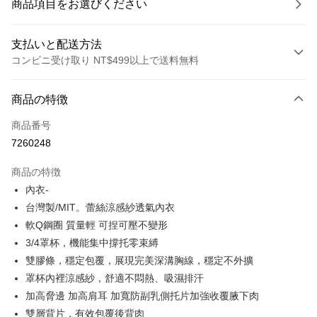
商品項目をお選びください
支払いと配送方法
コンビニ受け取り NT$499以上で送料無料
お支払い方法
商品の特徴
クレジットカード1回払い
商品番号
コンビニ店頭代金引換
7260248
LINE Pay
商品の特徴
Apple Pay
內衣-
台灣製/MIT。蕾絲涼感紗透氣內衣
JKOPAY
軟Q鋼圈 質量輕 可捏可壓不變形
Easy Wallet
3/4罩杯，機能集中撐托零束縛
雙膠條，穩定包覆，展現完美深溝胸線，穩定不外擴
Plus Pay
罩杯內裡涼感紗，舒適不悶熱、吸濕排汗
OP Pay Later
加高脅邊 加高肩耳 加寬防副乳側托片加強收覆腋下肉
説明
雙層背片，有效包覆後背肉