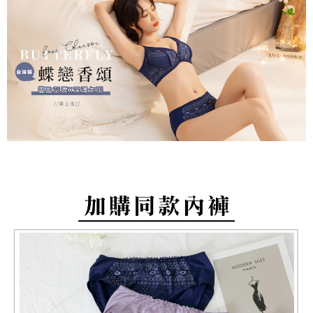
付款後萊爾富取貨
後、契約に基づいて当社の請求書で帳款を支払うことになります。
二、支払い限度額
2. 「OP Pay Later」を利用する契約関係の目的から、店舗はあなたの個人
配送毎にNT$80、NT$799以上で送料無料
1.初回 AFTEEを ご利用の際に、認証結果及び当社の審査の結果に基づ
情報（名前、電話または住所を含む）を台湾大哥大に提供し、収集、処理
き、限度額が設定されます。
および利用するために、当社があなた本人と分割請求書に必要な情報の確
7-11取貨付款
2.決済金額は最低NT$20です。
認、照合および修正を行います。
3.現在、台湾の会員のみご利用いただけます。
配送毎にNT$80、NT$799以上で送料無料
3. 完全なユーザーサービス規約については、以下のリンクを参照してくだ
さい：
https://oppay.tw/userRule
三、利用規約「AFTEE代金後払い」（以下当サービスという）はネットプ
付款後7-11取貨
ロテクションズ（以下 AFTEE という）が提供し、AFTEEが代金を徴収し
配送毎にNT$80、NT$799以上で送料無料
ます。当サービスご利用の際に提供しなければならない個人情報（注文者
の氏名、電話番号、受取人の氏名、電話番号、受取人住所を含むがこれに
限らない）は、AFTEEに渡され当サービスで必要な範囲内で利用されま
7-11取貨(快速到店)
す。AFTEEの個人情報の収集、処理、利用について、詳細はAFTEE公式ホ
配送毎にNT$90
ームページの『個人情報の収集、処理及び利用に関する声明』をご参照く
ださい（
https://aftee.tw/privacypolicy/
）。
宅配/離島不配送
AFTEEの初回ご利用の際に、審査を通過すれば、最高額がNT$10,000にな
配送毎にNT$80、NT$890以上で送料無料
ります。支払い期限を過ぎた場合、その金額に基づいて年利20%の遅延滞
納金が加算されます。未成年の利用者は、事前に法定代理人または後見人
黑貓貨到付款
の同意を得ればAFTEEをご利用いただけます。
配送毎にNT$120
個人情報の処理、利用について疑問がある、または関連する法律の権利を
國家/地區配送
送料を確認
行使したい場合は、ネットプロテクションズ
cs_tw@netprotections.co.jp
にご連絡ください。上記に示した個人情報を、必要な購入注文書とあわせ
てAFTEEにご提供いただく、またはAFTEEにあなたの個人情報の収集、処