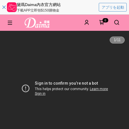
黛瑪Daima內衣官方網站
アプリを起動
下載APP立即領$150購物金
0
1
/
11