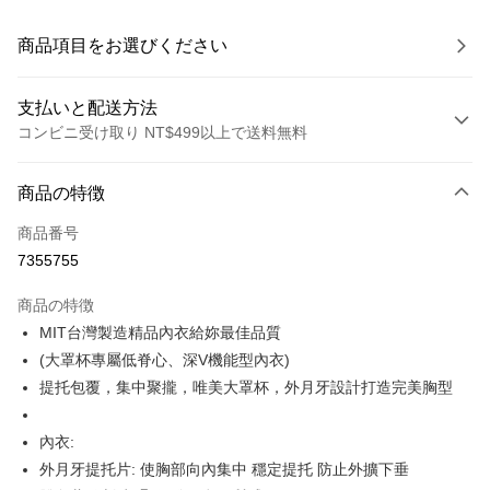
商品項目をお選びください
支払いと配送方法
コンビニ受け取り NT$499以上で送料無料
お支払い方法
商品の特徴
クレジットカード1回払い
商品番号
コンビニ店頭代金引換
7355755
LINE Pay
商品の特徴
Apple Pay
MIT台灣製造精品內衣給妳最佳品質
(大罩杯專屬低脊心、深V機能型內衣)
JKOPAY
提托包覆，集中聚攏，唯美大罩杯，外月牙設計打造完美胸型
Easy Wallet
內衣:
Plus Pay
外月牙提托片: 使胸部向內集中 穩定提托 防止外擴下垂
OP Pay Later