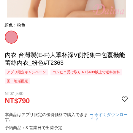
顏色：粉色
內衣 台灣製(E-F)大罩杯深V側托集中包覆機能
蕾絲內衣_粉色#T2363
アプリ限定キャンペーン
コンビニ受け取り NT$499以上で送料無料
国・地域配送
NT$1,580
NT$790
本商品はアプリ限定の優待価格で購入できま
今すぐダウンロー
す。
ド
予約商品：3 営業日で出荷予定