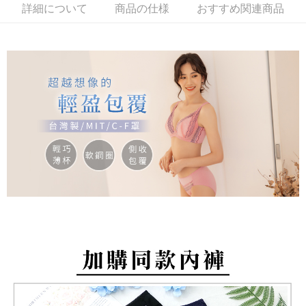
約商品や商品到着日が比較的遅い商品）。そのため、商品到着の有無に関
配送毎にNT$80、NT$799以上で送料無料
って提供され、ユーザーが取引時に本サービスを通じて商品やサービスを
詳細について
商品の仕様
おすすめ関連商品
わらず、AFTEEで指定された期限内にお支払いください。
購入できるようにし、店舗が売買／分割払い売買の債権を当社に譲渡した
付款後萊爾富取貨
後、契約に基づいて当社の請求書で帳款を支払うことになります。
二、支払い限度額
2. 「OP Pay Later」を利用する契約関係の目的から、店舗はあなたの個人
配送毎にNT$80、NT$799以上で送料無料
1.初回 AFTEEを ご利用の際に、認証結果及び当社の審査の結果に基づ
情報（名前、電話または住所を含む）を台湾大哥大に提供し、収集、処理
き、限度額が設定されます。
および利用するために、当社があなた本人と分割請求書に必要な情報の確
7-11取貨付款
2.決済金額は最低NT$20です。
認、照合および修正を行います。
3.現在、台湾の会員のみご利用いただけます。
配送毎にNT$80、NT$799以上で送料無料
3. 完全なユーザーサービス規約については、以下のリンクを参照してくだ
さい：
https://oppay.tw/userRule
三、利用規約「AFTEE代金後払い」（以下当サービスという）はネットプ
付款後7-11取貨
ロテクションズ（以下 AFTEE という）が提供し、AFTEEが代金を徴収し
配送毎にNT$80、NT$799以上で送料無料
ます。当サービスご利用の際に提供しなければならない個人情報（注文者
の氏名、電話番号、受取人の氏名、電話番号、受取人住所を含むがこれに
限らない）は、AFTEEに渡され当サービスで必要な範囲内で利用されま
7-11取貨(快速到店)
す。AFTEEの個人情報の収集、処理、利用について、詳細はAFTEE公式ホ
配送毎にNT$90
ームページの『個人情報の収集、処理及び利用に関する声明』をご参照く
ださい（
https://aftee.tw/privacypolicy/
）。
宅配/離島不配送
AFTEEの初回ご利用の際に、審査を通過すれば、最高額がNT$10,000にな
配送毎にNT$80、NT$890以上で送料無料
ります。支払い期限を過ぎた場合、その金額に基づいて年利20%の遅延滞
納金が加算されます。未成年の利用者は、事前に法定代理人または後見人
黑貓貨到付款
の同意を得ればAFTEEをご利用いただけます。
配送毎にNT$120
個人情報の処理、利用について疑問がある、または関連する法律の権利を
國家/地區配送
送料を確認
行使したい場合は、ネットプロテクションズ
cs_tw@netprotections.co.jp