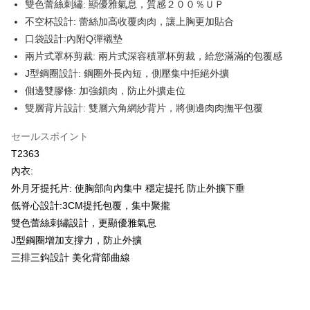
雙色蕾絲刺繡: 顯優雅氣息，質感２００％ＵＰ
説明
不空杯設計: 蕾絲加高收覆肉肉，讓上胸更加貼合
【OP Pay Later 使用説明】
口袋設計:內附Q彈襯墊
AFTEE代金後払い
1. 本サービスは台湾大哥大によって提供され、台湾大哥大のユーザーは追
加の申請なしで即時に利用可能です。
兩片式罩杯剪裁: 兩片式深容積罩杯剪裁，給您滿滿的包覆感
説明
2. 支払い方法で「OP Pay Later」を選択すると、注文が成立した後に自動
J型鋼圈設計: 鋼圈外長內短，側壓集中拒絕外擴
一、 AFTEE代金後払いについて
的に OP Pay Later の取引プロセスに移行し、携帯番号を確認後、分割払
Hami Point
1.お支払い方法でAFTEE代金後払いを選択すると、携帯電話認証ウィンド
側邊雙膠條: 加強鎖肉，防止外擴走位
いの回数や支払い期限を選択し、支払いを確認すると取引が完了します。
ウが表示されます。
説明
3. 実際の承認額、分割回数および費用については、後続の取引確認ページ
雙層背片設計: 雙層六角網紗背片，將側邊肉肉撫平包覆
2.SMSで認証してお支払い手続を進めてください。
「Hami Point」為中華電信所提供之點數服務，可於會員專區綁定中華電信
を基準とします。
3.注文するときのお支払いは不要です。商品はご指定の住所に配送されま
ATM払い
會員帳號後，即可在購物車使用 Hami Point 折抵消費金額 (1點等於1元)。
4. 注文成立後30分以内に確認取引を行わない場合や審査が通過しない場
セールスポイント
す。
合、注文は自動的にキャンセルされます。「転専審査」に未通過の状況が
4.ご注文が完了すると、携帯に支払い通知のSMSが届きます。アプリ会員
代金引換
T2363
発生した場合は、システムの評価基準に達していないことを意味し、評価
の場合は、AFTEE アプリプッシュ通知が届きます。
内容についての説明はいたしかねます。
內衣:
5.商品受け取り時のお支払いは不要です。商品を確かめてから、SMSまた
配送方法
はアプリの通知に従って、4大コンビニ、またはATM/オンラインバンキン
外月牙提托片: 使胸部向內集中 穩定提托 防止外擴下垂
グでお支払いください。
低脊心設計:3CM提托包覆，集中聚攏
【支払い方法の説明】
全家取貨付款
1. 分割払いの金額は電信請求書に統合されず、「OP Pay Later」は毎月の
雙色蕾絲刺繡設計，更顯優雅氣息
代金納付期限は最短で 14 日以内ですので、ご注意ください。AFTEE アプ
配送毎にNT$80、NT$499以上で送料無料
締め日後に支払いリマインダーのSMSを送信します。
リをダウンロードして AFTEE 会員になるとお支払い期限を最長 45 日以内
J型鋼圈增加支撐力，防止外擴
2. SMSのリンクを通じて請求書を開いた後、「コンビニバーコード／台湾
まで延長できます。
付款後全家取貨
大直営店舗／銀行振込／街口支払い／iPASS MONEY」などのチャネルで
三排三鈎設計 美化背部曲線
支払いを選択できます。
配送毎にNT$80、NT$499以上で送料無料
お支払期限は、ショップが請求した期日と、AFTEEで延長できる日数をも
とに計算されます。AFTEEで注文すると、商品を受け取るまで支払い期限
【注意事項】
萊爾富取貨付款
を延長できますが、商品を期限内に受け取れない場合があります（例：予
1. 本サービスは「台湾大哥大株式会社」（以下「当社」といいます）によ