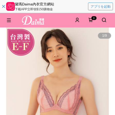
黛瑪Daima內衣官方網站
アプリを起動
下載APP立即領$150購物金
0
1
/
9