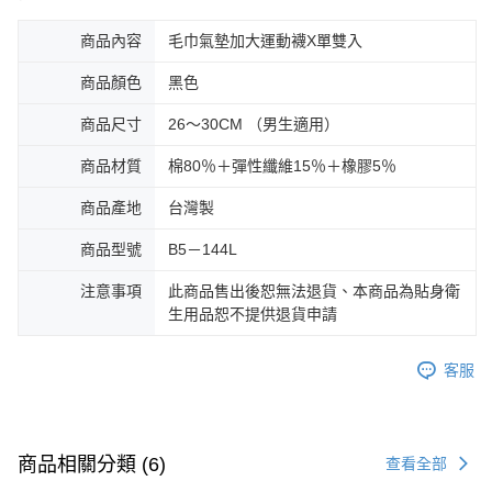
商品內容
毛巾氣墊加大運動襪X單雙入
商品顏色
黑色
商品尺寸
26～30CM （男生適用）
商品材質
棉80％＋彈性纖維15％＋橡膠5％
商品產地
台灣製
商品型號
B5－144L
注意事項
此商品售出後恕無法退貨、本商品為貼身衛
生用品恕不提供退貨申請
客服
商品相關分類 (6)
查看全部