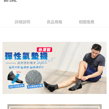
B5-144L
【大哥付你分期使用說明】
AFTEE先享後付
1.本服務由台灣大哥大提供，台灣大哥大用戶可立即使用無須另外申請。
2.付款方式選擇「大哥付你分期」，訂單成立後會自動跳轉到大哥付的交易
相關說明
流程，驗證手機門號後，選擇欲分期的期數、繳款截止日，確認付款後即完
【關於「AFTEE先享後付」】
成交易。
Hami Point
AFTEE先享後付是「在收到商品之後才付款」的支付方式。 讓您購物簡單
詳細說明
商品規格
相關推薦
3.實際核准額度、可分期數及費用金額請依後續交易確認頁面所載為準。
便利好安心！
相關說明
4.訂單成立30分鐘內，如未前往確認交易或遇審核未通過，訂單將自動取
１．簡單：不需註冊會員、不需綁卡、不需儲值。
「Hami Point」為中華電信所提供之點數服務，可於會員專區綁定中華電信
消。如遇「轉專審核」未通過狀況，表示未達大哥付你分期系統評分，恕無
２．便利：只要手機號碼，簡訊認證，即可結帳。
ATM付款
會員帳號後，即可在購物車使用 Hami Point 折抵消費金額 (1點等於1元)。
法說明評估內容。
３．安心：先確認商品／服務後，再付款。
【繳款方式說明】
貨到付款
1.分期款項不併入電信帳單，「大哥付你分期」於每月結算日後寄送繳費提
【「AFTEE先享後付」結帳流程】
醒簡訊。
１．於結帳方式選擇「AFTEE先享後付」後，將跳轉至「AFTEE先享後付」
2.透過簡訊連結打開帳單後，可選擇「超商條碼／台灣大直營門市／銀行轉
結帳頁面，進行簡訊認證並確認金額後，即可完成結帳。
運送方式
帳／街口支付／iPASS MONEY」等通路繳費。
２．訂單成立數日內，您將收到繳費通知簡訊。
全家取貨付款
３．收到繳費通知簡訊後14天內，點擊此簡訊中的連結，可透過四大超商／
【注意事項】
ATM／網路銀行／等多元方式進行付款，方視為交易完成。
每筆NT$80，滿NT$499(含以上)免運費
1.本服務係由「台灣大哥大股份有限公司」（以下簡稱本公司）所提供，讓
※ 請注意：結帳手續完成當下不需立刻繳費，但若您需要取消訂單，請聯絡
用戶於交易時，得透過本服務購買商品或服務，並由商店將買賣／分期付款
購買商品的店家。未經商家同意取消之訂單仍視為有效，需透過AFTEE先享
付款後全家取貨
買賣價金債權讓與本公司後，依約使用本公司帳單繳交帳款。
後付繳納相關費用。
2.基於同意付款使用「大哥付你分期」之契約關係目的，商店將以您的個人
每筆NT$80，滿NT$499(含以上)免運費
※ 交易是否成功請以「AFTEE先享後付 」之結帳頁面顯示為準，若有關於
資料（包含姓名、電話或地址）提供予台灣大哥大進項蒐集、處理及利用，
是否繳費成功／繳費後需取消欲退款等相關疑問，請聯繫「AFTEE先享後付
由本公司與您本人進行分期帳單所需資料之確認、核對及更正。
萊爾富取貨付款
客戶支援中心」
https://netprotections.freshdesk.com/support/home
3.完整用戶服務條款，請詳閱以下連結：
https://oppay.tw/userRule
每筆NT$80，滿NT$799(含以上)免運費
【注意事項】
１．透過由恩沛科技股份有限公司提供之「AFTEE先享後付」服務完成之交