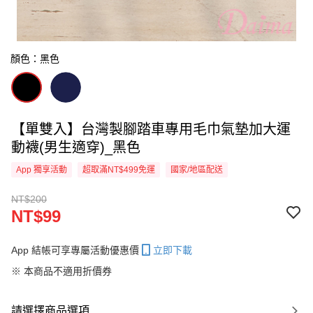
顏色：黑色
【單雙入】台灣製腳踏車專用毛巾氣墊加大運
動襪(男生適穿)_黑色
App 獨享活動
超取滿NT$499免運
國家/地區配送
NT$200
NT$99
App 結帳可享專屬活動優惠價
立即下載
※ 本商品不適用折價券
請選擇商品選項