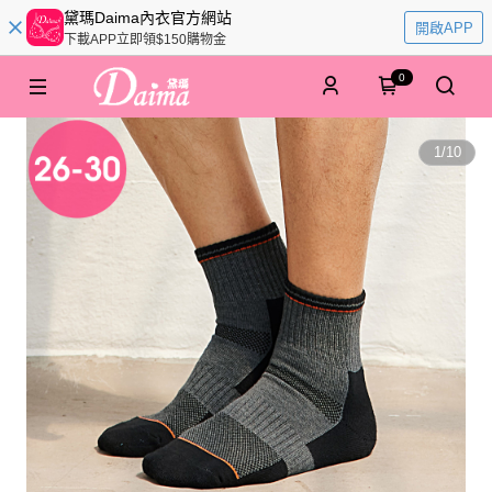
黛瑪Daima內衣官方網站
開啟APP
下載APP立即領$150購物金
0
1
/
10