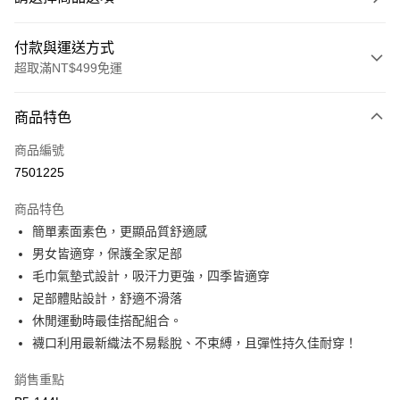
付款與運送方式
超取滿NT$499免運
付款方式
商品特色
信用卡一次付款
商品編號
超商取貨付款
7501225
LINE Pay
商品特色
Apple Pay
簡單素面素色，更顯品質舒適感
男女皆適穿，保護全家足部
街口支付
毛巾氣墊式設計，吸汗力更強，四季皆適穿
悠遊付
足部體貼設計，舒適不滑落
休閒運動時最佳搭配組合。
全盈+PAY
襪口利用最新織法不易鬆脫、不束縛，且彈性持久佳耐穿！
大哥付你分期
銷售重點
相關說明