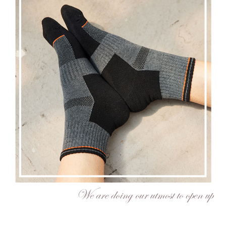
付款後萊爾富取貨
易，需依本服務之必要範圍內提供個人資料，並將交易相關給付款項請求債
每筆NT$80，滿NT$799(含以上)免運費
權轉讓予恩沛科技股份有限公司。
２．關於個人資料處理事宜，請瀏覽以下網址：
https://aftee.tw/terms/#terms3
7-11取貨付款
３．未成年的使用者請事先徵得法定代理人或監護人之同意方可使用
每筆NT$80，滿NT$799(含以上)免運費
「AFTEE先享後付」，若未經同意申辦者引起之損失，本公司不負相關責
任。
付款後7-11取貨
４．使用「AFTEE先享後付」時，將依據個別帳號之用戶狀況，依本公司即
時審查核予不同之上限額度；若仍有額度不足之情形，本公司將視審查結果
每筆NT$80，滿NT$799(含以上)免運費
請求用戶進行身份認證。
５．嚴禁一人註冊多個帳號或使用他人資訊註冊。若發現惡意使用之情形，
7-11取貨(快速到店)
恩沛科技股份有限公司將有權停止該用戶之使用額度並採取法律行動。
每筆NT$90
宅配/離島不配送
每筆NT$80，滿NT$890(含以上)免運費
黑貓貨到付款
每筆NT$120
國家/地區配送
查看運費