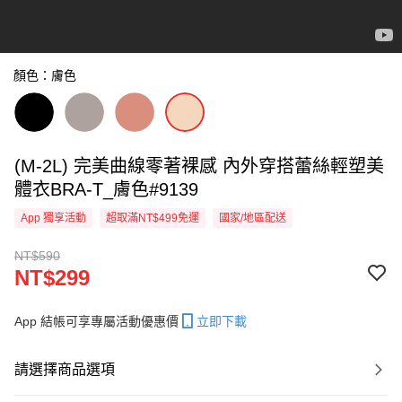
顏色：膚色
(M-2L) 完美曲線零著裸感 內外穿搭蕾絲輕塑美
體衣BRA-T_膚色#9139
App 獨享活動
超取滿NT$499免運
國家/地區配送
NT$590
NT$299
App 結帳可享專屬活動優惠價
立即下載
請選擇商品選項