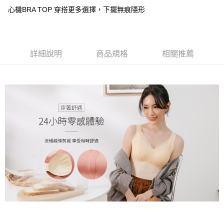
2.付款方式選擇「大哥付你分期」，訂單成立後會自動跳轉到大哥付的交易
相關說明
心機BRA TOP 穿搭更多選擇，下擺無痕隱形
流程，驗證手機門號後，選擇欲分期的期數、繳款截止日，確認付款後即完
【關於「AFTEE先享後付」】
成交易。
Hami Point
AFTEE先享後付是「在收到商品之後才付款」的支付方式。 讓您購物簡單
3.實際核准額度、可分期數及費用金額請依後續交易確認頁面所載為準。
便利好安心！
相關說明
4.訂單成立30分鐘內，如未前往確認交易或遇審核未通過，訂單將自動取
１．簡單：不需註冊會員、不需綁卡、不需儲值。
「Hami Point」為中華電信所提供之點數服務，可於會員專區綁定中華電信
消。如遇「轉專審核」未通過狀況，表示未達大哥付你分期系統評分，恕無
２．便利：只要手機號碼，簡訊認證，即可結帳。
ATM付款
詳細說明
商品規格
相關推薦
會員帳號後，即可在購物車使用 Hami Point 折抵消費金額 (1點等於1元)。
法說明評估內容。
３．安心：先確認商品／服務後，再付款。
【繳款方式說明】
貨到付款
1.分期款項不併入電信帳單，「大哥付你分期」於每月結算日後寄送繳費提
【「AFTEE先享後付」結帳流程】
醒簡訊。
１．於結帳方式選擇「AFTEE先享後付」後，將跳轉至「AFTEE先享後付」
2.透過簡訊連結打開帳單後，可選擇「超商條碼／台灣大直營門市／銀行轉
結帳頁面，進行簡訊認證並確認金額後，即可完成結帳。
運送方式
帳／街口支付／iPASS MONEY」等通路繳費。
２．訂單成立數日內，您將收到繳費通知簡訊。
全家取貨付款
３．收到繳費通知簡訊後14天內，點擊此簡訊中的連結，可透過四大超商／
【注意事項】
ATM／網路銀行／等多元方式進行付款，方視為交易完成。
每筆NT$80，滿NT$499(含以上)免運費
1.本服務係由「台灣大哥大股份有限公司」（以下簡稱本公司）所提供，讓
※ 請注意：結帳手續完成當下不需立刻繳費，但若您需要取消訂單，請聯絡
用戶於交易時，得透過本服務購買商品或服務，並由商店將買賣／分期付款
購買商品的店家。未經商家同意取消之訂單仍視為有效，需透過AFTEE先享
付款後全家取貨
買賣價金債權讓與本公司後，依約使用本公司帳單繳交帳款。
後付繳納相關費用。
2.基於同意付款使用「大哥付你分期」之契約關係目的，商店將以您的個人
每筆NT$80，滿NT$499(含以上)免運費
※ 交易是否成功請以「AFTEE先享後付 」之結帳頁面顯示為準，若有關於
資料（包含姓名、電話或地址）提供予台灣大哥大進項蒐集、處理及利用，
是否繳費成功／繳費後需取消欲退款等相關疑問，請聯繫「AFTEE先享後付
由本公司與您本人進行分期帳單所需資料之確認、核對及更正。
萊爾富取貨付款
客戶支援中心」
https://netprotections.freshdesk.com/support/home
3.完整用戶服務條款，請詳閱以下連結：
https://oppay.tw/userRule
每筆NT$80，滿NT$799(含以上)免運費
【注意事項】
１．透過由恩沛科技股份有限公司提供之「AFTEE先享後付」服務完成之交
付款後萊爾富取貨
易，需依本服務之必要範圍內提供個人資料，並將交易相關給付款項請求債
每筆NT$80，滿NT$799(含以上)免運費
權轉讓予恩沛科技股份有限公司。