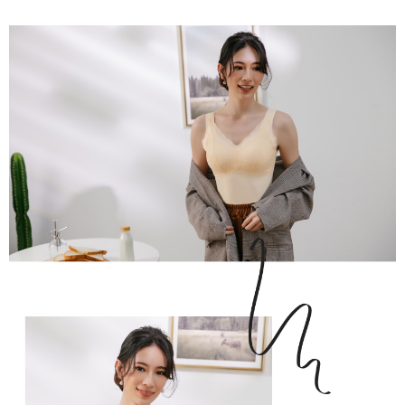
２．關於個人資料處理事宜，請瀏覽以下網址：
https://aftee.tw/terms/#terms3
7-11取貨付款
３．未成年的使用者請事先徵得法定代理人或監護人之同意方可使用
每筆NT$80，滿NT$799(含以上)免運費
「AFTEE先享後付」，若未經同意申辦者引起之損失，本公司不負相關責
任。
付款後7-11取貨
４．使用「AFTEE先享後付」時，將依據個別帳號之用戶狀況，依本公司即
時審查核予不同之上限額度；若仍有額度不足之情形，本公司將視審查結果
每筆NT$80，滿NT$799(含以上)免運費
請求用戶進行身份認證。
５．嚴禁一人註冊多個帳號或使用他人資訊註冊。若發現惡意使用之情形，
7-11取貨(快速到店)
恩沛科技股份有限公司將有權停止該用戶之使用額度並採取法律行動。
每筆NT$90
宅配/離島不配送
每筆NT$80，滿NT$890(含以上)免運費
黑貓貨到付款
每筆NT$120
國家/地區配送
查看運費