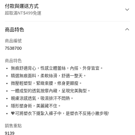
付款與運送方式
超取滿NT$499免運
付款方式
商品特色
信用卡一次付款
商品編號
超商取貨付款
7538700
LINE Pay
商品特色
Apple Pay
無痕舒適背心，性感立體蕾絲，內搭、外穿皆宜。
精選無痕面料，柔軟絲滑，舒適一整天。
街口支付
微壓輕塑型，緊緻束腰，修身更顯瘦。
悠遊付
一體成型的透氣按摩內襯，呈現完美胸型。
親膚涼感透氣，吸濕排汗不悶熱。
全盈+PAY
隱形塑身術，美麗藏不住。
大哥付你分期
💖可將塑衣下擺紮入褲子中，是塑衣不反捲小撇步哦!
相關說明
銷售重點
【大哥付你分期使用說明】
AFTEE先享後付
1.本服務由台灣大哥大提供，台灣大哥大用戶可立即使用無須另外申請。
9139