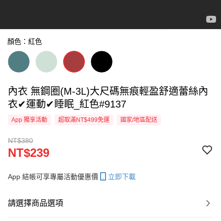
顏色：紅色
內衣 無鋼圈(M-3L)大尺碼無痕輕盈舒適蕾絲內
衣✔運動✔睡眠_紅色#9137
App 獨享活動
超取滿NT$499免運
國家/地區配送
NT$380
NT$239
App 結帳可享專屬活動優惠價
立即下載
請選擇商品選項