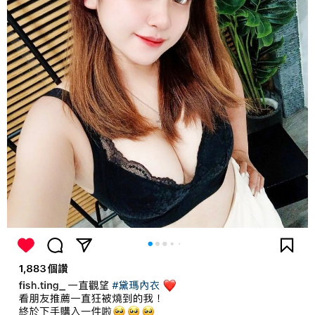
２．關於個人資料處理事宜，請瀏覽以下網址：
https://aftee.tw/terms/#terms3
7-11取貨付款
３．未成年的使用者請事先徵得法定代理人或監護人之同意方可使用
每筆NT$80，滿NT$799(含以上)免運費
「AFTEE先享後付」，若未經同意申辦者引起之損失，本公司不負相關責
任。
付款後7-11取貨
４．使用「AFTEE先享後付」時，將依據個別帳號之用戶狀況，依本公司即
時審查核予不同之上限額度；若仍有額度不足之情形，本公司將視審查結果
每筆NT$80，滿NT$799(含以上)免運費
請求用戶進行身份認證。
５．嚴禁一人註冊多個帳號或使用他人資訊註冊。若發現惡意使用之情形，
7-11取貨(快速到店)
恩沛科技股份有限公司將有權停止該用戶之使用額度並採取法律行動。
每筆NT$90
宅配/離島不配送
每筆NT$80，滿NT$890(含以上)免運費
黑貓貨到付款
每筆NT$120
國家/地區配送
查看運費