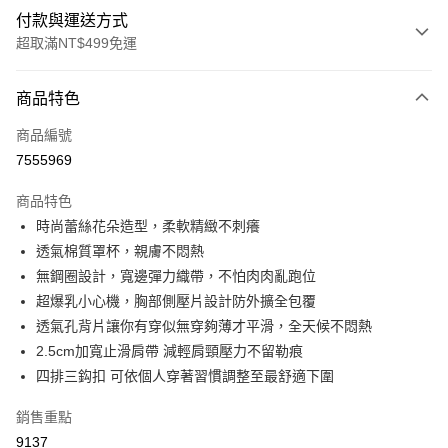
付款與運送方式
超取滿NT$499免運
付款方式
商品特色
信用卡一次付款
商品編號
超商取貨付款
7555969
LINE Pay
商品特色
Apple Pay
時尚蕾絲花朵造型，柔軟精緻不刺癢
透氣棉質罩杯，親膚不悶熱
街口支付
無鋼圈設計，寬邊彈力織帶，不怕肉肉亂跑位
悠遊付
超爆乳小心機，胸部側壓片設計防外擴全包覆
透氣孔背片讓你有穿似無穿夠薄才平滑，全天候不悶熱
全盈+PAY
2.5cm加寬止滑肩帶 減輕肩頸壓力不留勒痕
大哥付你分期
四排三鈎扣 可依個人穿著習慣調整至最舒適下圍
相關說明
銷售重點
【大哥付你分期使用說明】
AFTEE先享後付
1.本服務由台灣大哥大提供，台灣大哥大用戶可立即使用無須另外申請。
9137