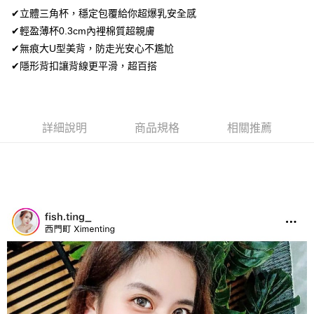
2.付款方式選擇「大哥付你分期」，訂單成立後會自動跳轉到大哥付的交易
相關說明
✔立體三角杯，穩定包覆給你超爆乳安全感
流程，驗證手機門號後，選擇欲分期的期數、繳款截止日，確認付款後即完
【關於「AFTEE先享後付」】
成交易。
✔輕盈薄杯0.3cm內裡棉質超親膚
Hami Point
AFTEE先享後付是「在收到商品之後才付款」的支付方式。 讓您購物簡單
3.實際核准額度、可分期數及費用金額請依後續交易確認頁面所載為準。
便利好安心！
✔無痕大U型美背，防走光安心不尷尬
相關說明
4.訂單成立30分鐘內，如未前往確認交易或遇審核未通過，訂單將自動取
１．簡單：不需註冊會員、不需綁卡、不需儲值。
「Hami Point」為中華電信所提供之點數服務，可於會員專區綁定中華電信
✔隱形背扣讓背線更平滑，超百搭
消。如遇「轉專審核」未通過狀況，表示未達大哥付你分期系統評分，恕無
２．便利：只要手機號碼，簡訊認證，即可結帳。
ATM付款
會員帳號後，即可在購物車使用 Hami Point 折抵消費金額 (1點等於1元)。
法說明評估內容。
３．安心：先確認商品／服務後，再付款。
【繳款方式說明】
貨到付款
1.分期款項不併入電信帳單，「大哥付你分期」於每月結算日後寄送繳費提
【「AFTEE先享後付」結帳流程】
醒簡訊。
１．於結帳方式選擇「AFTEE先享後付」後，將跳轉至「AFTEE先享後付」
詳細說明
商品規格
相關推薦
2.透過簡訊連結打開帳單後，可選擇「超商條碼／台灣大直營門市／銀行轉
結帳頁面，進行簡訊認證並確認金額後，即可完成結帳。
運送方式
帳／街口支付／iPASS MONEY」等通路繳費。
２．訂單成立數日內，您將收到繳費通知簡訊。
全家取貨付款
３．收到繳費通知簡訊後14天內，點擊此簡訊中的連結，可透過四大超商／
【注意事項】
ATM／網路銀行／等多元方式進行付款，方視為交易完成。
每筆NT$80，滿NT$499(含以上)免運費
1.本服務係由「台灣大哥大股份有限公司」（以下簡稱本公司）所提供，讓
※ 請注意：結帳手續完成當下不需立刻繳費，但若您需要取消訂單，請聯絡
用戶於交易時，得透過本服務購買商品或服務，並由商店將買賣／分期付款
購買商品的店家。未經商家同意取消之訂單仍視為有效，需透過AFTEE先享
付款後全家取貨
買賣價金債權讓與本公司後，依約使用本公司帳單繳交帳款。
後付繳納相關費用。
2.基於同意付款使用「大哥付你分期」之契約關係目的，商店將以您的個人
每筆NT$80，滿NT$499(含以上)免運費
※ 交易是否成功請以「AFTEE先享後付 」之結帳頁面顯示為準，若有關於
資料（包含姓名、電話或地址）提供予台灣大哥大進項蒐集、處理及利用，
是否繳費成功／繳費後需取消欲退款等相關疑問，請聯繫「AFTEE先享後付
由本公司與您本人進行分期帳單所需資料之確認、核對及更正。
萊爾富取貨付款
客戶支援中心」
https://netprotections.freshdesk.com/support/home
3.完整用戶服務條款，請詳閱以下連結：
https://oppay.tw/userRule
每筆NT$80，滿NT$799(含以上)免運費
【注意事項】
１．透過由恩沛科技股份有限公司提供之「AFTEE先享後付」服務完成之交
付款後萊爾富取貨
易，需依本服務之必要範圍內提供個人資料，並將交易相關給付款項請求債
每筆NT$80，滿NT$799(含以上)免運費
權轉讓予恩沛科技股份有限公司。