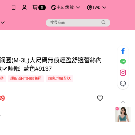
0
中文 (繁體)
TWD
無鋼圈(M-3L)大尺碼無痕輕盈舒適蕾絲內
✔睡眠_藍色#9137
活動
超取滿NT$499免運
國家/地區配送
39
色