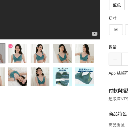
藍色
尺寸
M
數量
App 結
付款與運
超取滿NT$
付款方式
商品特色
信用卡一
商品編號