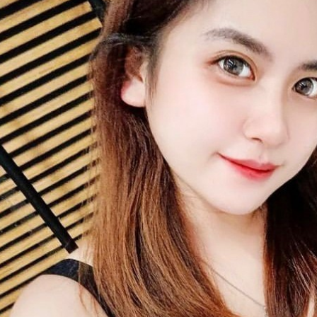
每筆NT$8
結果請求
５．嚴禁
形，恩沛
7-11取貨
動。
每筆NT$9
宅配/離島
每筆NT$8
黑貓貨到
每筆NT$1
國家/地區