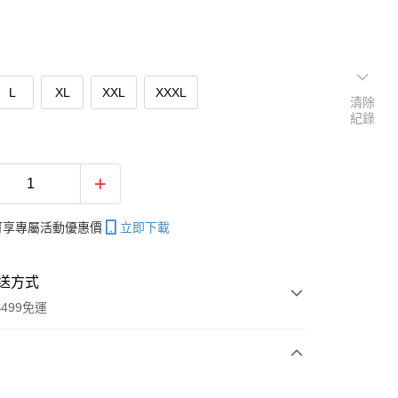
L
XL
XXL
XXXL
清除
紀錄
帳可享專屬活動優惠價
立即下載
送方式
499免運
次付款