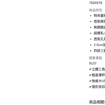
7555978
超商取貨
商品特色
LINE Pay
時尚蕾
透氣棉
Apple Pay
無鋼圈
街口支付
超爆乳
透氣孔
悠遊付
2.5
全盈+PAY
四排三
大哥付你
銷售重點
相關說明
9137
【大哥付
✔立體三
AFTEE先
1.本服務
✔輕盈薄杯
2.付款方
相關說明
流程，驗
✔無痕大
【關於「A
Hami Poin
完成交易
AFTEE
✔隱形背
3.實際核
便利好安
相關說明
4.訂單成
１．簡單
「Hami
消。如遇
ATM付款
２．便利
信會員帳號後
無法說明
商品相關分
３．安心
元)。