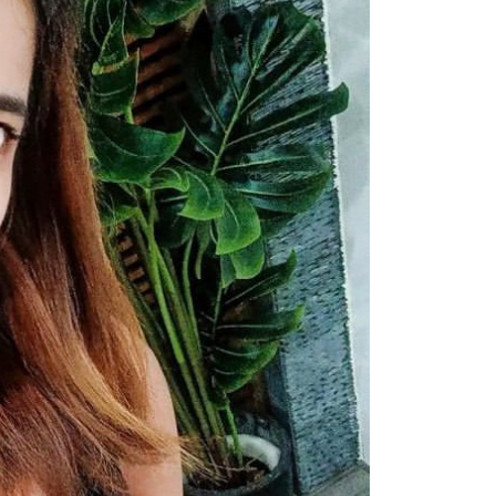
0，滿NT$799(含以上)免運費
用戶進行身份認證。
一人註冊多個帳號或使用他人資訊註冊。若發現惡意使用之情
科技股份有限公司將有權停止該用戶之使用額度並採取法律行
(快速到店)
0
不配送
0，滿NT$890(含以上)免運費
付款
20
配送
查看運費