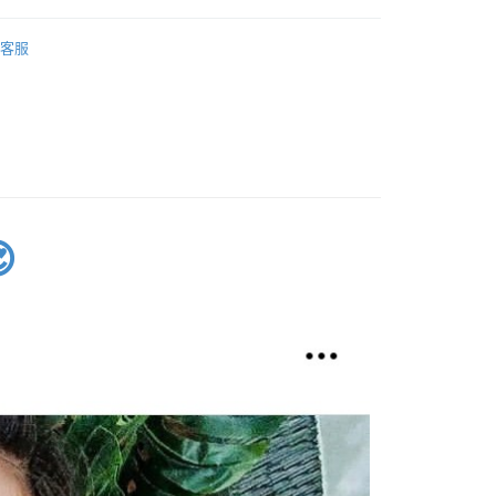
式說明】
項不併入電信帳單，「大哥付你分期」於每月結算日後寄送繳費提
EE先享後付」結帳流程】
罩杯分類
M~4XL
方式選擇「AFTEE先享後付」後，將跳轉至「AFTEE先享後
客服
訊連結打開帳單後，可選擇「超商條碼／台灣大直營門市／銀行轉
款式特搜
無鋼圈│釋壓零束縛 ღ挺立有型
頁面，進行簡訊認證並確認金額後，即可完成結帳。
付／iPASS MONEY」等通路繳費。
成立數日內，您將收到繳費通知簡訊。
好運罩🌺旺桃花
💙富貴藍
費通知簡訊後14天內，點擊此簡訊中的連結，可透過四大超商
付款
項】
網路銀行／等多元方式進行付款，方視為交易完成。
&網紅實穿試衣間
係由「台灣大哥大股份有限公司」（以下簡稱本公司）所提供，讓
：結帳手續完成當下不需立刻繳費，但若您需要取消訂單，請聯
0，滿NT$499(含以上)免運費
易時，得透過本服務購買商品或服務，並由商店將買賣／分期付
的店家。未經商家同意取消之訂單仍視為有效，需透過AFTEE
區
大罩杯內衣
金債權讓與本公司後，依約使用本公司帳單繳交帳款。
繳納相關費用。
家取貨
意付款使用「大哥付你分期」之契約關係目的，商店將以您的個人
否成功請以「AFTEE先享後付 」之結帳頁面顯示為準，若有關於
 釋壓零束縛挺立有型
0，滿NT$499(含以上)免運費
含姓名、電話或地址）提供予台灣大哥大進項蒐集、處理及利
功／繳費後需取消欲退款等相關疑問，請聯繫「AFTEE先享後
公司與您本人進行分期帳單所需資料之確認、核對及更正。

援中心」
https://netprotections.freshdesk.com/support/home
戶服務條款，請詳閱以下連結：
https://oppay.tw/userRule
貨付款
項】
0，滿NT$799(含以上)免運費
恩沛科技股份有限公司提供之「AFTEE先享後付」服務完成之
依本服務之必要範圍內提供個人資料，並將交易相關給付款項請
爾富取貨
讓予恩沛科技股份有限公司。
0，滿NT$799(含以上)免運費
個人資料處理事宜，請瀏覽以下網址：
ee.tw/terms/#terms3
付款
年的使用者請事先徵得法定代理人或監護人之同意方可使用
E先享後付」，若未經同意申辦者引起之損失，本公司不負相關責
0，滿NT$799(含以上)免運費
AFTEE先享後付」時，將依據個別帳號之用戶狀況，依本公司
1取貨
核予不同之上限額度；若仍有額度不足之情形，本公司將視審查