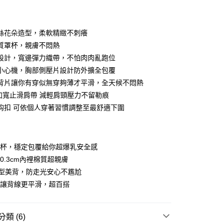
付款
絲花朵造型，柔軟精緻不刺癢
質罩杯，親膚不悶熱
設計，寬邊彈力織帶，不怕肉肉亂跑位
小心機，胸部側壓片設計防外擴全包覆
背片讓你有穿似無穿夠薄才平滑，全天候不悶熱
cm加寬止滑肩帶 減輕肩頸壓力不留勒痕
鈎扣 可依個人穿著習慣調整至最舒適下圍
分期
你分期使用說明】
角杯，穩定包覆給你超爆乳安全感
享後付
由台灣大哥大提供，台灣大哥大用戶可立即使用無須另外申請。
0.3cm內裡棉質超親膚
式選擇「大哥付你分期」，訂單成立後會自動跳轉到大哥付的交易
證手機門號後，選擇欲分期的期數、繳款截止日，確認付款後即
U型美背，防走光安心不尷尬
FTEE先享後付」】
t
。
先享後付是「在收到商品之後才付款」的支付方式。 讓您購物簡單
扣讓背線更平滑，超百搭
准額度、可分期數及費用金額請依後續交易確認頁面所載為準。
心！
立30分鐘內，如未前往確認交易或遇審核未通過，訂單將自動取
：不需註冊會員、不需綁卡、不需儲值。
 Point」為中華電信所提供之點數服務，可於會員專區綁定中華電
「轉專審核」未通過狀況，表示未達大哥付你分期系統評分，恕
：只要手機號碼，簡訊認證，即可結帳。
，即可在購物車使用 Hami Point 折抵消費金額 (1點等於1
評估內容。
類 (6)
：先確認商品／服務後，再付款。