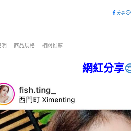
【繳款方
貨到付款
1.分期款
【「AFT
🔎│內衣
醒簡訊。
１．於結帳
分享
2.透過簡
👀│內衣
付」結帳
運送方式
帳／街口支
２．訂單
💰招財褲
３．收到繳
全家取貨
【注意事
／ATM／
👗部落客
1.本服務
※ 請注意
每筆NT$8
用戶於交
絡購買商品
說明
商品規格
相關推薦
大尺碼專
款買賣價
先享後付
付款後全
2.基於同
※ 交易是
✨無鋼圈ღ
每筆NT$8
資料（包
是否繳費成
用，由本
網紅分享

付客戶支
3.完整用
萊爾富取
【注意事
每筆NT$8
１．透過由
交易，需
付款後萊
求債權轉
每筆NT$8
２．關於
https://aft
7-11取貨
３．未成
「AFTE
每筆NT$8
任。
４．使用「
付款後7-1
即時審查