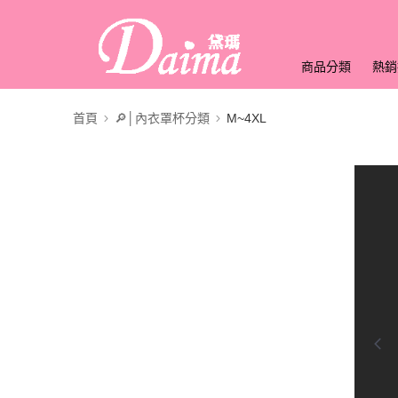
商品分類
熱銷
首頁
🔎│內衣罩杯分類
M~4XL