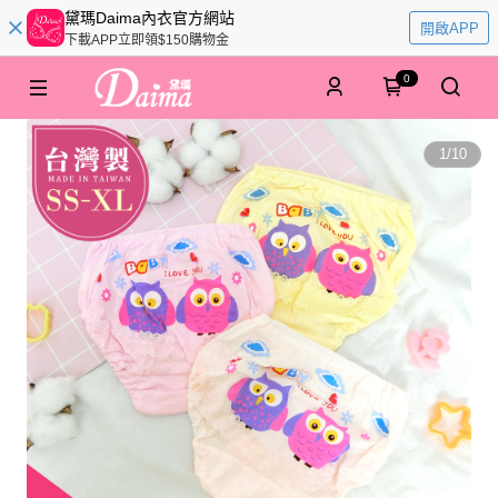
黛瑪Daima內衣官方網站
開啟APP
下載APP立即領$150購物金
0
1
/
10