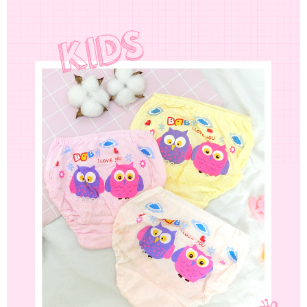
付款後7-11取貨
４．使用「AFTEE先享後付」時，將依據個別帳號之用戶狀況，依本公司即
時審查核予不同之上限額度；若仍有額度不足之情形，本公司將視審查結果
每筆NT$80，滿NT$799(含以上)免運費
請求用戶進行身份認證。
５．嚴禁一人註冊多個帳號或使用他人資訊註冊。若發現惡意使用之情形，
7-11取貨(快速到店)
恩沛科技股份有限公司將有權停止該用戶之使用額度並採取法律行動。
每筆NT$90
宅配/離島不配送
每筆NT$80，滿NT$890(含以上)免運費
黑貓貨到付款
每筆NT$120
國家/地區配送
查看運費