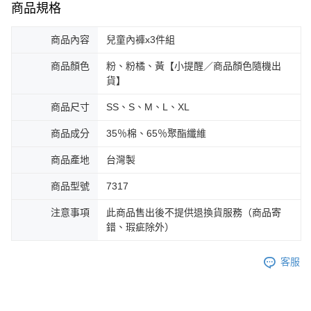
商品規格
商品內容
兒童內褲x3件組
商品顏色
粉、粉橘、黃【小提醒／商品顏色隨機出
貨】
商品尺寸
SS、S、M、L、XL
商品成分
35％棉、65％聚酯纖維
商品產地
台灣製
商品型號
7317
注意事項
此商品售出後不提供退換貨服務（商品寄
錯、瑕疵除外）
客服