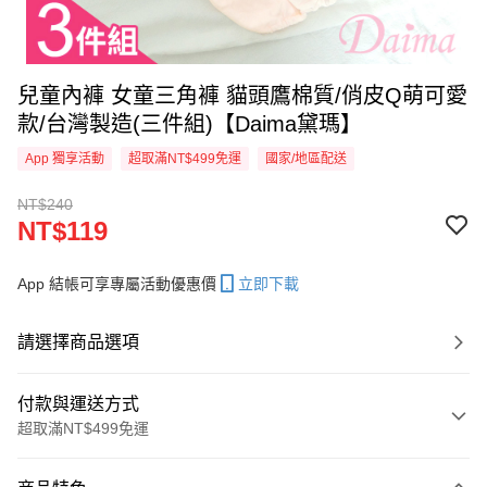
兒童內褲 女童三角褲 貓頭鷹棉質/俏皮Q萌可愛
款/台灣製造(三件組)【Daima黛瑪】
App 獨享活動
超取滿NT$499免運
國家/地區配送
NT$240
NT$119
App 結帳可享專屬活動優惠價
立即下載
請選擇商品選項
付款與運送方式
超取滿NT$499免運
付款方式