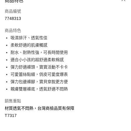
商品特色
信用卡一次付款
商品編號
超商取貨付款
7748313
LINE Pay
商品特色
Apple Pay
吸濕排汗、透氣性佳
柔軟舒適的肌膚觸感
街口支付
耐水、耐熱性強，可長時間使用
悠遊付
適合小小孩的超舒適柔軟棉感
彈力舒適褲頭，寶寶活動不卡卡
全盈+PAY
可愛蕾絲點綴，俏皮可愛度爆表
大哥付你分期
彈力包邊褲腳，寶貝穿脫更方便
相關說明
親膚雙層褲底，透氣舒適不悶熱
【大哥付你分期使用說明】
AFTEE先享後付
1.本服務由台灣大哥大提供，台灣大哥大用戶可立即使用無須另外申請。
銷售重點
2.付款方式選擇「大哥付你分期」，訂單成立後會自動跳轉到大哥付的交易
相關說明
材質透氣不悶熱，台灣商檢品質有保障
流程，驗證手機門號後，選擇欲分期的期數、繳款截止日，確認付款後即完
【關於「AFTEE先享後付」】
成交易。
T7317
Hami Point
AFTEE先享後付是「在收到商品之後才付款」的支付方式。 讓您購物簡單
3.實際核准額度、可分期數及費用金額請依後續交易確認頁面所載為準。
便利好安心！
相關說明
4.訂單成立30分鐘內，如未前往確認交易或遇審核未通過，訂單將自動取
１．簡單：不需註冊會員、不需綁卡、不需儲值。
「Hami Point」為中華電信所提供之點數服務，可於會員專區綁定中華電信
消。如遇「轉專審核」未通過狀況，表示未達大哥付你分期系統評分，恕無