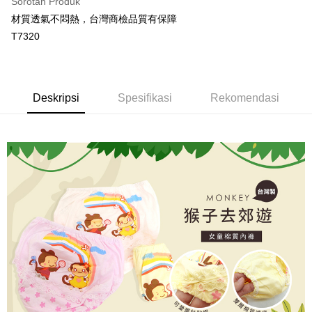
Sorotan Produk
Perkhidmatan ini disediakan oleh Taiwan Mobile dan tersedia untuk
Deskripsi
材質透氣不悶熱，台灣商檢品質有保障
pengguna Taiwan Mobile tanpa memerlukan permohonan tambahan.
Pertama, Mengenai Perkhidmatan AFTEE Beli Sekarang Bayar Kemudian
Hami Point
T7320
1. Dengan memilih AFTEE sebagai kaedah pembayaran, mesej
Jika anda memilih OP Pay Later sebagai kaedah pembayaran, sistem
pengesahan AFTEE akan muncul.
Deskripsi
akan mengarahkan anda secara automatik ke proses transaksi OP Pay
2. Anda boleh meneruskan pembayaran selepas pengesahan SMS.
「Hami Point」為中華電信所提供之點數服務，可於會員專區綁定中華電信
Later selepas pesanan dibuat. Anda perlu mengesahkan nombor telefon
3. Tiada bayaran diperlukan apabila pesanan disahkan. Produk akan
Pemindahan ATM
會員帳號後，即可在購物車使用 Hami Point 折抵消費金額 (1點等於1元)。
mudah alih anda, memilih bilangan ansuran, dan menetapkan tarikh
dihantar ke alamat yang ditetapkan.
akhir pembayaran. Transaksi akan dianggap selesai setelah pembayaran
Deskripsi
Spesifikasi
Rekomendasi
4. Setelah pesanan disahkan, anda akan menerima SMS pembayaran
Tunai semasa Penghantaran
disahkan.
manakala ahli aplikasi akan menerima pemberitahuan tolak aplikasi
AFTEE.
Had kredit yang diluluskan, tempoh ansuran yang tersedia, dan yuran
Pilihan Penghantaran
5. Tiada bayaran diperlukan apabila anda menerima produk. Sila buat
yang dikenakan adalah tertakluk kepada maklumat yang dinyatakan
pembayaran di empat kedai serbaneka utama, ATM atau perbankan
pada halaman pengesahan transaksi seterusnya.
全家取貨付款
dalam talian dengan SMS pembayaran atau pemberitahuan tolak aplikasi
AFTEE.
NT$80/pesanan | Penghantaran percuma untuk pesanan
Jika transaksi tidak disahkan dalam masa 30 minit selepas pesanan
NT$499 atau lebih
dibuat, atau jika permohonan gagal dalam proses semakan, pesanan
Sila ambil perhatian bahawa tempoh pembayaran adalah 14 hari. Walau
akan dibatalkan secara automatik. Jika permohonan gagal pada
bagaimanapun, bagi mereka yang telah memuat turun Aplikasi AFTEE
付款後全家取貨
peringkat "semakan manual", ini bermakna kriteria pemarkahan sistem
dan mendaftar sebagai ahli AFTEE boleh menikmati tempoh pembayaran
tidak dipenuhi; butiran penilaian khusus tidak akan didedahkan.
sehingga 45 hari.
NT$80/pesanan | Penghantaran percuma untuk pesanan
NT$499 atau lebih
[Arahan Pembayaran]
Tempoh pembayaran dikira dari masa kedai meminta pembayaran anda,
ditambah dengan bilangan hari yang boleh dilanjutkan oleh AFTEE. Anda
萊爾富取貨付款
Pembayaran ansuran melalui OP Pay Later akan dibilkan secara
boleh melanjutkan tempoh pembayaran anda sebelum anda menerima
berasingan dan tidak termasuk dalam bil telekom anda. SMS peringatan
NT$80/pesanan | Penghantaran percuma untuk pesanan
pesanan. Walau bagaimanapun, tiada jaminan bahawa anda boleh
pembayaran akan dihantar selepas kitaran bil bulanan.