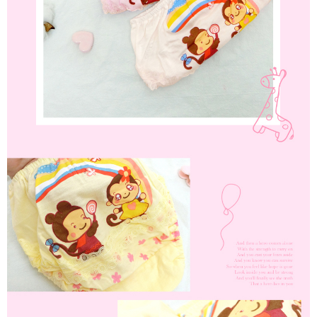
mendapatkan kebenaran daripada ibu bapa atau penjaga yang sah
黑貓貨到付款
untuk menggunakan AFTEE.
【Panduan Penggunaan Pembayaran Ansuran Gogo】
NT$120/pesanan
1. Perkhidmatan ini disediakan oleh Taiwan Mobile, pengguna telefon
Sila hubungi NP Taiwan Inc. di
cs_tw@netprotections.co.jp
jika anda
mudah alih boleh segera menggunakan tanpa perlu memohon lagi.
mempunyai sebarang kebimbangan mengenai pemprosesan dan
國家/地區配送
Kadar Penghantaran
(Hanya untuk nombor langganan peribadi, tidak terbuka untuk syarikat
penggunaan pada data peribadi. Jika anda tidak bersetuju dengan data
dan kad prabayar)
peribadi yang disenaraikan seperti di atas akan dikumpul dan digunakan
2. Pilihan kaedah pembayaran "Pembayaran Ansuran Gogo", selepas
oleh AFTEE, sila jangan gunakan perkhidmatan ini.
pesanan ditubuhkan, akan secara automatik dialihkan ke proses
transaksi Gogo, selepas pengesahan nombor telefon, pilih bilangan
ansuran yang diingini, tarikh akhir pembayaran, dan setelah
mengesahkan pembayaran, transaksi akan selesai.
3. Jumlah kelulusan sebenar, bilangan ansuran dan jumlah bayaran
adalah berdasarkan halaman pengesahan transaksi seterusnya.
4. Dalam masa 30 minit selepas pesanan ditubuhkan, jika tidak pergi
untuk mengesahkan transaksi atau jika tidak lulus semakan, pesanan
akan dibatalkan secara automatik. Jika terdapat situasi "pindah untuk
semakan khusus" yang tidak lulus, ini menunjukkan bahawa sistem
penilaian tidak mencukupi, tiada penjelasan mengenai kandungan
penilaian boleh diberikan.
【Penerangan Kaedah Pembayaran】
1. Pembayaran ansuran tidak digabungkan dalam bil telekomunikasi,
"Pembayaran Ansuran Gogo" akan menghantar SMS peringatan
pembayaran selepas tarikh penyelesaian bulanan.
2. Melalui pautan SMS untuk membuka bil, anda boleh memilih untuk