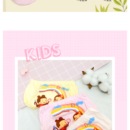
menerima pesanan anda semasa tempoh pembayaran (cth.: produk
NT$799 atau lebih
prapesanan atau produk yang mungkin mengambil masa yang lebih
Selepas mengakses bil melalui pautan dalam SMS, anda boleh
lama untuk dihantar). Oleh itu, anda dikehendaki membuat pembayaran
付款後萊爾富取貨
menyelesaikan pembayaran anda melalui salah satu saluran berikut: kod
kepada AFTEE dalam tempoh sama ada anda menerima pesanan.
bar kedai serbaneka, kedai runcit Taiwan Mobile, pemindahan bank,
NT$80/pesanan | Penghantaran percuma untuk pesanan
JKOPay, atau iPASS MONEY.
Kedua, Sekatan Pembayaran
NT$799 atau lebih
1. Jumlah yang diperakui untuk pengguna kali pertama boleh sehingga
[Nota Penting]
NT$10,000. Amaun diperakui sebenar yang diluluskan akan berdasarkan
7-11取貨付款
keputusan pensijilan dan semakan oleh AFTEE.
Perkhidmatan ini disediakan oleh Taiwan Mobile Co., Ltd. (“Syarikat”),
NT$80/pesanan | Penghantaran percuma untuk pesanan
2. Amaun perbelanjaan minimum mestilah lebih besar daripada NT$20.
yang membolehkan pelanggan membeli barangan atau perkhidmatan
3. Pada masa ini hanya tersedia untuk ahli Taiwan.
NT$799 atau lebih
melalui perkhidmatan ini pada masa transaksi. Hasil daripada pembelian
atau pembayaran ansuran akan dipindahkan oleh peniaga kepada
Ketiga, Syarat Perkhidmatan
付款後7-11取貨
Syarikat, dan pelanggan hendaklah membuat pembayaran mengikut
Perkhidmatan AFTEE Beli Sekarang Bayar Kemudian disediakan oleh NP
perjanjian menggunakan sistem bil Syarikat.
NT$80/pesanan | Penghantaran percuma untuk pesanan
Taiwan, Inc. dan AFTEE akan membuat bil kepada pengguna. AFTEE
akan menggunakan data peribadi yang dikumpul (termasuk nama
NT$799 atau lebih
Untuk memenuhi hubungan kontrak yang terjalin melalui persetujuan
pembeli, no. telefon, nama penerima, no. telefon, alamat penerima) untuk
penggunaan OP Pay Later, peniaga akan memberikan maklumat peribadi
penggunaan perkhidmatan. Sila rujuk kepada "Penyata Pengumpulan
7-11取貨(快速到店)
anda (termasuk nama, nombor telefon, atau alamat) kepada Syarikat bagi
Data Peribadi, Pemprosesan, Penggunaan"
tujuan pengumpulan, pemprosesan dan penggunaan data yang
NT$90/pesanan
(https://aftee.tw/privacypolicy/
) untuk maklumat lanjut.
diperlukan untuk pengebilan ansuran, termasuk pengesahan,
pengesahan semula dan pembetulan.
宅配/離島不配送
Jumlah yang diperakui untuk pengguna kali pertama yang lulus
kelulusan boleh sehingga NT$10,000. Jika pengguna tidak membuat
NT$80/pesanan | Penghantaran percuma untuk pesanan
Untuk terma perkhidmatan penuh, sila rujuk pautan berikut:
pembayaran dalam tempoh tersebut, yuran pembayaran lewat sebanyak
https://oppay.tw/userRule
" target="_blank" class="link revert-
NT$890 atau lebih
20% setahun akan dikenakan. Pengguna bawah umur dikehendaki
style">https://oppay.tw/userRule