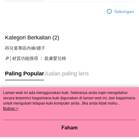
Sokongan
Kategori Berkaitan (2)
🧸兒童專區內褲/襪子
🔎│材質功能搜尋
親膚嬰兒棉
Paling Popular
Jualan paling laris
Laman web ini ada menggunakan kuki. Sekiranya anda ingin mengetahui
Tag Popular
secara terperinci bagaimana kuki digunakan di laman web ini, dan bagaimana
untuk mengubah tetapan kuki komputer anda. Jika anda tidak mahu
menggunakan kuki di komputer anda, sila rujuk penerangan mengenai kuki.
Butiran >
Dasar Privasi
Laman web ini ada menggunakan kuki. Sekiranya anda ingin
mengetahui secara terperinci bagaimana kuki digunakan di laman web ini,
dan bagaimana untuk mengubah tetapan kuki komputer anda. Jika anda tidak
Faham
mahu menggunakan kuki di komputer anda, sila rujuk penerangan mengenai
kuki.