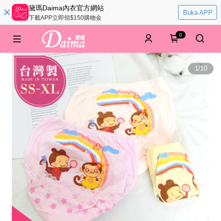
黛瑪Daima內衣官方網站
Buka APP
下載APP立即領$150購物金
0
1
/
10