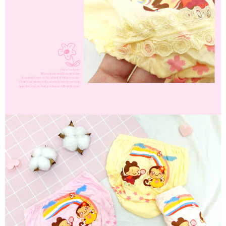
membayar melalui "Kod bar kedai serbaneka / Kedai rasmi Taiwan
Mobile / Pemindahan bank / Pembayaran J街口 / iPASS MONEY" dan
saluran lain.
【Nota Penting】
1. Perkhidmatan ini disediakan oleh "Taiwan Mobile Co., Ltd." untuk
membolehkan pengguna membeli produk atau perkhidmatan melalui
perkhidmatan ini semasa transaksi, dan kedai akan menyerahkan hak
tuntutan harga jual/beli ansuran kepada syarikat ini untuk membayar bil
menggunakan bil syarikat ini.
2. Berdasarkan tujuan kontrak persetujuan pembayaran menggunakan
"Pembayaran Ansuran Gogo", kedai akan memberikan maklumat peribadi
anda (termasuk nama, telefon atau alamat) kepada Taiwan Mobile untuk
pengumpulan, pemprosesan dan penggunaan, untuk pengesahan,
semakan dan pembetulan data yang diperlukan untuk bil ansuran oleh
Taiwan Mobile.
3. Sila baca syarat perkhidmatan pengguna secara lengkap melalui
pautan berikut: https://oppay.tw/userRule