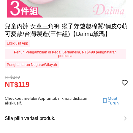
兒童內褲 女童三角褲 猴子郊遊趣棉質/俏皮Q萌
可愛款/台灣製造(三件組)【Daima黛瑪】
Eksklusif App
Penuh Pengambilan di Kedai Serbaneka, NT$499 penghataran
percuma
Penghantaran Negara/Wilayah
NT$240
NT$119
Checkout melalui App untuk nikmati diskaun
Muat
eksklusif.
Turun
Sila pilih variasi produk.