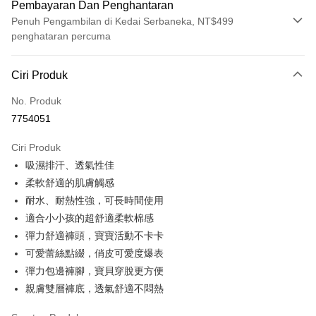
Pembayaran Dan Penghantaran
Penuh Pengambilan di Kedai Serbaneka, NT$499
penghataran percuma
Kaedah Pembayaran
Ciri Produk
Kad Kredit (Bayaran Penuh)
No. Produk
Pengambilan di Kedai Serbaneka
7754051
LINE Pay
Ciri Produk
Apple Pay
吸濕排汗、透氣性佳
柔軟舒適的肌膚觸感
JKOPAY
耐水、耐熱性強，可長時間使用
Easy Wallet
適合小小孩的超舒適柔軟棉感
彈力舒適褲頭，寶寶活動不卡卡
Plus PAY
可愛蕾絲點綴，俏皮可愛度爆表
OP Pay Later
彈力包邊褲腳，寶貝穿脫更方便
Deskripsi
親膚雙層褲底，透氣舒適不悶熱
[Terma Penggunaan untuk OP Pay Later]
AFTEE