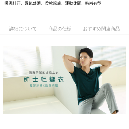
【OP Pay Later 使用説明】
吸濕排汗、透氣舒適、柔軟親膚、運動休閒、時尚有型
AFTEE代金後払い
1. 本サービスは台湾大哥大によって提供され、台湾大哥大のユーザーは追
加の申請なしで即時に利用可能です。
説明
2. 支払い方法で「OP Pay Later」を選択すると、注文が成立した後に自動
一、 AFTEE代金後払いについて
的に OP Pay Later の取引プロセスに移行し、携帯番号を確認後、分割払
Hami Point
1.お支払い方法でAFTEE代金後払いを選択すると、携帯電話認証ウィンド
いの回数や支払い期限を選択し、支払いを確認すると取引が完了します。
詳細について
商品の仕様
おすすめ関連商品
ウが表示されます。
説明
3. 実際の承認額、分割回数および費用については、後続の取引確認ページ
2.SMSで認証してお支払い手続を進めてください。
「Hami Point」為中華電信所提供之點數服務，可於會員專區綁定中華電信
を基準とします。
3.注文するときのお支払いは不要です。商品はご指定の住所に配送されま
ATM払い
會員帳號後，即可在購物車使用 Hami Point 折抵消費金額 (1點等於1元)。
4. 注文成立後30分以内に確認取引を行わない場合や審査が通過しない場
す。
合、注文は自動的にキャンセルされます。「転専審査」に未通過の状況が
4.ご注文が完了すると、携帯に支払い通知のSMSが届きます。アプリ会員
代金引換
発生した場合は、システムの評価基準に達していないことを意味し、評価
の場合は、AFTEE アプリプッシュ通知が届きます。
内容についての説明はいたしかねます。
5.商品受け取り時のお支払いは不要です。商品を確かめてから、SMSまた
配送方法
はアプリの通知に従って、4大コンビニ、またはATM/オンラインバンキン
グでお支払いください。
【支払い方法の説明】
全家取貨付款
1. 分割払いの金額は電信請求書に統合されず、「OP Pay Later」は毎月の
代金納付期限は最短で 14 日以内ですので、ご注意ください。AFTEE アプ
配送毎にNT$80、NT$499以上で送料無料
締め日後に支払いリマインダーのSMSを送信します。
リをダウンロードして AFTEE 会員になるとお支払い期限を最長 45 日以内
2. SMSのリンクを通じて請求書を開いた後、「コンビニバーコード／台湾
まで延長できます。
付款後全家取貨
大直営店舗／銀行振込／街口支払い／iPASS MONEY」などのチャネルで
支払いを選択できます。
配送毎にNT$80、NT$499以上で送料無料
お支払期限は、ショップが請求した期日と、AFTEEで延長できる日数をも
とに計算されます。AFTEEで注文すると、商品を受け取るまで支払い期限
【注意事項】
萊爾富取貨付款
を延長できますが、商品を期限内に受け取れない場合があります（例：予
1. 本サービスは「台湾大哥大株式会社」（以下「当社」といいます）によ
約商品や商品到着日が比較的遅い商品）。そのため、商品到着の有無に関
配送毎にNT$80、NT$799以上で送料無料
って提供され、ユーザーが取引時に本サービスを通じて商品やサービスを
わらず、AFTEEで指定された期限内にお支払いください。
購入できるようにし、店舗が売買／分割払い売買の債権を当社に譲渡した