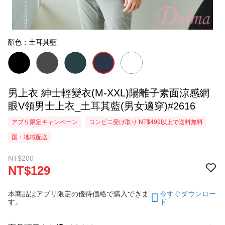
顏色：土耳其藍
男上衣 紳士輕變衣(M-XXL)陽離子素面涼感網
眼V領男士上衣_土耳其藍(男女適穿)#2616
アプリ限定キャンペーン
コンビニ受け取り NT$499以上で送料無料
国・地域配送
NT$200
NT$129
本商品はアプリ限定の優待価格で購入できま
今すぐダウンロー
す。
ド