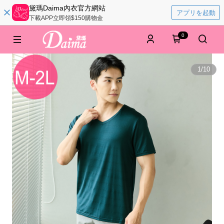
黛瑪Daima內衣官方網站
アプリを起動
下載APP立即領$150購物金
0
1
/
10