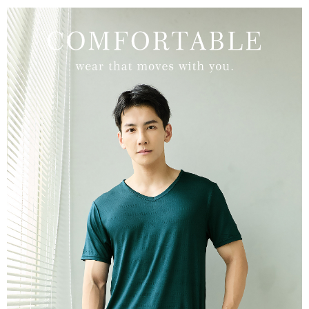
付款後萊爾富取貨
後、契約に基づいて当社の請求書で帳款を支払うことになります。
二、支払い限度額
2. 「OP Pay Later」を利用する契約関係の目的から、店舗はあなたの個人
配送毎にNT$80、NT$799以上で送料無料
1.初回 AFTEEを ご利用の際に、認証結果及び当社の審査の結果に基づ
情報（名前、電話または住所を含む）を台湾大哥大に提供し、収集、処理
き、限度額が設定されます。
および利用するために、当社があなた本人と分割請求書に必要な情報の確
7-11取貨付款
2.決済金額は最低NT$20です。
認、照合および修正を行います。
3.現在、台湾の会員のみご利用いただけます。
配送毎にNT$80、NT$799以上で送料無料
3. 完全なユーザーサービス規約については、以下のリンクを参照してくだ
さい：
https://oppay.tw/userRule
三、利用規約「AFTEE代金後払い」（以下当サービスという）はネットプ
付款後7-11取貨
ロテクションズ（以下 AFTEE という）が提供し、AFTEEが代金を徴収し
配送毎にNT$80、NT$799以上で送料無料
ます。当サービスご利用の際に提供しなければならない個人情報（注文者
の氏名、電話番号、受取人の氏名、電話番号、受取人住所を含むがこれに
限らない）は、AFTEEに渡され当サービスで必要な範囲内で利用されま
7-11取貨(快速到店)
す。AFTEEの個人情報の収集、処理、利用について、詳細はAFTEE公式ホ
配送毎にNT$90
ームページの『個人情報の収集、処理及び利用に関する声明』をご参照く
ださい（
https://aftee.tw/privacypolicy/
）。
宅配/離島不配送
AFTEEの初回ご利用の際に、審査を通過すれば、最高額がNT$10,000にな
配送毎にNT$80、NT$890以上で送料無料
ります。支払い期限を過ぎた場合、その金額に基づいて年利20%の遅延滞
納金が加算されます。未成年の利用者は、事前に法定代理人または後見人
黑貓貨到付款
の同意を得ればAFTEEをご利用いただけます。
配送毎にNT$120
個人情報の処理、利用について疑問がある、または関連する法律の権利を
國家/地區配送
送料を確認
行使したい場合は、ネットプロテクションズ
cs_tw@netprotections.co.jp
にご連絡ください。上記に示した個人情報を、必要な購入注文書とあわせ
てAFTEEにご提供いただく、またはAFTEEにあなたの個人情報の収集、処