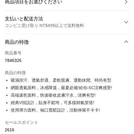
商品項目をお選びください
支払いと配送方法
コンビニ受け取り NT$499以上で送料無料
お支払い方法
商品の特徴
クレジットカード1回払い
商品番号
コンビニ店頭代金引換
7846326
LINE Pay
商品の特徴
Apple Pay
吸濕排汗、透氣舒適、柔軟親膚、運動休閒、時尚有型
網眼透氣面料，冰感降溫，嚴夏必備!給你-5C涼爽感受!
JKOPAY
高端速乾面料，快速吸收皮膚汗水，清爽有型!
Easy Wallet
經典V領設計，貼身不鬆垮，可多樣帥氣穿搭!
使用彈力面料、袖口寬鬆設計，活動伸展不卡卡!
Plus Pay
OP Pay Later
セールスポイント
説明
2616