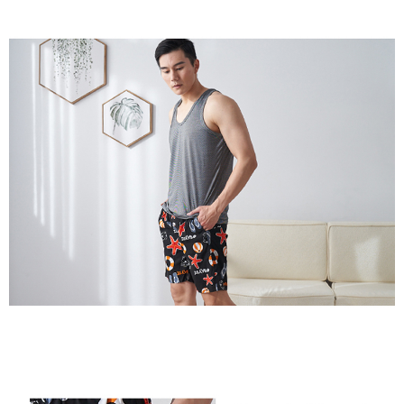
menerima pesanan anda semasa tempoh pembayaran (cth.: produk
NT$799 atau lebih
prapesanan atau produk yang mungkin mengambil masa yang lebih
Selepas mengakses bil melalui pautan dalam SMS, anda boleh
lama untuk dihantar). Oleh itu, anda dikehendaki membuat pembayaran
付款後萊爾富取貨
menyelesaikan pembayaran anda melalui salah satu saluran berikut: kod
kepada AFTEE dalam tempoh sama ada anda menerima pesanan.
bar kedai serbaneka, kedai runcit Taiwan Mobile, pemindahan bank,
NT$80/pesanan | Penghantaran percuma untuk pesanan
JKOPay, atau iPASS MONEY.
Kedua, Sekatan Pembayaran
NT$799 atau lebih
1. Jumlah yang diperakui untuk pengguna kali pertama boleh sehingga
[Nota Penting]
NT$10,000. Amaun diperakui sebenar yang diluluskan akan berdasarkan
7-11取貨付款
keputusan pensijilan dan semakan oleh AFTEE.
Perkhidmatan ini disediakan oleh Taiwan Mobile Co., Ltd. (“Syarikat”),
NT$80/pesanan | Penghantaran percuma untuk pesanan
2. Amaun perbelanjaan minimum mestilah lebih besar daripada NT$20.
yang membolehkan pelanggan membeli barangan atau perkhidmatan
3. Pada masa ini hanya tersedia untuk ahli Taiwan.
NT$799 atau lebih
melalui perkhidmatan ini pada masa transaksi. Hasil daripada pembelian
atau pembayaran ansuran akan dipindahkan oleh peniaga kepada
Ketiga, Syarat Perkhidmatan
付款後7-11取貨
Syarikat, dan pelanggan hendaklah membuat pembayaran mengikut
Perkhidmatan AFTEE Beli Sekarang Bayar Kemudian disediakan oleh NP
perjanjian menggunakan sistem bil Syarikat.
NT$80/pesanan | Penghantaran percuma untuk pesanan
Taiwan, Inc. dan AFTEE akan membuat bil kepada pengguna. AFTEE
akan menggunakan data peribadi yang dikumpul (termasuk nama
NT$799 atau lebih
Untuk memenuhi hubungan kontrak yang terjalin melalui persetujuan
pembeli, no. telefon, nama penerima, no. telefon, alamat penerima) untuk
penggunaan OP Pay Later, peniaga akan memberikan maklumat peribadi
penggunaan perkhidmatan. Sila rujuk kepada "Penyata Pengumpulan
7-11取貨(快速到店)
anda (termasuk nama, nombor telefon, atau alamat) kepada Syarikat bagi
Data Peribadi, Pemprosesan, Penggunaan"
tujuan pengumpulan, pemprosesan dan penggunaan data yang
NT$90/pesanan
(https://aftee.tw/privacypolicy/
) untuk maklumat lanjut.
diperlukan untuk pengebilan ansuran, termasuk pengesahan,
pengesahan semula dan pembetulan.
宅配/離島不配送
Jumlah yang diperakui untuk pengguna kali pertama yang lulus
kelulusan boleh sehingga NT$10,000. Jika pengguna tidak membuat
NT$80/pesanan | Penghantaran percuma untuk pesanan
Untuk terma perkhidmatan penuh, sila rujuk pautan berikut:
pembayaran dalam tempoh tersebut, yuran pembayaran lewat sebanyak
https://oppay.tw/userRule
" target="_blank" class="link revert-
NT$890 atau lebih
20% setahun akan dikenakan. Pengguna bawah umur dikehendaki
style">https://oppay.tw/userRule