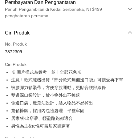
Pembayaran Dan Penghantaran
Penuh Pengambilan di Kedai Serbaneka, NT$499
penghataran percuma
Kaedah Pembayaran
Ciri Produk
Kad Kredit (Bayaran Penuh)
No. Produk
Pengambilan di Kedai Serbaneka
7872309
LINE Pay
Ciri Produk
Apple Pay
※ 圖片樣式為參考，並非全部花色※
注意！款式隨機出貨『部分款式無側邊口袋』可接受再下單
JKOPAY
褲腰彈力鬆緊帶，方便穿脫運動，更貼合腰部線條
Easy Wallet
雙邊深口袋設計，放小物外出不掉落
側邊口袋，魔鬼沾設計，裝入物品不易掉出
Plus PAY
寬鬆褲腳，採用內包邊處理，平整牢固
OP Pay Later
居家/外出穿著、輕盈路跑都適合
Deskripsi
男性為主&女性可當居家褲穿著
[Terma Penggunaan untuk OP Pay Later]
AFTEE