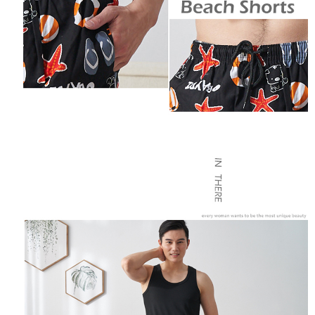
mendapatkan kebenaran daripada ibu bapa atau penjaga yang sah
黑貓貨到付款
untuk menggunakan AFTEE.
【Panduan Penggunaan Pembayaran Ansuran Gogo】
NT$120/pesanan
1. Perkhidmatan ini disediakan oleh Taiwan Mobile, pengguna telefon
Sila hubungi NP Taiwan Inc. di
cs_tw@netprotections.co.jp
jika anda
mudah alih boleh segera menggunakan tanpa perlu memohon lagi.
mempunyai sebarang kebimbangan mengenai pemprosesan dan
國家/地區配送
Kadar Penghantaran
(Hanya untuk nombor langganan peribadi, tidak terbuka untuk syarikat
penggunaan pada data peribadi. Jika anda tidak bersetuju dengan data
dan kad prabayar)
peribadi yang disenaraikan seperti di atas akan dikumpul dan digunakan
2. Pilihan kaedah pembayaran "Pembayaran Ansuran Gogo", selepas
oleh AFTEE, sila jangan gunakan perkhidmatan ini.
pesanan ditubuhkan, akan secara automatik dialihkan ke proses
transaksi Gogo, selepas pengesahan nombor telefon, pilih bilangan
ansuran yang diingini, tarikh akhir pembayaran, dan setelah
mengesahkan pembayaran, transaksi akan selesai.
3. Jumlah kelulusan sebenar, bilangan ansuran dan jumlah bayaran
adalah berdasarkan halaman pengesahan transaksi seterusnya.
4. Dalam masa 30 minit selepas pesanan ditubuhkan, jika tidak pergi
untuk mengesahkan transaksi atau jika tidak lulus semakan, pesanan
akan dibatalkan secara automatik. Jika terdapat situasi "pindah untuk
semakan khusus" yang tidak lulus, ini menunjukkan bahawa sistem
penilaian tidak mencukupi, tiada penjelasan mengenai kandungan
penilaian boleh diberikan.
【Penerangan Kaedah Pembayaran】
1. Pembayaran ansuran tidak digabungkan dalam bil telekomunikasi,
"Pembayaran Ansuran Gogo" akan menghantar SMS peringatan
pembayaran selepas tarikh penyelesaian bulanan.
2. Melalui pautan SMS untuk membuka bil, anda boleh memilih untuk