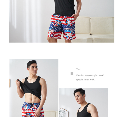
membayar melalui "Kod bar kedai serbaneka / Kedai rasmi Taiwan
Mobile / Pemindahan bank / Pembayaran J街口 / iPASS MONEY" dan
saluran lain.
【Nota Penting】
1. Perkhidmatan ini disediakan oleh "Taiwan Mobile Co., Ltd." untuk
membolehkan pengguna membeli produk atau perkhidmatan melalui
perkhidmatan ini semasa transaksi, dan kedai akan menyerahkan hak
tuntutan harga jual/beli ansuran kepada syarikat ini untuk membayar bil
menggunakan bil syarikat ini.
2. Berdasarkan tujuan kontrak persetujuan pembayaran menggunakan
"Pembayaran Ansuran Gogo", kedai akan memberikan maklumat peribadi
anda (termasuk nama, telefon atau alamat) kepada Taiwan Mobile untuk
pengumpulan, pemprosesan dan penggunaan, untuk pengesahan,
semakan dan pembetulan data yang diperlukan untuk bil ansuran oleh
Taiwan Mobile.
3. Sila baca syarat perkhidmatan pengguna secara lengkap melalui
pautan berikut: https://oppay.tw/userRule