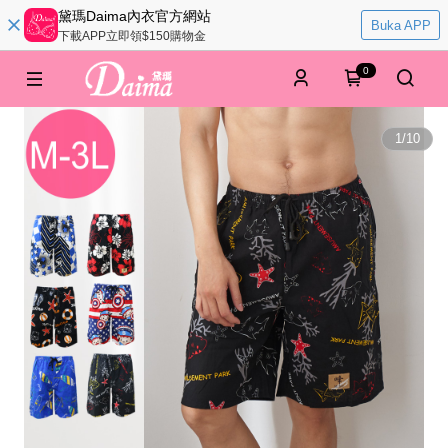
黛瑪Daima內衣官方網站
Buka APP
下載APP立即領$150購物金
0
1
/
10