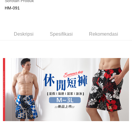
Sorotan Produk
Perkhidmatan ini disediakan oleh Taiwan Mobile dan tersedia untuk
Deskripsi
HM-091
pengguna Taiwan Mobile tanpa memerlukan permohonan tambahan.
Pertama, Mengenai Perkhidmatan AFTEE Beli Sekarang Bayar Kemudian
Hami Point
1. Dengan memilih AFTEE sebagai kaedah pembayaran, mesej
Jika anda memilih OP Pay Later sebagai kaedah pembayaran, sistem
pengesahan AFTEE akan muncul.
Deskripsi
akan mengarahkan anda secara automatik ke proses transaksi OP Pay
2. Anda boleh meneruskan pembayaran selepas pengesahan SMS.
「Hami Point」為中華電信所提供之點數服務，可於會員專區綁定中華電信
Later selepas pesanan dibuat. Anda perlu mengesahkan nombor telefon
3. Tiada bayaran diperlukan apabila pesanan disahkan. Produk akan
Pemindahan ATM
會員帳號後，即可在購物車使用 Hami Point 折抵消費金額 (1點等於1元)。
Deskripsi
Spesifikasi
Rekomendasi
mudah alih anda, memilih bilangan ansuran, dan menetapkan tarikh
dihantar ke alamat yang ditetapkan.
akhir pembayaran. Transaksi akan dianggap selesai setelah pembayaran
4. Setelah pesanan disahkan, anda akan menerima SMS pembayaran
Tunai semasa Penghantaran
disahkan.
manakala ahli aplikasi akan menerima pemberitahuan tolak aplikasi
AFTEE.
Had kredit yang diluluskan, tempoh ansuran yang tersedia, dan yuran
Pilihan Penghantaran
5. Tiada bayaran diperlukan apabila anda menerima produk. Sila buat
yang dikenakan adalah tertakluk kepada maklumat yang dinyatakan
pembayaran di empat kedai serbaneka utama, ATM atau perbankan
pada halaman pengesahan transaksi seterusnya.
全家取貨付款
dalam talian dengan SMS pembayaran atau pemberitahuan tolak aplikasi
AFTEE.
NT$80/pesanan | Penghantaran percuma untuk pesanan
Jika transaksi tidak disahkan dalam masa 30 minit selepas pesanan
NT$499 atau lebih
dibuat, atau jika permohonan gagal dalam proses semakan, pesanan
Sila ambil perhatian bahawa tempoh pembayaran adalah 14 hari. Walau
akan dibatalkan secara automatik. Jika permohonan gagal pada
bagaimanapun, bagi mereka yang telah memuat turun Aplikasi AFTEE
付款後全家取貨
peringkat "semakan manual", ini bermakna kriteria pemarkahan sistem
dan mendaftar sebagai ahli AFTEE boleh menikmati tempoh pembayaran
tidak dipenuhi; butiran penilaian khusus tidak akan didedahkan.
sehingga 45 hari.
NT$80/pesanan | Penghantaran percuma untuk pesanan
NT$499 atau lebih
[Arahan Pembayaran]
Tempoh pembayaran dikira dari masa kedai meminta pembayaran anda,
ditambah dengan bilangan hari yang boleh dilanjutkan oleh AFTEE. Anda
萊爾富取貨付款
Pembayaran ansuran melalui OP Pay Later akan dibilkan secara
boleh melanjutkan tempoh pembayaran anda sebelum anda menerima
berasingan dan tidak termasuk dalam bil telekom anda. SMS peringatan
NT$80/pesanan | Penghantaran percuma untuk pesanan
pesanan. Walau bagaimanapun, tiada jaminan bahawa anda boleh
pembayaran akan dihantar selepas kitaran bil bulanan.