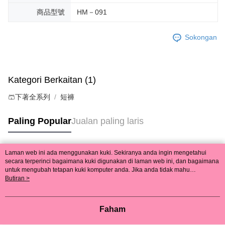
商品型號
HM－091
Sokongan
Kategori Berkaitan (1)
🩳下著全系列
短褲
Paling Popular
Jualan paling laris
Laman web ini ada menggunakan kuki. Sekiranya anda ingin mengetahui
Tag Popular
secara terperinci bagaimana kuki digunakan di laman web ini, dan bagaimana
untuk mengubah tetapan kuki komputer anda. Jika anda tidak mahu
menggunakan kuki di komputer anda, sila rujuk penerangan mengenai kuki.
Butiran >
Dasar Privasi
Laman web ini ada menggunakan kuki. Sekiranya anda ingin
mengetahui secara terperinci bagaimana kuki digunakan di laman web ini,
dan bagaimana untuk mengubah tetapan kuki komputer anda. Jika anda tidak
Faham
mahu menggunakan kuki di komputer anda, sila rujuk penerangan mengenai
kuki.