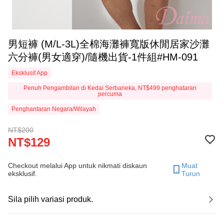
男短褲 (M/L-3L)全棉海灘褲寬版休閒居家沙灘
六分褲(男女適穿)/隨機出貨-1件組#HM-091
Eksklusif App
Penuh Pengambilan di Kedai Serbaneka, NT$499 penghataran
percuma
Penghantaran Negara/Wilayah
NT$200
NT$129
Checkout melalui App untuk nikmati diskaun
Muat
eksklusif.
Turun
Sila pilih variasi produk.