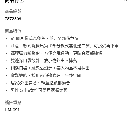
商品特色
信用卡一次付款
商品編號
超商取貨付款
7872309
LINE Pay
商品特色
Apple Pay
※ 圖片樣式為參考，並非全部花色※
注意！款式隨機出貨『部分款式無側邊口袋』可接受再下單
街口支付
褲腰彈力鬆緊帶，方便穿脫運動，更貼合腰部線條
悠遊付
雙邊深口袋設計，放小物外出不掉落
側邊口袋，魔鬼沾設計，裝入物品不易掉出
全盈+PAY
寬鬆褲腳，採用內包邊處理，平整牢固
大哥付你分期
居家/外出穿著、輕盈路跑都適合
相關說明
男性為主&女性可當居家褲穿著
【大哥付你分期使用說明】
AFTEE先享後付
1.本服務由台灣大哥大提供，台灣大哥大用戶可立即使用無須另外申請。
銷售重點
2.付款方式選擇「大哥付你分期」，訂單成立後會自動跳轉到大哥付的交易
相關說明
HM-091
流程，驗證手機門號後，選擇欲分期的期數、繳款截止日，確認付款後即完
【關於「AFTEE先享後付」】
成交易。
Hami Point
AFTEE先享後付是「在收到商品之後才付款」的支付方式。 讓您購物簡單
3.實際核准額度、可分期數及費用金額請依後續交易確認頁面所載為準。
便利好安心！
相關說明
4.訂單成立30分鐘內，如未前往確認交易或遇審核未通過，訂單將自動取
１．簡單：不需註冊會員、不需綁卡、不需儲值。
「Hami Point」為中華電信所提供之點數服務，可於會員專區綁定中華電信
消。如遇「轉專審核」未通過狀況，表示未達大哥付你分期系統評分，恕無