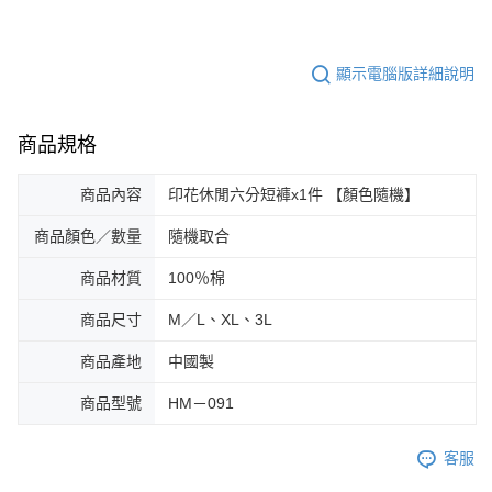
顯示電腦版詳細說明
商品規格
商品內容
印花休閒六分短褲x1件 【顏色隨機】
商品顏色／數量
隨機取合
商品材質
100％棉
商品尺寸
M／L、XL、3L
商品產地
中國製
商品型號
HM－091
客服