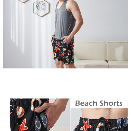
付款後7-11取貨
４．使用「AFTEE先享後付」時，將依據個別帳號之用戶狀況，依本公司即
時審查核予不同之上限額度；若仍有額度不足之情形，本公司將視審查結果
每筆NT$80，滿NT$799(含以上)免運費
請求用戶進行身份認證。
５．嚴禁一人註冊多個帳號或使用他人資訊註冊。若發現惡意使用之情形，
7-11取貨(快速到店)
恩沛科技股份有限公司將有權停止該用戶之使用額度並採取法律行動。
每筆NT$90
宅配/離島不配送
每筆NT$80，滿NT$890(含以上)免運費
黑貓貨到付款
每筆NT$120
國家/地區配送
查看運費