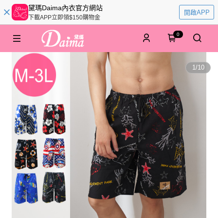
黛瑪Daima內衣官方網站
開啟APP
下載APP立即領$150購物金
0
1
/
10