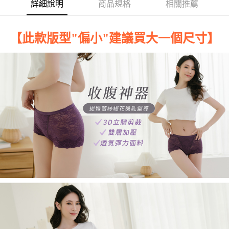
2.付款方式選擇「大哥付你分期」，訂單成立後會自動跳轉到大哥付的交易
詳細說明
商品規格
相關推薦
相關說明
流程，驗證手機門號後，選擇欲分期的期數、繳款截止日，確認付款後即完
【關於「AFTEE先享後付」】
成交易。
Hami Point
AFTEE先享後付是「在收到商品之後才付款」的支付方式。 讓您購物簡單
3.實際核准額度、可分期數及費用金額請依後續交易確認頁面所載為準。
便利好安心！
相關說明
【
此款版型"偏小"建議買大一個尺寸
】
4.訂單成立30分鐘內，如未前往確認交易或遇審核未通過，訂單將自動取
１．簡單：不需註冊會員、不需綁卡、不需儲值。
「Hami Point」為中華電信所提供之點數服務，可於會員專區綁定中華電信
消。如遇「轉專審核」未通過狀況，表示未達大哥付你分期系統評分，恕無
２．便利：只要手機號碼，簡訊認證，即可結帳。
ATM付款
會員帳號後，即可在購物車使用 Hami Point 折抵消費金額 (1點等於1元)。
法說明評估內容。
３．安心：先確認商品／服務後，再付款。
【繳款方式說明】
貨到付款
1.分期款項不併入電信帳單，「大哥付你分期」於每月結算日後寄送繳費提
【「AFTEE先享後付」結帳流程】
醒簡訊。
１．於結帳方式選擇「AFTEE先享後付」後，將跳轉至「AFTEE先享後付」
2.透過簡訊連結打開帳單後，可選擇「超商條碼／台灣大直營門市／銀行轉
結帳頁面，進行簡訊認證並確認金額後，即可完成結帳。
運送方式
帳／街口支付／iPASS MONEY」等通路繳費。
２．訂單成立數日內，您將收到繳費通知簡訊。
全家取貨付款
３．收到繳費通知簡訊後14天內，點擊此簡訊中的連結，可透過四大超商／
【注意事項】
ATM／網路銀行／等多元方式進行付款，方視為交易完成。
每筆NT$80，滿NT$499(含以上)免運費
1.本服務係由「台灣大哥大股份有限公司」（以下簡稱本公司）所提供，讓
※ 請注意：結帳手續完成當下不需立刻繳費，但若您需要取消訂單，請聯絡
用戶於交易時，得透過本服務購買商品或服務，並由商店將買賣／分期付款
購買商品的店家。未經商家同意取消之訂單仍視為有效，需透過AFTEE先享
付款後全家取貨
買賣價金債權讓與本公司後，依約使用本公司帳單繳交帳款。
後付繳納相關費用。
2.基於同意付款使用「大哥付你分期」之契約關係目的，商店將以您的個人
每筆NT$80，滿NT$499(含以上)免運費
※ 交易是否成功請以「AFTEE先享後付 」之結帳頁面顯示為準，若有關於
資料（包含姓名、電話或地址）提供予台灣大哥大進項蒐集、處理及利用，
是否繳費成功／繳費後需取消欲退款等相關疑問，請聯繫「AFTEE先享後付
由本公司與您本人進行分期帳單所需資料之確認、核對及更正。
萊爾富取貨付款
客戶支援中心」
https://netprotections.freshdesk.com/support/home
3.完整用戶服務條款，請詳閱以下連結：
https://oppay.tw/userRule
每筆NT$80，滿NT$799(含以上)免運費
【注意事項】
１．透過由恩沛科技股份有限公司提供之「AFTEE先享後付」服務完成之交
付款後萊爾富取貨
易，需依本服務之必要範圍內提供個人資料，並將交易相關給付款項請求債
每筆NT$80，滿NT$799(含以上)免運費
權轉讓予恩沛科技股份有限公司。