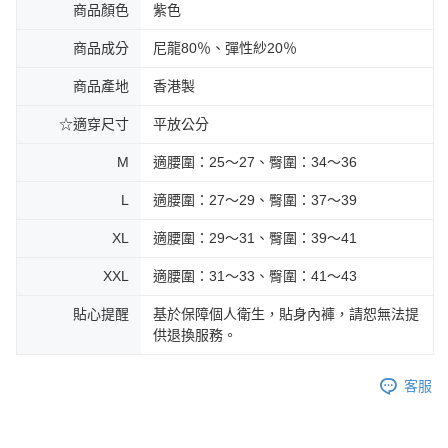
商品顏色
紫色
商品成分
尼龍80％、彈性紗20％
商品產地
香港製
☆適穿尺寸
平放公分
M
適腰圍：25～27、臀圍：34～36
L
適腰圍：27～29、臀圍：37～39
XL
適腰圍：29～31、臀圍：39～41
XXL
適腰圍：31～33、臀圍：41～43
貼心提醒
基於保障個人衛生，貼身內褲，請恕無法提
供退換服務。
客服