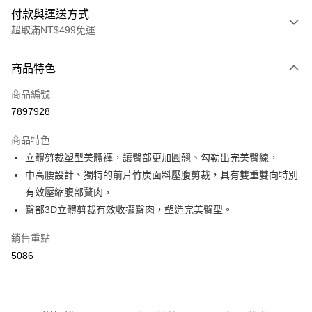
付款與運送方式
超取滿NT$499免運
付款方式
商品特色
信用卡一次付款
商品編號
超商取貨付款
7897928
LINE Pay
商品特色
Apple Pay
立體剪裁塑型美體褲，讓臀部更加圓翹、勾勒出完美臀線，
中高腰設計、獨特的前片竹炭面料壓腹剪裁，具有雙重雙向特別
街口支付
有效壓縮腹部贅肉，
悠遊付
臀部3D立體剪裁有效收攏臀肉，塑造完美臀型。
全盈+PAY
銷售重點
5086
大哥付你分期
相關說明
【大哥付你分期使用說明】
AFTEE先享後付
1.本服務由台灣大哥大提供，台灣大哥大用戶可立即使用無須另外申請。