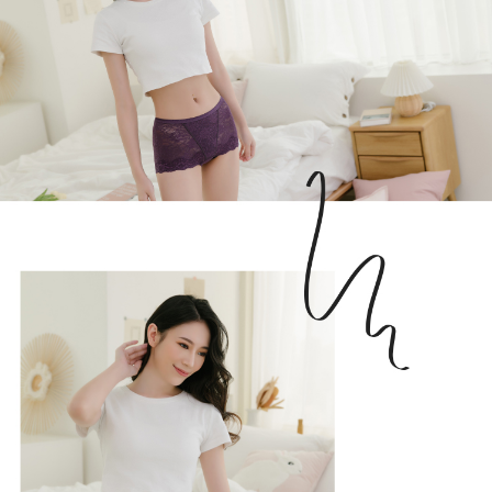
２．關於個人資料處理事宜，請瀏覽以下網址：
https://aftee.tw/terms/#terms3
7-11取貨付款
３．未成年的使用者請事先徵得法定代理人或監護人之同意方可使用
每筆NT$80，滿NT$799(含以上)免運費
「AFTEE先享後付」，若未經同意申辦者引起之損失，本公司不負相關責
任。
付款後7-11取貨
４．使用「AFTEE先享後付」時，將依據個別帳號之用戶狀況，依本公司即
時審查核予不同之上限額度；若仍有額度不足之情形，本公司將視審查結果
每筆NT$80，滿NT$799(含以上)免運費
請求用戶進行身份認證。
５．嚴禁一人註冊多個帳號或使用他人資訊註冊。若發現惡意使用之情形，
7-11取貨(快速到店)
恩沛科技股份有限公司將有權停止該用戶之使用額度並採取法律行動。
每筆NT$90
宅配/離島不配送
每筆NT$80，滿NT$890(含以上)免運費
黑貓貨到付款
每筆NT$120
國家/地區配送
查看運費