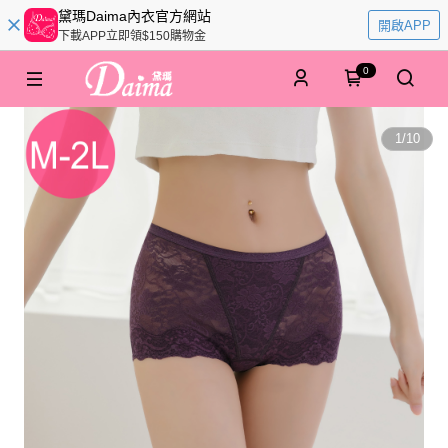
黛瑪Daima內衣官方網站
開啟APP
下載APP立即領$150購物金
0
1
/
10