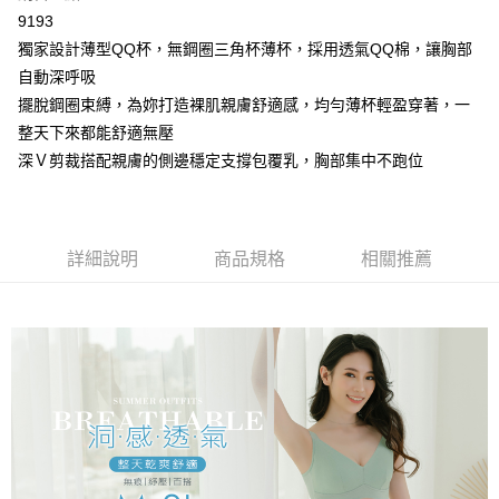
2.付款方式選擇「大哥付你分期」，訂單成立後會自動跳轉到大哥付的交易
相關說明
9193
流程，驗證手機門號後，選擇欲分期的期數、繳款截止日，確認付款後即完
【關於「AFTEE先享後付」】
成交易。
獨家設計薄型QQ杯，無鋼圈三角杯薄杯，採用透氣QQ棉，讓胸部
Hami Point
AFTEE先享後付是「在收到商品之後才付款」的支付方式。 讓您購物簡單
3.實際核准額度、可分期數及費用金額請依後續交易確認頁面所載為準。
便利好安心！
自動深呼吸
相關說明
4.訂單成立30分鐘內，如未前往確認交易或遇審核未通過，訂單將自動取
１．簡單：不需註冊會員、不需綁卡、不需儲值。
「Hami Point」為中華電信所提供之點數服務，可於會員專區綁定中華電信
擺脫鋼圈束縛，為妳打造裸肌親膚舒適感，均勻薄杯輕盈穿著，一
消。如遇「轉專審核」未通過狀況，表示未達大哥付你分期系統評分，恕無
２．便利：只要手機號碼，簡訊認證，即可結帳。
ATM付款
會員帳號後，即可在購物車使用 Hami Point 折抵消費金額 (1點等於1元)。
法說明評估內容。
整天下來都能舒適無壓
３．安心：先確認商品／服務後，再付款。
【繳款方式說明】
貨到付款
深Ｖ剪裁搭配親膚的側邊穩定支撐包覆乳，胸部集中不跑位
1.分期款項不併入電信帳單，「大哥付你分期」於每月結算日後寄送繳費提
【「AFTEE先享後付」結帳流程】
醒簡訊。
１．於結帳方式選擇「AFTEE先享後付」後，將跳轉至「AFTEE先享後付」
2.透過簡訊連結打開帳單後，可選擇「超商條碼／台灣大直營門市／銀行轉
結帳頁面，進行簡訊認證並確認金額後，即可完成結帳。
運送方式
帳／街口支付／iPASS MONEY」等通路繳費。
２．訂單成立數日內，您將收到繳費通知簡訊。
全家取貨付款
３．收到繳費通知簡訊後14天內，點擊此簡訊中的連結，可透過四大超商／
詳細說明
商品規格
相關推薦
【注意事項】
ATM／網路銀行／等多元方式進行付款，方視為交易完成。
每筆NT$80，滿NT$499(含以上)免運費
1.本服務係由「台灣大哥大股份有限公司」（以下簡稱本公司）所提供，讓
※ 請注意：結帳手續完成當下不需立刻繳費，但若您需要取消訂單，請聯絡
用戶於交易時，得透過本服務購買商品或服務，並由商店將買賣／分期付款
購買商品的店家。未經商家同意取消之訂單仍視為有效，需透過AFTEE先享
付款後全家取貨
買賣價金債權讓與本公司後，依約使用本公司帳單繳交帳款。
後付繳納相關費用。
2.基於同意付款使用「大哥付你分期」之契約關係目的，商店將以您的個人
每筆NT$80，滿NT$499(含以上)免運費
※ 交易是否成功請以「AFTEE先享後付 」之結帳頁面顯示為準，若有關於
資料（包含姓名、電話或地址）提供予台灣大哥大進項蒐集、處理及利用，
是否繳費成功／繳費後需取消欲退款等相關疑問，請聯繫「AFTEE先享後付
由本公司與您本人進行分期帳單所需資料之確認、核對及更正。
萊爾富取貨付款
客戶支援中心」
https://netprotections.freshdesk.com/support/home
3.完整用戶服務條款，請詳閱以下連結：
https://oppay.tw/userRule
每筆NT$80，滿NT$799(含以上)免運費
【注意事項】
１．透過由恩沛科技股份有限公司提供之「AFTEE先享後付」服務完成之交
付款後萊爾富取貨
易，需依本服務之必要範圍內提供個人資料，並將交易相關給付款項請求債
每筆NT$80，滿NT$799(含以上)免運費
權轉讓予恩沛科技股份有限公司。