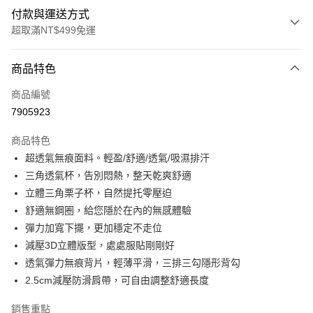
付款與運送方式
超取滿NT$499免運
付款方式
商品特色
信用卡一次付款
商品編號
超商取貨付款
7905923
LINE Pay
商品特色
Apple Pay
超透氣無痕面料。輕盈/舒適/透氣/吸濕排汗
三角透氣杯，告別悶熱，整天乾爽舒適
街口支付
立體三角栗子杯，自然提托零壓迫
悠遊付
舒適無鋼圈，給您隱於在內的無感體驗
彈力加寬下擺，更加穩定不走位
全盈+PAY
減壓3D立體版型，處處服貼剛剛好
大哥付你分期
透氣彈力無痕背片，輕薄平滑，三排三勾隱形背勾
相關說明
2.5cm減壓防滑肩帶，可自由調整舒適長度
【大哥付你分期使用說明】
AFTEE先享後付
1.本服務由台灣大哥大提供，台灣大哥大用戶可立即使用無須另外申請。
銷售重點