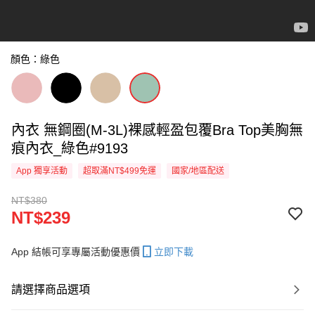
顏色：綠色
內衣 無鋼圈(M-3L)裸感輕盈包覆Bra Top美胸無
痕內衣_綠色#9193
App 獨享活動
超取滿NT$499免運
國家/地區配送
NT$380
NT$239
App 結帳可享專屬活動優惠價
立即下載
請選擇商品選項