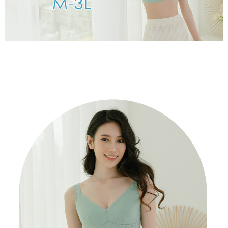
２．關於個人資料處理事宜，請瀏覽以下網址：
https://aftee.tw/terms/#terms3
7-11取貨付款
３．未成年的使用者請事先徵得法定代理人或監護人之同意方可使用
每筆NT$80，滿NT$799(含以上)免運費
「AFTEE先享後付」，若未經同意申辦者引起之損失，本公司不負相關責
任。
付款後7-11取貨
４．使用「AFTEE先享後付」時，將依據個別帳號之用戶狀況，依本公司即
時審查核予不同之上限額度；若仍有額度不足之情形，本公司將視審查結果
每筆NT$80，滿NT$799(含以上)免運費
請求用戶進行身份認證。
５．嚴禁一人註冊多個帳號或使用他人資訊註冊。若發現惡意使用之情形，
7-11取貨(快速到店)
恩沛科技股份有限公司將有權停止該用戶之使用額度並採取法律行動。
每筆NT$90
宅配/離島不配送
每筆NT$80，滿NT$890(含以上)免運費
黑貓貨到付款
每筆NT$120
國家/地區配送
查看運費