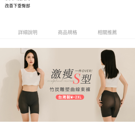
2.付款方式選擇「大哥付你分期」，訂單成立後會自動跳轉到大哥付的交易
相關說明
改善下垂臀部
流程，驗證手機門號後，選擇欲分期的期數、繳款截止日，確認付款後即完
【關於「AFTEE先享後付」】
成交易。
Hami Point
AFTEE先享後付是「在收到商品之後才付款」的支付方式。 讓您購物簡單
3.實際核准額度、可分期數及費用金額請依後續交易確認頁面所載為準。
便利好安心！
相關說明
4.訂單成立30分鐘內，如未前往確認交易或遇審核未通過，訂單將自動取
１．簡單：不需註冊會員、不需綁卡、不需儲值。
「Hami Point」為中華電信所提供之點數服務，可於會員專區綁定中華電信
消。如遇「轉專審核」未通過狀況，表示未達大哥付你分期系統評分，恕無
２．便利：只要手機號碼，簡訊認證，即可結帳。
ATM付款
詳細說明
商品規格
相關推薦
會員帳號後，即可在購物車使用 Hami Point 折抵消費金額 (1點等於1元)。
法說明評估內容。
３．安心：先確認商品／服務後，再付款。
【繳款方式說明】
貨到付款
1.分期款項不併入電信帳單，「大哥付你分期」於每月結算日後寄送繳費提
【「AFTEE先享後付」結帳流程】
醒簡訊。
１．於結帳方式選擇「AFTEE先享後付」後，將跳轉至「AFTEE先享後付」
2.透過簡訊連結打開帳單後，可選擇「超商條碼／台灣大直營門市／銀行轉
結帳頁面，進行簡訊認證並確認金額後，即可完成結帳。
運送方式
帳／街口支付／iPASS MONEY」等通路繳費。
２．訂單成立數日內，您將收到繳費通知簡訊。
全家取貨付款
３．收到繳費通知簡訊後14天內，點擊此簡訊中的連結，可透過四大超商／
【注意事項】
ATM／網路銀行／等多元方式進行付款，方視為交易完成。
每筆NT$80，滿NT$499(含以上)免運費
1.本服務係由「台灣大哥大股份有限公司」（以下簡稱本公司）所提供，讓
※ 請注意：結帳手續完成當下不需立刻繳費，但若您需要取消訂單，請聯絡
用戶於交易時，得透過本服務購買商品或服務，並由商店將買賣／分期付款
購買商品的店家。未經商家同意取消之訂單仍視為有效，需透過AFTEE先享
付款後全家取貨
買賣價金債權讓與本公司後，依約使用本公司帳單繳交帳款。
後付繳納相關費用。
2.基於同意付款使用「大哥付你分期」之契約關係目的，商店將以您的個人
每筆NT$80，滿NT$499(含以上)免運費
※ 交易是否成功請以「AFTEE先享後付 」之結帳頁面顯示為準，若有關於
資料（包含姓名、電話或地址）提供予台灣大哥大進項蒐集、處理及利用，
是否繳費成功／繳費後需取消欲退款等相關疑問，請聯繫「AFTEE先享後付
由本公司與您本人進行分期帳單所需資料之確認、核對及更正。
萊爾富取貨付款
客戶支援中心」
https://netprotections.freshdesk.com/support/home
3.完整用戶服務條款，請詳閱以下連結：
https://oppay.tw/userRule
每筆NT$80，滿NT$799(含以上)免運費
【注意事項】
１．透過由恩沛科技股份有限公司提供之「AFTEE先享後付」服務完成之交
付款後萊爾富取貨
易，需依本服務之必要範圍內提供個人資料，並將交易相關給付款項請求債
每筆NT$80，滿NT$799(含以上)免運費
權轉讓予恩沛科技股份有限公司。