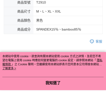
商品型號
T2910
商品尺寸
M、L、XL、XXL
商品顏色
黑色
商品成分
SPANDEX15％、bamboo85％
客服
本網站中使用 cookie，欲查詢有關本網站使用 cookie 方式之詳情，及若您不希
望在電腦上使用 cookie 時應如何變更電腦的 cookie 設定，請參閱本網站「
隱私
商品相關分類 (4)
查看全部
權條款
」之 Cookie 聲明。您繼續使用本網站即表示您同意本公司得按本網站使
用條款之 Cookie 聲明使用 cookie。
了解更多 >
【𝟵𝟵元起】提臀束褲
長版束褲
💰招財褲👙好運罩🌺旺桃花
🖤聚財黑
我知道了
本分類熱銷
全站排行