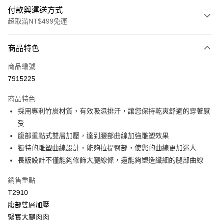
付款與運送方式
超取滿NT$499免運
付款方式
商品特色
信用卡一次付款
商品編號
超商取貨付款
7915225
LINE Pay
商品特色
Apple Pay
採用專利竹炭材質，有效吸濕排汗，讓您保持乾爽舒適的穿著感
受
街口支付
腹部重點式雙層加壓，達到腰部曲線加強雕塑效果
悠遊付
獨特的雕塑曲線設計，能夠拉提臀部，使您的曲線更加迷人
長版設計不僅能夠修飾大腿線條，還能夠塑造纖細的腿部曲線
全盈+PAY
銷售重點
大哥付你分期
T2910
相關說明
腹部雙層加壓
【大哥付你分期使用說明】
AFTEE先享後付
1.本服務由台灣大哥大提供，台灣大哥大用戶可立即使用無須另外申請。
緊實大腿肉肉