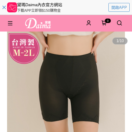
黛瑪Daima內衣官方網站
開啟APP
下載APP立即領$150購物金
0
1
/
10