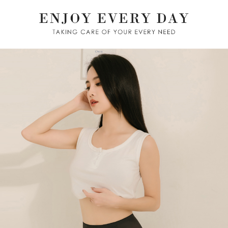
２．關於個人資料處理事宜，請瀏覽以下網址：
https://aftee.tw/terms/#terms3
7-11取貨付款
３．未成年的使用者請事先徵得法定代理人或監護人之同意方可使用
每筆NT$80，滿NT$799(含以上)免運費
「AFTEE先享後付」，若未經同意申辦者引起之損失，本公司不負相關責
任。
付款後7-11取貨
４．使用「AFTEE先享後付」時，將依據個別帳號之用戶狀況，依本公司即
時審查核予不同之上限額度；若仍有額度不足之情形，本公司將視審查結果
每筆NT$80，滿NT$799(含以上)免運費
請求用戶進行身份認證。
５．嚴禁一人註冊多個帳號或使用他人資訊註冊。若發現惡意使用之情形，
7-11取貨(快速到店)
恩沛科技股份有限公司將有權停止該用戶之使用額度並採取法律行動。
每筆NT$90
宅配/離島不配送
每筆NT$80，滿NT$890(含以上)免運費
黑貓貨到付款
每筆NT$120
國家/地區配送
查看運費