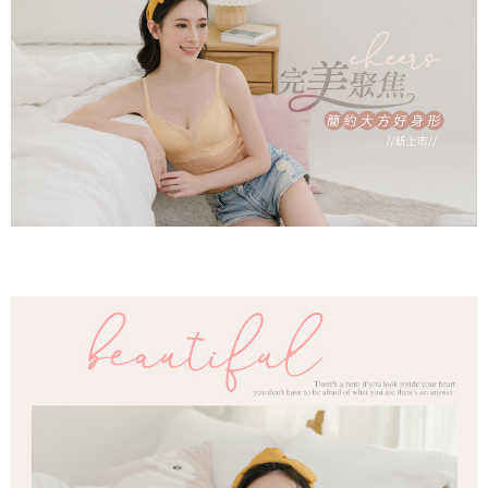
bagaimanapun, bagi mereka yang telah memuat turun Aplikasi AFTEE
付款後全家取貨
peringkat "semakan manual", ini bermakna kriteria pemarkahan sistem
dan mendaftar sebagai ahli AFTEE boleh menikmati tempoh pembayaran
tidak dipenuhi; butiran penilaian khusus tidak akan didedahkan.
sehingga 45 hari.
NT$80/pesanan | Penghantaran percuma untuk pesanan
NT$499 atau lebih
[Arahan Pembayaran]
Tempoh pembayaran dikira dari masa kedai meminta pembayaran anda,
ditambah dengan bilangan hari yang boleh dilanjutkan oleh AFTEE. Anda
萊爾富取貨付款
Pembayaran ansuran melalui OP Pay Later akan dibilkan secara
boleh melanjutkan tempoh pembayaran anda sebelum anda menerima
berasingan dan tidak termasuk dalam bil telekom anda. SMS peringatan
NT$80/pesanan | Penghantaran percuma untuk pesanan
pesanan. Walau bagaimanapun, tiada jaminan bahawa anda boleh
pembayaran akan dihantar selepas kitaran bil bulanan.
menerima pesanan anda semasa tempoh pembayaran (cth.: produk
NT$799 atau lebih
prapesanan atau produk yang mungkin mengambil masa yang lebih
Selepas mengakses bil melalui pautan dalam SMS, anda boleh
lama untuk dihantar). Oleh itu, anda dikehendaki membuat pembayaran
付款後萊爾富取貨
menyelesaikan pembayaran anda melalui salah satu saluran berikut: kod
kepada AFTEE dalam tempoh sama ada anda menerima pesanan.
bar kedai serbaneka, kedai runcit Taiwan Mobile, pemindahan bank,
NT$80/pesanan | Penghantaran percuma untuk pesanan
JKOPay, atau iPASS MONEY.
Kedua, Sekatan Pembayaran
NT$799 atau lebih
1. Jumlah yang diperakui untuk pengguna kali pertama boleh sehingga
[Nota Penting]
NT$10,000. Amaun diperakui sebenar yang diluluskan akan berdasarkan
7-11取貨付款
keputusan pensijilan dan semakan oleh AFTEE.
Perkhidmatan ini disediakan oleh Taiwan Mobile Co., Ltd. (“Syarikat”),
NT$80/pesanan | Penghantaran percuma untuk pesanan
2. Amaun perbelanjaan minimum mestilah lebih besar daripada NT$20.
yang membolehkan pelanggan membeli barangan atau perkhidmatan
3. Pada masa ini hanya tersedia untuk ahli Taiwan.
NT$799 atau lebih
melalui perkhidmatan ini pada masa transaksi. Hasil daripada pembelian
atau pembayaran ansuran akan dipindahkan oleh peniaga kepada
Ketiga, Syarat Perkhidmatan
付款後7-11取貨
Syarikat, dan pelanggan hendaklah membuat pembayaran mengikut
Perkhidmatan AFTEE Beli Sekarang Bayar Kemudian disediakan oleh NP
perjanjian menggunakan sistem bil Syarikat.
NT$80/pesanan | Penghantaran percuma untuk pesanan
Taiwan, Inc. dan AFTEE akan membuat bil kepada pengguna. AFTEE
akan menggunakan data peribadi yang dikumpul (termasuk nama
NT$799 atau lebih
Untuk memenuhi hubungan kontrak yang terjalin melalui persetujuan
pembeli, no. telefon, nama penerima, no. telefon, alamat penerima) untuk
penggunaan OP Pay Later, peniaga akan memberikan maklumat peribadi