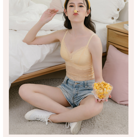
penggunaan perkhidmatan. Sila rujuk kepada "Penyata Pengumpulan
7-11取貨(快速到店)
anda (termasuk nama, nombor telefon, atau alamat) kepada Syarikat bagi
Data Peribadi, Pemprosesan, Penggunaan"
tujuan pengumpulan, pemprosesan dan penggunaan data yang
NT$90/pesanan
(https://aftee.tw/privacypolicy/
) untuk maklumat lanjut.
diperlukan untuk pengebilan ansuran, termasuk pengesahan,
pengesahan semula dan pembetulan.
宅配/離島不配送
Jumlah yang diperakui untuk pengguna kali pertama yang lulus
kelulusan boleh sehingga NT$10,000. Jika pengguna tidak membuat
NT$80/pesanan | Penghantaran percuma untuk pesanan
Untuk terma perkhidmatan penuh, sila rujuk pautan berikut:
pembayaran dalam tempoh tersebut, yuran pembayaran lewat sebanyak
https://oppay.tw/userRule
" target="_blank" class="link revert-
NT$890 atau lebih
20% setahun akan dikenakan. Pengguna bawah umur dikehendaki
style">https://oppay.tw/userRule
mendapatkan kebenaran daripada ibu bapa atau penjaga yang sah
黑貓貨到付款
untuk menggunakan AFTEE.
【Panduan Penggunaan Pembayaran Ansuran Gogo】
NT$120/pesanan
1. Perkhidmatan ini disediakan oleh Taiwan Mobile, pengguna telefon
Sila hubungi NP Taiwan Inc. di
cs_tw@netprotections.co.jp
jika anda
mudah alih boleh segera menggunakan tanpa perlu memohon lagi.
mempunyai sebarang kebimbangan mengenai pemprosesan dan
國家/地區配送
Kadar Penghantaran
(Hanya untuk nombor langganan peribadi, tidak terbuka untuk syarikat
penggunaan pada data peribadi. Jika anda tidak bersetuju dengan data
dan kad prabayar)
peribadi yang disenaraikan seperti di atas akan dikumpul dan digunakan
2. Pilihan kaedah pembayaran "Pembayaran Ansuran Gogo", selepas
oleh AFTEE, sila jangan gunakan perkhidmatan ini.
pesanan ditubuhkan, akan secara automatik dialihkan ke proses
transaksi Gogo, selepas pengesahan nombor telefon, pilih bilangan
ansuran yang diingini, tarikh akhir pembayaran, dan setelah
mengesahkan pembayaran, transaksi akan selesai.
3. Jumlah kelulusan sebenar, bilangan ansuran dan jumlah bayaran
adalah berdasarkan halaman pengesahan transaksi seterusnya.
4. Dalam masa 30 minit selepas pesanan ditubuhkan, jika tidak pergi
untuk mengesahkan transaksi atau jika tidak lulus semakan, pesanan
akan dibatalkan secara automatik. Jika terdapat situasi "pindah untuk
semakan khusus" yang tidak lulus, ini menunjukkan bahawa sistem