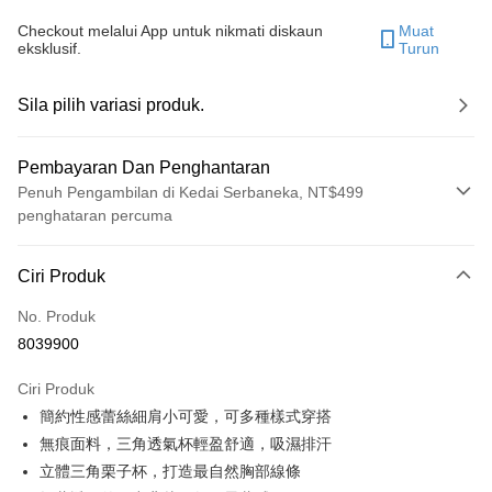
Checkout melalui App untuk nikmati diskaun
Muat
eksklusif.
Turun
Sila pilih variasi produk.
Pembayaran Dan Penghantaran
Penuh Pengambilan di Kedai Serbaneka, NT$499
penghataran percuma
Kaedah Pembayaran
Ciri Produk
Kad Kredit (Bayaran Penuh)
No. Produk
Pengambilan di Kedai Serbaneka
8039900
LINE Pay
Ciri Produk
Apple Pay
簡約性感蕾絲細肩小可愛，可多種樣式穿搭
無痕面料，三角透氣杯輕盈舒適，吸濕排汗
JKOPAY
立體三角栗子杯，打造最自然胸部線條
Easy Wallet