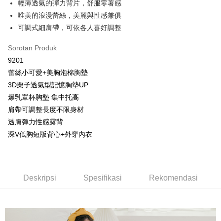
輕薄透氣的彈力背片，舒服零著感
唯美的浪漫蕾絲，美麗與性感兼俱
Plus PAY
可調式細肩帶，可依各人喜好調整
OP Pay Later
Deskripsi
Sorotan Produk
[Terma Penggunaan untuk OP Pay Later]
9201
AFTEE
蕾絲小可愛+美胸泡棉胸墊
Perkhidmatan ini disediakan oleh Taiwan Mobile dan tersedia untuk
Deskripsi
3D栗子透氣型記憶胸墊UP
pengguna Taiwan Mobile tanpa memerlukan permohonan tambahan.
Pertama, Mengenai Perkhidmatan AFTEE Beli Sekarang Bayar Kemudian
Hami Point
爆乳罩杯胸墊 集中托高
1. Dengan memilih AFTEE sebagai kaedah pembayaran, mesej
Jika anda memilih OP Pay Later sebagai kaedah pembayaran, sistem
pengesahan AFTEE akan muncul.
Deskripsi
肩帶可調整長度不限身材
akan mengarahkan anda secara automatik ke proses transaksi OP Pay
2. Anda boleh meneruskan pembayaran selepas pengesahan SMS.
「Hami Point」為中華電信所提供之點數服務，可於會員專區綁定中華電信
Later selepas pesanan dibuat. Anda perlu mengesahkan nombor telefon
透膚彈力性感露背
3. Tiada bayaran diperlukan apabila pesanan disahkan. Produk akan
Pemindahan ATM
會員帳號後，即可在購物車使用 Hami Point 折抵消費金額 (1點等於1元)。
mudah alih anda, memilih bilangan ansuran, dan menetapkan tarikh
dihantar ke alamat yang ditetapkan.
深V低胸短版背心+外穿內衣
akhir pembayaran. Transaksi akan dianggap selesai setelah pembayaran
4. Setelah pesanan disahkan, anda akan menerima SMS pembayaran
Tunai semasa Penghantaran
disahkan.
manakala ahli aplikasi akan menerima pemberitahuan tolak aplikasi
AFTEE.
Had kredit yang diluluskan, tempoh ansuran yang tersedia, dan yuran
Pilihan Penghantaran
5. Tiada bayaran diperlukan apabila anda menerima produk. Sila buat
yang dikenakan adalah tertakluk kepada maklumat yang dinyatakan
pembayaran di empat kedai serbaneka utama, ATM atau perbankan
Deskripsi
Spesifikasi
Rekomendasi
pada halaman pengesahan transaksi seterusnya.
全家取貨付款
dalam talian dengan SMS pembayaran atau pemberitahuan tolak aplikasi
AFTEE.
NT$80/pesanan | Penghantaran percuma untuk pesanan
Jika transaksi tidak disahkan dalam masa 30 minit selepas pesanan
NT$499 atau lebih
dibuat, atau jika permohonan gagal dalam proses semakan, pesanan
Sila ambil perhatian bahawa tempoh pembayaran adalah 14 hari. Walau
akan dibatalkan secara automatik. Jika permohonan gagal pada