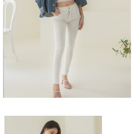
diperlukan untuk pengebilan ansuran, termasuk pengesahan,
pengesahan semula dan pembetulan.
宅配/離島不配送
Jumlah yang diperakui untuk pengguna kali pertama yang lulus
kelulusan boleh sehingga NT$10,000. Jika pengguna tidak membuat
NT$80/pesanan | Penghantaran percuma untuk pesanan
Untuk terma perkhidmatan penuh, sila rujuk pautan berikut:
pembayaran dalam tempoh tersebut, yuran pembayaran lewat sebanyak
https://oppay.tw/userRule
" target="_blank" class="link revert-
NT$890 atau lebih
20% setahun akan dikenakan. Pengguna bawah umur dikehendaki
style">https://oppay.tw/userRule
mendapatkan kebenaran daripada ibu bapa atau penjaga yang sah
黑貓貨到付款
untuk menggunakan AFTEE.
【Panduan Penggunaan Pembayaran Ansuran Gogo】
NT$120/pesanan
1. Perkhidmatan ini disediakan oleh Taiwan Mobile, pengguna telefon
Sila hubungi NP Taiwan Inc. di
cs_tw@netprotections.co.jp
jika anda
mudah alih boleh segera menggunakan tanpa perlu memohon lagi.
mempunyai sebarang kebimbangan mengenai pemprosesan dan
國家/地區配送
Kadar Penghantaran
(Hanya untuk nombor langganan peribadi, tidak terbuka untuk syarikat
penggunaan pada data peribadi. Jika anda tidak bersetuju dengan data
dan kad prabayar)
peribadi yang disenaraikan seperti di atas akan dikumpul dan digunakan
2. Pilihan kaedah pembayaran "Pembayaran Ansuran Gogo", selepas
oleh AFTEE, sila jangan gunakan perkhidmatan ini.
pesanan ditubuhkan, akan secara automatik dialihkan ke proses
transaksi Gogo, selepas pengesahan nombor telefon, pilih bilangan
ansuran yang diingini, tarikh akhir pembayaran, dan setelah
mengesahkan pembayaran, transaksi akan selesai.
3. Jumlah kelulusan sebenar, bilangan ansuran dan jumlah bayaran
adalah berdasarkan halaman pengesahan transaksi seterusnya.
4. Dalam masa 30 minit selepas pesanan ditubuhkan, jika tidak pergi
untuk mengesahkan transaksi atau jika tidak lulus semakan, pesanan
akan dibatalkan secara automatik. Jika terdapat situasi "pindah untuk
semakan khusus" yang tidak lulus, ini menunjukkan bahawa sistem
penilaian tidak mencukupi, tiada penjelasan mengenai kandungan
penilaian boleh diberikan.