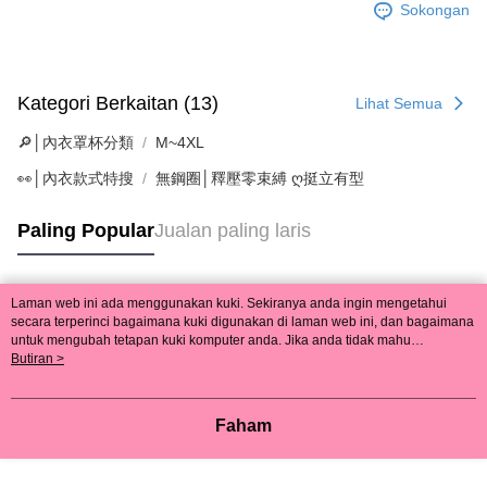
Sokongan
Kategori Berkaitan (13)
Lihat Semua
🔎│內衣罩杯分類
M~4XL
👀│內衣款式特搜
無鋼圈│釋壓零束縛 ღ挺立有型
Paling Popular
Jualan paling laris
Laman web ini ada menggunakan kuki. Sekiranya anda ingin mengetahui
Tag Popular
secara terperinci bagaimana kuki digunakan di laman web ini, dan bagaimana
untuk mengubah tetapan kuki komputer anda. Jika anda tidak mahu
menggunakan kuki di komputer anda, sila rujuk penerangan mengenai kuki.
Butiran >
Dasar Privasi
Laman web ini ada menggunakan kuki. Sekiranya anda ingin
mengetahui secara terperinci bagaimana kuki digunakan di laman web ini,
dan bagaimana untuk mengubah tetapan kuki komputer anda. Jika anda tidak
Faham
mahu menggunakan kuki di komputer anda, sila rujuk penerangan mengenai
kuki.