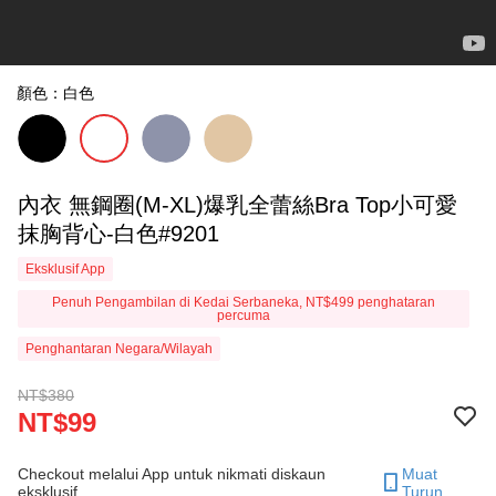
顏色：白色
內衣 無鋼圈(M-XL)爆乳全蕾絲Bra Top小可愛
抹胸背心-白色#9201
Eksklusif App
Penuh Pengambilan di Kedai Serbaneka, NT$499 penghataran
percuma
Penghantaran Negara/Wilayah
NT$380
NT$99
Checkout melalui App untuk nikmati diskaun
Muat
eksklusif.
Turun