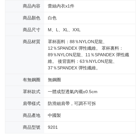
商品內容
蕾絲內衣x1件
商品顏色
白色
商品尺寸
M、L、XL、XXL
商品材質
罩杯面料：88％NYLON尼龍、
12％SPANDEX 彈性纖維。 罩杯裏料：
89％NYLON尼龍、11％SPANDEX 彈性纖
維。 後背面料：63％NYLON尼龍、
37％SPANDEX 彈性纖維。
有無鋼圈
無鋼圈
罩杯款式
一體成型透氣內襯±0.5cm
肩帶樣式
防滑細肩帶，可調不可拆
商品產地
中國製
商品型號
9201