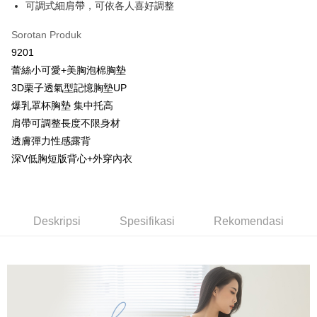
可調式細肩帶，可依各人喜好調整
OP Pay Later
Deskripsi
Sorotan Produk
[Terma Penggunaan untuk OP Pay Later]
9201
AFTEE
蕾絲小可愛+美胸泡棉胸墊
Perkhidmatan ini disediakan oleh Taiwan Mobile dan tersedia untuk
Deskripsi
3D栗子透氣型記憶胸墊UP
pengguna Taiwan Mobile tanpa memerlukan permohonan tambahan.
Pertama, Mengenai Perkhidmatan AFTEE Beli Sekarang Bayar Kemudian
Hami Point
爆乳罩杯胸墊 集中托高
1. Dengan memilih AFTEE sebagai kaedah pembayaran, mesej
Jika anda memilih OP Pay Later sebagai kaedah pembayaran, sistem
pengesahan AFTEE akan muncul.
Deskripsi
肩帶可調整長度不限身材
akan mengarahkan anda secara automatik ke proses transaksi OP Pay
2. Anda boleh meneruskan pembayaran selepas pengesahan SMS.
「Hami Point」為中華電信所提供之點數服務，可於會員專區綁定中華電信
Later selepas pesanan dibuat. Anda perlu mengesahkan nombor telefon
透膚彈力性感露背
3. Tiada bayaran diperlukan apabila pesanan disahkan. Produk akan
Pemindahan ATM
會員帳號後，即可在購物車使用 Hami Point 折抵消費金額 (1點等於1元)。
mudah alih anda, memilih bilangan ansuran, dan menetapkan tarikh
dihantar ke alamat yang ditetapkan.
深V低胸短版背心+外穿內衣
akhir pembayaran. Transaksi akan dianggap selesai setelah pembayaran
4. Setelah pesanan disahkan, anda akan menerima SMS pembayaran
Tunai semasa Penghantaran
disahkan.
manakala ahli aplikasi akan menerima pemberitahuan tolak aplikasi
AFTEE.
Had kredit yang diluluskan, tempoh ansuran yang tersedia, dan yuran
Pilihan Penghantaran
5. Tiada bayaran diperlukan apabila anda menerima produk. Sila buat
yang dikenakan adalah tertakluk kepada maklumat yang dinyatakan
pembayaran di empat kedai serbaneka utama, ATM atau perbankan
Deskripsi
Spesifikasi
Rekomendasi
pada halaman pengesahan transaksi seterusnya.
全家取貨付款
dalam talian dengan SMS pembayaran atau pemberitahuan tolak aplikasi
AFTEE.
NT$80/pesanan | Penghantaran percuma untuk pesanan
Jika transaksi tidak disahkan dalam masa 30 minit selepas pesanan
NT$499 atau lebih
dibuat, atau jika permohonan gagal dalam proses semakan, pesanan
Sila ambil perhatian bahawa tempoh pembayaran adalah 14 hari. Walau
akan dibatalkan secara automatik. Jika permohonan gagal pada
bagaimanapun, bagi mereka yang telah memuat turun Aplikasi AFTEE
付款後全家取貨
peringkat "semakan manual", ini bermakna kriteria pemarkahan sistem
dan mendaftar sebagai ahli AFTEE boleh menikmati tempoh pembayaran
tidak dipenuhi; butiran penilaian khusus tidak akan didedahkan.
sehingga 45 hari.
NT$80/pesanan | Penghantaran percuma untuk pesanan