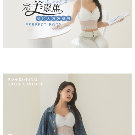
NT$499 atau lebih
[Arahan Pembayaran]
Tempoh pembayaran dikira dari masa kedai meminta pembayaran anda,
ditambah dengan bilangan hari yang boleh dilanjutkan oleh AFTEE. Anda
萊爾富取貨付款
Pembayaran ansuran melalui OP Pay Later akan dibilkan secara
boleh melanjutkan tempoh pembayaran anda sebelum anda menerima
berasingan dan tidak termasuk dalam bil telekom anda. SMS peringatan
NT$80/pesanan | Penghantaran percuma untuk pesanan
pesanan. Walau bagaimanapun, tiada jaminan bahawa anda boleh
pembayaran akan dihantar selepas kitaran bil bulanan.
menerima pesanan anda semasa tempoh pembayaran (cth.: produk
NT$799 atau lebih
prapesanan atau produk yang mungkin mengambil masa yang lebih
Selepas mengakses bil melalui pautan dalam SMS, anda boleh
lama untuk dihantar). Oleh itu, anda dikehendaki membuat pembayaran
付款後萊爾富取貨
menyelesaikan pembayaran anda melalui salah satu saluran berikut: kod
kepada AFTEE dalam tempoh sama ada anda menerima pesanan.
bar kedai serbaneka, kedai runcit Taiwan Mobile, pemindahan bank,
NT$80/pesanan | Penghantaran percuma untuk pesanan
JKOPay, atau iPASS MONEY.
Kedua, Sekatan Pembayaran
NT$799 atau lebih
1. Jumlah yang diperakui untuk pengguna kali pertama boleh sehingga
[Nota Penting]
NT$10,000. Amaun diperakui sebenar yang diluluskan akan berdasarkan
7-11取貨付款
keputusan pensijilan dan semakan oleh AFTEE.
Perkhidmatan ini disediakan oleh Taiwan Mobile Co., Ltd. (“Syarikat”),
NT$80/pesanan | Penghantaran percuma untuk pesanan
2. Amaun perbelanjaan minimum mestilah lebih besar daripada NT$20.
yang membolehkan pelanggan membeli barangan atau perkhidmatan
3. Pada masa ini hanya tersedia untuk ahli Taiwan.
NT$799 atau lebih
melalui perkhidmatan ini pada masa transaksi. Hasil daripada pembelian
atau pembayaran ansuran akan dipindahkan oleh peniaga kepada
Ketiga, Syarat Perkhidmatan
付款後7-11取貨
Syarikat, dan pelanggan hendaklah membuat pembayaran mengikut
Perkhidmatan AFTEE Beli Sekarang Bayar Kemudian disediakan oleh NP
perjanjian menggunakan sistem bil Syarikat.
NT$80/pesanan | Penghantaran percuma untuk pesanan
Taiwan, Inc. dan AFTEE akan membuat bil kepada pengguna. AFTEE
akan menggunakan data peribadi yang dikumpul (termasuk nama
NT$799 atau lebih
Untuk memenuhi hubungan kontrak yang terjalin melalui persetujuan
pembeli, no. telefon, nama penerima, no. telefon, alamat penerima) untuk
penggunaan OP Pay Later, peniaga akan memberikan maklumat peribadi
penggunaan perkhidmatan. Sila rujuk kepada "Penyata Pengumpulan
7-11取貨(快速到店)
anda (termasuk nama, nombor telefon, atau alamat) kepada Syarikat bagi
Data Peribadi, Pemprosesan, Penggunaan"
tujuan pengumpulan, pemprosesan dan penggunaan data yang
NT$90/pesanan
(https://aftee.tw/privacypolicy/
) untuk maklumat lanjut.