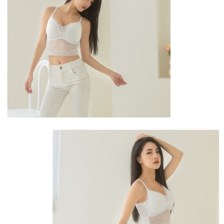
【Penerangan Kaedah Pembayaran】
1. Pembayaran ansuran tidak digabungkan dalam bil telekomunikasi,
"Pembayaran Ansuran Gogo" akan menghantar SMS peringatan
pembayaran selepas tarikh penyelesaian bulanan.
2. Melalui pautan SMS untuk membuka bil, anda boleh memilih untuk
membayar melalui "Kod bar kedai serbaneka / Kedai rasmi Taiwan
Mobile / Pemindahan bank / Pembayaran J街口 / iPASS MONEY" dan
saluran lain.
【Nota Penting】
1. Perkhidmatan ini disediakan oleh "Taiwan Mobile Co., Ltd." untuk
membolehkan pengguna membeli produk atau perkhidmatan melalui
perkhidmatan ini semasa transaksi, dan kedai akan menyerahkan hak
tuntutan harga jual/beli ansuran kepada syarikat ini untuk membayar bil
menggunakan bil syarikat ini.
2. Berdasarkan tujuan kontrak persetujuan pembayaran menggunakan
"Pembayaran Ansuran Gogo", kedai akan memberikan maklumat peribadi
anda (termasuk nama, telefon atau alamat) kepada Taiwan Mobile untuk
pengumpulan, pemprosesan dan penggunaan, untuk pengesahan,
semakan dan pembetulan data yang diperlukan untuk bil ansuran oleh
Taiwan Mobile.
3. Sila baca syarat perkhidmatan pengguna secara lengkap melalui
pautan berikut: https://oppay.tw/userRule