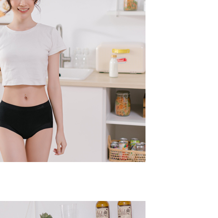
一人註冊多個帳號或使用他人資訊註冊。若發現惡意使用之情
科技股份有限公司將有權停止該用戶之使用額度並採取法律行
(快速到店)
0
不配送
0，滿NT$890(含以上)免運費
付款
20
配送
查看運費