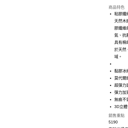
超商取貨
商品特色
LINE Pay
粘膠纖
天然木
Apple Pay
膠纖維
街口支付
氣、抗
具有棉
悠遊付
於天然
全盈+PAY
域。
大哥付你
黏膠冰
相關說明
【大哥付
莫代爾
AFTEE先
1.本服務
超彈力
2.付款方
相關說明
彈力加
流程，驗
【關於「A
Hami Poin
完成交易
AFTEE
無痕不
3.實際核
便利好安
相關說明
3D立
4.訂單成
１．簡單
「Hami
消。如遇
ATM付款
２．便利
銷售重點
信會員帳號後
無法說明
３．安心
元)。
5190
【繳款方
貨到付款