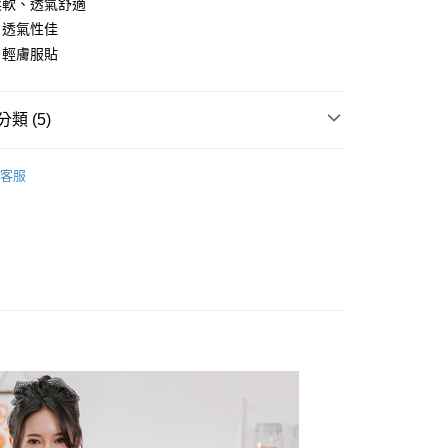
項不併入電信帳單，「大哥付你分期」於每月結算日後寄送繳費提
柔軟、透氣舒適
EE先享後付」結帳流程】
方式選擇「AFTEE先享後付」後，將跳轉至「AFTEE先享後
、透氣性佳
訊連結打開帳單後，可選擇「超商條碼／台灣大直營門市／銀行轉
頁面，進行簡訊認證並確認金額後，即可完成結帳。
，輕膚服貼
付／iPASS MONEY」等通路繳費。
成立數日內，您將收到繳費通知簡訊。
費通知簡訊後14天內，點擊此簡訊中的連結，可透過四大超商
付款
項】
網路銀行／等多元方式進行付款，方視為交易完成。
係由「台灣大哥大股份有限公司」（以下簡稱本公司）所提供，讓
：結帳手續完成當下不需立刻繳費，但若您需要取消訂單，請聯
0，滿NT$499(含以上)免運費
類 (5)
易時，得透過本服務購買商品或服務，並由商店將買賣／分期付
的店家。未經商家同意取消之訂單仍視為有效，需透過AFTEE
金債權讓與本公司後，依約使用本公司帳單繳交帳款。
繳納相關費用。
家取貨
式
無痕內褲
意付款使用「大哥付你分期」之契約關係目的，商店將以您的個人
否成功請以「AFTEE先享後付 」之結帳頁面顯示為準，若有關於
客服
0，滿NT$499(含以上)免運費
含姓名、電話或地址）提供予台灣大哥大進項蒐集、處理及利
功／繳費後需取消欲退款等相關疑問，請聯繫「AFTEE先享後
好運罩🌺旺桃花
🖤聚財黑
公司與您本人進行分期帳單所需資料之確認、核對及更正。
援中心」
https://netprotections.freshdesk.com/support/home
戶服務條款，請詳閱以下連結：
https://oppay.tw/userRule
貨付款
功能搜尋
舒適莫代爾
項】
0，滿NT$799(含以上)免運費
區
內褲
恩沛科技股份有限公司提供之「AFTEE先享後付」服務完成之
依本服務之必要範圍內提供個人資料，並將交易相關給付款項請
爾富取貨
$𝟮𝟮𝟬】輕盈涼感褲
讓予恩沛科技股份有限公司。
0，滿NT$799(含以上)免運費
個人資料處理事宜，請瀏覽以下網址：
ee.tw/terms/#terms3
付款
年的使用者請事先徵得法定代理人或監護人之同意方可使用
E先享後付」，若未經同意申辦者引起之損失，本公司不負相關責
0，滿NT$799(含以上)免運費
AFTEE先享後付」時，將依據個別帳號之用戶狀況，依本公司
1取貨
核予不同之上限額度；若仍有額度不足之情形，本公司將視審查
0，滿NT$799(含以上)免運費
用戶進行身份認證。