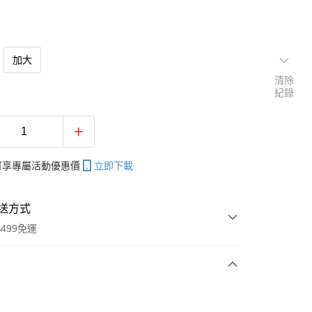
加大
清除
紀錄
帳可享專屬活動優惠價
立即下載
送方式
499免運
次付款