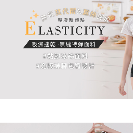
５．嚴禁
形，恩沛
7-11取貨
動。
每筆NT$9
宅配/離島
每筆NT$8
黑貓貨到
每筆NT$1
國家/地區