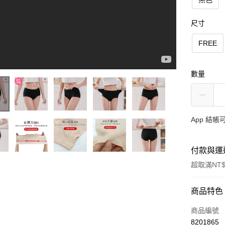
尺寸
FREE
數量
App 結
付款與運
超取滿NT$
付款方式
商品特色
信用卡一
商品編號
8201865