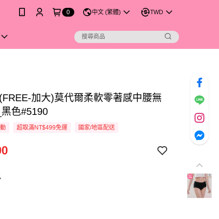
0
中文 (繁體)
TWD
(FREE-加大)莫代爾柔軟零著感中腰無
黑色#5190
活動
超取滿NT$499免運
國家/地區配送
00
色