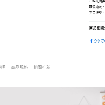
1.分期款
布料光滑
【「AFT
醒簡訊。
１．於結帳
吸濕速乾
2.透過簡
付」結帳
完美版型
運送方式
帳／街口支
２．訂單
３．收到繳
全家取貨
【注意事
／ATM／
1.本服務
※ 請注意
每筆NT$8
商品相關分
用戶於交
絡購買商品
款買賣價
先享後付
付款後全
🩲內褲款
2.基於同
※ 交易是
分享
每筆NT$8
資料（包
是否繳費成
💰招財褲
用，由本
付客戶支
3.完整用
萊爾富取
🔎│材質
【注意事
每筆NT$8
大尺碼專
１．透過由
交易，需
付款後萊
說明
商品規格
相關推薦
【任選𝟯件
求債權轉
每筆NT$8
２．關於
https://aft
7-11取貨
３．未成
「AFTE
每筆NT$8
任。
４．使用「
付款後7-1
即時審查
每筆NT$8
結果請求