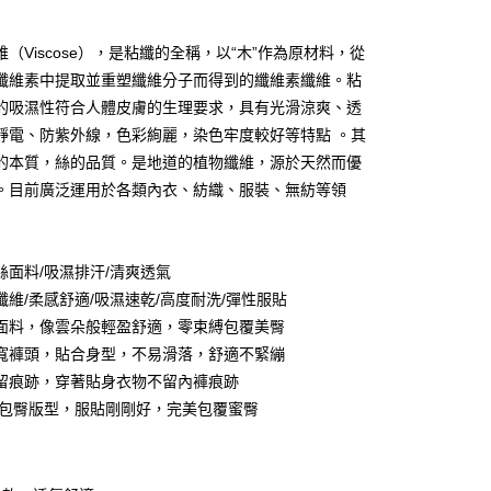
付款
維（Viscose），是粘纖的全稱，以“木”作為原材料，從
纖維素中提取並重塑纖維分子而得到的纖維素纖維。粘
的吸濕性符合人體皮膚的生理要求，具有光滑涼爽、透
靜電、防紫外線，色彩絢麗，染色牢度較好等特點 。其
的本質，絲的品質。是地道的植物纖維，源於天然而優
。目前廣泛運用於各類內衣、紡織、服裝、無紡等領
分期
絲面料/吸濕排汗/清爽透氣
你分期使用說明】
纖維/柔感舒適/吸濕速乾/高度耐洗/彈性服貼
享後付
由台灣大哥大提供，台灣大哥大用戶可立即使用無須另外申請。
面料，像雲朵般輕盈舒適，零束縛包覆美臀
式選擇「大哥付你分期」，訂單成立後會自動跳轉到大哥付的交易
寬褲頭，貼合身型，不易滑落，舒適不緊繃
證手機門號後，選擇欲分期的期數、繳款截止日，確認付款後即
FTEE先享後付」】
t
。
先享後付是「在收到商品之後才付款」的支付方式。 讓您購物簡單
留痕跡，穿著貼身衣物不留內褲痕跡
准額度、可分期數及費用金額請依後續交易確認頁面所載為準。
心！
體包臀版型，服貼剛剛好，完美包覆蜜臀
立30分鐘內，如未前往確認交易或遇審核未通過，訂單將自動取
：不需註冊會員、不需綁卡、不需儲值。
 Point」為中華電信所提供之點數服務，可於會員專區綁定中華電
「轉專審核」未通過狀況，表示未達大哥付你分期系統評分，恕
：只要手機號碼，簡訊認證，即可結帳。
，即可在購物車使用 Hami Point 折抵消費金額 (1點等於1
評估內容。
：先確認商品／服務後，再付款。
式說明】