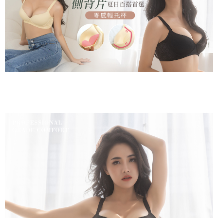
２．關於個人資料處理事宜，請瀏覽以下網址：
https://aftee.tw/terms/#terms3
7-11取貨付款
３．未成年的使用者請事先徵得法定代理人或監護人之同意方可使用
每筆NT$80，滿NT$799(含以上)免運費
「AFTEE先享後付」，若未經同意申辦者引起之損失，本公司不負相關責
任。
付款後7-11取貨
４．使用「AFTEE先享後付」時，將依據個別帳號之用戶狀況，依本公司即
時審查核予不同之上限額度；若仍有額度不足之情形，本公司將視審查結果
每筆NT$80，滿NT$799(含以上)免運費
請求用戶進行身份認證。
５．嚴禁一人註冊多個帳號或使用他人資訊註冊。若發現惡意使用之情形，
7-11取貨(快速到店)
恩沛科技股份有限公司將有權停止該用戶之使用額度並採取法律行動。
每筆NT$90
宅配/離島不配送
每筆NT$80，滿NT$890(含以上)免運費
黑貓貨到付款
每筆NT$120
國家/地區配送
查看運費