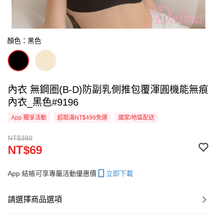
顏色：黑色
內衣 無鋼圈(B-D)防副乳側推包覆渾圓機能無痕
內衣_黑色#9196
App 獨享活動
超取滿NT$499免運
國家/地區配送
NT$380
NT$69
App 結帳可享專屬活動優惠價
立即下載
請選擇商品選項