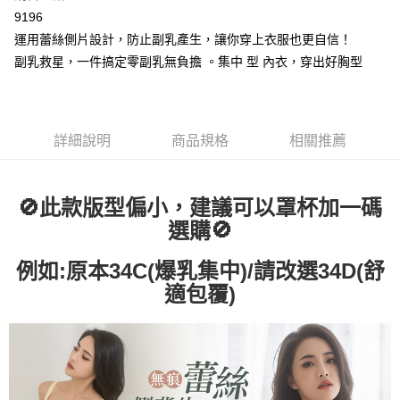
2.付款方式選擇「大哥付你分期」，訂單成立後會自動跳轉到大哥付的交易
相關說明
9196
流程，驗證手機門號後，選擇欲分期的期數、繳款截止日，確認付款後即完
【關於「AFTEE先享後付」】
成交易。
運用蕾絲側片設計，防止副乳產生，讓你穿上衣服也更自信！
Hami Point
AFTEE先享後付是「在收到商品之後才付款」的支付方式。 讓您購物簡單
3.實際核准額度、可分期數及費用金額請依後續交易確認頁面所載為準。
便利好安心！
副乳救星，一件搞定零副乳無負擔 。集中 型 內衣，穿出好胸型
相關說明
4.訂單成立30分鐘內，如未前往確認交易或遇審核未通過，訂單將自動取
１．簡單：不需註冊會員、不需綁卡、不需儲值。
「Hami Point」為中華電信所提供之點數服務，可於會員專區綁定中華電信
消。如遇「轉專審核」未通過狀況，表示未達大哥付你分期系統評分，恕無
２．便利：只要手機號碼，簡訊認證，即可結帳。
ATM付款
會員帳號後，即可在購物車使用 Hami Point 折抵消費金額 (1點等於1元)。
法說明評估內容。
３．安心：先確認商品／服務後，再付款。
【繳款方式說明】
貨到付款
1.分期款項不併入電信帳單，「大哥付你分期」於每月結算日後寄送繳費提
【「AFTEE先享後付」結帳流程】
詳細說明
商品規格
相關推薦
醒簡訊。
１．於結帳方式選擇「AFTEE先享後付」後，將跳轉至「AFTEE先享後付」
2.透過簡訊連結打開帳單後，可選擇「超商條碼／台灣大直營門市／銀行轉
結帳頁面，進行簡訊認證並確認金額後，即可完成結帳。
運送方式
帳／街口支付／iPASS MONEY」等通路繳費。
２．訂單成立數日內，您將收到繳費通知簡訊。
全家取貨付款
🚫此款版型偏小，建議可以罩杯加一碼
３．收到繳費通知簡訊後14天內，點擊此簡訊中的連結，可透過四大超商／
【注意事項】
ATM／網路銀行／等多元方式進行付款，方視為交易完成。
🚫
選購
每筆NT$80，滿NT$499(含以上)免運費
1.本服務係由「台灣大哥大股份有限公司」（以下簡稱本公司）所提供，讓
※ 請注意：結帳手續完成當下不需立刻繳費，但若您需要取消訂單，請聯絡
用戶於交易時，得透過本服務購買商品或服務，並由商店將買賣／分期付款
購買商品的店家。未經商家同意取消之訂單仍視為有效，需透過AFTEE先享
付款後全家取貨
買賣價金債權讓與本公司後，依約使用本公司帳單繳交帳款。
例如:原本34C(爆乳集中)/請改選34D(舒
後付繳納相關費用。
2.基於同意付款使用「大哥付你分期」之契約關係目的，商店將以您的個人
每筆NT$80，滿NT$499(含以上)免運費
※ 交易是否成功請以「AFTEE先享後付 」之結帳頁面顯示為準，若有關於
適包覆)
資料（包含姓名、電話或地址）提供予台灣大哥大進項蒐集、處理及利用，
是否繳費成功／繳費後需取消欲退款等相關疑問，請聯繫「AFTEE先享後付
由本公司與您本人進行分期帳單所需資料之確認、核對及更正。
萊爾富取貨付款
客戶支援中心」
https://netprotections.freshdesk.com/support/home
3.完整用戶服務條款，請詳閱以下連結：
https://oppay.tw/userRule
每筆NT$80，滿NT$799(含以上)免運費
【注意事項】
１．透過由恩沛科技股份有限公司提供之「AFTEE先享後付」服務完成之交
付款後萊爾富取貨
易，需依本服務之必要範圍內提供個人資料，並將交易相關給付款項請求債
每筆NT$80，滿NT$799(含以上)免運費
權轉讓予恩沛科技股份有限公司。