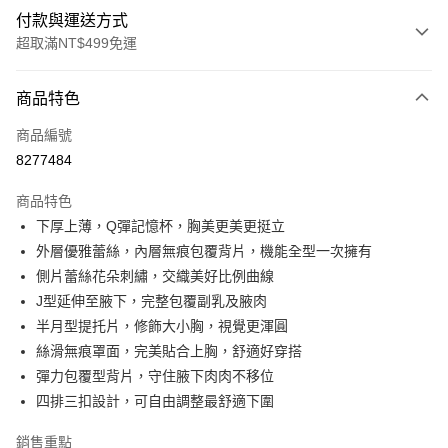
付款與運送方式
超取滿NT$499免運
付款方式
商品特色
信用卡一次付款
商品編號
超商取貨付款
8277484
LINE Pay
商品特色
Apple Pay
下厚上薄，Q彈記憶杯，胸美更美更挺立
外層優雅蕾絲，內層無痕包覆背片，機能全型一次擁有
街口支付
側片蕾絲花朵刺繡，交織美好比例曲線
悠遊付
J型延伸至腋下，完整包覆副乳及腋肉
半月型提托片，修飾大小胸，視覺更渾圓
全盈+PAY
絲滑無痕罩面，完美貼合上胸，舒適好穿搭
大哥付你分期
彈力包覆型背片，守住腋下肉肉不移位
相關說明
四排三扣設計，可自由調整最舒適下圍
【大哥付你分期使用說明】
AFTEE先享後付
1.本服務由台灣大哥大提供，台灣大哥大用戶可立即使用無須另外申請。
銷售重點