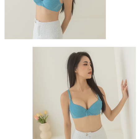
【Penerangan Kaedah Pembayaran】
1. Pembayaran ansuran tidak digabungkan dalam bil telekomunikasi,
"Pembayaran Ansuran Gogo" akan menghantar SMS peringatan
pembayaran selepas tarikh penyelesaian bulanan.
2. Melalui pautan SMS untuk membuka bil, anda boleh memilih untuk
membayar melalui "Kod bar kedai serbaneka / Kedai rasmi Taiwan
Mobile / Pemindahan bank / Pembayaran J街口 / iPASS MONEY" dan
saluran lain.
【Nota Penting】
1. Perkhidmatan ini disediakan oleh "Taiwan Mobile Co., Ltd." untuk
membolehkan pengguna membeli produk atau perkhidmatan melalui
perkhidmatan ini semasa transaksi, dan kedai akan menyerahkan hak
tuntutan harga jual/beli ansuran kepada syarikat ini untuk membayar bil
menggunakan bil syarikat ini.
2. Berdasarkan tujuan kontrak persetujuan pembayaran menggunakan
"Pembayaran Ansuran Gogo", kedai akan memberikan maklumat peribadi
anda (termasuk nama, telefon atau alamat) kepada Taiwan Mobile untuk
pengumpulan, pemprosesan dan penggunaan, untuk pengesahan,
semakan dan pembetulan data yang diperlukan untuk bil ansuran oleh
Taiwan Mobile.
3. Sila baca syarat perkhidmatan pengguna secara lengkap melalui
pautan berikut: https://oppay.tw/userRule