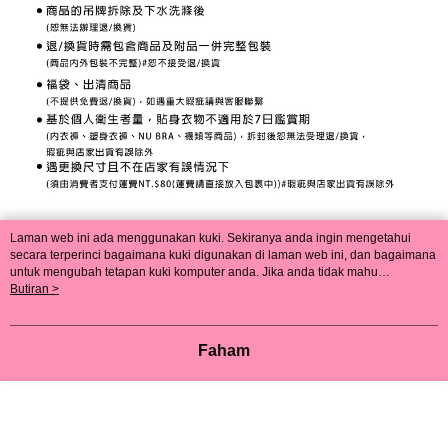
Laman web ini ada menggunakan kuki. Sekiranya anda ingin mengetahui
secara terperinci bagaimana kuki digunakan di laman web ini, dan bagaimana
untuk mengubah tetapan kuki komputer anda. Jika anda tidak mahu
menggunakan kuki di komputer anda, sila rujuk penerangan mengenai kuki.
Butiran >
Dasar Privasi
Laman web ini ada menggunakan kuki. Sekiranya anda ingin
mengetahui secara terperinci bagaimana kuki digunakan di laman web ini,
dan bagaimana untuk mengubah tetapan kuki komputer anda. Jika anda tidak
Faham
mahu menggunakan kuki di komputer anda, sila rujuk penerangan mengenai
kuki.