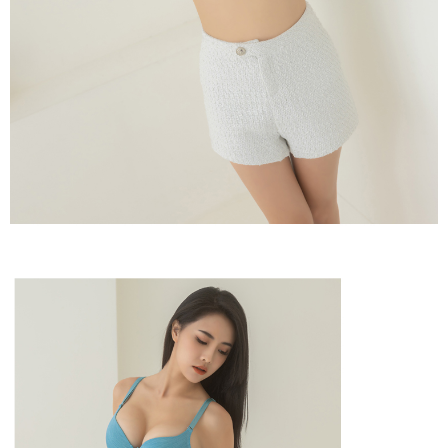
diperlukan untuk pengebilan ansuran, termasuk pengesahan,
pengesahan semula dan pembetulan.
宅配/離島不配送
Jumlah yang diperakui untuk pengguna kali pertama yang lulus
kelulusan boleh sehingga NT$10,000. Jika pengguna tidak membuat
NT$80/pesanan | Penghantaran percuma untuk pesanan
Untuk terma perkhidmatan penuh, sila rujuk pautan berikut:
pembayaran dalam tempoh tersebut, yuran pembayaran lewat sebanyak
https://oppay.tw/userRule
" target="_blank" class="link revert-
NT$890 atau lebih
20% setahun akan dikenakan. Pengguna bawah umur dikehendaki
style">https://oppay.tw/userRule
mendapatkan kebenaran daripada ibu bapa atau penjaga yang sah
黑貓貨到付款
untuk menggunakan AFTEE.
【Panduan Penggunaan Pembayaran Ansuran Gogo】
NT$120/pesanan
1. Perkhidmatan ini disediakan oleh Taiwan Mobile, pengguna telefon
Sila hubungi NP Taiwan Inc. di
cs_tw@netprotections.co.jp
jika anda
mudah alih boleh segera menggunakan tanpa perlu memohon lagi.
mempunyai sebarang kebimbangan mengenai pemprosesan dan
國家/地區配送
Kadar Penghantaran
(Hanya untuk nombor langganan peribadi, tidak terbuka untuk syarikat
penggunaan pada data peribadi. Jika anda tidak bersetuju dengan data
dan kad prabayar)
peribadi yang disenaraikan seperti di atas akan dikumpul dan digunakan
2. Pilihan kaedah pembayaran "Pembayaran Ansuran Gogo", selepas
oleh AFTEE, sila jangan gunakan perkhidmatan ini.
pesanan ditubuhkan, akan secara automatik dialihkan ke proses
transaksi Gogo, selepas pengesahan nombor telefon, pilih bilangan
ansuran yang diingini, tarikh akhir pembayaran, dan setelah
mengesahkan pembayaran, transaksi akan selesai.
3. Jumlah kelulusan sebenar, bilangan ansuran dan jumlah bayaran
adalah berdasarkan halaman pengesahan transaksi seterusnya.
4. Dalam masa 30 minit selepas pesanan ditubuhkan, jika tidak pergi
untuk mengesahkan transaksi atau jika tidak lulus semakan, pesanan
akan dibatalkan secara automatik. Jika terdapat situasi "pindah untuk
semakan khusus" yang tidak lulus, ini menunjukkan bahawa sistem
penilaian tidak mencukupi, tiada penjelasan mengenai kandungan
penilaian boleh diberikan.