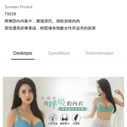
OP Pay Later
Sorotan Produk
Deskripsi
T8228
[Terma Penggunaan untuk OP Pay Later]
將胸型向內集中，聚攏撐托、側收游移肉肉
AFTEE
塑造優美的事業線，輕鬆擁有無數女性所追求的效果
Perkhidmatan ini disediakan oleh Taiwan Mobile dan tersedia untuk
Deskripsi
pengguna Taiwan Mobile tanpa memerlukan permohonan tambahan.
Pertama, Mengenai Perkhidmatan AFTEE Beli Sekarang Bayar Kemudian
Hami Point
1. Dengan memilih AFTEE sebagai kaedah pembayaran, mesej
Jika anda memilih OP Pay Later sebagai kaedah pembayaran, sistem
pengesahan AFTEE akan muncul.
Deskripsi
akan mengarahkan anda secara automatik ke proses transaksi OP Pay
2. Anda boleh meneruskan pembayaran selepas pengesahan SMS.
Deskripsi
Spesifikasi
Rekomendasi
「Hami Point」為中華電信所提供之點數服務，可於會員專區綁定中華電信
Later selepas pesanan dibuat. Anda perlu mengesahkan nombor telefon
3. Tiada bayaran diperlukan apabila pesanan disahkan. Produk akan
Pemindahan ATM
會員帳號後，即可在購物車使用 Hami Point 折抵消費金額 (1點等於1元)。
mudah alih anda, memilih bilangan ansuran, dan menetapkan tarikh
dihantar ke alamat yang ditetapkan.
akhir pembayaran. Transaksi akan dianggap selesai setelah pembayaran
4. Setelah pesanan disahkan, anda akan menerima SMS pembayaran
Tunai semasa Penghantaran
disahkan.
manakala ahli aplikasi akan menerima pemberitahuan tolak aplikasi
AFTEE.
Had kredit yang diluluskan, tempoh ansuran yang tersedia, dan yuran
Pilihan Penghantaran
5. Tiada bayaran diperlukan apabila anda menerima produk. Sila buat
yang dikenakan adalah tertakluk kepada maklumat yang dinyatakan
pembayaran di empat kedai serbaneka utama, ATM atau perbankan
pada halaman pengesahan transaksi seterusnya.
全家取貨付款
dalam talian dengan SMS pembayaran atau pemberitahuan tolak aplikasi
AFTEE.
NT$80/pesanan | Penghantaran percuma untuk pesanan
Jika transaksi tidak disahkan dalam masa 30 minit selepas pesanan
NT$499 atau lebih
dibuat, atau jika permohonan gagal dalam proses semakan, pesanan
Sila ambil perhatian bahawa tempoh pembayaran adalah 14 hari. Walau
akan dibatalkan secara automatik. Jika permohonan gagal pada
bagaimanapun, bagi mereka yang telah memuat turun Aplikasi AFTEE
付款後全家取貨
peringkat "semakan manual", ini bermakna kriteria pemarkahan sistem
dan mendaftar sebagai ahli AFTEE boleh menikmati tempoh pembayaran
tidak dipenuhi; butiran penilaian khusus tidak akan didedahkan.
sehingga 45 hari.
NT$80/pesanan | Penghantaran percuma untuk pesanan