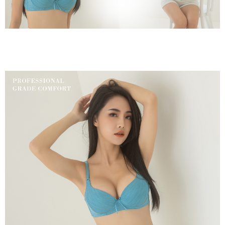
NT$499 atau lebih
[Arahan Pembayaran]
Tempoh pembayaran dikira dari masa kedai meminta pembayaran anda,
ditambah dengan bilangan hari yang boleh dilanjutkan oleh AFTEE. Anda
萊爾富取貨付款
Pembayaran ansuran melalui OP Pay Later akan dibilkan secara
boleh melanjutkan tempoh pembayaran anda sebelum anda menerima
berasingan dan tidak termasuk dalam bil telekom anda. SMS peringatan
NT$80/pesanan | Penghantaran percuma untuk pesanan
pesanan. Walau bagaimanapun, tiada jaminan bahawa anda boleh
pembayaran akan dihantar selepas kitaran bil bulanan.
menerima pesanan anda semasa tempoh pembayaran (cth.: produk
NT$799 atau lebih
prapesanan atau produk yang mungkin mengambil masa yang lebih
Selepas mengakses bil melalui pautan dalam SMS, anda boleh
lama untuk dihantar). Oleh itu, anda dikehendaki membuat pembayaran
付款後萊爾富取貨
menyelesaikan pembayaran anda melalui salah satu saluran berikut: kod
kepada AFTEE dalam tempoh sama ada anda menerima pesanan.
bar kedai serbaneka, kedai runcit Taiwan Mobile, pemindahan bank,
NT$80/pesanan | Penghantaran percuma untuk pesanan
JKOPay, atau iPASS MONEY.
Kedua, Sekatan Pembayaran
NT$799 atau lebih
1. Jumlah yang diperakui untuk pengguna kali pertama boleh sehingga
[Nota Penting]
NT$10,000. Amaun diperakui sebenar yang diluluskan akan berdasarkan
7-11取貨付款
keputusan pensijilan dan semakan oleh AFTEE.
Perkhidmatan ini disediakan oleh Taiwan Mobile Co., Ltd. (“Syarikat”),
NT$80/pesanan | Penghantaran percuma untuk pesanan
2. Amaun perbelanjaan minimum mestilah lebih besar daripada NT$20.
yang membolehkan pelanggan membeli barangan atau perkhidmatan
3. Pada masa ini hanya tersedia untuk ahli Taiwan.
NT$799 atau lebih
melalui perkhidmatan ini pada masa transaksi. Hasil daripada pembelian
atau pembayaran ansuran akan dipindahkan oleh peniaga kepada
Ketiga, Syarat Perkhidmatan
付款後7-11取貨
Syarikat, dan pelanggan hendaklah membuat pembayaran mengikut
Perkhidmatan AFTEE Beli Sekarang Bayar Kemudian disediakan oleh NP
perjanjian menggunakan sistem bil Syarikat.
NT$80/pesanan | Penghantaran percuma untuk pesanan
Taiwan, Inc. dan AFTEE akan membuat bil kepada pengguna. AFTEE
akan menggunakan data peribadi yang dikumpul (termasuk nama
NT$799 atau lebih
Untuk memenuhi hubungan kontrak yang terjalin melalui persetujuan
pembeli, no. telefon, nama penerima, no. telefon, alamat penerima) untuk
penggunaan OP Pay Later, peniaga akan memberikan maklumat peribadi
penggunaan perkhidmatan. Sila rujuk kepada "Penyata Pengumpulan
7-11取貨(快速到店)
anda (termasuk nama, nombor telefon, atau alamat) kepada Syarikat bagi
Data Peribadi, Pemprosesan, Penggunaan"
tujuan pengumpulan, pemprosesan dan penggunaan data yang
NT$90/pesanan
(https://aftee.tw/privacypolicy/
) untuk maklumat lanjut.