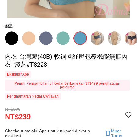
淺藍
內衣 台灣製(40B) 軟鋼圈紓壓包覆機能無痕內
衣_淺藍#T8228
Eksklusif App
Penuh Pengambilan di Kedai Serbaneka, NT$499 penghataran
percuma
Penghantaran Negara/Wilayah
NT$380
NT$239
Checkout melalui App untuk nikmati diskaun
Muat
eksklusif.
Turun