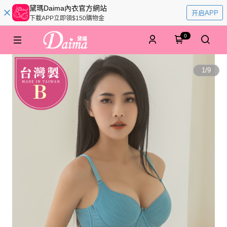
黛瑪Daima內衣官方網站
开启APP
下載APP立即領$150購物金
0
1
/
9