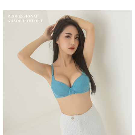
三、聲明條款
「AFTEE先享後付」(下稱本服務)乃由恩沛科技股份有限公司(下稱 AFTEE )
7-11取貨付款
所提供，並由 AFTEE 向您收取款項。因使用本服務所須提供之個人資料(包
每笔NT$80，满NT$799(含以上)免运费
含但不限於訂購人姓名、電話，收件人姓名、電話、收件地址)，將交付予
AFTEE 於本服務必要服務範圍內運用。關於 AFTEE 對於個人資料之蒐集、
付款後7-11取貨
處理、利用，詳參 AFTEE 官網之『個人資料蒐集、處理及利用告知聲明』
（
https://aftee.tw/privacypolicy/
）。
每笔NT$80，满NT$799(含以上)免运费
若款項超過繳費期限，將根據當次的金額加收年利率 16% 的逾期滯納金。
7-11取貨(快速到店)
未成年的使用者，請事先徵得法定代理人或監護人之同意方可使用
每笔NT$90
AFTEE。
宅配/離島不配送
若您對於個人資料之處理、利用有任何疑問，或欲行使相關法律權利，請聯
繫恩沛科技股份有限公司。若您不同意我們將上開所示之個人資料，連同必
每笔NT$80，满NT$890(含以上)免运费
要之購買訂單資訊提供予 AFTEE ，或讓 AFTEE 蒐集處理利用您的個人資
料，請勿選用本服務。
黑貓貨到付款
每笔NT$120
國家/地區配送
查看运费