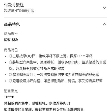
付款与运送
超取满NT$499免运
付款方式
商品特色
信用卡一次付款
商品编号
超商取货付款
8281889
LINE Pay
商品特色
Apple Pay
◎三環按摩QQ杯，柔軟罩杯下厚上薄，微厚±1cm罩杯
◎將胸型向內集中，聚攏撐托、側收游移肉肉，塑造優美的事業
街口支付
線，輕鬆擁有無數女性所追求的效果
悠遊付
◎超彈鋼圈設計，一次擁有鋼圈的支撐力與無鋼圈的舒適感
◎嚴選吸濕排汗內裡，讓您揮別酷熱、悶濕，享受涼爽與舒適
Plus PAY
销售重点
大哥付你分期
T8228
相关说明
將胸型向內集中，聚攏撐托、側收游移肉肉
【大哥付你分期使用说明】
AFTEE先享后付
1. 本服务由台湾大哥大提供，电信用户可立即使用无须另外申请。（限个人
塑造優美的事業線，輕鬆擁有無數女性所追求的效果