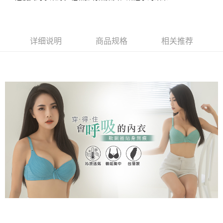
月租型门号，不开放公司户及预付卡使用）
相关说明
2. 付款方式选择 “大哥付你分期”，订单成立后会自动跳转到大哥付的交易流
一、關於 AFTEE先享後付
程，验证手机门号后，选择欲分期的期数、缴款截止日，确认付款后即完成
Hami Point
1. 於付款方式選擇AFTEE先享後付，將跳出AFTEE先享後付手機驗證視
交易。
窗。
相关说明
3. 实际核准额度、可分期数及费用金额请依后续交易确认页面所载为准。
详细说明
商品规格
相关推荐
2. 進行簡訊驗證之後，即可完成結帳手續。
「Hami Point」为中华电信所提供之积分服务，可于会员专区绑定中华电信
4. 订单成立30分钟内，如未前往确认交易或遇审核未通过，订单将自动取
3. 訂單確認後不需事先繳費，商品會配送至您的指定地址。
ATM付款
会员账号后，即可在购物车使用 Hami Point 折抵消费金额（1点等于1
消。如遇 “转专审核”未通过状况，表示未达系统评分，恕无法说明评估内
4. 下訂完成後，您的手機會收到一封繳費通知簡訊，APP會員則會收到
元）。
容。
AFTEE APP推播通知。
货到付款
【缴款方式说明】
5. 收到商品當下無需繳費，確認無誤後，請再利用繳費通知簡訊或AFTEE
1. 分期款项不并入电信账单，“大哥付你分期”于每月结算日后寄送缴费提醒
APP於四大便利商店‧ATM/網銀等方式進行付款。
短信。
运送方式
2. 通过短信链接打开账单后，可选择 “超商条码／台湾大直营门市／银行转
請留意繳費期限為 14 天。唯有下載 AFTEE App 成為 AFTEE 會員者方能享
账／街口支付／iPASS MONEY”等通路缴费。
全家取貨付款
有最長 45 天內付款之服務。
每笔NT$80，满NT$499(含以上)免运费
【注意事项】
繳費期限，為商家向您請款的時間，再加上使用AFTEE可延長的天數所計算
1. 本服务系由 “台湾大哥大股份有限公司”所提供，让用户于交易时，得通过
出。使用AFTEE下訂可以延長您收到商品前的繳費天數，但無法保證一定能
付款後全家取貨
本服务购买商品或服务，并由商店将买卖／分期付款买卖价金债权让与本公
夠在期限內收到商品(例如:預購商品或預計到貨時間較長者)。因此無論收到
司后，依约使用本公司账单缴交账款。
每笔NT$80，满NT$499(含以上)免运费
商品與否，仍需要請您在AFTEE規定的時間內完成繳費。
2. 基于同意付款使用 “大哥付你分期”之契约关系目的，商店将以您的个人资
料（包含姓名、电话或地址）提供予台湾大哥大进项收集、处理及利用，由
萊爾富取貨付款
二、付款限制
台湾大哥大与本人进行分期账单所需资料之确认、核对及更正。
1. 初次使用 AFTEE 時，將依認證結果及本公司審查結果，核予每個人不同
每笔NT$80，满NT$799(含以上)免运费
3. 完整用户服务条款，请详阅以下链接：
https://oppay.tw/userRule
之上限額度
2. 結帳金額須大於NT$30
付款後萊爾富取貨
3. 目前僅支援台灣會員
每笔NT$80，满NT$799(含以上)免运费