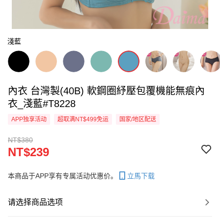
淺藍
內衣 台灣製(40B) 軟鋼圈紓壓包覆機能無痕內
衣_淺藍#T8228
APP独享活动
超取满NT$499免运
国家/地区配送
NT$380
NT$239
本商品于APP享有专属活动优惠价。
立馬下载
请选择商品选项