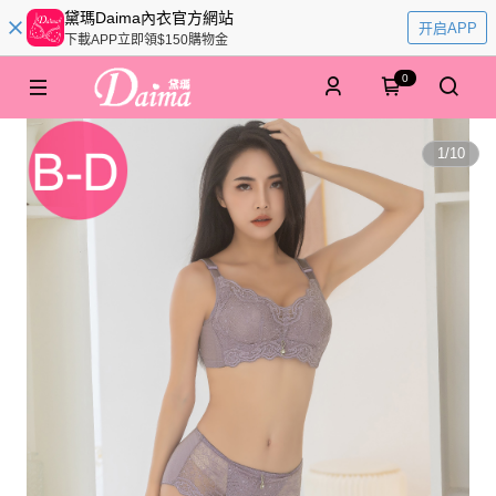
黛瑪Daima內衣官方網站
开启APP
下載APP立即領$150購物金
0
1
/
10