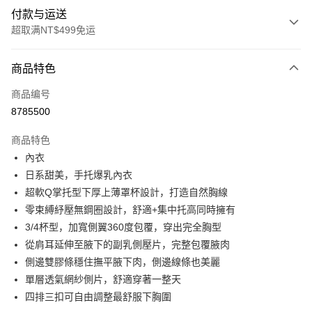
付款与运送
超取满NT$499免运
付款方式
商品特色
信用卡一次付款
商品编号
超商取货付款
8785500
LINE Pay
商品特色
Apple Pay
內衣
日系甜美，手托爆乳內衣
街口支付
超軟Q掌托型下厚上薄罩杯設計，打造自然胸線
悠遊付
零束縛紓壓無鋼圈設計，舒適+集中托高同時擁有
3/4杯型，加寬側翼360度包覆，穿出完全胸型
Plus PAY
從肩耳延伸至腋下的副乳側壓片，完整包覆腋肉
大哥付你分期
側邊雙膠條穩住撫平腋下肉，側邊線條也美麗
相关说明
單層透氣網紗側片，舒適穿著一整天
【大哥付你分期使用说明】
四排三扣可自由調整最舒服下胸圍
AFTEE先享后付
1. 本服务由台湾大哥大提供，电信用户可立即使用无须另外申请。（限个人