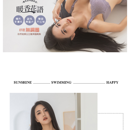
三、聲明條款
「AFTEE先享後付」(下稱本服務)乃由恩沛科技股份有限公司(下稱 AFTEE )
7-11取貨付款
所提供，並由 AFTEE 向您收取款項。因使用本服務所須提供之個人資料(包
每笔NT$80，满NT$799(含以上)免运费
含但不限於訂購人姓名、電話，收件人姓名、電話、收件地址)，將交付予
AFTEE 於本服務必要服務範圍內運用。關於 AFTEE 對於個人資料之蒐集、
付款後7-11取貨
處理、利用，詳參 AFTEE 官網之『個人資料蒐集、處理及利用告知聲明』
（
https://aftee.tw/privacypolicy/
）。
每笔NT$80，满NT$799(含以上)免运费
若款項超過繳費期限，將根據當次的金額加收年利率 16% 的逾期滯納金。
7-11取貨(快速到店)
未成年的使用者，請事先徵得法定代理人或監護人之同意方可使用
每笔NT$90
AFTEE。
宅配/離島不配送
若您對於個人資料之處理、利用有任何疑問，或欲行使相關法律權利，請聯
繫恩沛科技股份有限公司。若您不同意我們將上開所示之個人資料，連同必
每笔NT$80，满NT$890(含以上)免运费
要之購買訂單資訊提供予 AFTEE ，或讓 AFTEE 蒐集處理利用您的個人資
料，請勿選用本服務。
黑貓貨到付款
每笔NT$120
國家/地區配送
查看运费