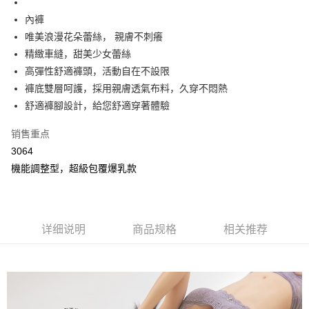
月租型门号，不开放公司户及预付卡使用）
相关说明
2. 付款方式选择 “大哥付你分期”，订单成立后会自动跳转到大哥付的交易流
內褲
一、關於 AFTEE先享後付
程，验证手机门号后，选择欲分期的期数、缴款截止日，确认付款后即完成
Hami Point
1. 於付款方式選擇AFTEE先享後付，將跳出AFTEE先享後付手機驗證視
唯美浪漫花朵蕾絲， 親膚不刺癢
交易。
窗。
相关说明
3. 实际核准额度、可分期数及费用金额请依后续交易确认页面所载为准。
精緻車縫，甜美少女蕾絲
2. 進行簡訊驗證之後，即可完成結帳手續。
「Hami Point」为中华电信所提供之积分服务，可于会员专区绑定中华电信
4. 订单成立30分钟内，如未前往确认交易或遇审核未通过，订单将自动取
3. 訂單確認後不需事先繳費，商品會配送至您的指定地址。
高彈性舒適褲頭，活動自在不設限
ATM付款
会员账号后，即可在购物车使用 Hami Point 折抵消费金额（1点等于1
消。如遇 “转专审核”未通过状况，表示未达系统评分，恕无法说明评估内
4. 下訂完成後，您的手機會收到一封繳費通知簡訊，APP會員則會收到
褲底雙層呵護，採用親膚透氣布料，久穿不悶熱
元）。
容。
AFTEE APP推播通知。
货到付款
【缴款方式说明】
舒適褲腳設計，給您舒適穿著體驗
5. 收到商品當下無需繳費，確認無誤後，請再利用繳費通知簡訊或AFTEE
1. 分期款项不并入电信账单，“大哥付你分期”于每月结算日后寄送缴费提醒
APP於四大便利商店‧ATM/網銀等方式進行付款。
短信。
运送方式
销售重点
2. 通过短信链接打开账单后，可选择 “超商条码／台湾大直营门市／银行转
請留意繳費期限為 14 天。唯有下載 AFTEE App 成為 AFTEE 會員者方能享
3064
账／街口支付／iPASS MONEY”等通路缴费。
全家取貨付款
有最長 45 天內付款之服務。
機能調整型，超級包覆爆乳款
每笔NT$80，满NT$499(含以上)免运费
【注意事项】
繳費期限，為商家向您請款的時間，再加上使用AFTEE可延長的天數所計算
1. 本服务系由 “台湾大哥大股份有限公司”所提供，让用户于交易时，得通过
出。使用AFTEE下訂可以延長您收到商品前的繳費天數，但無法保證一定能
付款後全家取貨
本服务购买商品或服务，并由商店将买卖／分期付款买卖价金债权让与本公
夠在期限內收到商品(例如:預購商品或預計到貨時間較長者)。因此無論收到
司后，依约使用本公司账单缴交账款。
每笔NT$80，满NT$499(含以上)免运费
商品與否，仍需要請您在AFTEE規定的時間內完成繳費。
2. 基于同意付款使用 “大哥付你分期”之契约关系目的，商店将以您的个人资
详细说明
商品规格
相关推荐
料（包含姓名、电话或地址）提供予台湾大哥大进项收集、处理及利用，由
萊爾富取貨付款
二、付款限制
台湾大哥大与本人进行分期账单所需资料之确认、核对及更正。
1. 初次使用 AFTEE 時，將依認證結果及本公司審查結果，核予每個人不同
每笔NT$80，满NT$799(含以上)免运费
3. 完整用户服务条款，请详阅以下链接：
https://oppay.tw/userRule
之上限額度
2. 結帳金額須大於NT$30
付款後萊爾富取貨
3. 目前僅支援台灣會員
每笔NT$80，满NT$799(含以上)免运费