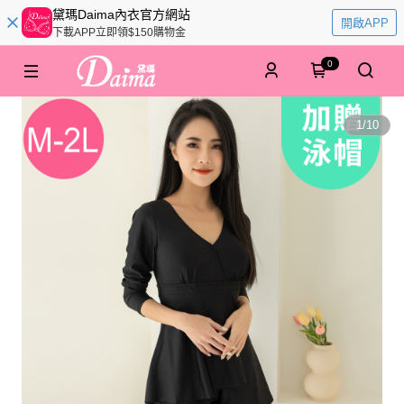
黛瑪Daima內衣官方網站
開啟APP
下載APP立即領$150購物金
0
1
/
10