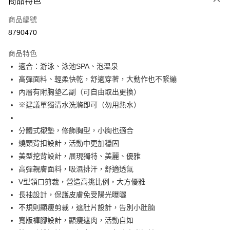
商品特色
信用卡一次付款
商品編號
超商取貨付款
8790470
LINE Pay
商品特色
Apple Pay
適合：游泳、泳池SPA、泡溫泉
高彈面料、輕柔快乾，舒適穿著，大動作也不緊繃
街口支付
內層有附胸墊乙副（可自由取出更換）
悠遊付
※建議單獨清水洗滌即可（勿用熱水）
全盈+PAY
分體式襯墊，修飾胸型，小胸也適合
大哥付你分期
繞頸背扣設計，活動中更加穩固
相關說明
美型挖背設計，展現獨特、美麗、優雅
【大哥付你分期使用說明】
高彈親膚面料，吸濕排汗，舒適透氣
AFTEE先享後付
1.本服務由台灣大哥大提供，台灣大哥大用戶可立即使用無須另外申請。
V型領口剪裁，營造高挑比例，大方優雅
2.付款方式選擇「大哥付你分期」，訂單成立後會自動跳轉到大哥付的交易
相關說明
流程，驗證手機門號後，選擇欲分期的期數、繳款截止日，確認付款後即完
長袖設計，保護皮膚免受陽光曝曬
【關於「AFTEE先享後付」】
成交易。
Hami Point
AFTEE先享後付是「在收到商品之後才付款」的支付方式。 讓您購物簡單
不規則顯瘦剪裁，遮肚片設計，告別小肚腩
3.實際核准額度、可分期數及費用金額請依後續交易確認頁面所載為準。
便利好安心！
相關說明
4.訂單成立30分鐘內，如未前往確認交易或遇審核未通過，訂單將自動取
寬版褲腳設計，顯瘦遮肉，活動自如
１．簡單：不需註冊會員、不需綁卡、不需儲值。
「Hami Point」為中華電信所提供之點數服務，可於會員專區綁定中華電信
消。如遇「轉專審核」未通過狀況，表示未達大哥付你分期系統評分，恕無