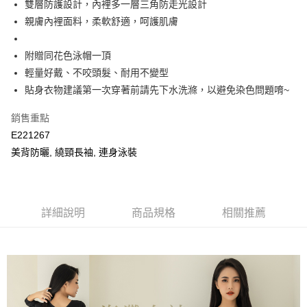
２．便利：只要手機號碼，簡訊認證，即可結帳。
雙層防護設計，內裡多一層三角防走光設計
ATM付款
會員帳號後，即可在購物車使用 Hami Point 折抵消費金額 (1點等於1元)。
法說明評估內容。
３．安心：先確認商品／服務後，再付款。
親膚內裡面料，柔軟舒適，呵護肌膚
【繳款方式說明】
貨到付款
1.分期款項不併入電信帳單，「大哥付你分期」於每月結算日後寄送繳費提
【「AFTEE先享後付」結帳流程】
醒簡訊。
１．於結帳方式選擇「AFTEE先享後付」後，將跳轉至「AFTEE先享後付」
附贈同花色泳帽一頂
2.透過簡訊連結打開帳單後，可選擇「超商條碼／台灣大直營門市／銀行轉
結帳頁面，進行簡訊認證並確認金額後，即可完成結帳。
運送方式
帳／街口支付／iPASS MONEY」等通路繳費。
輕量好戴、不咬頭髮、耐用不變型
２．訂單成立數日內，您將收到繳費通知簡訊。
全家取貨付款
貼身衣物建議第一次穿著前請先下水洗滌，以避免染色問題唷~
３．收到繳費通知簡訊後14天內，點擊此簡訊中的連結，可透過四大超商／
【注意事項】
ATM／網路銀行／等多元方式進行付款，方視為交易完成。
每筆NT$80，滿NT$499(含以上)免運費
1.本服務係由「台灣大哥大股份有限公司」（以下簡稱本公司）所提供，讓
※ 請注意：結帳手續完成當下不需立刻繳費，但若您需要取消訂單，請聯絡
銷售重點
用戶於交易時，得透過本服務購買商品或服務，並由商店將買賣／分期付款
購買商品的店家。未經商家同意取消之訂單仍視為有效，需透過AFTEE先享
付款後全家取貨
買賣價金債權讓與本公司後，依約使用本公司帳單繳交帳款。
E221267
後付繳納相關費用。
2.基於同意付款使用「大哥付你分期」之契約關係目的，商店將以您的個人
每筆NT$80，滿NT$499(含以上)免運費
美背防曬, 繞頸長袖, 連身泳裝
※ 交易是否成功請以「AFTEE先享後付 」之結帳頁面顯示為準，若有關於
資料（包含姓名、電話或地址）提供予台灣大哥大進項蒐集、處理及利用，
是否繳費成功／繳費後需取消欲退款等相關疑問，請聯繫「AFTEE先享後付
由本公司與您本人進行分期帳單所需資料之確認、核對及更正。
萊爾富取貨付款
客戶支援中心」
https://netprotections.freshdesk.com/support/home
3.完整用戶服務條款，請詳閱以下連結：
https://oppay.tw/userRule
每筆NT$80，滿NT$799(含以上)免運費
【注意事項】
詳細說明
商品規格
相關推薦
１．透過由恩沛科技股份有限公司提供之「AFTEE先享後付」服務完成之交
付款後萊爾富取貨
易，需依本服務之必要範圍內提供個人資料，並將交易相關給付款項請求債
每筆NT$80，滿NT$799(含以上)免運費
權轉讓予恩沛科技股份有限公司。
２．關於個人資料處理事宜，請瀏覽以下網址：
https://aftee.tw/terms/#terms3
7-11取貨付款
３．未成年的使用者請事先徵得法定代理人或監護人之同意方可使用
每筆NT$80，滿NT$799(含以上)免運費
「AFTEE先享後付」，若未經同意申辦者引起之損失，本公司不負相關責
任。