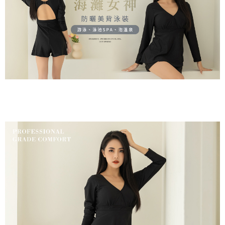
付款後7-11取貨
４．使用「AFTEE先享後付」時，將依據個別帳號之用戶狀況，依本公司即
時審查核予不同之上限額度；若仍有額度不足之情形，本公司將視審查結果
每筆NT$80，滿NT$799(含以上)免運費
請求用戶進行身份認證。
５．嚴禁一人註冊多個帳號或使用他人資訊註冊。若發現惡意使用之情形，
7-11取貨(快速到店)
恩沛科技股份有限公司將有權停止該用戶之使用額度並採取法律行動。
每筆NT$90
宅配/離島不配送
每筆NT$80，滿NT$890(含以上)免運費
黑貓貨到付款
每筆NT$120
國家/地區配送
查看運費