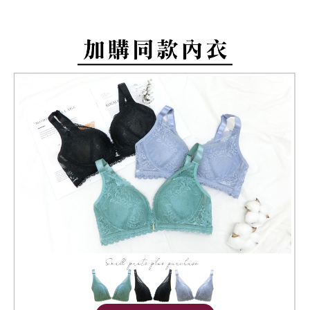
https://aftee.tw/terms/#terms3
7-11取貨付款
３．未成年的使用者請事先徵得法定代理人或監護人之同意方可使用
每筆NT$80，滿NT$799(含以上)免運費
「AFTEE先享後付」，若未經同意申辦者引起之損失，本公司不負相關責
任。
付款後7-11取貨
４．使用「AFTEE先享後付」時，將依據個別帳號之用戶狀況，依本公司即
時審查核予不同之上限額度；若仍有額度不足之情形，本公司將視審查結果
每筆NT$80，滿NT$799(含以上)免運費
請求用戶進行身份認證。
５．嚴禁一人註冊多個帳號或使用他人資訊註冊。若發現惡意使用之情形，
7-11取貨(快速到店)
恩沛科技股份有限公司將有權停止該用戶之使用額度並採取法律行動。
每筆NT$90
宅配/離島不配送
每筆NT$80，滿NT$890(含以上)免運費
黑貓貨到付款
每筆NT$120
國家/地區配送
查看運費