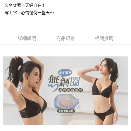
【關於「AFTEE先享後付」】
成交易。
久坐穿著一天好自在！
Hami Point
AFTEE先享後付是「在收到商品之後才付款」的支付方式。 讓您購物簡單
3.實際核准額度、可分期數及費用金額請依後續交易確認頁面所載為準。
便利好安心！
穿上它，心情愉悅一整天～
相關說明
4.訂單成立30分鐘內，如未前往確認交易或遇審核未通過，訂單將自動取
１．簡單：不需註冊會員、不需綁卡、不需儲值。
「Hami Point」為中華電信所提供之點數服務，可於會員專區綁定中華電信
消。如遇「轉專審核」未通過狀況，表示未達大哥付你分期系統評分，恕無
２．便利：只要手機號碼，簡訊認證，即可結帳。
ATM付款
會員帳號後，即可在購物車使用 Hami Point 折抵消費金額 (1點等於1元)。
法說明評估內容。
３．安心：先確認商品／服務後，再付款。
【繳款方式說明】
貨到付款
1.分期款項不併入電信帳單，「大哥付你分期」於每月結算日後寄送繳費提
【「AFTEE先享後付」結帳流程】
詳細說明
商品規格
相關推薦
醒簡訊。
１．於結帳方式選擇「AFTEE先享後付」後，將跳轉至「AFTEE先享後付」
2.透過簡訊連結打開帳單後，可選擇「超商條碼／台灣大直營門市／銀行轉
結帳頁面，進行簡訊認證並確認金額後，即可完成結帳。
運送方式
帳／街口支付／iPASS MONEY」等通路繳費。
２．訂單成立數日內，您將收到繳費通知簡訊。
全家取貨付款
３．收到繳費通知簡訊後14天內，點擊此簡訊中的連結，可透過四大超商／
【注意事項】
ATM／網路銀行／等多元方式進行付款，方視為交易完成。
每筆NT$80，滿NT$499(含以上)免運費
1.本服務係由「台灣大哥大股份有限公司」（以下簡稱本公司）所提供，讓
※ 請注意：結帳手續完成當下不需立刻繳費，但若您需要取消訂單，請聯絡
用戶於交易時，得透過本服務購買商品或服務，並由商店將買賣／分期付款
購買商品的店家。未經商家同意取消之訂單仍視為有效，需透過AFTEE先享
付款後全家取貨
買賣價金債權讓與本公司後，依約使用本公司帳單繳交帳款。
後付繳納相關費用。
2.基於同意付款使用「大哥付你分期」之契約關係目的，商店將以您的個人
每筆NT$80，滿NT$499(含以上)免運費
※ 交易是否成功請以「AFTEE先享後付 」之結帳頁面顯示為準，若有關於
資料（包含姓名、電話或地址）提供予台灣大哥大進項蒐集、處理及利用，
是否繳費成功／繳費後需取消欲退款等相關疑問，請聯繫「AFTEE先享後付
由本公司與您本人進行分期帳單所需資料之確認、核對及更正。
萊爾富取貨付款
客戶支援中心」
https://netprotections.freshdesk.com/support/home
3.完整用戶服務條款，請詳閱以下連結：
https://oppay.tw/userRule
每筆NT$80，滿NT$799(含以上)免運費
【注意事項】
１．透過由恩沛科技股份有限公司提供之「AFTEE先享後付」服務完成之交
付款後萊爾富取貨
易，需依本服務之必要範圍內提供個人資料，並將交易相關給付款項請求債
每筆NT$80，滿NT$799(含以上)免運費
權轉讓予恩沛科技股份有限公司。
２．關於個人資料處理事宜，請瀏覽以下網址：