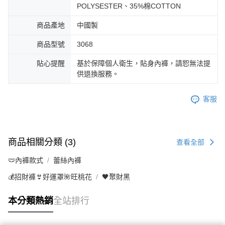
POLYSESTER、35%棉COTTON
商品產地
中國製
商品型號
3068
貼心提醒
基於保障個人衛生，貼身內褲，請恕無法提
供退換服務。
客服
商品相關分類 (3)
查看全部
🩲內褲款式
蕾絲內褲
💰招財褲👙好運罩🌺旺桃花
🖤聚財黑
本分類熱銷
全站排行