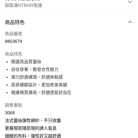
超取滿NT$499免運
付款方式
商品特色
信用卡一次付款
商品編號
超商取貨付款
8853679
LINE Pay
商品特色
Apple Pay
精選高品質蕾絲
自信穿著，散發女性魅力
街口支付
彈力舒適褲頭，舒適無勒感
悠遊付
高衩褲腳設計，更加修身美腿
親膚棉質褲底，舒適透氣好自在
全盈+PAY
銷售重點
大哥付你分期
3068
相關說明
法式蕾絲彈性網紗，不只收腹
【大哥付你分期使用說明】
AFTEE先享後付
1.本服務由台灣大哥大提供，台灣大哥大用戶可立即使用無須另外申請。
更展現若隱若現的誘人氣息
2.付款方式選擇「大哥付你分期」，訂單成立後會自動跳轉到大哥付的交易
相關說明
細緻的布料，彈性好又超舒適
流程，驗證手機門號後，選擇欲分期的期數、繳款截止日，確認付款後即完