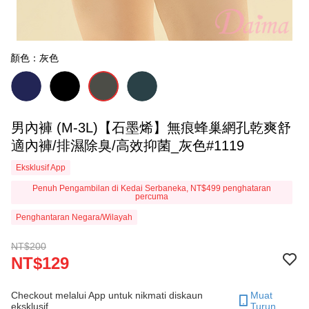
顏色：灰色
男內褲 (M-3L)【石墨烯】無痕蜂巢網孔乾爽舒
適內褲/排濕除臭/高效抑菌_灰色#1119
Eksklusif App
Penuh Pengambilan di Kedai Serbaneka, NT$499 penghataran
percuma
Penghantaran Negara/Wilayah
NT$200
NT$129
Checkout melalui App untuk nikmati diskaun
Muat
eksklusif.
Turun