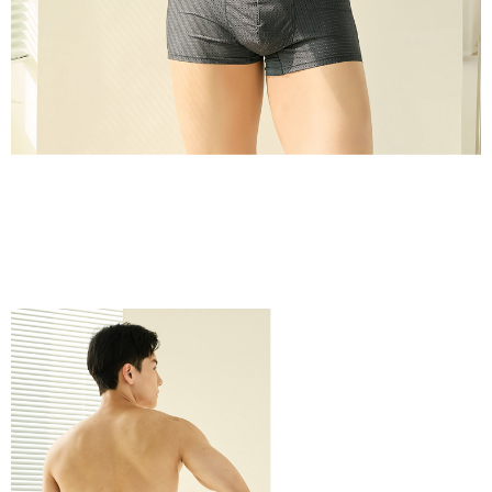
【Penerangan Kaedah Pembayaran】
1. Pembayaran ansuran tidak digabungkan dalam bil telekomunikasi,
"Pembayaran Ansuran Gogo" akan menghantar SMS peringatan
pembayaran selepas tarikh penyelesaian bulanan.
2. Melalui pautan SMS untuk membuka bil, anda boleh memilih untuk
membayar melalui "Kod bar kedai serbaneka / Kedai rasmi Taiwan
Mobile / Pemindahan bank / Pembayaran J街口 / iPASS MONEY" dan
saluran lain.
【Nota Penting】
1. Perkhidmatan ini disediakan oleh "Taiwan Mobile Co., Ltd." untuk
membolehkan pengguna membeli produk atau perkhidmatan melalui
perkhidmatan ini semasa transaksi, dan kedai akan menyerahkan hak
tuntutan harga jual/beli ansuran kepada syarikat ini untuk membayar bil
menggunakan bil syarikat ini.
2. Berdasarkan tujuan kontrak persetujuan pembayaran menggunakan
"Pembayaran Ansuran Gogo", kedai akan memberikan maklumat peribadi
anda (termasuk nama, telefon atau alamat) kepada Taiwan Mobile untuk
pengumpulan, pemprosesan dan penggunaan, untuk pengesahan,
semakan dan pembetulan data yang diperlukan untuk bil ansuran oleh
Taiwan Mobile.
3. Sila baca syarat perkhidmatan pengguna secara lengkap melalui
pautan berikut: https://oppay.tw/userRule