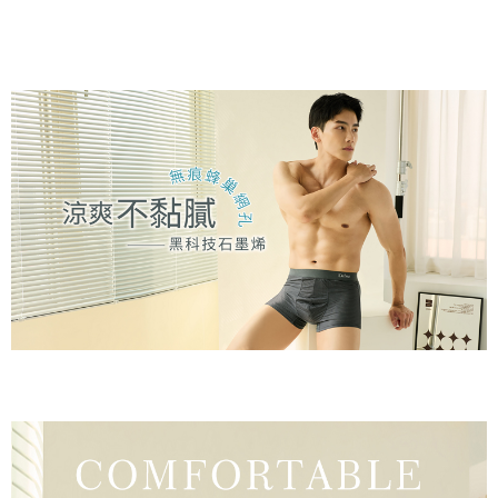
NT$499 atau lebih
[Arahan Pembayaran]
Tempoh pembayaran dikira dari masa kedai meminta pembayaran anda,
ditambah dengan bilangan hari yang boleh dilanjutkan oleh AFTEE. Anda
萊爾富取貨付款
Pembayaran ansuran melalui OP Pay Later akan dibilkan secara
boleh melanjutkan tempoh pembayaran anda sebelum anda menerima
berasingan dan tidak termasuk dalam bil telekom anda. SMS peringatan
NT$80/pesanan | Penghantaran percuma untuk pesanan
pesanan. Walau bagaimanapun, tiada jaminan bahawa anda boleh
pembayaran akan dihantar selepas kitaran bil bulanan.
menerima pesanan anda semasa tempoh pembayaran (cth.: produk
NT$799 atau lebih
prapesanan atau produk yang mungkin mengambil masa yang lebih
Selepas mengakses bil melalui pautan dalam SMS, anda boleh
lama untuk dihantar). Oleh itu, anda dikehendaki membuat pembayaran
付款後萊爾富取貨
menyelesaikan pembayaran anda melalui salah satu saluran berikut: kod
kepada AFTEE dalam tempoh sama ada anda menerima pesanan.
bar kedai serbaneka, kedai runcit Taiwan Mobile, pemindahan bank,
NT$80/pesanan | Penghantaran percuma untuk pesanan
JKOPay, atau iPASS MONEY.
Kedua, Sekatan Pembayaran
NT$799 atau lebih
1. Jumlah yang diperakui untuk pengguna kali pertama boleh sehingga
[Nota Penting]
NT$10,000. Amaun diperakui sebenar yang diluluskan akan berdasarkan
7-11取貨付款
keputusan pensijilan dan semakan oleh AFTEE.
Perkhidmatan ini disediakan oleh Taiwan Mobile Co., Ltd. (“Syarikat”),
NT$80/pesanan | Penghantaran percuma untuk pesanan
2. Amaun perbelanjaan minimum mestilah lebih besar daripada NT$20.
yang membolehkan pelanggan membeli barangan atau perkhidmatan
3. Pada masa ini hanya tersedia untuk ahli Taiwan.
NT$799 atau lebih
melalui perkhidmatan ini pada masa transaksi. Hasil daripada pembelian
atau pembayaran ansuran akan dipindahkan oleh peniaga kepada
Ketiga, Syarat Perkhidmatan
付款後7-11取貨
Syarikat, dan pelanggan hendaklah membuat pembayaran mengikut
Perkhidmatan AFTEE Beli Sekarang Bayar Kemudian disediakan oleh NP
perjanjian menggunakan sistem bil Syarikat.
NT$80/pesanan | Penghantaran percuma untuk pesanan
Taiwan, Inc. dan AFTEE akan membuat bil kepada pengguna. AFTEE
akan menggunakan data peribadi yang dikumpul (termasuk nama
NT$799 atau lebih
Untuk memenuhi hubungan kontrak yang terjalin melalui persetujuan
pembeli, no. telefon, nama penerima, no. telefon, alamat penerima) untuk
penggunaan OP Pay Later, peniaga akan memberikan maklumat peribadi
penggunaan perkhidmatan. Sila rujuk kepada "Penyata Pengumpulan
7-11取貨(快速到店)
anda (termasuk nama, nombor telefon, atau alamat) kepada Syarikat bagi
Data Peribadi, Pemprosesan, Penggunaan"
tujuan pengumpulan, pemprosesan dan penggunaan data yang
NT$90/pesanan
(https://aftee.tw/privacypolicy/
) untuk maklumat lanjut.