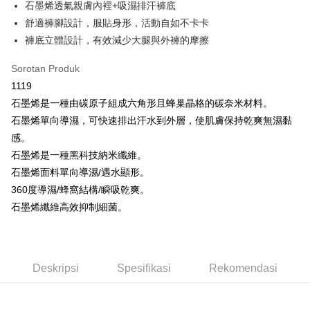
石墨烯透氣親膚內裡+吸濕排汗褲底
OP Pay Later
舒適褲腳設計，服貼身形，活動自如不卡卡
Deskripsi
褲底立體設計，有效減少大腿與外褲的摩擦
[Terma Penggunaan untuk OP Pay Later]
AFTEE
Sorotan Produk
Perkhidmatan ini disediakan oleh Taiwan Mobile dan tersedia untuk
Deskripsi
1119
pengguna Taiwan Mobile tanpa memerlukan permohonan tambahan.
Pertama, Mengenai Perkhidmatan AFTEE Beli Sekarang Bayar Kemudian
Hami Point
石墨烯是一種由碳原子組成六角形且蜂巢晶格的碳奈米材料。
1. Dengan memilih AFTEE sebagai kaedah pembayaran, mesej
Jika anda memilih OP Pay Later sebagai kaedah pembayaran, sistem
pengesahan AFTEE akan muncul.
Deskripsi
石墨烯單向導濕，可快速排出汗水到外層，使肌膚保持乾爽無濕黏
akan mengarahkan anda secara automatik ke proses transaksi OP Pay
2. Anda boleh meneruskan pembayaran selepas pengesahan SMS.
「Hami Point」為中華電信所提供之點數服務，可於會員專區綁定中華電信
Later selepas pesanan dibuat. Anda perlu mengesahkan nombor telefon
感。
3. Tiada bayaran diperlukan apabila pesanan disahkan. Produk akan
Pemindahan ATM
會員帳號後，即可在購物車使用 Hami Point 折抵消費金額 (1點等於1元)。
mudah alih anda, memilih bilangan ansuran, dan menetapkan tarikh
dihantar ke alamat yang ditetapkan.
石墨烯是一種黑科技納米纖維。
akhir pembayaran. Transaksi akan dianggap selesai setelah pembayaran
4. Setelah pesanan disahkan, anda akan menerima SMS pembayaran
Tunai semasa Penghantaran
石墨烯面料單向導濕/遇水顯形。
disahkan.
manakala ahli aplikasi akan menerima pemberitahuan tolak aplikasi
360度導濕/蜂窩結構/瞬吸乾爽。
AFTEE.
Had kredit yang diluluskan, tempoh ansuran yang tersedia, dan yuran
Pilihan Penghantaran
5. Tiada bayaran diperlukan apabila anda menerima produk. Sila buat
石墨烯纖維高效抑制細菌。
yang dikenakan adalah tertakluk kepada maklumat yang dinyatakan
pembayaran di empat kedai serbaneka utama, ATM atau perbankan
pada halaman pengesahan transaksi seterusnya.
全家取貨付款
dalam talian dengan SMS pembayaran atau pemberitahuan tolak aplikasi
AFTEE.
NT$80/pesanan | Penghantaran percuma untuk pesanan
Jika transaksi tidak disahkan dalam masa 30 minit selepas pesanan
NT$499 atau lebih
dibuat, atau jika permohonan gagal dalam proses semakan, pesanan
Sila ambil perhatian bahawa tempoh pembayaran adalah 14 hari. Walau
Deskripsi
Spesifikasi
Rekomendasi
akan dibatalkan secara automatik. Jika permohonan gagal pada
bagaimanapun, bagi mereka yang telah memuat turun Aplikasi AFTEE
付款後全家取貨
peringkat "semakan manual", ini bermakna kriteria pemarkahan sistem
dan mendaftar sebagai ahli AFTEE boleh menikmati tempoh pembayaran
tidak dipenuhi; butiran penilaian khusus tidak akan didedahkan.
sehingga 45 hari.
NT$80/pesanan | Penghantaran percuma untuk pesanan