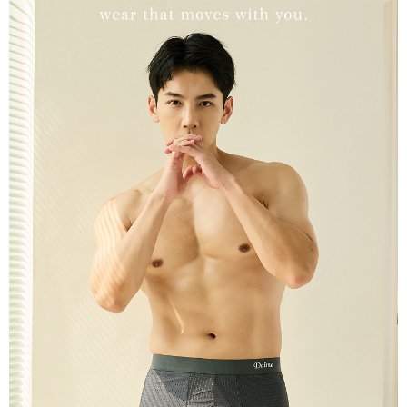
diperlukan untuk pengebilan ansuran, termasuk pengesahan,
pengesahan semula dan pembetulan.
宅配/離島不配送
Jumlah yang diperakui untuk pengguna kali pertama yang lulus
kelulusan boleh sehingga NT$10,000. Jika pengguna tidak membuat
NT$80/pesanan | Penghantaran percuma untuk pesanan
Untuk terma perkhidmatan penuh, sila rujuk pautan berikut:
pembayaran dalam tempoh tersebut, yuran pembayaran lewat sebanyak
https://oppay.tw/userRule
" target="_blank" class="link revert-
NT$890 atau lebih
20% setahun akan dikenakan. Pengguna bawah umur dikehendaki
style">https://oppay.tw/userRule
mendapatkan kebenaran daripada ibu bapa atau penjaga yang sah
黑貓貨到付款
untuk menggunakan AFTEE.
【Panduan Penggunaan Pembayaran Ansuran Gogo】
NT$120/pesanan
1. Perkhidmatan ini disediakan oleh Taiwan Mobile, pengguna telefon
Sila hubungi NP Taiwan Inc. di
cs_tw@netprotections.co.jp
jika anda
mudah alih boleh segera menggunakan tanpa perlu memohon lagi.
mempunyai sebarang kebimbangan mengenai pemprosesan dan
國家/地區配送
Kadar Penghantaran
(Hanya untuk nombor langganan peribadi, tidak terbuka untuk syarikat
penggunaan pada data peribadi. Jika anda tidak bersetuju dengan data
dan kad prabayar)
peribadi yang disenaraikan seperti di atas akan dikumpul dan digunakan
2. Pilihan kaedah pembayaran "Pembayaran Ansuran Gogo", selepas
oleh AFTEE, sila jangan gunakan perkhidmatan ini.
pesanan ditubuhkan, akan secara automatik dialihkan ke proses
transaksi Gogo, selepas pengesahan nombor telefon, pilih bilangan
ansuran yang diingini, tarikh akhir pembayaran, dan setelah
mengesahkan pembayaran, transaksi akan selesai.
3. Jumlah kelulusan sebenar, bilangan ansuran dan jumlah bayaran
adalah berdasarkan halaman pengesahan transaksi seterusnya.
4. Dalam masa 30 minit selepas pesanan ditubuhkan, jika tidak pergi
untuk mengesahkan transaksi atau jika tidak lulus semakan, pesanan
akan dibatalkan secara automatik. Jika terdapat situasi "pindah untuk
semakan khusus" yang tidak lulus, ini menunjukkan bahawa sistem
penilaian tidak mencukupi, tiada penjelasan mengenai kandungan
penilaian boleh diberikan.