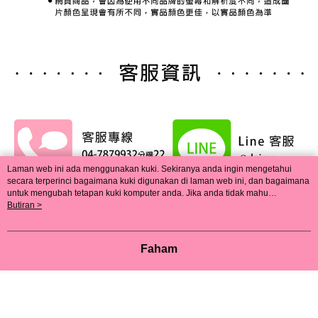
Laman web ini ada menggunakan kuki. Sekiranya anda ingin mengetahui
secara terperinci bagaimana kuki digunakan di laman web ini, dan bagaimana
untuk mengubah tetapan kuki komputer anda. Jika anda tidak mahu
menggunakan kuki di komputer anda, sila rujuk penerangan mengenai kuki.
Butiran >
Dasar Privasi
Laman web ini ada menggunakan kuki. Sekiranya anda ingin
mengetahui secara terperinci bagaimana kuki digunakan di laman web ini,
dan bagaimana untuk mengubah tetapan kuki komputer anda. Jika anda tidak
Faham
mahu menggunakan kuki di komputer anda, sila rujuk penerangan mengenai
kuki.