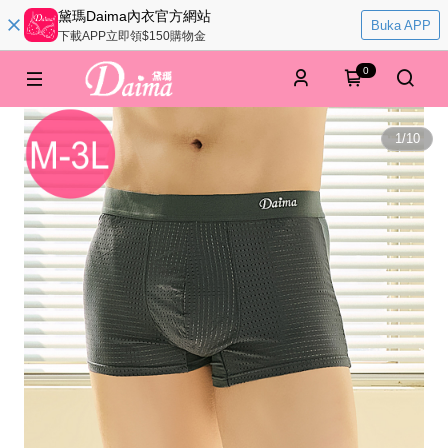
黛瑪Daima內衣官方網站
Buka APP
下載APP立即領$150購物金
0
1
/
10